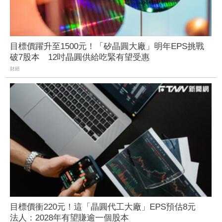
目標價躍升至1500元！「矽晶圓大廠」明年EPS挑戰
破7股本 12吋晶圓供給吃緊有望受惠
財經
目標價衝220元！這「晶圓代工大廠」EPS預估8元
法人：2028年有望賺逾一個股本