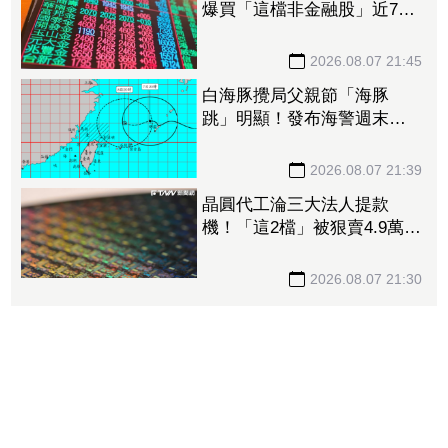
爆買「這檔非金融股」近7千
張居冠 第一金連17買同步
上榜
2026.08.07 21:45
白海豚攪局父親節「海豚
跳」明顯！發布海警週末影
響最劇 專家：外圍雨帶今
晚進入陸地
2026.08.07 21:39
晶圓代工淪三大法人提款
機！「這2檔」被狠賣4.9萬
張 聯電中刀失血38.2億元跌
4.53%
2026.08.07 21:30