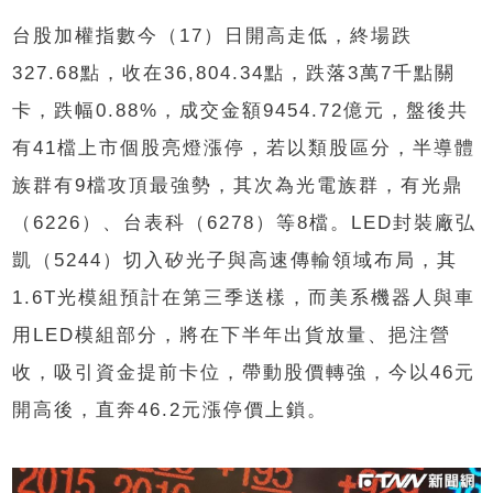
台股加權指數今（17）日開高走低，終場跌
327.68點，收在36,804.34點，跌落3萬7千點關
卡，跌幅0.88%，成交金額9454.72億元，盤後共
有41檔上市個股亮燈漲停，若以類股區分，半導體
族群有9檔攻頂最強勢，其次為光電族群，有光鼎
（6226）、台表科（6278）等8檔。LED封裝廠弘
凱（5244）切入矽光子與高速傳輸領域布局，其
1.6T光模組預計在第三季送樣，而美系機器人與車
用LED模組部分，將在下半年出貨放量、挹注營
收，吸引資金提前卡位，帶動股價轉強，今以46元
開高後，直奔46.2元漲停價上鎖。