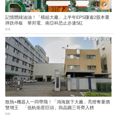
記憶體綠油油！「模組大廠」上半年EPS賺逾2股本重
摔跌停板 華邦電、南亞科恐止步連5紅
財經
散熱+機器人一同帶飛！「鴻海旗下大廠」亮燈奪量價
雙增王 「低軌衛星巨頭」與晶圓三哥齊入榜
財經