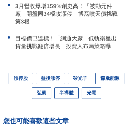
3月營收爆增159%創史高！「被動元件
廠」開盤同34檔攻漲停 博磊噴天價挑戰
第3根
目標價已達標！「網通大廠」低軌衛星出
貨量挑戰翻倍增長 投資人布局策略曝
漲停股
盤後漲停
矽光子
森崴能源
弘凱
半導體
光電
您也可能喜歡這些文章