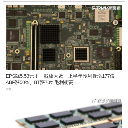
EPS飆5.53元！「載板大廠」上半年獲利暴漲177倍
ABF漲50%、BT漲70%毛利衝高
財經