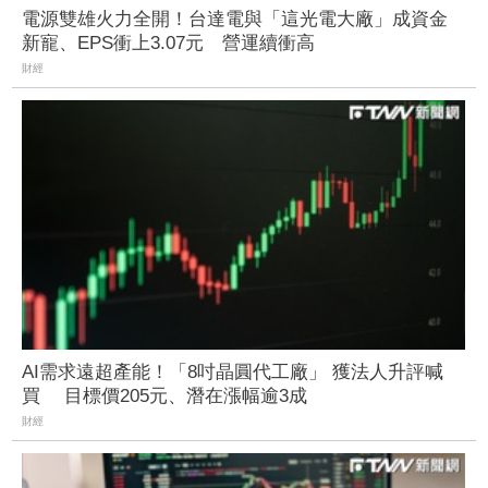
電源雙雄火力全開！台達電與「這光電大廠」成資金
新寵、EPS衝上3.07元 營運續衝高
財經
AI需求遠超產能！「8吋晶圓代工廠」 獲法人升評喊
買 目標價205元、潛在漲幅逾3成
財經