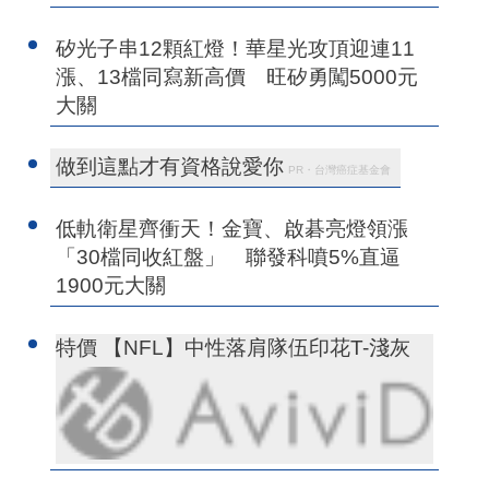
矽光子串12顆紅燈！華星光攻頂迎連11
漲、13檔同寫新高價 旺矽勇闖5000元
大關
做到這點才有資格說愛你
PR・台灣癌症基金會
低軌衛星齊衝天！金寶、啟碁亮燈領漲
「30檔同收紅盤」 聯發科噴5%直逼
1900元大關
特價 【NFL】中性落肩隊伍印花T-淺灰