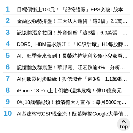
1
目標價衝上100元！「記憶體廠」EPS突破1股本
DRAM大漲45%＋合作美光獲利迎轉機
2
金融股強勢撐盤！三大法人進貨「這2檔」2.1萬
張 投8.54億元連12日進場三商壽
3
記憶體漲多拉回！外資倒貨「這3檔」6.9萬張 連
賣華邦電2天捲102億元
4
DDR5、HBM需求續旺！「IC設計廠」H1每股賺
9.13元 董座：搶晶圓產能比毛利率更重要
5
AI、旺季全來報到！長榮航持雙利多獲小兒豪買逾
53萬張成寵兒 「這檔」前7月營收狂超去年全年
6
記憶體族群震盪！華邦電、旺宏跌逾4% 分析師
也獲青睞
點名「這2檔」多頭：布局看技術面
7
AI伺服器同步臉綠！投信減倉「這3檔」1.1萬張
投信連砍緯創2刀帶走18.96億元
8
iPhone 18 Pro上市倒數6週爆危機！傳10億美元晶
片卡封裝「躺在廠房」 恐面臨庫存不足
9
0到18歲都能領！賴清德大方宣布：每月5000元成
長津貼 婚、產假全面加碼
10
AI基建榨乾CSP現金流！阮慕驊揭Google大舉債衝
擊
top