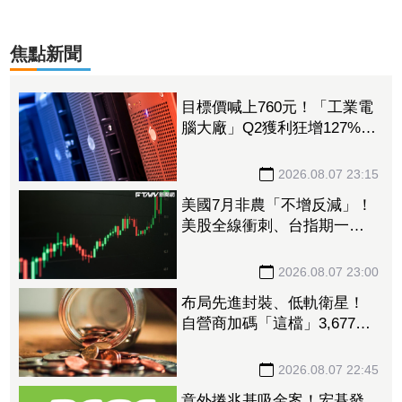
焦點新聞
目標價喊上760元！「工業電
腦大廠」Q2獲利狂增127%
接單動能強大EPS有望衝23
元
2026.08.07 23:15
美國7月非農「不增反減」！
美股全線衝刺、台指期一度
衝破45K
2026.08.07 23:00
布局先進封裝、低軌衛星！
自營商加碼「這檔」3,677萬
元逾1.4千張 加速高值化轉
型
2026.08.07 22:45
意外捲兆基吸金案！宏碁發