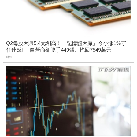
Q2每股大賺5.4元創高！「記憶體大廠」今小漲1%守
住連5紅 自營商卻脫手449張、抱回7549萬元
財經