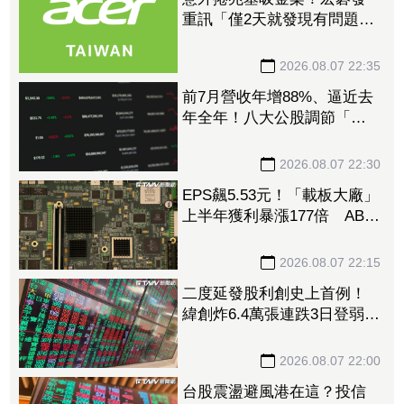
重訊「僅2天就發現有問題」
辭董座退出經營：內部存在
管理缺失
2026.08.07 22:35
前7月營收年增88%、逼近去
年全年！八大公股調節「這
檔」13.69億元逾7.4千張
2026.08.07 22:30
EPS飆5.53元！「載板大廠」
上半年獲利暴漲177倍 ABF
漲50%、BT漲70%毛利衝高
2026.08.07 22:15
二度延發股利創史上首例！
緯創炸6.4萬張連跌3日登弱勢
股王 金管會要求集保、證
交所了解
2026.08.07 22:00
台股震盪避風港在這？投信