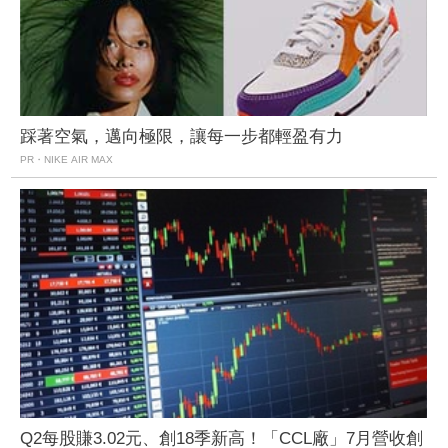
踩著空氣，邁向極限，讓每一步都輕盈有力
PR・NIKE AIR MAX
Q2每股賺3.02元、創18季新高！「CCL廠」7月營收創