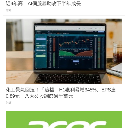
近4年高 AI伺服器助攻下半年成長
財經
化工景氣回溫！「這檔」H1獲利暴增345%、EPS達
0.89元 八大公股調節逾千萬元
財經