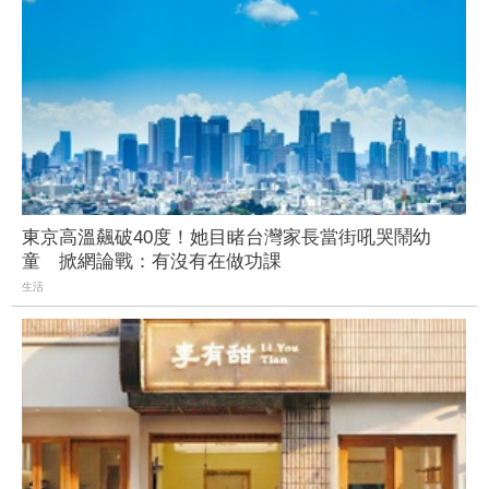
東京高溫飆破40度！她目睹台灣家長當街吼哭鬧幼
童 掀網論戰：有沒有在做功課
生活