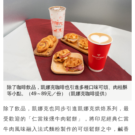
除了咖啡飲品，凱娜克咖啡也引進多種口味可頌、肉桂酥
等小點。（49～89元／份）（凱娜克咖啡提供）
除了飲品，凱娜克也同步引進凱娜克烘焙系列，最
受歡迎的「仁當辣燻牛肉鬆餅」，將印尼經典仁當
牛肉風味融入法式麵粉製作的可頌鬆餅之中，鹹香