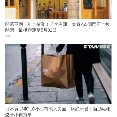
開幕不到一年全歇業！「李有甜」突宣布5間門店全數
關閉 最後營運至5月31日
生活
日本買UNIQLO小心荷包大失血 網紅示警：自助結帳
恐替小偷買單