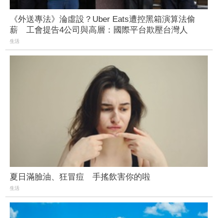
《外送專法》淪虛設？Uber Eats遭控黑箱演算法偷
薪 工會提告4公司與高層：國際平台欺壓台灣人
生活
夏日滿臉油、狂冒痘 手搖飲害你的啦
生活