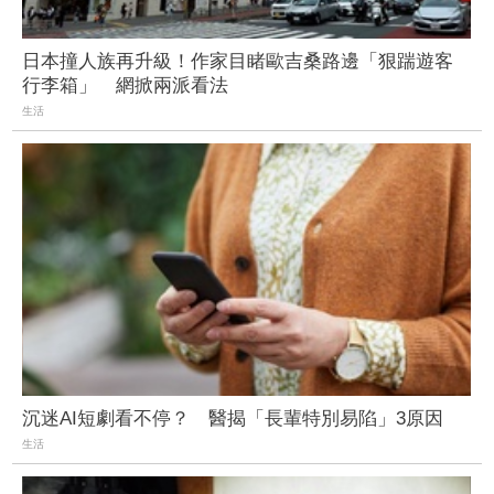
日本撞人族再升級！作家目睹歐吉桑路邊「狠踹遊客
行李箱」 網掀兩派看法
生活
沉迷AI短劇看不停？ 醫揭「長輩特別易陷」3原因
生活