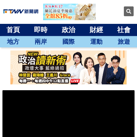
首頁
即時
政治
財經
社會
地方
兩岸
國際
運動
旅遊