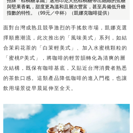
招牌「棕櫚糖拿鐵」選用印尼天然棕櫚糖帶出細緻的焦糖
與堅果香氣，甜度更為溫和且層次豐富，甚至具備低升糖
指數的特性。（99元／中杯）（凱娜克咖啡提供）
面對台灣成熟且競爭激烈的手搖飲市場，凱娜克選
擇順應潮流，此次推出的「風味美式」系列，如結
合茉莉花茶的「白茉輕美式」、加入水蜜桃顆粒的
「蜜桃P美式」，將咖啡的輕苦韻轉化為清爽的層
次結構，既保有咖啡基底，又貼近台灣消費者熟悉
的茶飲口感。這類產品降低咖啡的進入門檻，也讓
飲用場景從早晨延伸至全天。