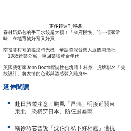
更多鏡週刊報導
眷村奶奶包的手工水餃超大顆！「省府慢慢」吃一頓家常
味 在地選物好逛又好買
南投眷村裡的搖滾時光機！華語資深音樂人返鄉開酒吧
「1985音樂公寓」重回樂壇黃金年代
英國藝術家John Booth標誌性色塊躍上杯身 虎牌聯名「雙
飲設計」將友情的色彩與溫感裝入隨身杯
延伸閱讀
赴日旅遊注意！颱風「昌鴻」明接近關東
東北 恐橫穿日本、防狂風暴雨
稱徐巧芯曾說「沈伯洋私下好相處」遭抗