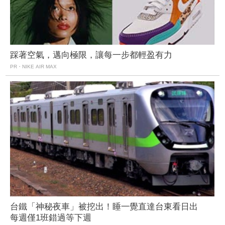
踩著空氣，邁向極限，讓每一步都輕盈有力
PR・NIKE AIR MAX
台鐵「神秘夜車」被挖出！睡一覺直達台東看日出
每週僅1班錯過等下週