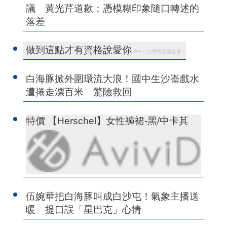
議 黃光芹道歉：憑模糊印象隨口轉述的
落差
做到這點才有資格說愛你
PR・台灣癌症基金會
白海豚掀外圍環流大浪！國中生沙崙戲水
遭捲走漂百米 驚險救回
特價 【Herschel】女性褲裙-黑/中卡其
伍婉華把白海豚叫成白沙屯！氣象主播送
暖 提口誤「星巴克」心情