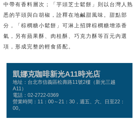
中帶有香料層次；「芋頭芝士鬆餅」則以台灣人熟
悉的芋頭與白胡椒，詮釋在地鹹甜風味。甜點部
分，「棕櫚糖小鬆餅」可淋上招牌棕櫚糖增添香
氣，另有蘋果酥、肉桂酥、巧克力酥等百元內選
項，形成完整的輕食搭配。
凱娜克咖啡新光A11時光店
地址：台北市信義區松壽路11號2樓（新光三越
A11）
電話：02-2722-0369
營業時間：11：00～21：30，週五、六、日至22：
00。