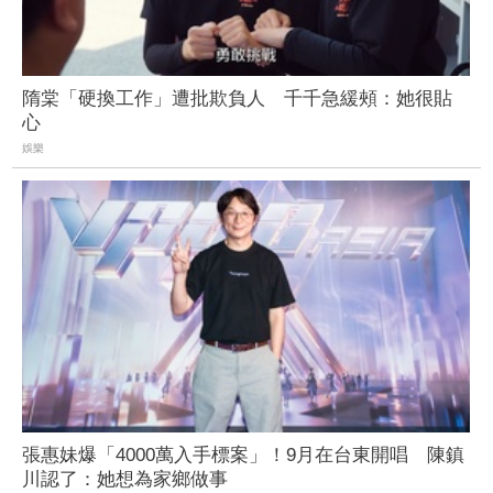
隋棠「硬換工作」遭批欺負人 千千急緩頰：她很貼
心
娛樂
張惠妹爆「4000萬入手標案」！9月在台東開唱 陳鎮
川認了：她想為家鄉做事