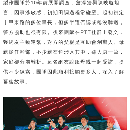
製作團隊於10年前展開調查，詹淳皓與陳映璇坦
言，因事涉敏感，初期田調過程常碰壁。起初鎖定
十甲東路的多位里長，但多半遭否認或稱沒聽過，
警方協助也很有限。後來團隊在PTT社群上發文，
獲網友主動連繫，對方的父親是互助會創辦人、母
親擔任幹部，不少親友也涉入其中，雖大賺一筆，
家庭卻分崩離析。這名網友說服母親一起受訪，提
供不少線索，團隊因此順利接觸更多人，深入了解
幕後故事。