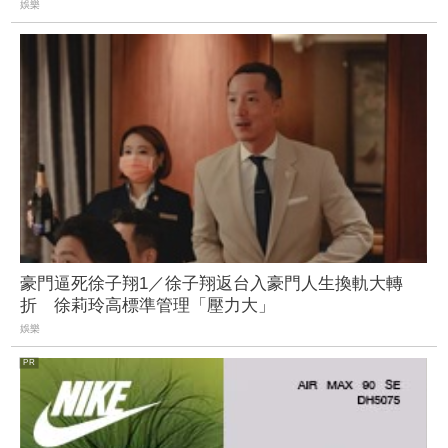
娛樂
豪門逼死徐子翔1／徐子翔返台入豪門人生換軌大轉
折 徐莉玲高標準管理「壓力大」
娛樂