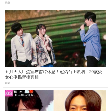
娛樂
五月天大巨蛋宣布暫時休息！冠佑台上哽咽 20歲愛
女心疼揭背後真相
娛樂