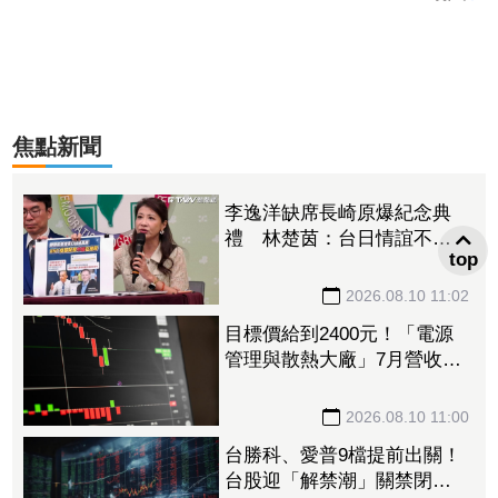
焦點新聞
李逸洋缺席長崎原爆紀念典
禮 林楚茵：台日情誼不該
top
因單一事件分化
2026.08.10 11:02
目標價給到2400元！「電源
管理與散熱大廠」7月營收揭
牌前強勢亮燈 亞德客H1賺
近3股本領漲
2026.08.10 11:00
台勝科、愛普9檔提前出關！
台股迎「解禁潮」關禁閉新