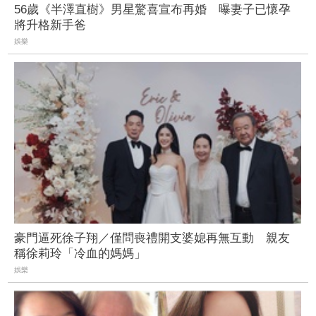
56歲《半澤直樹》男星驚喜宣布再婚 曝妻子已懷孕
將升格新手爸
娛樂
豪門逼死徐子翔／僅問喪禮開支婆媳再無互動 親友
稱徐莉玲「冷血的媽媽」
娛樂