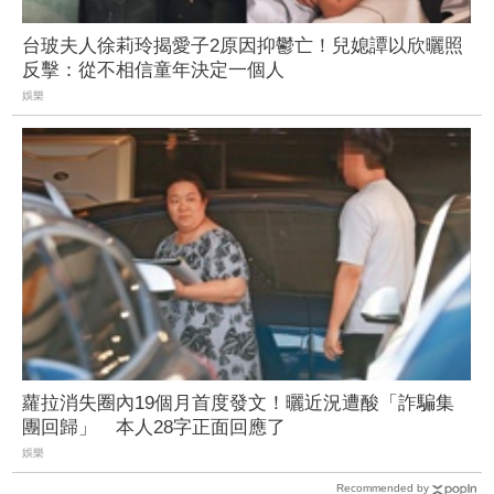
台玻夫人徐莉玲揭愛子2原因抑鬱亡！兒媳譚以欣曬照
反擊：從不相信童年決定一個人
娛樂
蘿拉消失圈內19個月首度發文！曬近況遭酸「詐騙集
團回歸」 本人28字正面回應了
娛樂
Recommended by