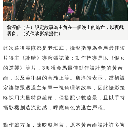
詹淳皓（左）設定故事為主角在一個晚上的逃亡，以夜戲
居多。（英傑哆影業提供）
此次幕後團隊都是老班底，攝影指導為金馬最佳短
片得主《詠晴》導演張誌騰；動作指導是以《恨女
的逆襲》等片，3度獲金馬最佳動作設計獎的黃泰
維，以及美術組的黃瀚正等。詹淳皓表示，當初設
定讓觀眾透過主角單一視角理解故事，因此攝影策
略採用大量特寫鏡頭，僅搭配少數遠景，且以手持
攝影機創造流動感，呼應角色的逃亡歷程。
動作戲方面，陳映璇坦言，原本黃泰維設計許多複