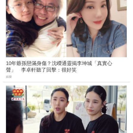
10年爺孫戀滿身傷？沈嶸通靈揭李坤城「真實心
聲」 李卓軒聽了回擊：很好笑
娛樂