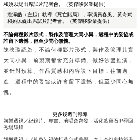
詹淳皓（左起）執導《死亡賭局》，率演員春風、黃奇斌
和姚以緹出席試片記者會。（英傑哆影業提供）
不論何種影片形式，製作及管理大同小異，過程中的妥協或
許留下遺憾，但至少問心無愧。
陳映璇認為，不論何種影片形式，製作及管理其實
大同小異，前製期都會充分準備、做好沙盤推演，
並針對預算、作品質感和內容設下目標，往前邁
進。過程中的妥協或許會留下遺憾，但至少問心無
愧。
更多鏡週刊報導
娛樂透視／紀錄片、專書、演唱會齊發 活化藍寶石IP尋回
秀場輝煌
娛樂透視／《乩身》視效打造台式美學 本土奇幻劇技術升