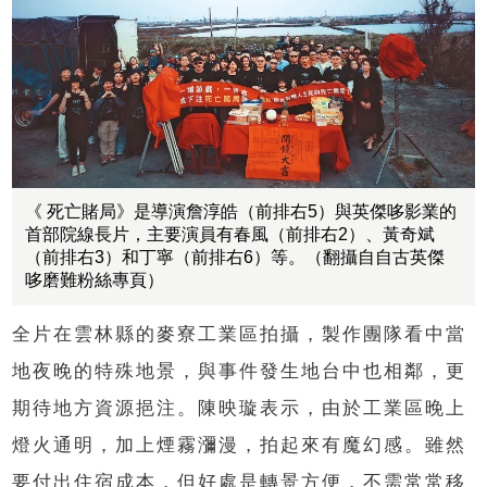
《 死亡賭局》是導演詹淳皓（前排右5）與英傑哆影業的
首部院線長片，主要演員有春風（前排右2）、黃奇斌
（前排右3）和丁寧（前排右6）等。（翻攝自自古英傑
哆磨難粉絲專頁）
全片在雲林縣的麥寮工業區拍攝，製作團隊看中當
地夜晚的特殊地景，與事件發生地台中也相鄰，更
期待地方資源挹注。陳映璇表示，由於工業區晚上
燈火通明，加上煙霧瀰漫，拍起來有魔幻感。雖然
要付出住宿成本，但好處是轉景方便，不需常常移