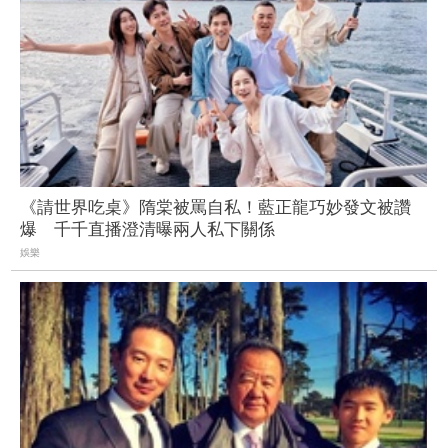
《請世界吃桌》隋棠被罵自私！藍正龍巧妙發文被讚
爆 千千直播澄清曝兩人私下關係
娛樂