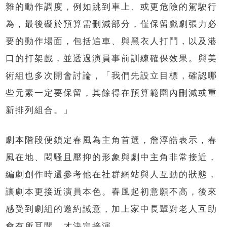
雜的動作調度，例如跳到車上、或更危險的駕駛行
為，最後礙於預算需刪減部分，僅保留戲劇張力必
要的動作場面，包括追車、與黑衣人打鬥，以及港
口的打架戲，並透過演員事前訓練確保效果。與美
術組也多次開會討論，「我們先設立目標，確認哪
些元素一定要保留，其餘得在預算範圍內刪減或重
新排列組合。」
劇本階段便鎖定春風為主角首選，詹淳皓表示，春
風在地、悶騷且壓抑的形象與劇中主角非常接近，
編劇創作時還參考他在社群網站與人互動的狀態，
讓劇本更接近演員本色。春風起初意願不高，後來
感受到劇組的邀約誠意，加上家中長輩對老人互助
會有所耳聞，才決定接演。