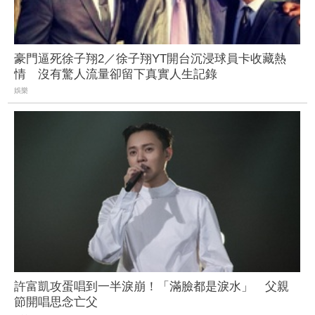
豪門逼死徐子翔2／徐子翔YT開台沉浸球員卡收藏熱
情 沒有驚人流量卻留下真實人生記錄
娛樂
許富凱攻蛋唱到一半淚崩！「滿臉都是淚水」 父親
節開唱思念亡父