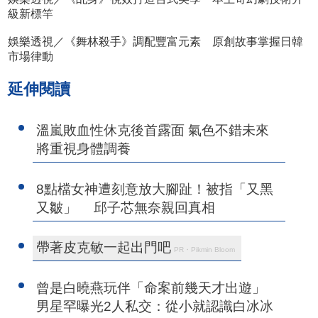
級新標竿
娛樂透視／《舞林殺手》調配豐富元素 原創故事掌握日韓
市場律動
延伸閱讀
溫嵐敗血性休克後首露面 氣色不錯未來
將重視身體調養
8點檔女神遭刻意放大腳趾！被指「又黑
又皺」 邱子芯無奈親回真相
帶著皮克敏一起出門吧
PR・Pikmin Bloom
曾是白曉燕玩伴「命案前幾天才出遊」
男星罕曝光2人私交：從小就認識白冰冰