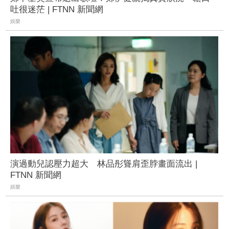
吐很迷茫 | FTNN 新聞網
娛樂
演過動兒認壓力超大 林品彤聳肩歪脖畫面流出 |
FTNN 新聞網
娛樂