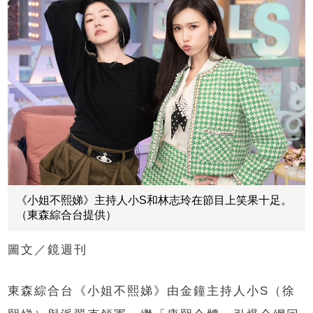
《小姐不熙娣》主持人小S和林志玲在節目上笑果十足。
（東森綜合台提供）
圖文／鏡週刊
東森綜合台《小姐不熙娣》由金鐘主持人小S（徐