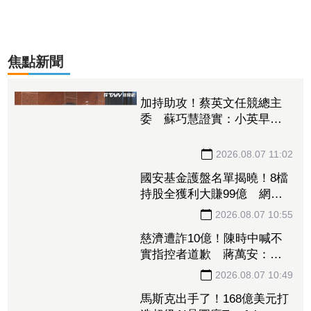
焦點新聞
加持助攻！蔡英文任競總主
委 蘇巧慧證實：小英早已
一口答應
2026.08.07 11:02
國安基金護盤名單揭曉！8檔
持股全獲利大賺99億 網：
勝率100%
2026.08.07 10:55
慈濟遭詐10億！陳時中喊不
實指控者道歉 蔣萬安：政
府若買夠何須民間集資
2026.08.07 10:49