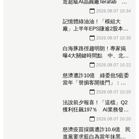
馬斯克出手了！168億美元打
造超級AI晶圓廠Terafab 自
建電廠搶攻算力霸權
2026.08.07 10:34
記憶體綠油油！「模組大
廠」上半年EPS賺逾2股本重
摔跌停板 華邦電、南亞科
2026.08.07 10:30
恐止步連5紅
白海豚路徑趨明朗！專家揭
曝4大關鍵時間點 中、北部
慎防豪雨強風
2026.08.07 10:22
慈濟遭詐10億 綠委批5藍委
當年「替掮客開後門」：造
謠政客出來道歉！
2026.08.07 10:20
法說前夕報喜！「這檔」Q2
獲利狂飆197％ AI業務發威
看旺下半年
2026.08.07 10:20
慈濟疫苗採購遭詐10.6億 民