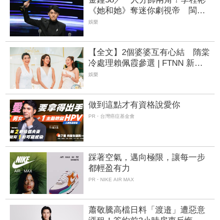
《她和她》奪迷你劇視帝 閩南
語淚謝母親：獎項應屬於你 |
娛樂
FTNN 新聞網
【全文】2個婆婆互有心結 隋棠
冷處理賴佩霞參選 | FTNN 新聞
網
娛樂
做到這點才有資格說愛你
PR・台灣癌症基金會
踩著空氣，邁向極限，讓每一步
都輕盈有力
PR・NIKE AIR MAX
蕭敬騰高檔日料「渡邉」遭惡意