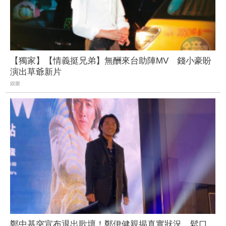
【獨家】【情義挺兄弟】無酬來台助陣MV 錢小豪盼
演出草爺新片
娛樂
鄭中基突宣布退出歌壇！鄭伊健親揭真實狀況 鬆口