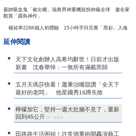
最帥吸血鬼「被出櫃」瑞典男神重機裝扮帥瘋全球 邀全家
觀賞「露鳥神作」
楊祐寧226K鐵人初體驗 15小時手抖完賽「黑衫」入魂
延伸閱讀
天下文化創辦人高希均辭世！日前才出版
新書 沈春華悼：一無所有滿載而歸
五月天瑪莎快看！蕭秉治嘴甜讚「全天下
最好的老闆」 他星國秀16蹲失敗
檸檬加它，堅持一週大肚腩不見了，重新
回到45公斤
PR・新素簡
田路路生活困頓！許常德重砲開轟演藝工