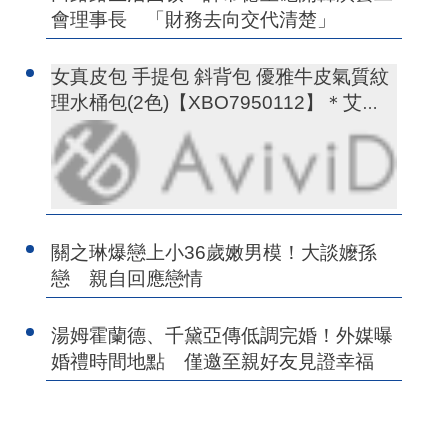
會理事長 「財務去向交代清楚」
女真皮包 手提包 斜背包 優雅牛皮氣質紋
理水桶包(2色)【XBO7950112】＊艾美
時尚(現+預)
關之琳爆戀上小36歲嫩男模！大談嬤孫
戀 親自回應戀情
湯姆霍蘭德、千黛亞傳低調完婚！外媒曝
婚禮時間地點 僅邀至親好友見證幸福