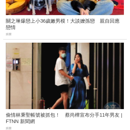
關之琳爆戀上小36歲嫩男模！大談嬤孫戀 親自回應
戀情
娛樂
偷情林秉聖帳號被抓包！ 蔡尚樺宣布分手11年男友 |
FTNN 新聞網
娛樂