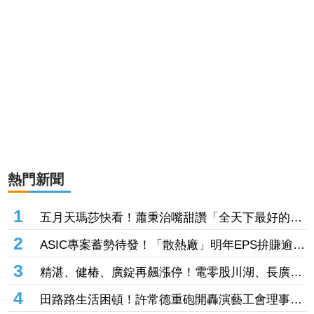
熱門新聞
1
五月天瑪莎快看！蕭秉治嘴甜讚「全天下最好的老
闆」 他星國秀16蹲失敗
2
ASIC專案蓄勢待發！「散熱廠」明年EPS拚賺逾14
股本 7月營收攀升116%
3
精湛、健椿、廣錠再飆漲停！電零股川湖、長廣、
台虹齊亮燈 威潤、承啟、永擎攻頂鎖不住
4