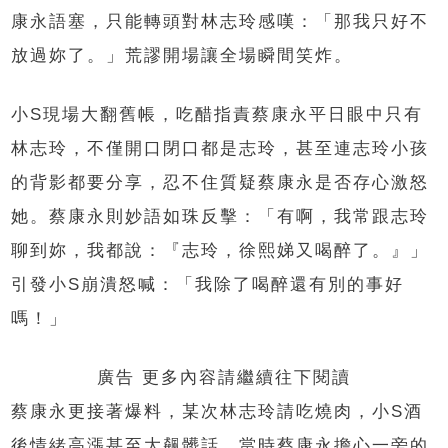
康永語塞，只能轉頭對林志玲感嘆：「那我只好不
放過妳了。」荒謬開場讓全場瞬間笑炸。
小S現場大翻舊帳，吃醋指責蔡康永平日眼中只有
林志玲，不僅開口閉口都是志玲，甚至連志玲小孩
的背影都要分享，忍不住質疑蔡康永是否存心激怒
她。蔡康永則妙語如珠反擊：「有啊，我常跟志玲
聊到妳，我都說：『志玲，徐熙娣又喝醉了。』」
引發小S崩潰怒喊：「我除了喝醉還有別的事好
嗎！」
廣告 更多內容請繼續往下閱讀
蔡康永更接著爆料，某次林志玲請吃燒肉，小S酒
後情緒高漲甚至大飆髒話，當時蔡康永擔心一旁的