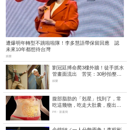
遭爆明年轉型不跳啦啦隊！李多慧語帶保留回應 認
未來10年都想待台灣
娛樂
劉冠廷搏命爬3樓外牆！徒手抓水
管畫面流出 苦笑：30秒拍整天
| FTNN 新聞網
娛樂
腹部脂肪的「剋星」找到了，常
吃這幾物，吃走大肚囊，瘦出小
蠻腰
PR・新素簡
金鐘58／一人分飾兩角！李程彬