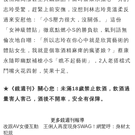
志玲受驚，趕緊上前安撫，沒想到林志玲竟溫柔反
過來安慰他：「小S壓力很大，沒關係。」這份
「女神級體貼」徹底點燃小S的勝負欲，氣到語無
倫次地自嘲：「所以志玲在你心中就是欣賞藝術的
體貼女生，我就是個靠酒精麻痺的瘋婆娘？」蔡康
永隨即幽默補槍小S「瞧不起藝術」，2人老搭檔式
鬥嘴火花四射，笑果十足。
★《鏡週刊》關心您：未滿18歲禁止飲酒，飲酒過
量害人害己，酒後不開車，安全有保障。
更多鏡週刊報導
改跟AV女優互動 王俐人再度現身SWAG！網驚呼：身材太
犯規