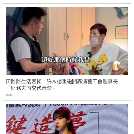
田路路生活困頓！許常德重砲開轟演藝工會理事長
「財務去向交代清楚」
娛樂