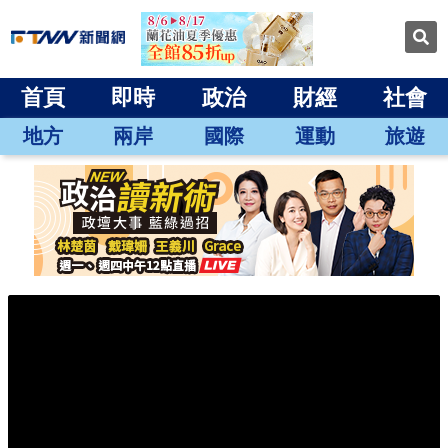
首頁
即時
政治
財經
社會
地方
兩岸
國際
運動
旅遊