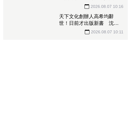
進黨要求藍白為當年抹黑防
疫團隊道歉
2026.08.07 10:16
天下文化創辦人高希均辭
世！日前才出版新書 沈春
華悼：一無所有滿載而歸
2026.08.07 10:11