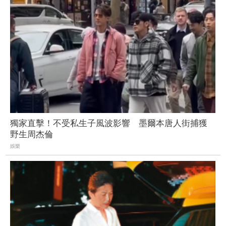
獨家直擊！不受私生子風波影響 墨爾本唐人街捕獲
野生周杰倫
娛樂