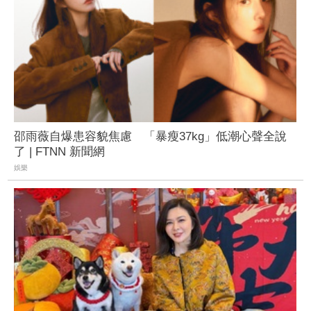
邵雨薇自爆患容貌焦慮 「暴瘦37kg」低潮心聲全說
了 | FTNN 新聞網
娛樂