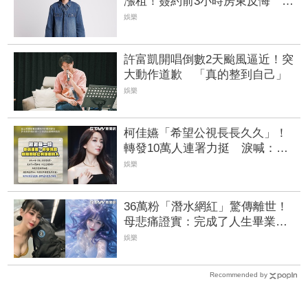
漲租！簽約前3小時房東反悔 急
尋餐廳新地點
娛樂
許富凱開唱倒數2天颱風逼近！突
大動作道歉 「真的整到自己」
娛樂
柯佳嬿「希望公視長長久久」！
轉發10萬人連署力挺 淚喊：這
裡是創作者的第一步
娛樂
36萬粉「潛水網紅」驚傳離世！
母悲痛證實：完成了人生畢業典
禮
娛樂
Recommended by