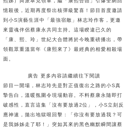
熙娣）與派翠克領軍，繼「康熙合體」引爆全網回
憶殺後，近期再度祭出核彈級驚喜！節目首度邀請
到小S演藝生涯中「最強宿敵」林志玲作客，更邀
來靈魂伴侶蔡康永共同主持。這場睽違已久的
「康、熙、玲」世紀大合體將於今晚重磅播出，帶
領觀眾重溫當年《康熙來了》最經典的相愛相殺場
面。
廣告 更多內容請繼續往下閱讀
節目一開場，林志玲先是對正值復出之路的小S真
摯告白，溫暖氛圍令現場動容。不料蔡康永隨即打
破感性，直言這集「沒有要放過2位」，小S立刻反
應神速，拋出地獄哏回擊：「你沒有要放過我？可
是我姊姊走了耶！」突如其來的黑色幽默瞬間讓蔡