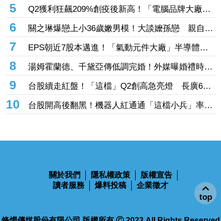
田路路生活困頓！許常德重砲開轟演藝工會理事
長 「財務去向交代清楚」
5
Q2獲利狂飆209%創疫後新高！「電腦品牌大廠」
H1營收飆破1577億元 股價翻紅緊守30大關
6
關之琳爆戀上小36歲嫩男模！大談嬤孫戀 親自回
應戀情
7
EPS朝近7股本邁進！「氣動元件大廠」半導體高
毛利助攻 目標價衝1700元
8
湯姆霍蘭德、千黛亞傳低調完婚！外媒曝婚禮時間
地點 僅邀至親好友見證幸福
9
台股續走紅盤！「這檔」Q2創高急亮燈 長廣6月
EPS0.3賺贏前一季同登漲停
10
台股開高後翻黑！機器人紅通通「這檔小兵」率先
攻漲停 致茂、全球傳動噴半根
關於我們
隱私權政策
版權宣告
讀者服務
爆料投稿
企業徵才
top