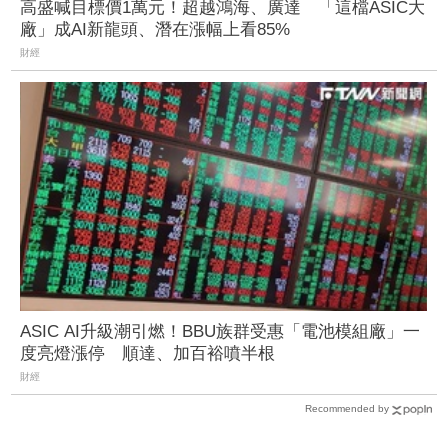
高盛喊目標價1萬元！超越鴻海、廣達 「這檔ASIC大
廠」成AI新龍頭、潛在漲幅上看85%
財經
ASIC AI升級潮引燃！BBU族群受惠「電池模組廠」一
度亮燈漲停 順達、加百裕噴半根
財經
Recommended by