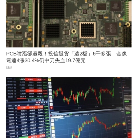
PCB噴漲卻遭殺！投信退貨「這2檔」6千多張 金像
電連4漲30.4%仍中刀失血19.7億元
財經