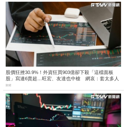
股價狂挫30.9%！外資狂買903億卻下殺「這檔面板
股」寫連6賣超…旺宏、友達也中槍 網哀：套太多人
財經