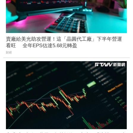
賣廠給美光助攻營運！這「晶圓代工廠」下半年營運
看旺 全年EPS估達5.68元轉盈
財經