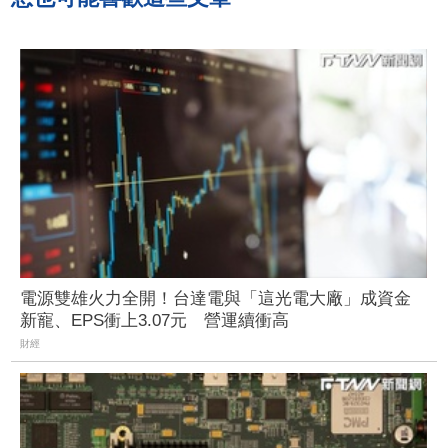
電源雙雄火力全開！台達電與「這光電大廠」成資金
新寵、EPS衝上3.07元 營運續衝高
財經