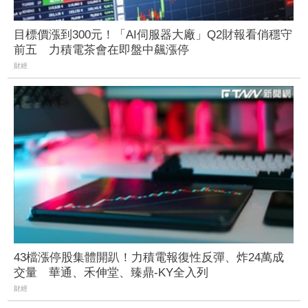
目標價漲到300元！「AI伺服器大廠」Q2財報看俏穩守
前五 力積電茶會在即盤中飆漲停
財經
43檔漲停股集體開趴！力積電報復性反彈、炸24萬成
交量 華通、禾伸堂、臻鼎-KY全入列
財經