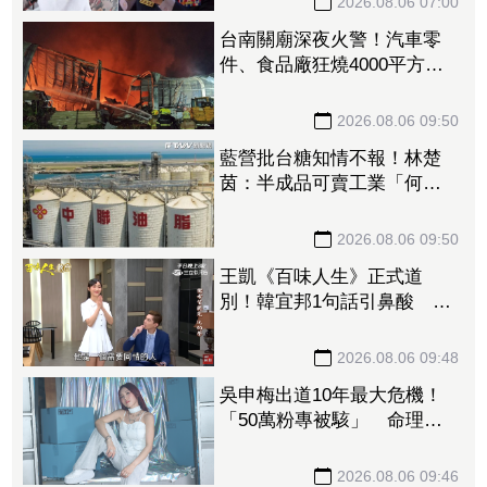
2026.08.06 07:00
台南關廟深夜火警！汽車零
件、食品廠狂燒4000平方公
尺 無人員傷亡
2026.08.06 09:50
藍營批台糖知情不報！林楚
茵：半成品可賣工業「何必
通報？」
2026.08.06 09:50
王凱《百味人生》正式道
別！韓宜邦1句話引鼻酸 夏
宇禾讀信潰堤真情流露
2026.08.06 09:48
吳申梅出道10年最大危機！
「50萬粉專被駭」 命理師
早預言她不信
2026.08.06 09:46