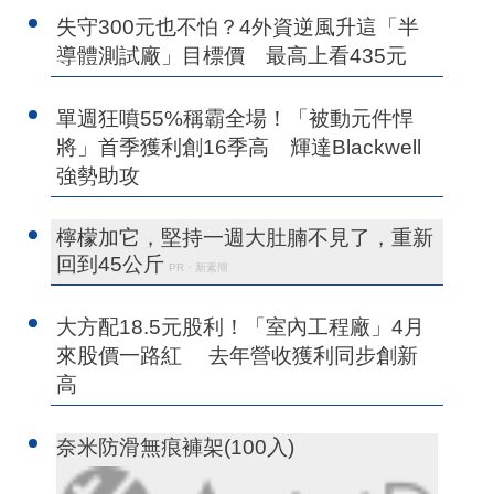
失守300元也不怕？4外資逆風升這「半
導體測試廠」目標價 最高上看435元
單週狂噴55%稱霸全場！「被動元件悍
將」首季獲利創16季高 輝達Blackwell
強勢助攻
檸檬加它，堅持一週大肚腩不見了，重新
回到45公斤
PR・新素簡
大方配18.5元股利！「室內工程廠」4月
來股價一路紅 去年營收獲利同步創新
高
奈米防滑無痕褲架(100入)