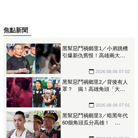
焦點新聞
黑幫惡鬥禍鄉里1／小弟跳槽
引爆新仇舊恨！高雄兩大角
頭開戰 警方全城戒備
2026.08.06 07:02
黑幫惡鬥禍鄉里2／背後有人
罩？ 揭！高雄角頭「大漢
達達」開趴招攬新血內幕
2026.08.06 07:01
黑幫惡鬥禍鄉里3／暗黑年代
60個角頭瓜分高雄！
「他」惹怒黑白兩道！刑事
局長南下逮人