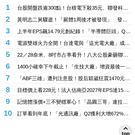
熱門新聞
1
台股開盤跌逾300點！台積電下殺35元、聯發科由
紅翻黑 這「光通訊大廠」攜15檔速衝漲停
2
黃明志二舅驟逝！「屍體1周後才被發現」 發片
悼念：我以他為榮
3
上半年EPS飆14.79元創紀錄！「半導體巨頭」Q2
營收首破200億元 AI+HPC引爆零組件拉貨潮
4
電源雙雄火力全開！台達電與「這光電大廠」成資
金新寵、EPS衝上3.07元 營運續衝高
5
22／28奈米、8吋市占率看升！八大公股豪砸聯電
9.3億元加碼7千張
6
1400小確幸下午截止！「生技大廠」增資最後一
天 破260個名額搶起來
7
「ABF三雄」遭列注意股！股后穎崴狂震1470元被
盯、「氣動元件大廠」近2日價差過大 鴻勁、健
8
目標價上看228元！法人估南亞2027年EPS達15.72
策等26檔個股拉警報
元 連5日飆漲25%登強勢股王
9
記憶體漲價+三不變穩軍心！「晶圓三哥」連拉兩
根奪量價雙增王 華邦電一度亮燈搶下榜眼
10
訂單看到年底！「光通訊廠」Q2獲利大增672%
top
美禁中國光收發器有望吃轉單紅利