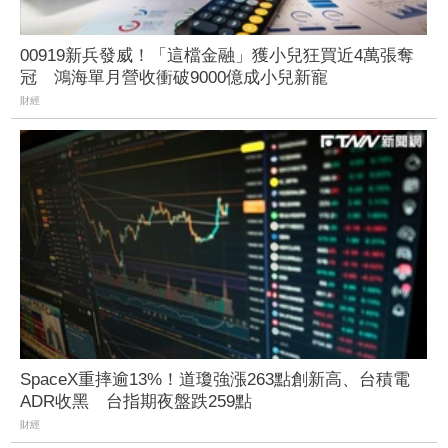
00919新兵發威！「這檔金融」獲小兒狂買近4萬張奪
冠 鴻海單月營收衝破9000億成小兒新寵
財經
SpaceX重摔逾13%！道瓊強漲263點創新高、台積電
ADR收黑 台指期夜盤跌259點
財經