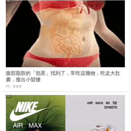
腹部脂肪的「剋星」找到了，常吃這幾物，吃走大肚
囊，瘦出小蠻腰
PR・新素簡