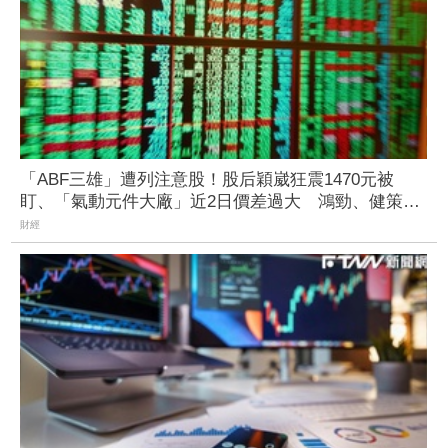
「ABF三雄」遭列注意股！股后穎崴狂震1470元被
盯、「氣動元件大廠」近2日價差過大 鴻勁、健策等
26檔個股拉警報
財經