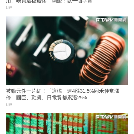
用」嘆買這檔最慘 網酸：就一個字貪
財經
被動元件一片紅！「這檔」連4漲31.5%同禾伸堂漲
停 國巨、勤凱、日電貿都累漲25%
財經