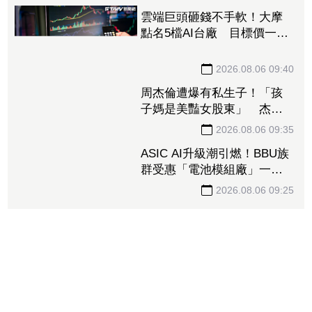
雲端巨頭砸錢不手軟！大摩
點名5檔AI台廠 目標價一次
看「最高調升31%」
2026.08.06 09:40
周杰倫遭爆有私生子！「孩
子媽是美豔女股東」 杰威
爾音樂發聲開轟：譁眾取寵
博取流量
2026.08.06 09:35
ASIC AI升級潮引燃！BBU族
群受惠「電池模組廠」一度
亮燈漲停 順達、加百裕噴
半根
2026.08.06 09:25