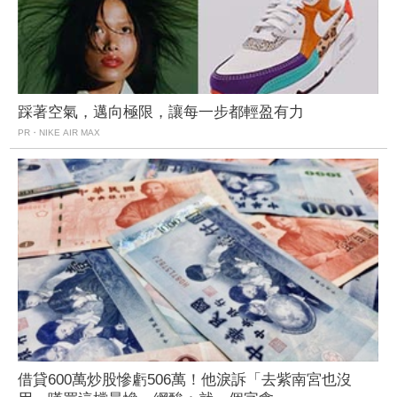
踩著空氣，邁向極限，讓每一步都輕盈有力
PR・NIKE AIR MAX
借貸600萬炒股慘虧506萬！他淚訴「去紫南宮也沒