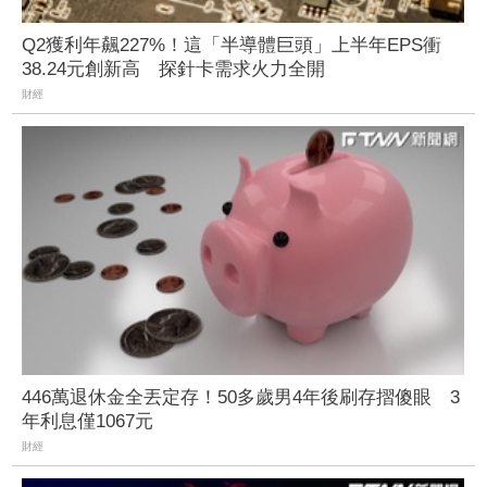
Q2獲利年飆227%！這「半導體巨頭」上半年EPS衝
38.24元創新高 探針卡需求火力全開
財經
446萬退休金全丟定存！50多歲男4年後刷存摺傻眼 3
年利息僅1067元
財經