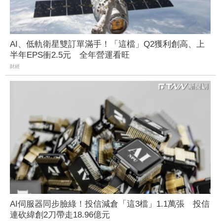
AI、低軌衛星雙訂單滿手！「這檔」Q2獲利創高、上
半年EPS衝2.5元 全年營運看旺
財經
AI伺服器同步臉綠！投信減倉「這3檔」1.1萬張 投信
連砍緯創2刀帶走18.96億元