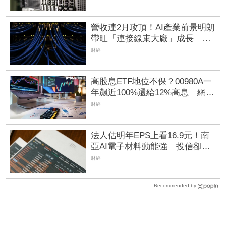
元
營收連2月攻頂！AI產業前景明朗
帶旺「連接線束大廠」成長 外
資目標價喊上3665元
財經
高股息ETF地位不保？00980A一
年飆近100%還給12%高息 網：
已換車等領
財經
法人估明年EPS上看16.9元！南
亞AI電子材料動能強 投信卻撤
出2.1億元逾2千張
財經
Recommended by