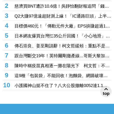
1
00940連3配0.05元！2檔ETF下周除息「這檔主動
式ETF」年化配息率逼11%超香 最後上車日曝
2
慈濟買BNT遭詐10.6億！吳靜怡翻財報追問「錢從
哪支出」：核銷不會出問題嗎
3
Q2大賺97億遠超財測上緣！「IC通路巨頭」上半年
EPS站上13元 工業與AI應用需求持續復甦加持
4
目標價460元！「傳動元件大廠」EPS拚賺超過1股
本 半導體設備需求爆發、漲價有戲
5
日本網友爆買台灣扛35公斤回國！「小心地滑」告
示牌也帶走 3萬人笑翻
6
傳石崇良、姜至剛請辭！柯文哲緩頰：重點不是誰
下台 是致癌物從哪來、油流去哪
7
跟台灣斷交19年！英特爾剛撤產線...哥斯大黎加連
2年來台參展搶半導體商機
8
陳時中稱疫苗真相逐一攤在陽光下 柯文哲：不要
臉、完全沒天良沒良心
9
這9種「包裝袋」不能回收！泡麵袋、網購破壞袋
都上榜 丟錯最高罰6000元
10
小護國神山挺不住了？八大公股撤離0052達1.1
top
億 3檔正2遭棄「主動式天公號」也中槍