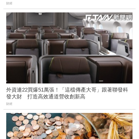
財經
外資連22買爆51萬張！「這檔傳產大哥」跟著聯發科
發大財 打造高效通道營收創新高
財經