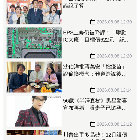
誰說了算
2026.08.08 12:30
EPS上修仍被降評！「驅動
IC大廠」目標價622元 記憶
體、晶圓代工、封測3大成本
壓力浮現
2026.08.08 12:20
沈伯洋批蔣萬安「擋疫苗」
說偷換概念：難道造謠後不
用負責？
2026.08.08 12:14
56歲《半澤直樹》男星驚喜
宣布再婚 曝妻子已懷孕將
升格新手爸
2026.08.08 12:12
川普出手多晶矽！12月設價