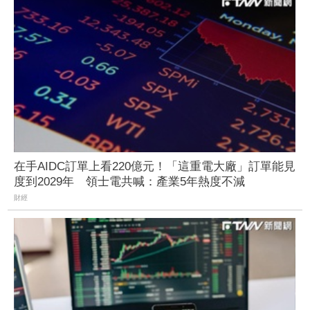
在手AIDC訂單上看220億元！「這重電大廠」訂單能見
度到2029年 領士電共喊：產業5年熱度不減
財經