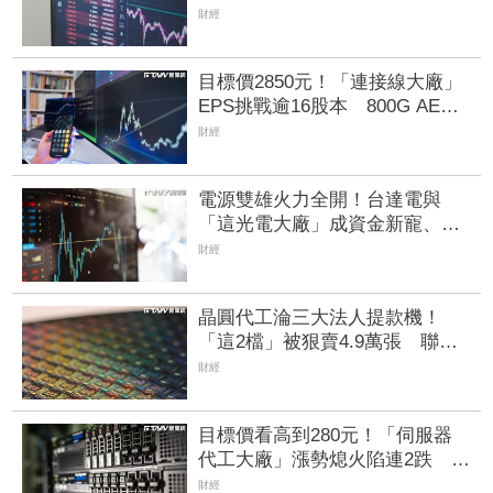
營收獲利拚
財經
目標價2850元！「連接線大廠」
EPS挑戰逾16股本 800G AEC
訂單回補、併購效益逐步發酵
財經
電源雙雄火力全開！台達電與
「這光電大廠」成資金新寵、
EPS衝上3.07元 營運續衝高
財經
晶圓代工淪三大法人提款機！
「這2檔」被狠賣4.9萬張 聯電
中刀失血38.2億元跌4.53%
財經
目標價看高到280元！「伺服器
代工大廠」漲勢熄火陷連2跌 三
大法人今出清1.1萬張、抽回21億
財經