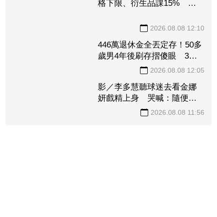
格下限、衍生品課15% 盧
特尼克：防中國傾銷
2026.08.08 12:10
446萬退休金全丟定存！50多
歲男4年後刷存摺傻眼 3年
利息僅1067元
2026.08.08 12:05
影／李多慧聽球迷去看金娜
妍戲精上身 哭喊：隨便！
你們的人生是你們的
2026.08.08 11:56