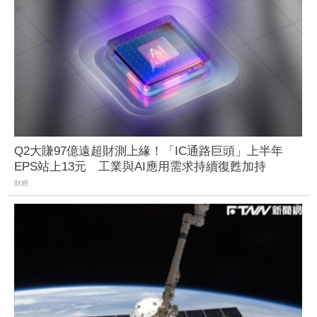
Q2大賺97億遠超財測上緣！「IC通路巨頭」上半年
EPS站上13元 工業與AI應用需求持續復甦加持
財經