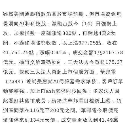
雖然美國通膨指數仍高於市場預期，但市場資金無
畏湧向AI和科技股，激勵台股今（14）日強勢上
攻，加權指數一度飆漲逾800點，再跨越4萬2大
關，不過終場漲勢收斂，以上漲377.25點，收在
41,751.75點，漲幅0.91％，成交金額1兆2167.78
億元。據證交所籌碼動向，三大法人今買超175.27
億元。觀察三大法人買超上市個股方面，華邦電
（2344）近期受惠於AI伺服器需求爆發，客戶訂單
動能轉強，加上Flash需求同步回溫；多家法人因
此看好其後市成長，紛紛將華邦電目標價上調，預
測區間落在116元至200元之間。華邦電今股價亮
燈漲停來到134元天價，成交量更放大到41.49萬