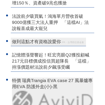
增150％、資產破9兆也獲搶
法說前夕吸買氣！鴻海單月營收首破
9000億獲三大法人重押 「這檔AI」法
說報喜成最大寵兒
做到這點才有資格說愛你
PR・台灣癌症基金會
記憶體漲聲響起！旺宏亮眼Q2獲投顧喊
217元目標價成投信買超隊長 「這檔」
持漲價題材法說前夕飆漲受矚
特價 瑞典Trangia EVA case 27 風暴爐專
用EVA 防護外盒(小)-黑