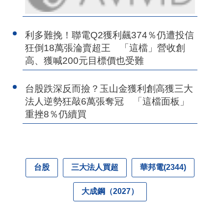
利多難挽！聯電Q2獲利飆374％仍遭投信
狂倒18萬張淪賣超王 「這檔」營收創
高、獲喊200元目標價也受難
台股跌深反而撿？玉山金獲利創高獲三大
法人逆勢狂敲6萬張奪冠 「這檔面板」
重挫8％仍續買
台股
三大法人買超
華邦電(2344)
大成鋼（2027）