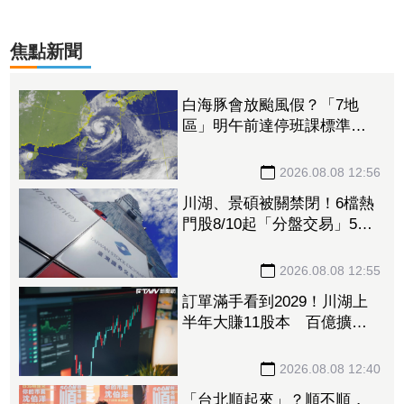
焦點新聞
白海豚會放颱風假？「7地
區」明午前達停班課標準
桃竹苗山區上榜
2026.08.08 12:56
川湖、景碩被關禁閉！6檔熱
門股8/10起「分盤交易」57
檔注意股名單一次看
2026.08.08 12:55
訂單滿手看到2029！川湖上
半年大賺11股本 百億擴產
計畫提前開跑
2026.08.08 12:40
「台北順起來」？順不順，