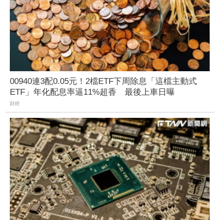
00940連3配0.05元！2檔ETF下周除息「這檔主動式
ETF」年化配息率逼11%超香 最後上車日曝
財經