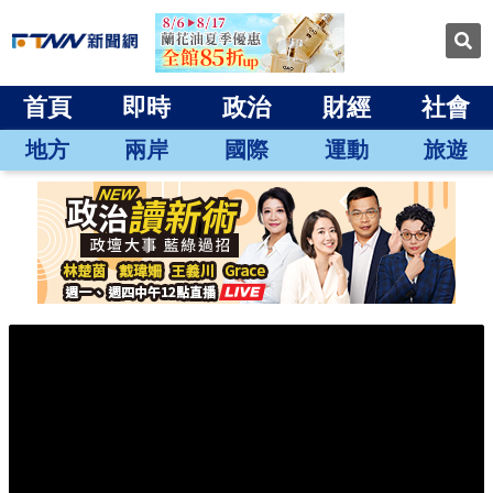
首頁
即時
政治
財經
社會
地方
兩岸
國際
運動
旅遊