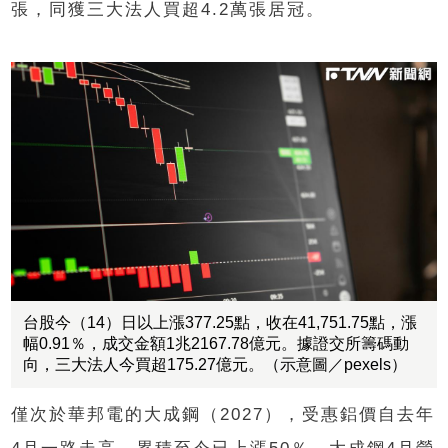
張，同獲三大法人買超4.2萬張居冠。
台股今（14）日以上漲377.25點，收在41,751.75點，漲
幅0.91％，成交金額1兆2167.78億元。據證交所籌碼動
向，三大法人今買超175.27億元。（示意圖／pexels）
僅次於華邦電的大成鋼（2027），受惠鋁價自去年