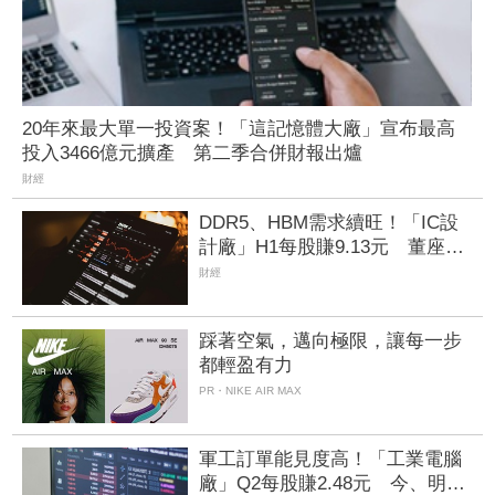
20年來最大單一投資案！「這記憶體大廠」宣布最高
投入3466億元擴產 第二季合併財報出爐
財經
DDR5、HBM需求續旺！「IC設
計廠」H1每股賺9.13元 董座：
搶晶圓產能比毛利率更重要
財經
踩著空氣，邁向極限，讓每一步
都輕盈有力
PR・NIKE AIR MAX
軍工訂單能見度高！「工業電腦
廠」Q2每股賺2.48元 今、明年