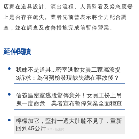
店家在道具設計、演出流程、人員監看及緊急應變
上是否存在疏失。業者先前曾表示將全力配合調
查，並在調查及改善措施完成前暫停營業。
延伸閱讀
我妹不是道具...密室逃脫女員工家屬淚提
3訴求：為何勞檢發現缺失總在事故後？
信義區密室逃脫驚傳意外！女員工扮上吊
鬼一度命危 業者宣布暫停營業全面稽查
檸檬加它，堅持一週大肚腩不見了，重新
回到45公斤
PR・新素簡