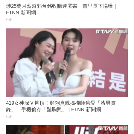
涉25萬月薪幫郭台銘收購連署書 前里長下場曝 |
FTNN 新聞網
社會
419女神深Ｖ夠頂！顏翎熹親揭機師舊愛「渣男實
錄」 手機偷存「豔胸照」 | FTNN 新聞網
社會