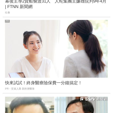
幕後主導2貨船偷渡31人 人蛇集團主嫌雄院判9年4月
| FTNN 新聞網
社會
快來試試！終身醫療險保費一分鐘搞定！
PR・安達人壽 新終身醫靠