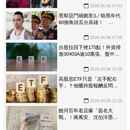
2026.08.06 07:01
黑幫惡鬥禍鄉里3／暗黑年代
60個角頭瓜分高雄！
「他」惹怒黑白兩道！刑事
局長南下逮人
2026.08.06 07:00
台股拉回下挫175點！外資掃
進00403A逾10萬張、盤中強
彈近1% 股民逢低進場「這
檔」19萬張
2026.08.06 12:35
高股息ETF只是「左手配右
手」？他曬持股報酬反問
掀網論戰：這個見仁見智
2026.08.06 12:25
饒河百年老店爆「簽名大
戰」！蔣萬安、沈伯洋墨跡
全被抹去 店家無奈滅火