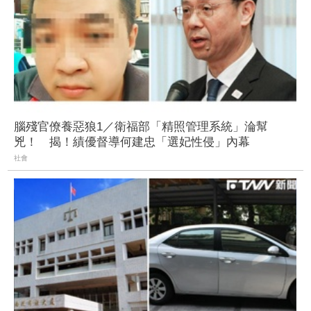
腦殘官僚養惡狼1／衛福部「精照管理系統」淪幫
兇！ 揭！績優督導何建忠「選妃性侵」內幕
社會