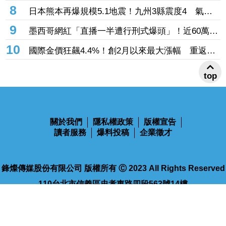
不住攻擊 好友悲痛證實死訊
8
日本熊本再爆規模5.1地震！九州3縣震度4 氣象
廳：無海嘯疑慮
9
墨西哥網紅「直播一半遭行刑式爆頭」！近60萬粉
絲目睹 2槍手騎車逃逸
10
國際金價狂飆4.4%！創2月以來最大漲幅 重返
4250美元關卡
top
關於我們
隱私權政策
版權宣告
讀者服務
爆料投稿
企業徵才
鋒燦傳媒股份有限公司 版權所有 Ⓒ 2023 All Rights Reserved
110台北市信義區忠孝東路四段563號14樓
電話：02-2768-9100
傳真：02-2768-9102