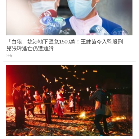
「白狼」媳涉地下匯兌1500萬！王姝茵今入監服刑
兒張瑋逃亡仍遭通緝
社會