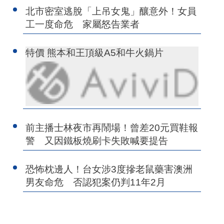
北市密室逃脫「上吊女鬼」釀意外！女員
工一度命危 家屬怒告業者
特價 熊本和王頂級A5和牛火鍋片
前主播士林夜市再鬧場！曾差20元買鞋報
警 又因鐵板燒刷卡失敗喊要提告
恐怖枕邊人！台女涉3度摻老鼠藥害澳洲
男友命危 否認犯案仍判11年2月