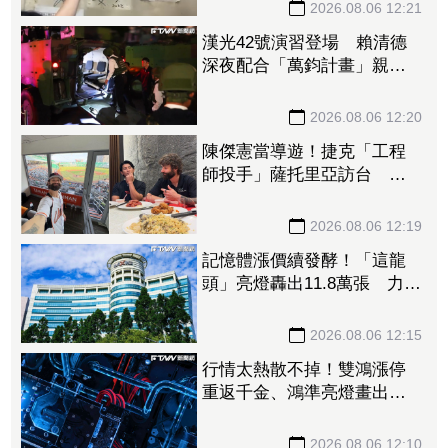
2026.08.06 12:21
漢光42號演習登場 賴清德
深夜配合「萬鈞計畫」親搭
雲豹甲車進駐政軍中心
2026.08.06 12:20
陳傑憲當導遊！捷克「工程
師投手」薩托里亞訪台 曬
旅遊照喊：謝謝台南
2026.08.06 12:19
記憶體漲價續發酵！「這龍
頭」亮燈轟出11.8萬張 力積
電死守均線噴36.8萬張
2026.08.06 12:15
行情太熱散不掉！雙鴻漲停
重返千金、鴻準亮燈畫出大
紅K 概念股「再2檔鎖死」
族群全面啟動
2026.08.06 12:10