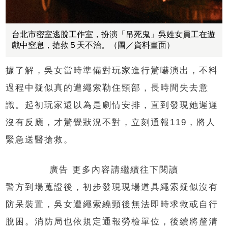
台北市密室逃脫工作室，扮演「吊死鬼」吳姓女員工在遊
戲中窒息，搶救５天不治。（圖／資料畫面）
據了解，吳女當時準備對玩家進行驚嚇演出，不料
過程中疑似真的遭繩索勒住頸部，長時間失去意
識。起初玩家還以為是劇情安排，直到發現她遲遲
沒有反應，才驚覺狀況不對，立刻通報119，將人
緊急送醫搶救。
廣告 更多內容請繼續往下閱讀
警方到場蒐證後，初步發現現場道具繩索疑似沒有
防呆裝置，吳女遭繩索繞頸後無法即時求救或自行
脫困。消防局也依規定通報勞檢單位，後續將釐清