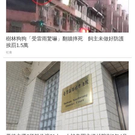
樹林狗狗「受雷雨驚嚇」翻牆摔死 飼主未做好防護
挨罰1.5萬
社會