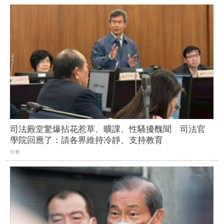
司法殿堂驚爆拈花惹草、曠課、性騷擾醜聞 司法官
學院回應了：請各界維持冷靜、支持教育
社會