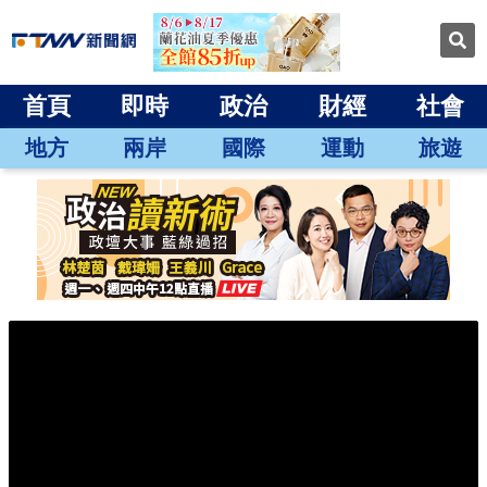
首頁
即時
政治
財經
社會
地方
兩岸
國際
運動
旅遊