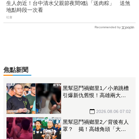
生人勿近！台中清水父親節夜間9點「送肉粽」 送煞
地點時段一次看
社會
Recommended by
焦點新聞
黑幫惡鬥禍鄉里1／小弟跳槽
引爆新仇舊恨！高雄兩大角
頭開戰 警方全城戒備
2026.08.06 07:02
黑幫惡鬥禍鄉里2／背後有人
罩？ 揭！高雄角頭「大漢
達達」開趴招攬新血內幕