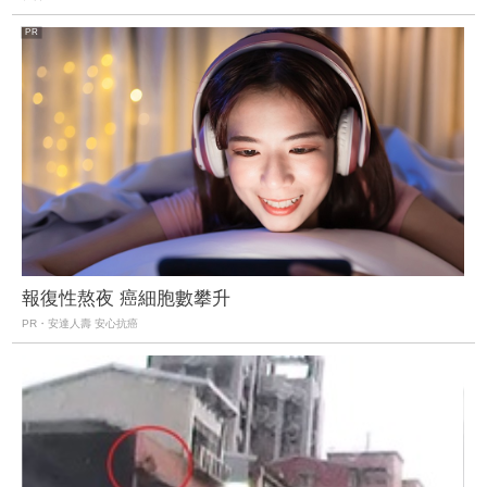
報復性熬夜 癌細胞數攀升
PR・安達人壽 安心抗癌