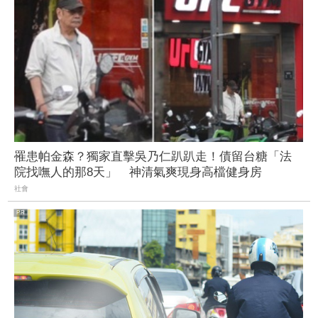
罹患帕金森？獨家直擊吳乃仁趴趴走！債留台糖「法
院找嘸人的那8天」 神清氣爽現身高檔健身房
社會