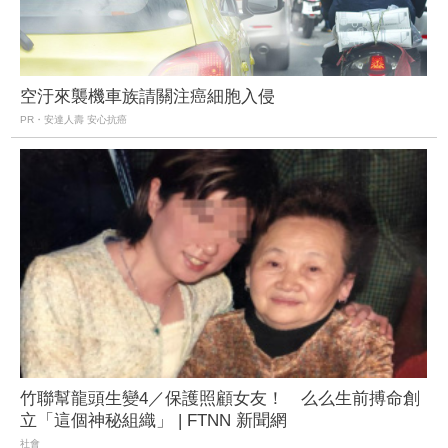
空汙來襲機車族請關注癌細胞入侵
PR・安達人壽 安心抗癌
竹聯幫龍頭生變4／保護照顧女友！ 么么生前搏命創
立「這個神秘組織」 | FTNN 新聞網
社會