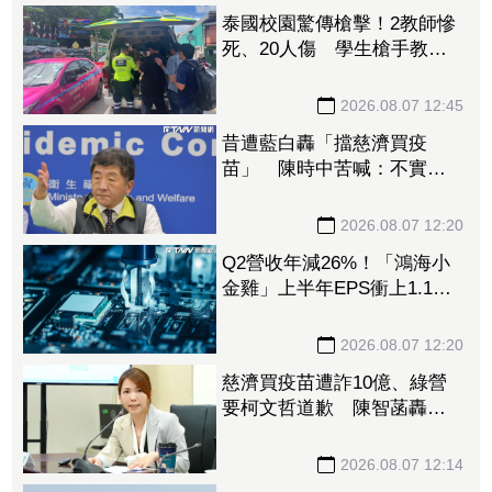
泰國校園驚傳槍擊！2教師慘
死、20人傷 學生槍手教室
內身亡
2026.08.07 12:45
昔遭藍白轟「擋慈濟買疫
苗」 陳時中苦喊：不實指
控者應道歉
2026.08.07 12:20
Q2營收年減26%！「鴻海小
金雞」上半年EPS衝上1.1
元 布局「這些領域」做突
圍利器
2026.08.07 12:20
慈濟買疫苗遭詐10億、綠營
要柯文哲道歉 陳智菡轟
「竹篙接菜刀」：混為一談
太荒謬
2026.08.07 12:14