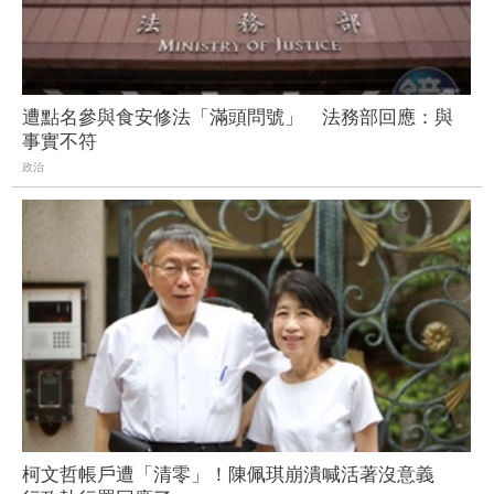
遭點名參與食安修法「滿頭問號」 法務部回應：與
事實不符
政治
柯文哲帳戶遭「清零」！陳佩琪崩潰喊活著沒意義