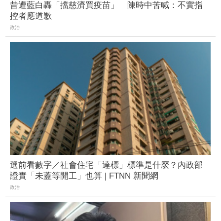
昔遭藍白轟「擋慈濟買疫苗」 陳時中苦喊：不實指
控者應道歉
政治
選前看數字／社會住宅「達標」標準是什麼？內政部
證實「未蓋等開工」也算 | FTNN 新聞網
政治