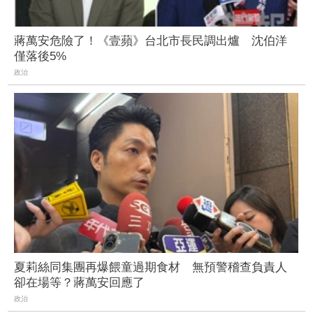
蔣萬安危險了！《壹蘋》台北市長民調出爐 沈伯洋
僅落後5%
政治
夏莉絲同集團再爆餵童過期食材 無預警稽查負責人
卻在場等？蔣萬安回應了
政治