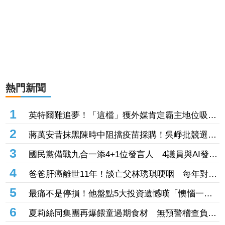
熱門新聞
1
英特爾難追夢！「這檔」獲外媒肯定霸主地位吸
290億奪成交王 南亞科擴產、單月營收創高同受
2
蔣萬安昔抹黑陳時中阻擋疫苗採購！吳崢批競選手
矚
法一致：操作陰謀論傷害社會
3
國民黨備戰九合一添4+1位發言人 4議員與AI發言
人鄭小文入陣
4
爸爸肝癌離世11年！談亡父林琇琪哽咽 每年對遺
物說「父親節快樂」
5
最痛不是停損！他盤點5大投資遺憾嘆「懊惱一輩