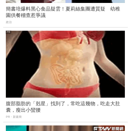
簡書培爆料黑心食品疑雲！夏莉絲集團遭質疑 幼稚
園供餐稽查惹爭議
政治
腹部脂肪的「剋星」找到了，常吃這幾物，吃走大肚
囊，瘦出小蠻腰
PR・新素簡