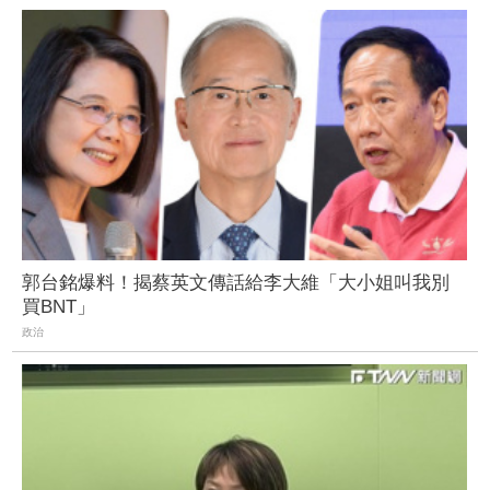
郭台銘爆料！揭蔡英文傳話給李大維「大小姐叫我別
買BNT」
政治