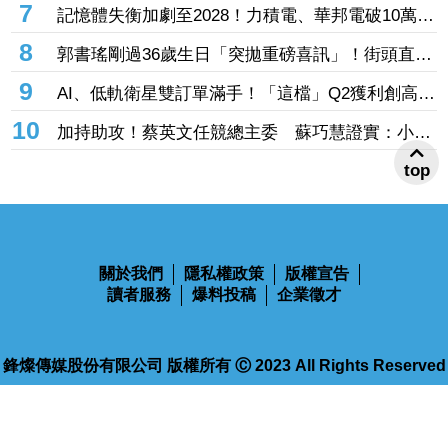
子」 網笑：乖乖把錢存銀行
6
夏莉絲同集團再爆餵童過期食材 無預警稽查負責
人卻在場等？蔣萬安回應了
7
記憶體失衡加劇至2028！力積電、華邦電破10萬張
買單瘋搶 「面板指標廠」甜甜價出現暫居成交王
8
郭書瑤剛過36歲生日「突拋重磅喜訊」！街頭直擊
穿緊身旗袍 辣秀大片美背
9
AI、低軌衛星雙訂單滿手！「這檔」Q2獲利創高、
上半年EPS衝2.5元 全年營運看旺
10
top
加持助攻！蔡英文任競總主委 蘇巧慧證實：小英
早已一口答應
關於我們
隱私權政策
版權宣告
讀者服務
爆料投稿
企業徵才
鋒燦傳媒股份有限公司 版權所有 Ⓒ 2023 All Rights Reserved
110台北市信義區忠孝東路四段563號14樓