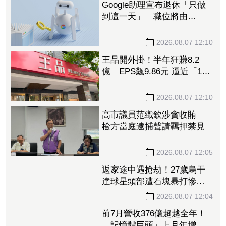
Google助理宣布退休「只做
到這一天」 職位將由
Gemini接下
2026.08.07 12:10
王品開外掛！半年狂賺8.2
億 EPS飆9.86元 逼近「1股
本」創新高
2026.08.07 12:10
高市議員范織欽涉貪收賄
檢方當庭逮捕聲請羈押禁見
2026.08.07 12:05
返家途中遇搶劫！27歲烏干
達球星頭部遭石塊暴打慘
死 曾率隊奪聯賽冠軍
2026.08.07 12:04
前7月營收376億超越全年！