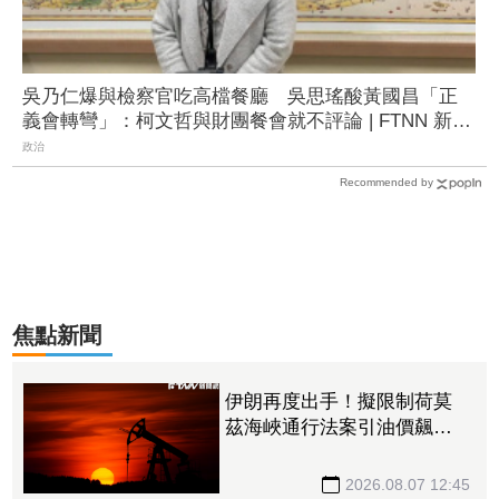
吳乃仁爆與檢察官吃高檔餐廳 吳思瑤酸黃國昌「正
義會轉彎」：柯文哲與財團餐會就不評論 | FTNN 新聞
網
政治
Recommended by
焦點新聞
伊朗再度出手！擬限制荷莫
茲海峽通行法案引油價飆
漲 台塑4寶逆勢勁揚
2026.08.07 12:45