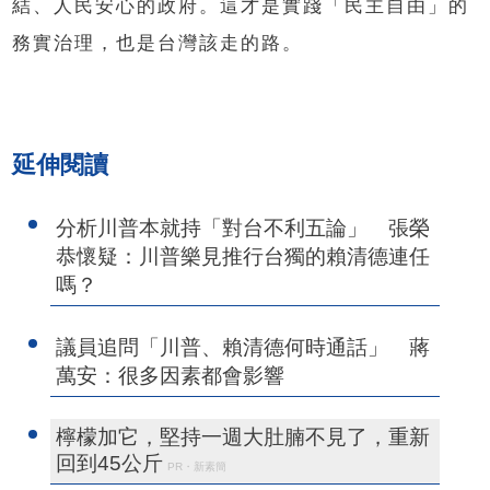
結、人民安心的政府。這才是實踐「民主自由」的
務實治理，也是台灣該走的路。
延伸閱讀
分析川普本就持「對台不利五論」 張榮
恭懷疑：川普樂見推行台獨的賴清德連任
嗎？
議員追問「川普、賴清德何時通話」 蔣
萬安：很多因素都會影響
檸檬加它，堅持一週大肚腩不見了，重新
回到45公斤
PR・新素簡