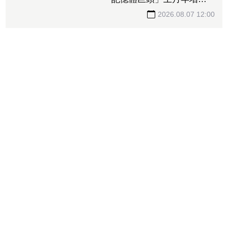
「記憶體巨頭」上月年增飆
308% 股價徘徊300大關前
2026.08.07 12:00