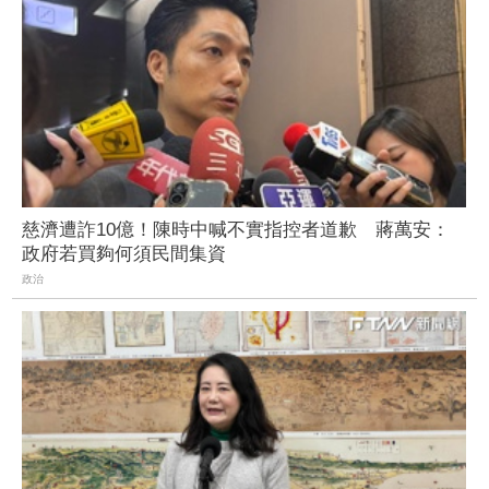
慈濟遭詐10億！陳時中喊不實指控者道歉 蔣萬安：
政府若買夠何須民間集資
政治