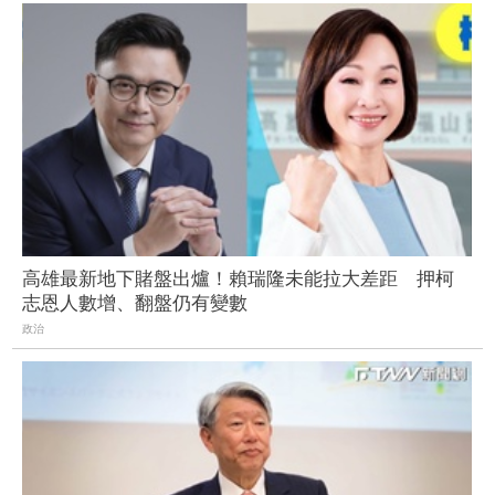
高雄最新地下賭盤出爐！賴瑞隆未能拉大差距 押柯
志恩人數增、翻盤仍有變數
政治