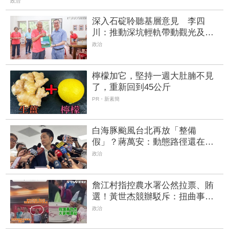
政治
深入石碇聆聽基層意見 李四
川：推動深坑輕軌帶動觀光及產
業發展
政治
檸檬加它，堅持一週大肚腩不見
了，重新回到45公斤
PR・新素簡
白海豚颱風台北再放「整備
假」？蔣萬安：動態路徑還在變
化
政治
詹江村指控農水署公然拉票、賄
選！黃世杰競辦駁斥：扭曲事
實、刻意政治化
政治