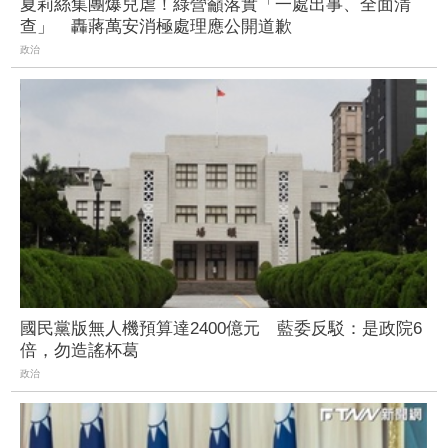
夏莉絲集團爆兒虐！綠營籲落實「一處出事、全面清
查」 轟蔣萬安消極處理應公開道歉
政治
國民黨版無人機預算達2400億元 藍委反駁：是政院6
倍，勿造謠杯葛
政治