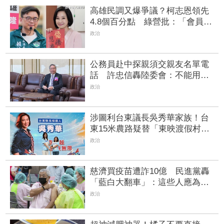
高雄民調又爆爭議？柯志恩領先
4.8個百分點 綠營批：「會員
制」投票取暖
政治
公務員赴中探親須交親友名單電
話 許忠信轟陸委會：不能用國
安當藉口無限上綱
政治
涉圖利台東議長吳秀華家族！台
東15米農路疑替「東映渡假村」
開路 農業處長、前科長遭聲押
政治
慈濟買疫苗遭詐10億 民進黨轟
「藍白大翻車」：這些人應為抹
黑道歉
政治