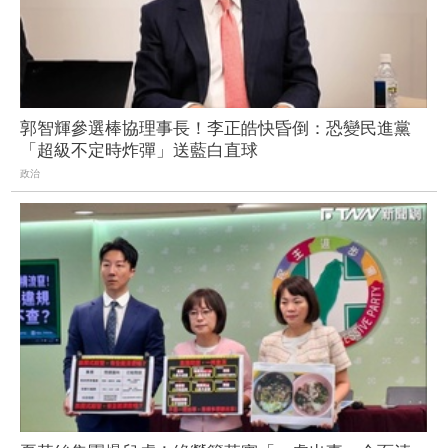
郭智輝參選棒協理事長！李正皓快昏倒：恐變民進黨
「超級不定時炸彈」送藍白直球
政治