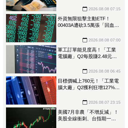
高 斥資砸9.42億美元擴大投
資搶AI商機
2026.08.08 07:15
外資無限狙擊主動ETF！
00403A遭砍3.5萬張「回血中
斷」 00981A出貨3.1萬張、
0050也變提款機
2026.08.08 07:00
軍工訂單能見度高！「工業
電腦廠」Q2每股賺2.48元
今、明年營收獲利拚
2026.08.08 06:45
目標價喊上760元！「工業電
腦大廠」Q2獲利狂增127%
接單動能強大EPS有望衝23
元
2026.08.07 23:15
美國7月非農「不增反減」！
美股全線衝刺、台指期一度
衝破45K