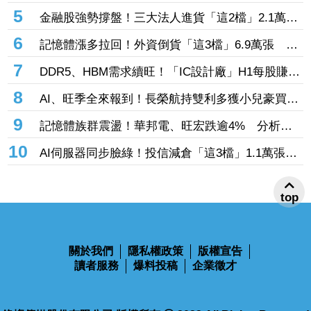
DRAM大漲45%＋合作美光獲利迎轉機
5
金融股強勢撐盤！三大法人進貨「這2檔」2.1萬
張 投8.54億元連12日進場三商壽
6
記憶體漲多拉回！外資倒貨「這3檔」6.9萬張 連
賣華邦電2天捲102億元
7
DDR5、HBM需求續旺！「IC設計廠」H1每股賺
9.13元 董座：搶晶圓產能比毛利率更重要
8
AI、旺季全來報到！長榮航持雙利多獲小兒豪買逾
53萬張成寵兒 「這檔」前7月營收狂超去年全年
9
記憶體族群震盪！華邦電、旺宏跌逾4% 分析師
也獲青睞
點名「這2檔」多頭：布局看技術面
10
AI伺服器同步臉綠！投信減倉「這3檔」1.1萬張
投信連砍緯創2刀帶走18.96億元
top
關於我們
隱私權政策
版權宣告
讀者服務
爆料投稿
企業徵才