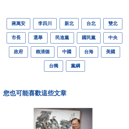
蔣萬安
李四川
新北
台北
雙北
市長
選舉
民進黨
國民黨
中央
政府
賴清德
中國
台海
美國
台獨
黨綱
您也可能喜歡這些文章