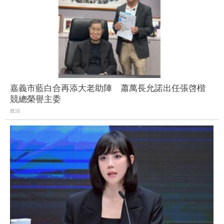
嘉義市藍白合再添大老助陣 蕭萬長允諾出任張啓楷
競總榮譽主委
政治