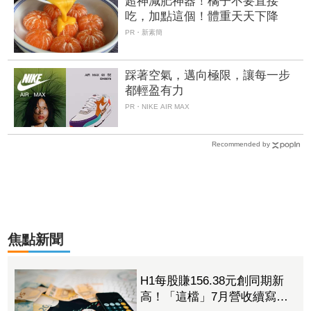
超神減肥神器！橘子不要直接
吃，加點這個！體重天天下降
PR・新素簡
踩著空氣，邁向極限，讓每一步
都輕盈有力
PR・NIKE AIR MAX
Recommended by
焦點新聞
H1每股賺156.38元創同期新
高！「這檔」7月營收續寫新