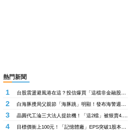
熱門新聞
1
台股震盪避風港在這？投信爆買「這檔非金融股」
近7千張居冠 第一金連17買同步上榜
2
白海豚攪局父親節「海豚跳」明顯！發布海警週末
影響最劇 專家：外圍雨帶今晚進入陸地
3
晶圓代工淪三大法人提款機！「這2檔」被狠賣4.9
萬張 聯電中刀失血38.2億元跌4.53%
4
目標價衝上100元！「記憶體廠」EPS突破1股本