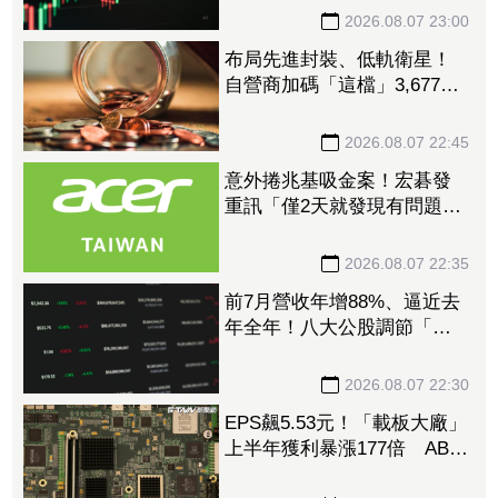
2026.08.07 23:00
布局先進封裝、低軌衛星！
自營商加碼「這檔」3,677萬
元逾1.4千張 加速高值化轉
型
2026.08.07 22:45
意外捲兆基吸金案！宏碁發
重訊「僅2天就發現有問題」
辭董座退出經營：內部存在
管理缺失
2026.08.07 22:35
前7月營收年增88%、逼近去
年全年！八大公股調節「這
檔」13.69億元逾7.4千張
2026.08.07 22:30
EPS飆5.53元！「載板大廠」
上半年獲利暴漲177倍 ABF
漲50%、BT漲70%毛利衝高