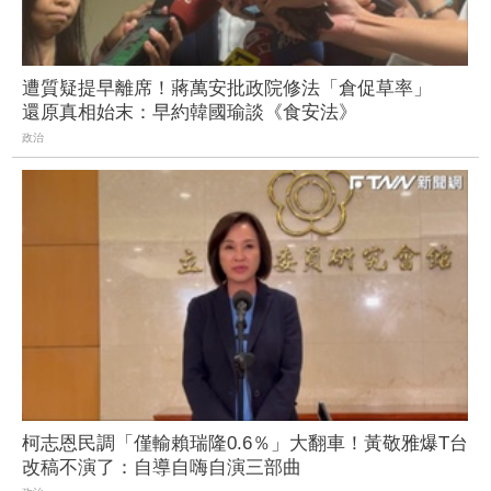
遭質疑提早離席！蔣萬安批政院修法「倉促草率」
還原真相始末：早約韓國瑜談《食安法》
政治
柯志恩民調「僅輸賴瑞隆0.6％」大翻車！黃敬雅爆T台
改稿不演了：自導自嗨自演三部曲