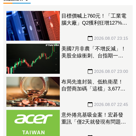
目標價喊上760元！「工業電
腦大廠」Q2獲利狂增127%
接單動能強大EPS有望衝23
元
2026.08.07 23:15
美國7月非農「不增反減」！
美股全線衝刺、台指期一度
衝破45K
2026.08.07 23:00
布局先進封裝、低軌衛星！
自營商加碼「這檔」3,677萬
元逾1.4千張 加速高值化轉
型
2026.08.07 22:45
意外捲兆基吸金案！宏碁發
重訊「僅2天就發現有問題」
辭董座退出經營：內部存在
管理缺失