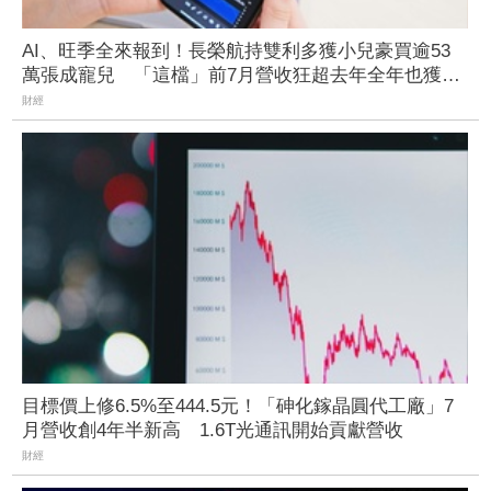
AI、旺季全來報到！長榮航持雙利多獲小兒豪買逾53
萬張成寵兒 「這檔」前7月營收狂超去年全年也獲青
睞
財經
目標價上修6.5%至444.5元！「砷化鎵晶圓代工廠」7
月營收創4年半新高 1.6T光通訊開始貢獻營收
財經