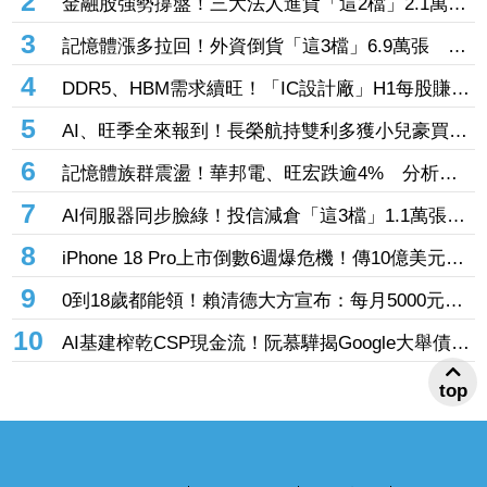
2
金融股強勢撐盤！三大法人進貨「這2檔」2.1萬
張 投8.54億元連12日進場三商壽
3
記憶體漲多拉回！外資倒貨「這3檔」6.9萬張 連
賣華邦電2天捲102億元
4
DDR5、HBM需求續旺！「IC設計廠」H1每股賺
9.13元 董座：搶晶圓產能比毛利率更重要
5
AI、旺季全來報到！長榮航持雙利多獲小兒豪買逾
53萬張成寵兒 「這檔」前7月營收狂超去年全年
6
記憶體族群震盪！華邦電、旺宏跌逾4% 分析師
也獲青睞
點名「這2檔」多頭：布局看技術面
7
AI伺服器同步臉綠！投信減倉「這3檔」1.1萬張
投信連砍緯創2刀帶走18.96億元
8
iPhone 18 Pro上市倒數6週爆危機！傳10億美元晶
片卡封裝「躺在廠房」 恐面臨庫存不足
9
0到18歲都能領！賴清德大方宣布：每月5000元成
長津貼 婚、產假全面加碼
10
AI基建榨乾CSP現金流！阮慕驊揭Google大舉債衝
擊
top