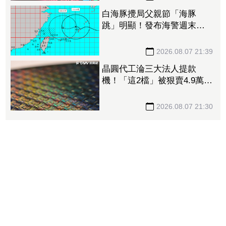
白海豚攪局父親節「海豚
跳」明顯！發布海警週末影
響最劇 專家：外圍雨帶今
晚進入陸地
2026.08.07 21:39
晶圓代工淪三大法人提款
機！「這2檔」被狠賣4.9萬
張 聯電中刀失血38.2億元跌
4.53%
2026.08.07 21:30