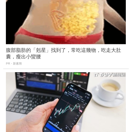
腹部脂肪的「剋星」找到了，常吃這幾物，吃走大肚
囊，瘦出小蠻腰
PR・新素簡