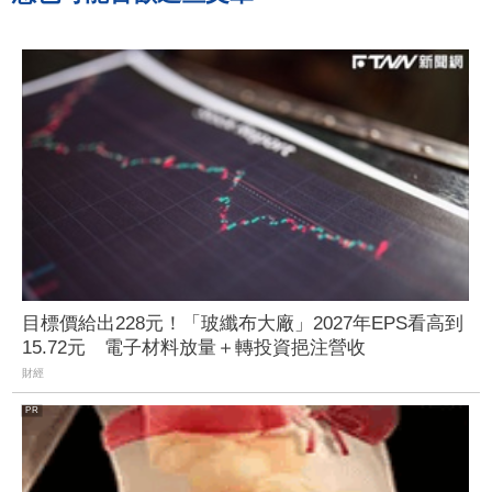
目標價給出228元！「玻纖布大廠」2027年EPS看高到
15.72元 電子材料放量＋轉投資挹注營收
財經