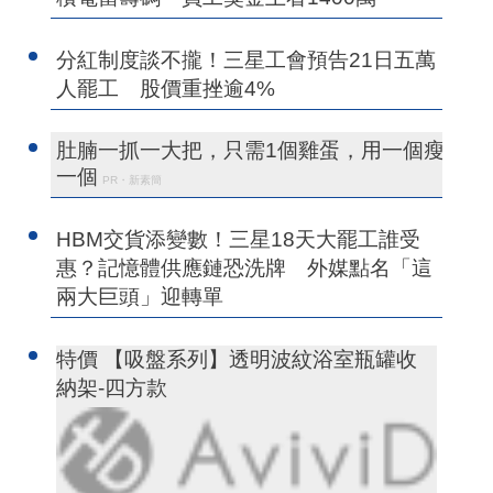
分紅制度談不攏！三星工會預告21日五萬
人罷工 股價重挫逾4%
肚腩一抓一大把，只需1個雞蛋，用一個瘦
一個
PR・新素簡
HBM交貨添變數！三星18天大罷工誰受
惠？記憶體供應鏈恐洗牌 外媒點名「這
兩大巨頭」迎轉單
特價 【吸盤系列】透明波紋浴室瓶罐收
納架-四方款