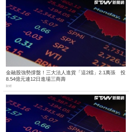
金融股強勢撐盤！三大法人進貨「這2檔」2.1萬張 投
8.54億元連12日進場三商壽
財經