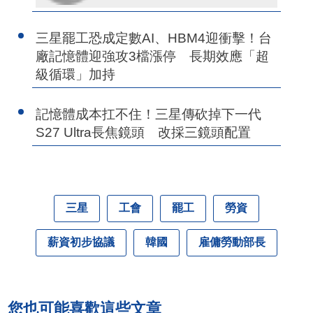
三星罷工恐成定數AI、HBM4迎衝擊！台
廠記憶體迎強攻3檔漲停 長期效應「超
級循環」加持
記憶體成本扛不住！三星傳砍掉下一代
S27 Ultra長焦鏡頭 改採三鏡頭配置
三星
工會
罷工
勞資
薪資初步協議
韓國
雇傭勞動部長
您也可能喜歡這些文章