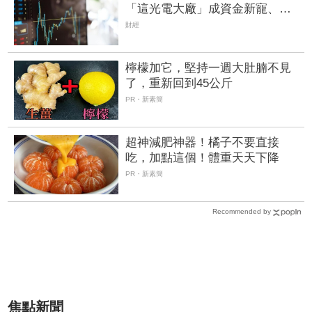
「這光電大廠」成資金新寵、
EPS衝上3.07元 營運續衝高
財經
檸檬加它，堅持一週大肚腩不見
了，重新回到45公斤
PR・新素簡
超神減肥神器！橘子不要直接
吃，加點這個！體重天天下降
PR・新素簡
Recommended by
焦點新聞