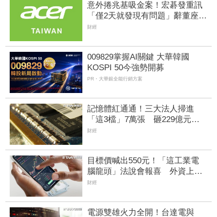
意外捲兆基吸金案！宏碁發重訊
「僅2天就發現有問題」辭董座退
出經營：內部存在管理缺失
財經
009829掌握AI關鍵 大華韓國
KOSPI 50今強勢開募
PR・大華銀全能行銷方案
記憶體紅通通！三大法人掃進
「這3檔」7萬張 砸229億元連4
日補貨南亞科
財經
目標價喊出550元！「這工業電
腦龍頭」法說會報喜 外資上調
2026年EPS預估達16.84元
財經
電源雙雄火力全開！台達電與