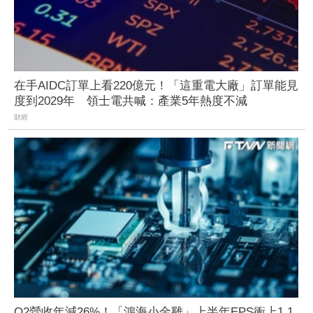
在手AIDC訂單上看220億元！「這重電大廠」訂單能見
度到2029年 領士電共喊：產業5年熱度不減
財經
Q2營收年減26%！「鴻海小金雞」上半年EPS衝上1.1