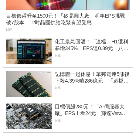
目標價躍升至1500元！「矽晶圓大廠」明年EPS挑戰
破7股本 12吋晶圓供給吃緊有望受惠
財經
化工景氣回溫！「這檔」H1獲利
暴增345%、EPS達0.89元 八大
公股調節逾千萬元
財經
記憶體一起休息！華邦電連5漲後
下殺4.39%噴286億元 「這檔」
累漲40%後也走弱炸315億元
財經
目標價飆280元！「AI伺服器大
廠」EPS上看24元 輝達Vera
Rubin、超微Helios量產營運爆發
財經