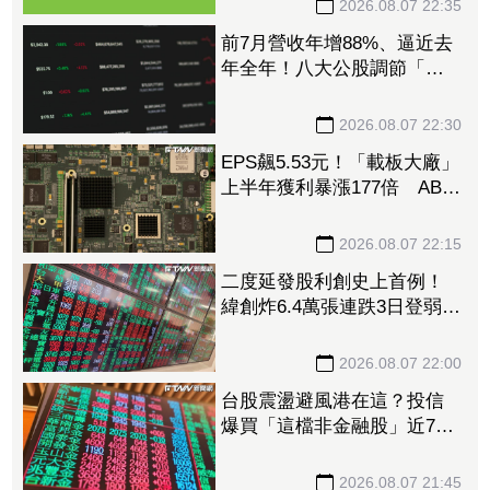
2026.08.07 22:35
前7月營收年增88%、逼近去
年全年！八大公股調節「這
檔」13.69億元逾7.4千張
2026.08.07 22:30
EPS飆5.53元！「載板大廠」
上半年獲利暴漲177倍 ABF
漲50%、BT漲70%毛利衝高
2026.08.07 22:15
二度延發股利創史上首例！
緯創炸6.4萬張連跌3日登弱勢
股王 金管會要求集保、證
交所了解
2026.08.07 22:00
台股震盪避風港在這？投信
爆買「這檔非金融股」近7千
張居冠 第一金連17買同步
上榜
2026.08.07 21:45