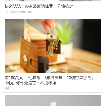
快來試試！終身醫療險保費一分鐘搞定！
PR・安達人壽 新終身醫靠
差180萬元！ 他猶豫「3樓裝潢屋、13樓空屋怎選」
網見1條件全選它：不用考慮
房產