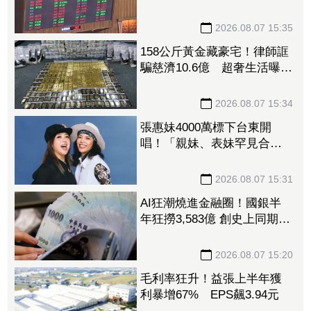
付二讀
2026.08.07 15:35
158公斤黃金藏豪宅！律師誆
騙慈濟10.6億 超奢生活曝
光：名車代步、鮑魚擺滿金
庫
2026.08.07 15:34
張惠妹4000萬標下台東開
唱！「親妹、表妹罕見合
體」 尷尬：我們有生鏽嗎
2026.08.07 15:31
AI狂潮燒進金融圈！國銀半
年狂撈3,583億 創史上同期最
強紀錄
2026.08.07 15:20
毛利率狂升！益張上半年獲
利暴增67% EPS飆3.94元