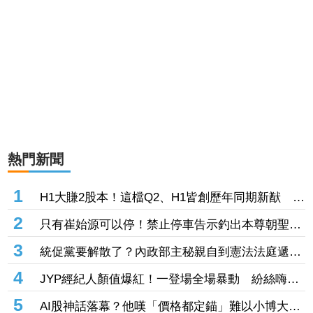
熱門新聞
1
H1大賺2股本！這檔Q2、H1皆創歷年同期新猷 股
價翻臉緊鎖漲停
2
只有崔始源可以停！禁止停車告示釣出本尊朝聖：
停車可以嗎 店員粉絲嚇傻
3
統促黨要解散了？內政部主秘親自到憲法法庭遞
狀 聲請解散統促黨創下憲政首例
4
JYP經紀人顏值爆紅！一登場全場暴動 紛絲嗨