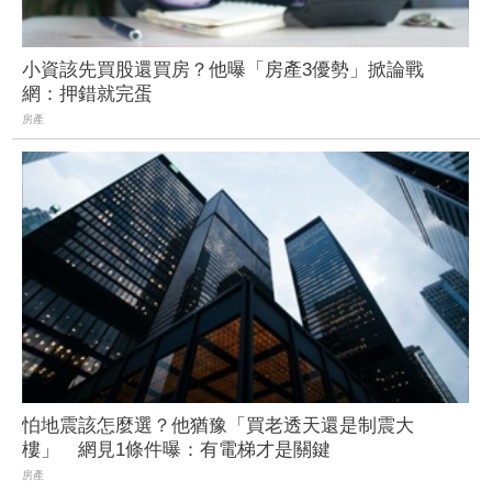
小資該先買股還買房？他曝「房產3優勢」掀論戰
網：押錯就完蛋
房產
怕地震該怎麼選？他猶豫「買老透天還是制震大
樓」 網見1條件曝：有電梯才是關鍵
房產