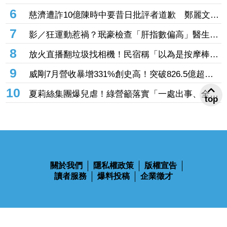
喊：拜託直接出道
5
AI股神話落幕？他嘆「價格都定錨」難以小博大
網搖頭：現在才剛開始
6
慈濟遭詐10億陳時中要昔日批評者道歉 鄭麗文怒
轟無恥至極：你們該向全民下跪
7
影／狂運動惹禍？珉豪檢查「肝指數偏高」醫生警
告：肌肉會破裂！
8
放火直播翻垃圾找相機！民宿稱「以為是按摩棒」
誤丟 離譜理由掀網質疑
9
威剛7月營收暴增331%創史高！突破826.5億超越
top
去年全年 DRAM漲價潮助攻Q3再登峰
10
夏莉絲集團爆兒虐！綠營籲落實「一處出事、全面
清查」 轟蔣萬安消極處理應公開道歉
關於我們
隱私權政策
版權宣告
讀者服務
爆料投稿
企業徵才