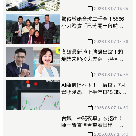
2026.08.07 15:05
驚傳離婚台玻二千金！5566
小刀證實「已分開一段時
間」 14年豪門婚告終
2026.08.07 14:56
高雄最新地下賭盤出爐！賴
瑞隆未能拉大差距 押柯志
恩人數增、翻盤仍有變數
2026.08.07 14:55
AI商機停不下！「這檔」7月
營收創高、上半年EPS 38.24
元 獲大摩喊買、12000元目
標價
2026.08.07 14:50
台鐵「神秘夜車」被挖出！
睡一覺直達台東看日出 每
週僅1班錯過等下週