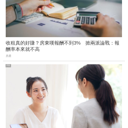
收租真的好賺？房東嘆報酬不到3% 掀兩派論戰：報
酬率本來就不高
房產