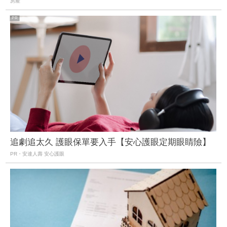
房產
追劇追太久 護眼保單要入手【安心護眼定期眼睛險】
PR・安達人壽 安心護眼