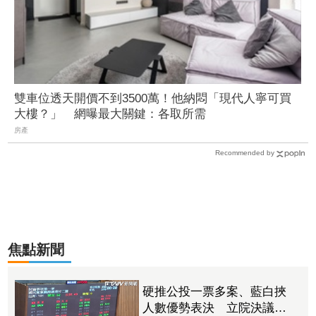
雙車位透天開價不到3500萬！他納悶「現代人寧可買
大樓？」 網曝最大關鍵：各取所需
房產
Recommended by
焦點新聞
硬推公投一票多案、藍白挾
人數優勢表決 立院決議逕