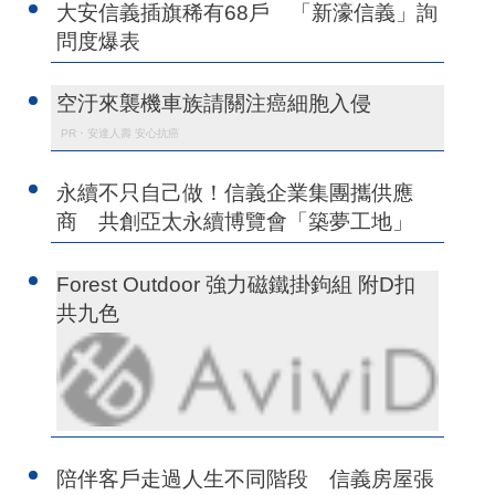
大安信義插旗稀有68戶 「新濠信義」詢
問度爆表
空汙來襲機車族請關注癌細胞入侵
PR・安達人壽 安心抗癌
永續不只自己做！信義企業集團攜供應
商 共創亞太永續博覽會「築夢工地」
Forest Outdoor 強力磁鐵掛鉤組 附D扣
共九色
陪伴客戶走過人生不同階段 信義房屋張