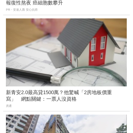
報復性熬夜 癌細胞數攀升
PR・安達人壽 安心抗癌
新青安2.0最高貸1500萬？他驚喊「2房地板價重
寫」 網點關鍵：一票人沒資格
房產