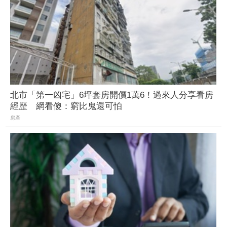
北市「第一凶宅」6坪套房開價1萬6！過來人分享看房
經歷 網看傻：窮比鬼還可怕
房產