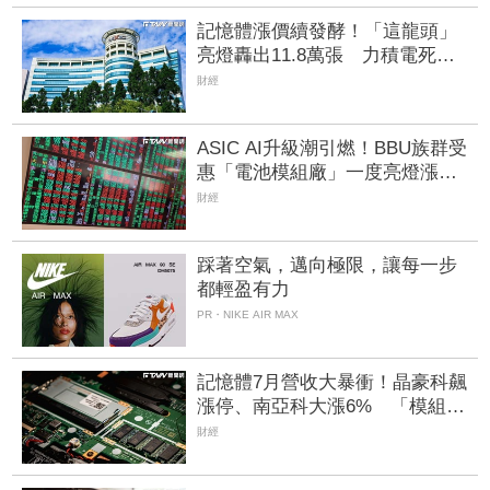
記憶體漲價續發酵！「這龍頭」
亮燈轟出11.8萬張 力積電死守
均線噴36.8萬張
財經
ASIC AI升級潮引燃！BBU族群受
惠「電池模組廠」一度亮燈漲
停 順達、加百裕噴半根
財經
踩著空氣，邁向極限，讓每一步
都輕盈有力
PR・NIKE AIR MAX
記憶體7月營收大暴衝！晶豪科飆
漲停、南亞科大漲6% 「模組大
廠」Q2 EPS攀升202倍也起飛
財經