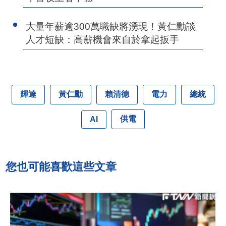
大量年薪逾300萬職缺將湧現！黃仁勳談
人才短缺：高薪機會來自於拿起扳手
輝達
黃仁勳
賴清德
電力
總統
供電
AI
您也可能喜歡這些文章