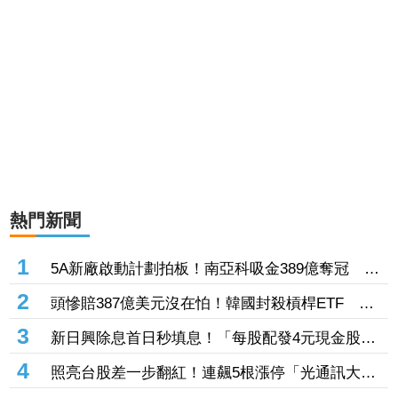
熱門新聞
1
5A新廠啟動計劃拍板！南亞科吸金389億奪冠
「晶圓代工大廠」未來展望看俏、挑戰連5紅
2
頭慘賠387億美元沒在怕！韓國封殺槓桿ETF 散
戶殺紅眼「越洋狂買SOXL」股民看傻：要去教訓
3
新日興除息首日秒填息！「每股配發4元現金股
華爾街了嗎
利」盤中漲逾3%
4
照亮台股差一步翻紅！連飆5根漲停「光通訊大