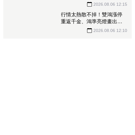
2026.08.06 12:15
行情太熱散不掉！雙鴻漲停
重返千金、鴻準亮燈畫出大
紅K 概念股「再2檔鎖死」
族群全面啟動
2026.08.06 12:10