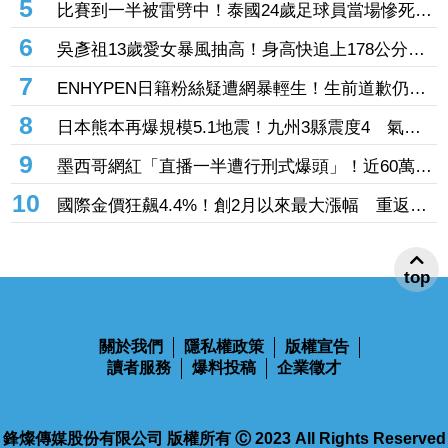
廠」超預期5億營收締新猷 光電股4檔登頂
5
比賽到一半被雷劈中！泰國24歲足球員當場慘死
球迷湧社群平台哀悼
6
吳彥祖13歲愛女暴風抽高！身高快追上178公分名
模媽 網驚撞臉韓團成員
7
ENHYPEN日籍粉絲疑遭網暴輕生！生前道歉仍止
不住攻擊 好友悲痛證實死訊
8
日本熊本再爆規模5.1地震！九州3縣震度4 氣象
廳：無海嘯疑慮
9
墨西哥網紅「直播一半遭行刑式爆頭」！近60萬粉
絲目睹 2槍手騎車逃逸
10
國際金價狂飆4.4%！創2月以來最大漲幅 重返
4250美元關卡
top
關於我們
隱私權政策
版權宣告
讀者服務
爆料投稿
企業徵才