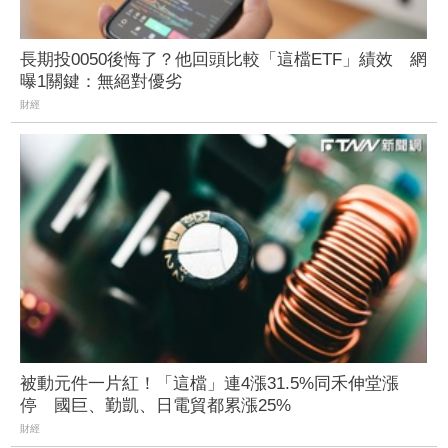
長期投0050後悔了？他回頭比較「這檔ETF」績效 網
曝1關鍵：無絕對優劣
財經
被動元件一片紅！「這檔」連4漲31.5%同禾伸堂漲
停 國巨、勤凱、日電貿都累漲25%
財經