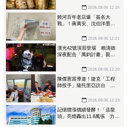
2026.08.06 12:25
饒河百年老店爆「簽名大
戰」！蔣萬安、沈伯洋墨跡
全被抹去 店家無奈滅火
2026.08.06 12:21
漢光42號演習登場 賴清德
深夜配合「萬鈞計畫」親搭
雲豹甲車進駐政軍中心
2026.08.06 12:20
陳傑憲當導遊！捷克「工程
師投手」薩托里亞訪台 曬
旅遊照喊：謝謝台南
2026.08.06 12:19
記憶體漲價續發酵！「這龍
頭」亮燈轟出11.8萬張 力積
電死守均線噴36.8萬張