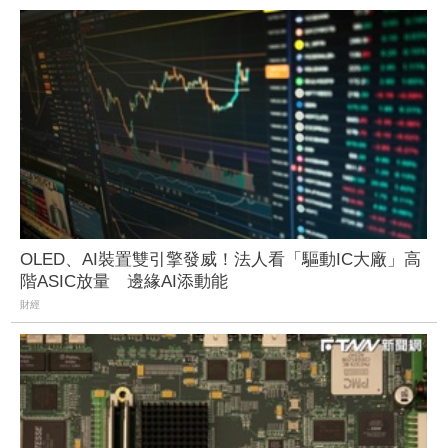
OLED、AI裝置雙引擎發威！法人看「驅動IC大廠」高
階ASIC放量 邊緣AI添動能
財經