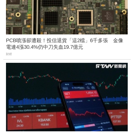
PCB噴漲卻遭殺！投信退貨「這2檔」6千多張 金像
電連4漲30.4%仍中刀失血19.7億元
財經