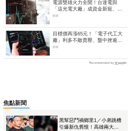
電源雙雄火力全開！台達電與
「這光電大廠」成資金新寵、
EPS衝上3.07元 營運續衝高
財經
目標價再漲65元！「電子代工大
廠」利多不敵賣壓、盤中挫逾
1% 鴻準攻漲停逾1.3萬張買單
財經
等入場
Recommended by
焦點新聞
黑幫惡鬥禍鄉里1／小弟跳槽
引爆新仇舊恨！高雄兩大角