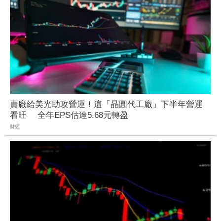
賣廠給美光助攻營運！這「晶圓代工廠」下半年營運
看旺 全年EPS估達5.68元轉盈
財經