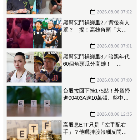
頭開戰 警方全城戒備
2026.08.06 07:02
黑幫惡鬥禍鄉里2／背後有人
罩？ 揭！高雄角頭「大漢
達達」開趴招攬新血內幕
2026.08.06 07:01
黑幫惡鬥禍鄉里3／暗黑年代
60個角頭瓜分高雄！
「他」惹怒黑白兩道！刑事
局長南下逮人
2026.08.06 07:00
台股拉回下挫175點！外資掃
進00403A逾10萬張、盤中強
彈近1% 股民逢低進場「這
檔」19萬張
2026.08.06 12:35
高股息ETF只是「左手配右
手」？他曬持股報酬反問
掀網論戰：這個見仁見智