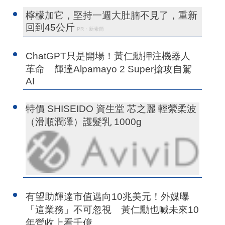
檸檬加它，堅持一週大肚腩不見了，重新
回到45公斤
PR・新素簡
ChatGPT只是開場！黃仁勳押注機器人
革命 輝達Alpamayo 2 Super搶攻自駕
AI
特價 SHISEIDO 資生堂 芯之麗 輕縈柔波
（滑順潤澤）護髮乳 1000g
有望助輝達市值邁向10兆美元！外媒曝
「這業務」不可忽視 黃仁勳也喊未來10
年營收上看千億