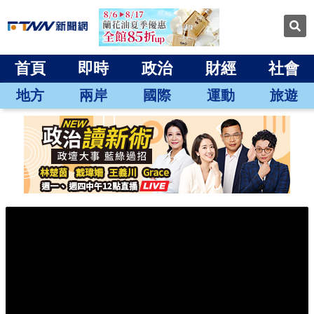
首頁
即時
政治
財經
社會
地方
兩岸
國際
運動
旅遊