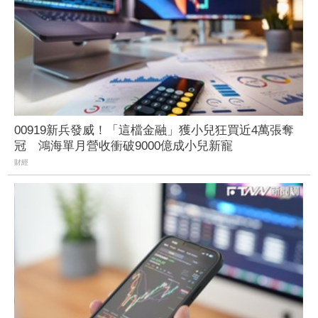
00919新兵發威！「這檔金融」獲小兒狂買近4萬張奪
冠 鴻海單月營收衝破9000億成小兒新寵
財經