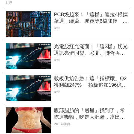
財經
PCB燒起來！「這檔」連拉4根攜
華通、臻鼎、聯茂等6檔漲停 景
碩大漲近8%、欣興勁揚4%
財經
光電股紅光滿面！「這3檔」切光
通訊亮燈同樂、彩晶、聯合再生
也漲停 大立光攻頂不夠再漲
財經
220元
載板供給告急！這「指標廠」Q2
獲利飆247% 拍板追加196億元
擴產搶單
財經
腹部脂肪的「剋星」找到了，常
吃這幾物，吃走大肚囊，瘦出小
蠻腰
PR・新素簡