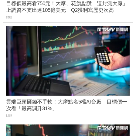
目標價最高看750元！大摩、花旗點讚「這封測大廠」
上調資本支出達105億美元 Q2獲利寫歷史次高
財經
雲端巨頭砸錢不手軟！大摩點名5檔AI台廠 目標價一
次看「最高調升31%」
財經