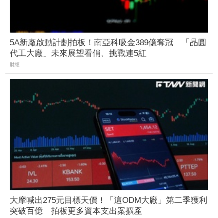
5A新廠啟動計劃拍板！南亞科吸金389億奪冠 「晶圓
代工大廠」未來展望看俏、挑戰連5紅
財經
大摩喊出275元目標天價！「這ODM大廠」第二季獲利
突破百億 拍板更多資本支出案擴產