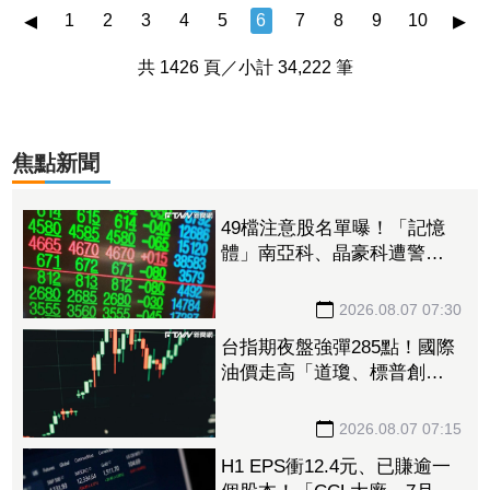
◂
▸
有38度極端高溫出現...
1
2
3
4
5
6
7
8
9
10
共 1426 頁／小計 34,222 筆
焦點新聞
49檔注意股名單曝！「記憶
體」南亞科、晶豪科遭警
告 「載板雙雄」2度被盯、
川湖晉升萬元千金飆太兇
2026.08.07 07:30
台指期夜盤強彈285點！國際
油價走高「道瓊、標普創新
高後收黑」 台積電ADR小
漲逾1%
2026.08.07 07:15
H1 EPS衝12.4元、已賺逾一