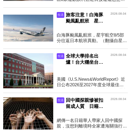
單。民眾疑似冒用他人姓名、電話及
地址，分別向得正及迷客夏訂購共
2026.08.04
旅客注意！白海豚
生活
164杯手搖飲，業者依約...
颱風亂航班 星宇
航空8/5部分往返
日本航班異動
白海豚颱風亂航班，星宇航空8/5部
分往返日本航班異動。（翻攝自星宇
航空官網）圖文／鏡週刊受到颱風白
海豚影響，星宇航空今（4）日指
2026.08.04
全球大學排名出
生活
出，明天台中往返沖繩、...
爐！台大穩坐台灣
第一 這所私校電
腦科學竄第2
美國《U.S.News&WorldReport》近
日公布2026至2027年度全球最佳大
學排名，在電腦科學領域中，亞洲大
學為全台排名第二，超車多所台灣頂
2026.08.04
回中國探親慘被扣
生活
大。（翻攝GoogleMap...
留成人質 日籍華
商驚傳遭囚逼恢復
國籍！帳戶全凍結
網傳一名日籍華人帶家人回中國探
親，沒想到離境時全家遭海關強行帶