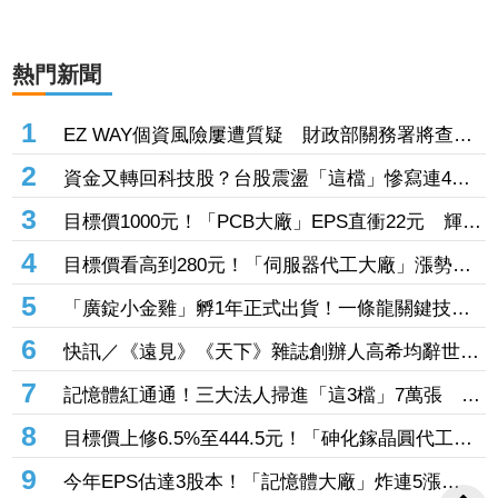
熱門新聞
1
EZ WAY個資風險屢遭質疑 財政部關務署將查核
關貿公司、檢討是否統一收費正式委任
2
資金又轉回科技股？台股震盪「這檔」慘寫連4黑
登弱勢股王 國票金、潤泰新也淪大盤刀下魂
3
目標價1000元！「PCB大廠」EPS直衝22元 輝達
3年大單＋Vera CPU市占率破5成後市看旺
4
目標價看高到280元！「伺服器代工大廠」漲勢熄
火陷連2跌 三大法人今出清1.1萬張、抽回21億元
5
「廣錠小金雞」孵1年正式出貨！一條龍關鍵技術
通過驗證 拿下美系網通、雲端大廠訂單
6
快訊／《遠見》《天下》雜誌創辦人高希均辭世
享耆壽90歲
7
記憶體紅通通！三大法人掃進「這3檔」7萬張 砸
229億元連4日補貨南亞科
8
目標價上修6.5%至444.5元！「砷化鎵晶圓代工
廠」7月營收創4年半新高 1.6T光通訊開始貢獻營
9
今年EPS估達3股本！「記憶體大廠」炸連5漲
收