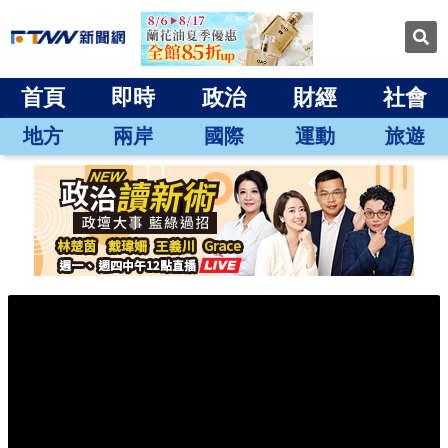
首頁
即時
政治
財經
社會
地方
兩岸
國際
運動
旅遊