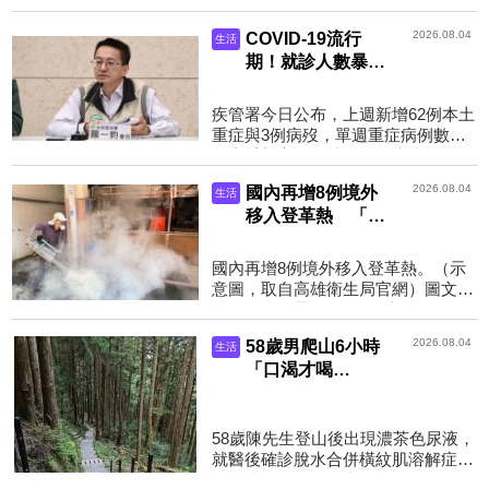
到小黑屋脅迫放棄日本國籍、恢復中
國國籍。（示意圖，pixabay）圖文
2026.08.04
COVID-19流行
生活
／鏡週刊中國官方預計在...
期！就診人數暴增
75% 上週增62例
重症創新高、3病
疾管署今日公布，上週新增62例本土
歿
重症與3例病歿，單週重症病例數再
創本季新高，且就醫人數也較前一週
上升74.8%。（資料照，疾管署提
2026.08.04
國內再增8例境外
生活
供）圖文／鏡週刊慎防COV...
移入登革熱 「3
人柬埔寨群聚感
染」返國出現症狀
國內再增8例境外移入登革熱。（示
確診
意圖，取自高雄衛生局官網）圖文／
鏡週刊疾管署今（4）日表示，國際
間登革熱等蚊媒傳染病疫情持續，國
2026.08.04
58歲男爬山6小時
生活
內上週新增8例登革熱境...
「口渴才喝
水」！ 隔天尿出
濃茶色急性腎衰竭
58歲陳先生登山後出現濃茶色尿液，
就醫後確診脫水合併橫紋肌溶解症引
發急性腎損傷。（翻攝自pexels）圖