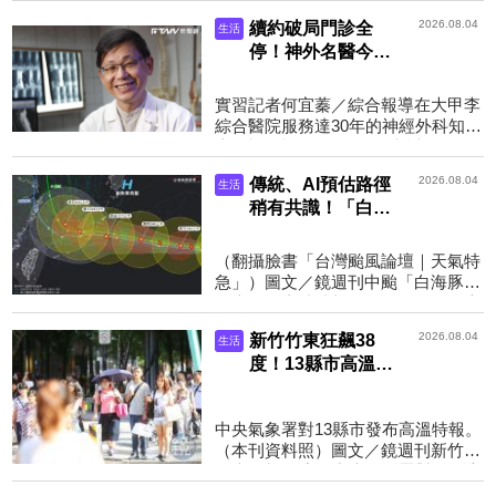
文／鏡週刊最近天氣炎熱，民眾出遊
2026.08.04
續約破局門診全
生活
登山務必注意補充水...
停！神外名醫今再
發聲：盼院方自覺
反省「願我是最後
實習記者何宜蓁／綜合報導在大甲李
一個」
綜合醫院服務達30年的神經外科知醫
李偉裕，於昨（3）日發文透露，因
跟院方在續約條件上無法達成共識，
2026.08.04
傳統、AI預估路徑
生活
醫院已取消其全部的門...
稍有共識！「白海
豚」最新動向曝
氣象粉專：這天攸
（翻攝臉書「台灣颱風論壇｜天氣特
關影響台灣程度
急」）圖文／鏡週刊中颱「白海豚」
在太平洋上持續朝西前進，氣象粉專
「台灣颱風論壇｜天氣特急」指出，
2026.08.04
新竹竹東狂飆38
生活
傳統、AI預估路徑稍...
度！13縣市高溫警
示 新北、竹縣慎
防極端高溫
中央氣象署對13縣市發布高溫特報。
（本刊資料照）圖文／鏡週刊新竹縣
竹東鎮飆38度！中央氣象署對13縣市
發布高溫特報，其中新北市、新竹縣