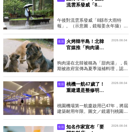
流雲系發威「8縣
市大雨特報」 4
地區防大雷雨來襲
午後對流雲系發威「8縣市大雨特
報」。（示意圖，鏡報姜永年攝）圖
文／鏡週刊氣象署指出，午後對流雲
系發展旺盛，易有短延時強降雨，今
2026.08.04
火烤韓半島！北韓
生活
（4）日南投、雲林至高...
官媒推「狗肉湯」
避暑 平民根本吃
不起
狗肉湯在北韓被稱為「甜肉湯」，長
期被政府宣傳為夏季滋補料理，認為
具有補充體力、抵抗炎熱的功效。
（pexels提供）圖文／鏡週刊北韓近
2026.08.04
桃機一航47歲了！
生活
期再度掀起「狗肉湯」...
重建還是整修明年
揭曉 機場費9月
起多250元
桃園機場第一航廈啟用已47年，將屆
建築耐用年限。圖文／鏡週刊桃園國
際機場第一航廈啟用至今已47年，距
離建築耐用年限50年越來越近，未來
2026.08.04
知名作家宣布「要
生活
究竟要重建還是重新...