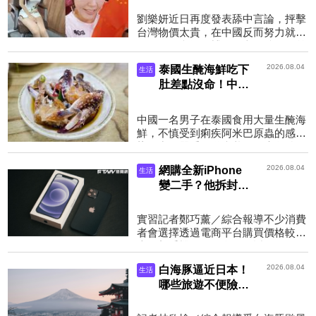
網友爆氣開轟
劉樂妍近日再度發表舔中言論，抨擊
台灣物價太貴，在中國反而努力就有
飯吃。（翻攝微博）圖文／鏡週刊前
女團Fantasy4成員劉樂妍轉往中國發
2026.08.04
泰國生醃海鮮吃下
生活
展後，靠著狂舔共賺...
肚差點沒命！中國
男腸道潰瘍敗血性
休克 躺病床30天
中國一名男子在泰國食用大量生醃海
搶救
鮮，不慎受到痢疾阿米巴原蟲的感
染，出現嚴重腸道症狀，臥床救治1
個月才脫離生命危險。（示意圖，取
2026.08.04
網購全新iPhone
生活
自Pexels）圖文／鏡週刊...
變二手？他拆封驚
見電池顯示「循環
使用44次」 內行
實習記者鄭巧薰／綜合報導不少消費
曝真相：大多是騙
者會選擇透過電商平台購買價格較優
人
惠的新手機，但一名網友近日在
Threads發文表示，自己下單iPhone
2026.08.04
白海豚逼近日本！
生活
全新庫存機後，沒想到開機...
哪些旅遊不便險暫
停受理？ 7家產
險一次看