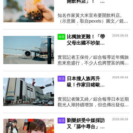
開飲料店」！ 親
曝「非自創品牌」
原因：我要去當手
知名作家黃大米宣布要開飲料店。
搖飲店員了
（示意圖，取自pexels）圖文／鏡週
刊知名作家黃大米今（4）日表示，
自己真的要開飲料店，這2天小幫手
2026.08.04
比獨旅更難！「帶
旅遊
跟家人都去飲料店實習學...
父母出國不吵架」
才是真成就 一票
網友點頭：情緒穩
實習記者王保伶／綜合報導近年獨旅
定的證明
愈來愈盛行，不少人也將豐富的獨旅
經驗視為值得分享的成就。不過，一
名網友卻認為，獨旅「一點都不厲
2026.08.04
日本撞人族再升
生活
害」，真正值得寫進履...
級！作家目睹歐吉
桑路邊「狠踹遊客
行李箱」 網掀兩
實習記者陳又綺／綜合報導日本近期
派看法
觀光人潮持續增加，但也傳出疑似針
對外國旅客的衝突事件。旅日作家張
維中近日在臉書分享，自己在東京新
2026.08.04
劉樂妍受中媒採訪
生活
宿街頭目睹一名日本...
又「舔中辱台」
奇葩言論惹怒台灣