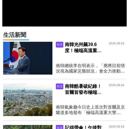
生活新聞
2026.08.04
南韓光州飆39.6
生活
度！極端高溫重大
警報擴至27處 李
在明：已是國家災
南韓總統李在明表示，「應將目前情
難
況視為國家災難狀況」會全力推動必
要措施以因應極端氣候日常化。（翻
攝自臉書@李在明）圖文／鏡週刊南
2026.08.04
南韓酷暑破紀錄！
生活
韓持續經歷極端高溫，...
首爾首發布極端高
溫重大警報 移工
嘆「比柬埔寨更
南韓氣象廳今日史上首次對首爾及京
熱」
畿道多地發布「極端高溫重大警
報」；示意圖。（Pixabay／
ImagebyAlinaKuptsova）圖文／鏡週
2026.08.04
記得帶傘！午後對
生活
刊熱浪席捲南韓，各地彷彿被烈日...