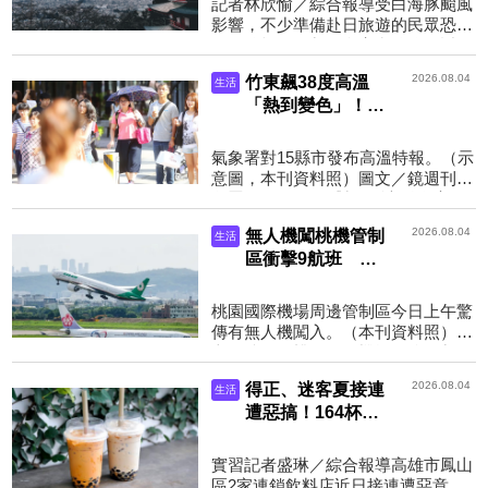
記者林欣愉／綜合報導受白海豚颱風
影響，不少準備赴日旅遊的民眾恐面
臨保險投保限制。多家產險公司近日
陸續宣布，將暫停受理部分前往日本
2026.08.04
竹東飆38度高溫
生活
的海外旅遊不便險或...
「熱到變色」！
鄭明典曬一圖驚呼
「不太一樣」網
氣象署對15縣市發布高溫特報。（示
喊：根本燜燒鍋
意圖，本刊資料照）圖文／鏡週刊氣
象署今（4）日針對15縣市發布高溫
資訊，其中竹東（新竹縣）飆38度高
2026.08.04
無人機闖桃機管制
生活
溫，前氣象局（署）鄭...
區衝擊9航班 影
響飛安最重可罰
150萬元
桃園國際機場周邊管制區今日上午驚
傳有無人機闖入。（本刊資料照）圖
文／鏡週刊桃園國際機場周邊管制區
今日上午驚傳有無人機闖入。桃園機
2026.08.04
得正、迷客夏接連
生活
場公司說明，偵測到...
遭惡搞！164杯飲
料送到民宅無人
收 業者損失7640
實習記者盛琳／綜合報導高雄市鳳山
元
區2家連鎖飲料店近日接連遭惡意下