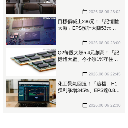
大財 打造高效通道營收創
新高
2026.08.06 23:02
目標價喊上236元！「記憶體
大廠」EPS預計大賺53元
DRAM漲50%、Flash漲30%
獲利大增
2026.08.06 23:00
Q2每股大賺5.4元創高！「記
憶體大廠」今小漲1%守住連
5紅 自營商卻脫手449張、
抱回7549萬元
2026.08.06 22:45
化工景氣回溫！「這檔」H1
獲利暴增345%、EPS達0.89
元 八大公股調節逾千萬元
2026.08.06 22:30