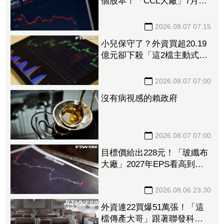
個股本！「CCL大廠」7月營
收續創高 擴產搶攻AI伺服
器商機
2026.08.07 07:15
小兒保守了？外資買超20.19
億元卻下殺「這2檔主動式大
咖」 00919、00878熱門高
股息也被砍
2026.08.07 07:00
沒有病視感的賴政府
2026.08.07 07:00
目標價給出228元！「玻纖布
大廠」2027年EPS看高到
15.72元 電子材料放量＋轉
投資挹注營收
2026.08.06 23:30
外資連22買爆51萬張！「這
檔傳產大哥」跟著聯發科發