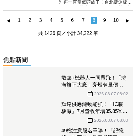
一次離財運這麼近
別再一直當低頭族了！台北捷運板南
卻不敢伸手！
線3日一早驚喜現身超吸睛的「招財
錢母車廂」，不少通勤族一進車廂，
◂
▸
意外發現扶手吊環上居...
1
2
3
4
5
6
7
8
9
10
共 1426 頁／小計 34,222 筆
焦點新聞
散熱+機器人一同帶飛！「鴻
海旗下大廠」亮燈奪量價雙
增王 「低軌衛星巨頭」與
晶圓三哥齊入榜
2026.08.07 08:02
輝達供應鏈動能強！「IC載
板廠」7月營收年增35.85%、
二度擴產 連5日狂飆48%登
2026.08.07 08:00
強勢股王