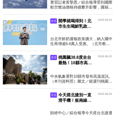
長程都變貴
實習記者黃摯恩／綜合報導受到國際
航空燃油價格持續攀升影響，國籍航
空公司國際航線客運燃油附加費將再
度調漲。民航局今（3）日宣布，自
2026.08.03
開學就喝得到！北
生活
本月9日起，國際線短...
市生生喝鮮乳政策
擴大 「納入國中
生」領取方法一次
台北市鮮奶週報政策擴大，納入國中
看
生再增逾6.6萬人受惠。（北市教育
局提供）圖文／鏡週刊台北市宣布
「生生喝鮮奶」政策進入3.0階段，
2026.08.03
桃園飆38.8度全台
生活
自8月31日開始，補助對象...
最熱！10縣市高溫
警示 台北桃園防
極端高溫
中央氣象署對10縣市發布高溫資訊。
（本刊資料照）圖文／鏡週刊桃園飆
38.8度、台北士林38度！中央氣象署
對10縣市發布高溫資訊，台北市、桃
2026.08.03
今天搭北捷別一直
生活
園市為橙色燈號，有3...
滑手機！板南線驚
現「招財錢母車
廂」 網狂留言：第
財經中心／綜合報導今天搭台北捷運