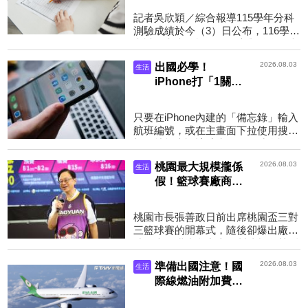
電子穿戴式裝置最
記者吳欣穎／綜合報導115學年分科
重取消資格
測驗成績於今（3）日公布，116學年
考試簡章也將於明日公告與發售，大
考中心指出，116學年度高中英聽將
2026.08.03
出國必學！
生活
舉辦2次考試，考試日期...
iPhone打「1關鍵
字」秒查航班 萬
人讚爆：超實用
只要在iPhone內建的「備忘錄」輸入
航班編號，或在主畫面下拉使用搜尋
框，就能查詢該航班各項即時資訊。
（示意圖，Pexels）圖文／鏡週刊出
2026.08.03
桃園最大規模攏係
生活
國旅遊時常需要下載...
假！籃球賽廠商認
灌水 議員再爆黑
歷史：到底怎麼得
桃園市長張善政日前出席桃園盃三對
標？
三籃球賽的開幕式，隨後卻爆出廠商
涉嫌大量灌水參賽隊伍製造報名熱烈
的假象。（桃園市政府）圖文／鏡週
2026.08.03
準備出國注意！國
生活
刊桃園市政府主辦的...
際線燃油附加費9
日起調漲 短程、