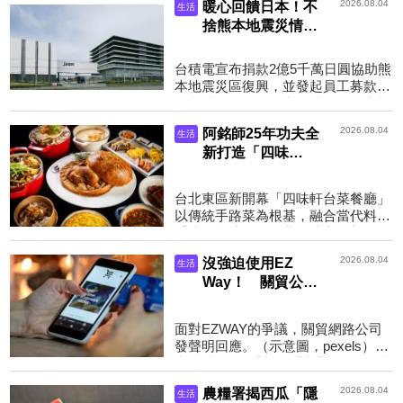
2026.08.04
暖心回饋日本！不
生活
入下半場，今年夏天，六福...
捨熊本地震災情
台積電「捐2.5億
日圓」賑災還發起
台積電宣布捐款2億5千萬日圓協助熊
員工募款
本地震災區復興，並發起員工募款。
（台積電提供）圖文／鏡週刊日本熊
本縣於近日發生「令和8年熊本地
2026.08.04
阿銘師25年功夫全
生活
震」造成災情，對此，全...
新打造「四味
軒」！台北東區也
吃得到龍蝦三明
台北東區新開幕「四味軒台菜餐廳」
治、紅蟳米糕辦桌
以傳統手路菜為根基，融合當代料理
菜
手法，打造兼具經典滋味與創新巧思
的新派台菜。（四味軒提供）圖文／
2026.08.04
沒強迫使用EZ
生活
鏡週刊想吃辦桌手路...
Way！ 關貿公司
發聲明「三大澄
清」：沒有向民眾
面對EZWAY的爭議，關貿網路公司
收費
發聲明回應。（示意圖，pexels）圖
文／鏡週刊針對民眾對「EZWay易利
委」App的個資與資安疑慮，負責營
2026.08.04
農糧署揭西瓜「隱
生活
運的關貿網路公司特別做出...