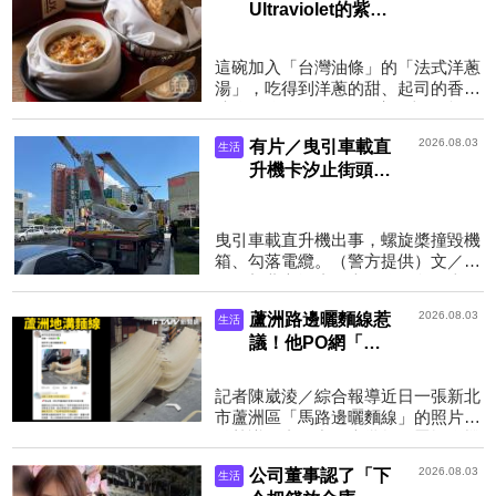
Ultraviolet的紫色
幻境，到安和路的
街角餐酒館
這碗加入「台灣油條」的「法式洋蔥
POLUX！一碗洋
湯」，吃得到洋蔥的甜、起司的香與
蔥湯、一顆媽媽
油條的脆。（500元／碗）文／鏡週
蛋，Paul Pairet把
刊台北安和路的綠蔭道上，8月初悄
2026.08.03
有片／曳引車載直
「真正的法國」搬
生活
然出現一間門口罩著紅...
升機卡汐止街頭！
來台北了
螺旋槳撞毀機箱、
勾落電纜 大同路
曳引車載直升機出事，螺旋槳撞毀機
口號誌全亂
箱、勾落電纜。（警方提供）文／鏡
週刊新北市汐止區大同路一段、南陽
街口今（3）日發生交通障礙事故，
2026.08.03
蘆洲路邊曬麵線惹
生活
一輛營業貨運曳引車載...
議！他PO網「孫
女以為商機嗨行
銷」反被停業
記者陳崴淩／綜合報導近日一張新北
Cheap：慘遭大義
市蘆洲區「馬路邊曬麵線」的照片引
滅親
發熱議。畫面中，大批麵線置於汽機
車行經的路旁水溝蓋正上方，且不少
2026.08.03
公司董事認了「下
生活
麵條幾近垂地，讓不...