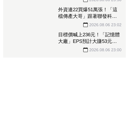
15.72元 電子材料放量＋轉
2026.08.06 23:30
投資挹注營收
外資連22買爆51萬張！「這
檔傳產大哥」跟著聯發科發
大財 打造高效通道營收創
2026.08.06 23:02
新高
目標價喊上236元！「記憶體
大廠」EPS預計大賺53元
DRAM漲50%、Flash漲30%
2026.08.06 23:00
獲利大增