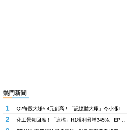
熱門新聞
1
Q2每股大賺5.4元創高！「記憶體大廠」今小漲1%
守住連5紅 自營商卻脫手449張、抱回7549萬元
2
化工景氣回溫！「這檔」H1獲利暴增345%、EPS