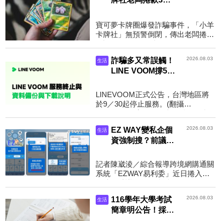
倒閉 機場跑路畫
面曝光「還以為出
寶可夢卡牌圈爆發詐騙事件，「小羊
國進貨」
卡牌社」無預警倒閉，傳出老闆捲款
3億跑路了。（示意圖，Unsplash）
圖文／鏡週刊台灣爆發近年最大宗卡
2026.08.03
詐騙多又常誤觸！
生活
牌詐騙事件，在台北有...
LINE VOOM撐5年
宣布退場 9月底
停止台灣服務
LINEVOOM正式公告，台灣地區將
於9／30起停止服務。(翻攝
LINEVOOM官網）圖文／鏡週刊繼
日泰市場退場後，LINE旗下短影音平
2026.08.03
EZ WAY變私企個
生活
台LINEVOOM正式公告，台灣將於9
資強制搜？前議員
／30起...
曝「是官股民營、
非唯一管道可繞
記者陳崴淩／綜合報導跨境網購通關
過」：只是它最方
系統「EZWAY易利委」近日捲入個
便
資洩漏爭議，網紅陳沂發現EZWAY
為私人公司，但民眾購買國外商品常
2026.08.03
116學年大學考試
生活
需投過該系統實名申報，PO...
簡章明公告！採取
更嚴防弊措施 攜