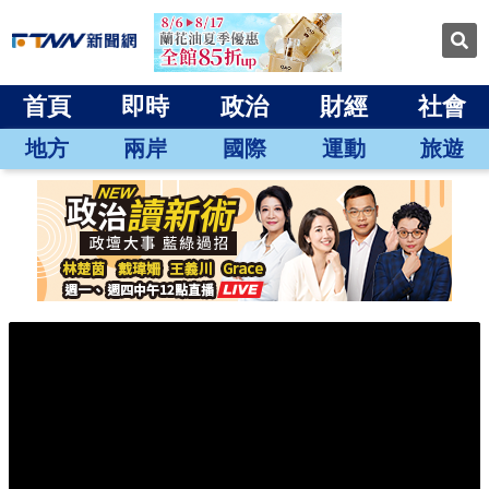
首頁
即時
政治
財經
社會
地方
兩岸
國際
運動
旅遊