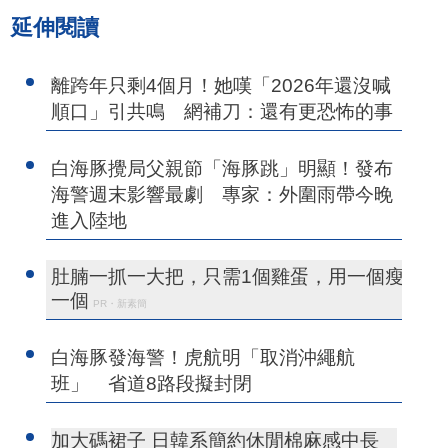
延伸閱讀
離跨年只剩4個月！她嘆「2026年還沒喊
順口」引共鳴 網補刀：還有更恐怖的事
白海豚攪局父親節「海豚跳」明顯！發布
海警週末影響最劇 專家：外圍雨帶今晚
進入陸地
肚腩一抓一大把，只需1個雞蛋，用一個瘦
一個
PR・新素簡
白海豚發海警！虎航明「取消沖繩航
班」 省道8路段擬封閉
加大碼裙子 日韓系簡約休閒棉麻感中長