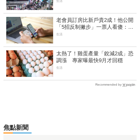
友傻眼：變史萊姆
生活
老會員訂房比新戶貴2成！他公開
「5招反制撇步」一票人看傻：忠
誠度高就不給優惠了
生活
太熱了！雞蛋產量「銳減2成」恐
調漲 專家曝最快9月才回穩
生活
Recommended by
焦點新聞