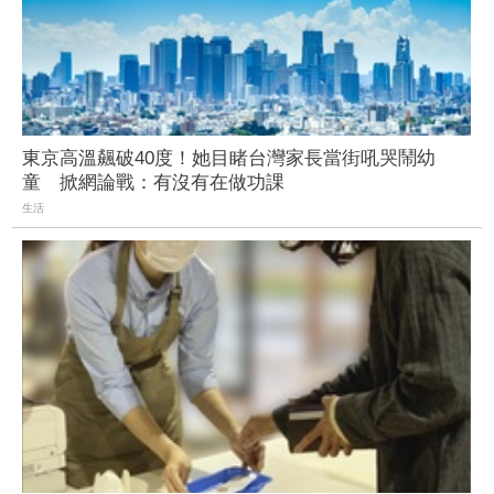
東京高溫飆破40度！她目睹台灣家長當街吼哭鬧幼
童 掀網論戰：有沒有在做功課
生活