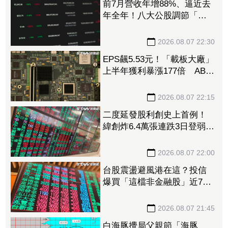
前7月營收年增88%、逼近去
年全年！八大公股調節「這
檔」13.69億元逾7.4千張
2026.08.07 22:30
EPS飆5.53元！「載板大廠」
上半年獲利暴漲177倍 ABF
漲50%、BT漲70%毛利衝高
2026.08.07 22:15
二度延發股利創史上首例！
緯創炸6.4萬張連跌3日登弱勢
股王 金管會要求集保、證
交所了解
2026.08.07 22:00
台股震盪避風港在這？投信
爆買「這檔非金融股」近7千
張居冠 第一金連17買同步
上榜
2026.08.07 21:45
白海豚攪局父親節「海豚