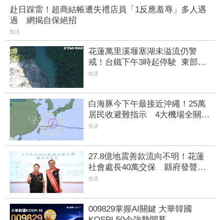
赴日踩雷！超商結帳遭失禮店員「1反應羞辱」多人遇
過 網揭自保絕招
生活
花蓮萬里溪堰塞湖未溢流仍警
戒！台鐵下午3時起停駛 東部幹
線中斷
生活
白海豚今下午最接近沖繩！25萬
居民收避難指示 4大機場全關、
所有航班取消
生活
27.8億地震善款流向不明！花蓮
社會處長40萬交保 縣府發聲護
航反遭打臉
生活
009829掌握AI關鍵 大華韓國
KOSPI 50今強勢開募