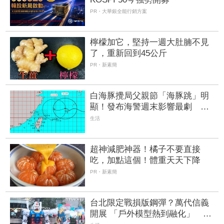
PR・大華銀全能行銷方案
檸檬加它，堅持一週大肚腩不見
了，重新回到45公斤
PR・新素簡
白海豚攪局父親節「海豚跳」明
顯！發布海警週末影響最劇 專
家：外圍雨帶今晚進入陸地
生活
超神減肥神器！橘子不要直接
吃，加點這個！體重天天下降
PR・新素簡
台北限定戰損版鋼彈？萬代信義
開展 「戶外模型熱到融化」 網