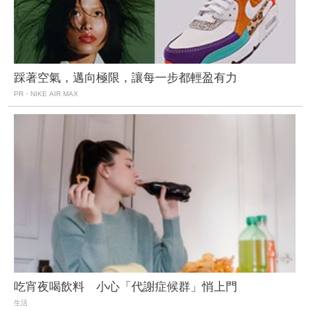
踩著空氣，邁向極限，讓每一步都輕盈有力
PR・NIKE AIR MAX
吃宵夜喝飲料 小心「代謝症候群」悄上門
生活