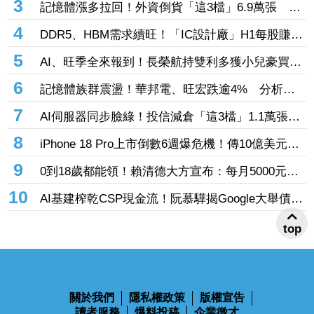
3
記憶體漲多拉回！外資倒貨「這3檔」6.9萬張 連
賣華邦電2天捲102億元
4
DDR5、HBM需求續旺！「IC設計廠」H1每股賺
9.13元 董座：搶晶圓產能比毛利率更重要
5
AI、旺季全來報到！長榮航持雙利多獲小兒豪買逾
53萬張成寵兒 「這檔」前7月營收狂超去年全年
6
記憶體族群震盪！華邦電、旺宏跌逾4% 分析師
也獲青睞
點名「這2檔」多頭：布局看技術面
7
AI伺服器同步臉綠！投信減倉「這3檔」1.1萬張
投信連砍緯創2刀帶走18.96億元
8
iPhone 18 Pro上市倒數6週爆危機！傳10億美元晶
片卡封裝「躺在廠房」 恐面臨庫存不足
9
0到18歲都能領！賴清德大方宣布：每月5000元成
長津貼 婚、產假全面加碼
10
AI基建榨乾CSP現金流！阮慕驊揭Google大舉債衝
擊
top
關於我們
隱私權政策
版權宣告
讀者服務
爆料投稿
企業徵才