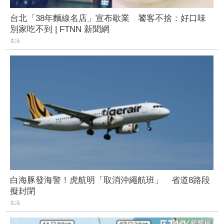
台北「38年麵線名店」宣布歇業 饕客不捨：好口味
別家吃不到 | FTNN 新聞網
生活
白海豚發海警！虎航明「取消沖繩航班」 省道8路段
擬封閉
生活