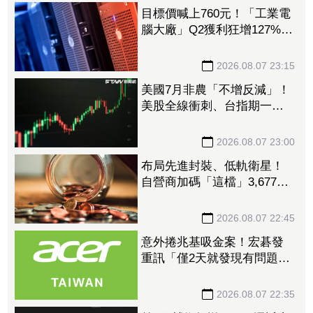
目標價喊上760元！「工業電
腦大廠」Q2獲利狂增127%
接單動能強大EPS有望衝23
元
2026.08.07 23:15
美國7月非農「不增反減」！
美股全線衝刺、台指期一度
衝破45K
2026.08.07 23:00
布局先進封裝、低軌衛星！
自營商加碼「這檔」3,677萬
元逾1.4千張 加速高值化轉
型
2026.08.07 22:45
意外捲兆基吸金案！宏碁發
重訊「僅2天就發現有問題」
辭董座退出經營：內部存在
管理缺失
2026.08.07 22:35