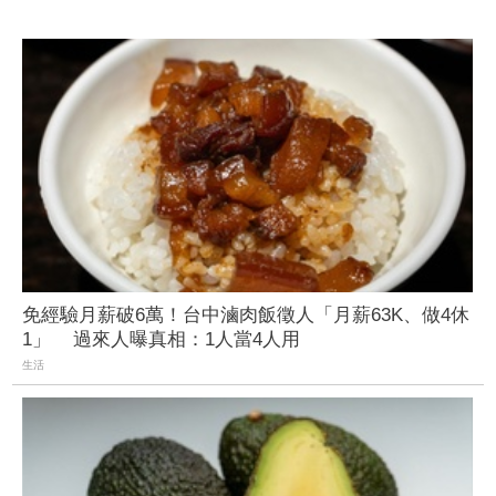
免經驗月薪破6萬！台中滷肉飯徵人「月薪63K、做4休
1」 過來人曝真相：1人當4人用
生活