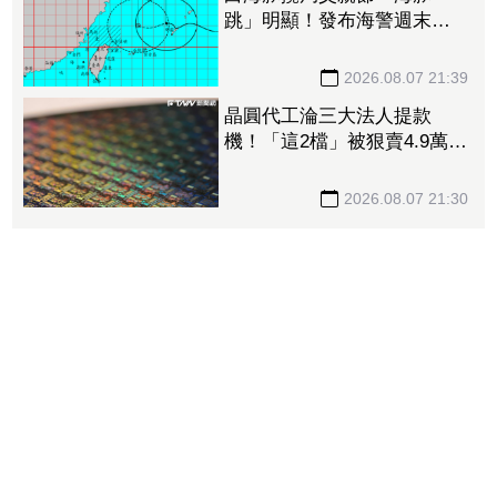
跳」明顯！發布海警週末影
響最劇 專家：外圍雨帶今
晚進入陸地
2026.08.07 21:39
晶圓代工淪三大法人提款
機！「這2檔」被狠賣4.9萬
張 聯電中刀失血38.2億元跌
4.53%
2026.08.07 21:30