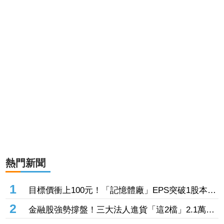
熱門新聞
1
目標價衝上100元！「記憶體廠」EPS突破1股本
DRAM大漲45%＋合作美光獲利迎轉機
2
金融股強勢撐盤！三大法人進貨「這2檔」2.1萬
張 投8.54億元連12日進場三商壽