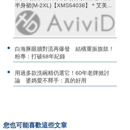
半身裙(M-2XL)【XMS54038】＊艾美時
尚(現+預)
白海豚眼牆對流再爆發 結構重振旗鼓！
粉專：打破68年紀錄
用過多款洗碗精仍選它！60年老牌掀討
論 婆媽愛不釋手：真的好用
您也可能喜歡這些文章