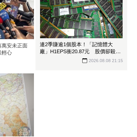
連2季賺逾1個股本！「記憶體大
蔣萬安未正面
廠」H1EPS衝20.87元 股價卻殺至
以輕心
跌停鎖死
2026.08.08 21:15