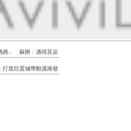
媽媽」 蘇辦：適得其反
：打造巨蛋城帶動溪南發