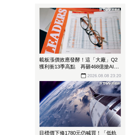
載板漲價效應發酵！這「大廠」Q2
獲利衝13季高點 再砸468億搶AI商
機
2026.08.08 23:20
目標價下修1780元仍喊買！「低軌