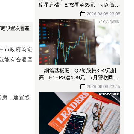
衛星這檔」EPS看至35元 切AI資料
中心市場猛添營運動能
2026.08.08 23:05
府應設置友善產
中市政府為避
就能有合適產
「銅箔基板廠」Q2每股賺3.52元創
高、H1EPS達4.39元 7月營收同締
新猷、年增96.88%
2026.08.08 22:45
產房，建置提