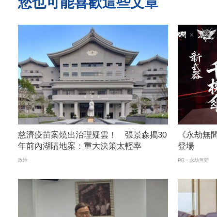
您也可能喜歡這些文章
慈濟疫苗案燒出治理疑雲！ 張景森揭30
《永劫無間
年前內湖購地案：重大決策太輕率
登場
政治
PR・永劫無間