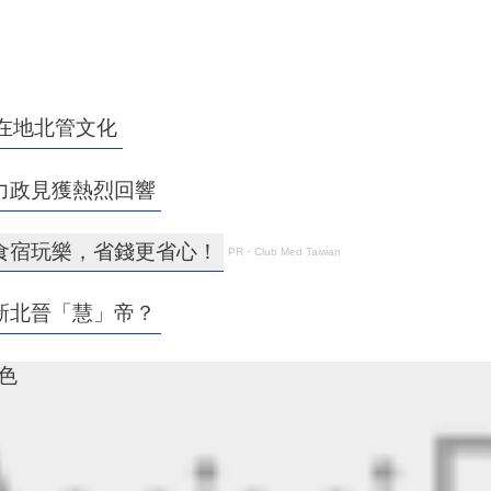
在地北管文化
力政見獲熱烈回響
食宿玩樂，省錢更省心！
PR・Club Med Taiwan
新北晉「慧」帝？
九色