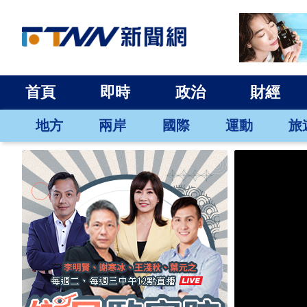
首頁
即時
政治
財經
地方
兩岸
國際
運動
旅