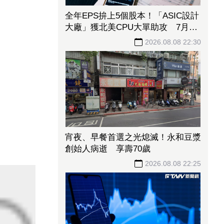
全年EPS拚上5個股本！「ASIC設計
大廠」獲北美CPU大單助攻 7月營
收飆158%
2026.08.08 22:30
宵夜、早餐首選之光熄滅！永和豆漿
創始人病逝 享壽70歲
2026.08.08 22:25