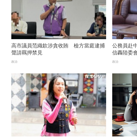
高市議員范織欽涉貪收賄 檢方當庭逮捕
公務員赴
聲請羈押禁見
信轟陸委
政治
政治