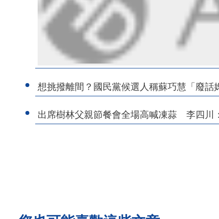
想挑撥離間？國民黨候選人稱蘇巧慧「廢話
出席樹林父親節餐會全場高喊凍蒜 李四川