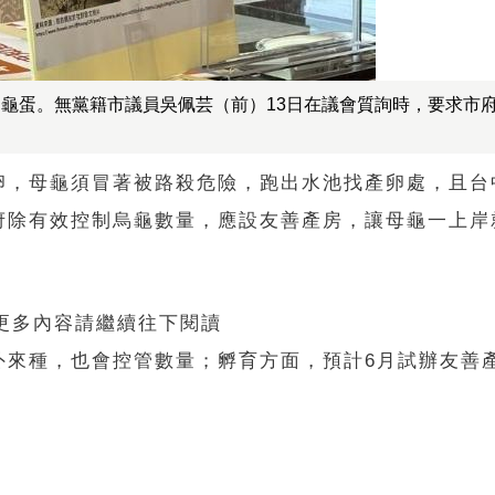
龜蛋。無黨籍市議員吳佩芸（前）13日在議會質詢時，要求市
）
卵，母龜須冒著被路殺危險，跑出水池找產卵處，且台
府除有效控制烏龜數量，應設友善產房，讓母龜一上岸
 更多內容請繼續往下閱讀
外來種，也會控管數量；孵育方面，預計6月試辦友善