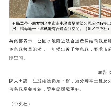
有民眾帶小朋友到台中市南屯區豐樂雕塑公園玩沙時挖出
房，讓母龜一上岸就能有合適產卵空間。（圖／中央社
吳佩芸表示，公園水池附近沒合適產房給烏龜產
免烏龜數量氾濫，一年撈出近千隻烏龜，要求市
卵空間。
廣告
陳大田說，生態維護仍須平衡，須分辨本土種及
供烏龜產卵巢箱，讓生態環境更好。
（中央社）