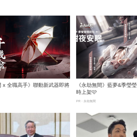
 x 全職高手》聯動新武器即將
《永劫無間》藍夢&季瑩
時上架🩷
PR・永劫無間