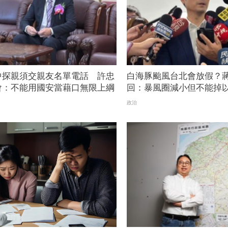
中探親須交親友名單電話 許忠
白海豚颱風台北會放假？
會：不能用國安當藉口無限上綱
回：暴風圈減小但不能掉
政治