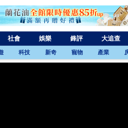
社會
娛樂
鋒評
大追查
遊
科技
新奇
寵物
產業