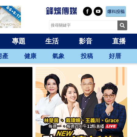
專題
生活
影音
直播
房產
健康
氣象
投稿
好厝