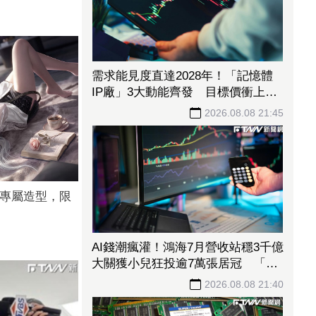
需求能見度直達2028年！「記憶體
IP廠」3大動能齊發 目標價衝上
1430元
2026.08.08 21:45
瑩專屬造型，限
AI錢潮瘋灌！鴻海7月營收站穩3千億
大關獲小兒狂投逾7萬張居冠 「這
檔」單月營收首跨9千億、法說前夕
2026.08.08 21:40
吸買氣