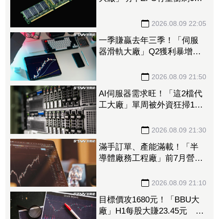
本 DRAM、FLASH價格續
揚推升營收、獲利
2026.08.09 22:05
一季賺贏去年三季！「伺服
器滑軌大廠」Q2獲利暴增
1053% 法人上修今年EPS
至228.8元
2026.08.09 21:50
AI伺服器需求旺！「這2檔代
工大廠」單周被外資狂掃14.5
萬張 鴻海法說前夕獲挹注
158億元
2026.08.09 21:30
滿手訂單、產能滿載！「半
導體廠務工程廠」前7月營收
創新高 量子電腦業務同步
開花
2026.08.09 21:10
目標價攻1680元！「BBU大
廠」H1每股大賺23.45元 資