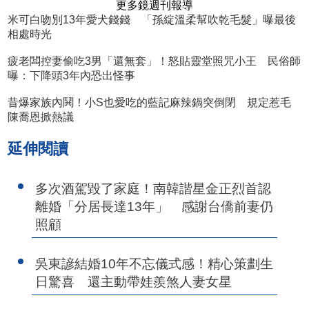
更多鏡週刊報導
米可白吻別13年愛犬錢錢 「孫綻溫柔幫吹乾毛髮」曝最後
相處時光
疲老闆控妻偷吃3男「還無套」！怒貼靈堂照咒小王 民俗師
曝：下降頭3年內恐出怪事
昔爆家族內鬨！小S也愛吃的藍記麻辣鍋突倒閉 規定惹毛
陳喬恩掀熱議
延伸閱讀
多次酒駕毀了家庭！南韓諧星金正烈首認
離婚「分居長達13年」 感謝台僑前妻仍
照顧
吳東諺結婚10年不忘儀式感！精心策劃生
日驚喜 還主動帶娃羨煞人妻女星