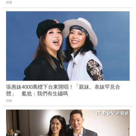
娛樂
張惠妹4000萬標下台東開唱！「親妹、表妹罕見合
體」 尷尬：我們有生鏽嗎
娛樂