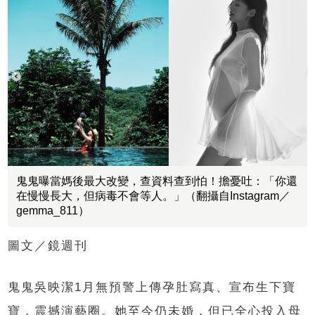
鬼鬼曝當媽後最大改變，查資料查到怕！擔憂吐：「你還
在慢慢長大，但病毒不會等人。」（翻攝自Instagram／
gemma_811）
圖文／鏡週刊
鬼鬼吳映潔1月無預警上傳孕肚寫真、宣布生下寶
寶，震撼演藝圈。她至今仍未婚，但已全心投入母