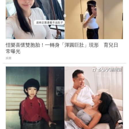
愷樂喜懷雙胞胎！一轉身「渾圓巨肚」現形 育兒日
常曝光
娛樂