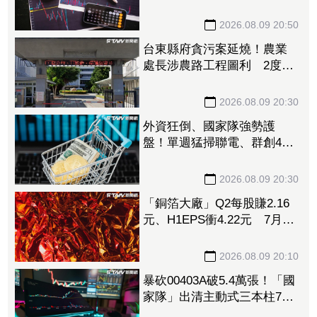
料中心需求旺、產品結構優
化推升毛利率
2026.08.09 20:50
台東縣府貪污案延燒！農業
處長涉農路工程圖利 2度交
保仍遭羈押禁見
2026.08.09 20:30
外資狂倒、國家隊強勢護
盤！單週猛掃聯電、群創4萬
張 補貨名單一次看
2026.08.09 20:30
「銅箔大廠」Q2每股賺2.16
元、H1EPS衝4.22元 7月營
收再報捷、迎年月雙增
2026.08.09 20:10
暴砍00403A破5.4萬張！「國
家隊」出清主動式三本柱7萬
張 重量級正2、0050全中刀