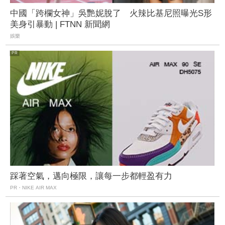
中國「跨欄女神」吳艷妮脫了 火辣比基尼照曝光S形
美身引暴動 | FTNN 新聞網
娛樂
踩著空氣，邁向極限，讓每一步都輕盈有力
PR・NIKE AIR MAX