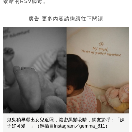
致命的RSV病毒。
廣告 更多內容請繼續往下閱讀
鬼鬼稍早曬出女兒近照，濃密黑髮吸睛，網友驚呼：「妹
子好可愛！」（翻攝自Instagram／gemma_811）