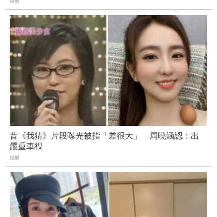
娛樂
昔《我猜》片段曝光被指「差很大」 周曉涵認：出
嚴重車禍
娛樂