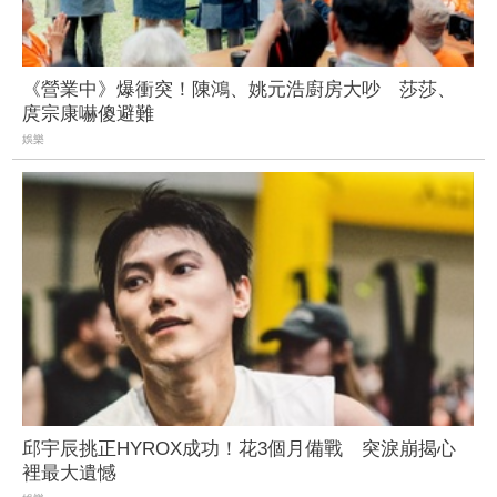
《營業中》爆衝突！陳鴻、姚元浩廚房大吵 莎莎、
庹宗康嚇傻避難
娛樂
邱宇辰挑正HYROX成功！花3個月備戰 突淚崩揭心
裡最大遺憾