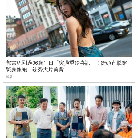
郭書瑤剛過36歲生日「突拋重磅喜訊」！街頭直擊穿
緊身旗袍 辣秀大片美背
娛樂