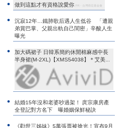
做到這點才有資格說愛你
PR・台灣癌症基金會
沉寂12年…鐵肺歌后遇人生低谷 「遭親
弟賞巴掌、父親出軌自己閨密」辛酸人生
曝光
加大碼裙子 日韓系簡約休閒棉麻感中長
半身裙(M-2XL)【XMS54038】＊艾美時
尚(現+預)
結婚15年沒和老婆吵過架！ 庹宗康房產
全登記對方名下 曝婚姻保鮮秘訣
《勸世三姊妹》5萬張票被搶光！宣布9月