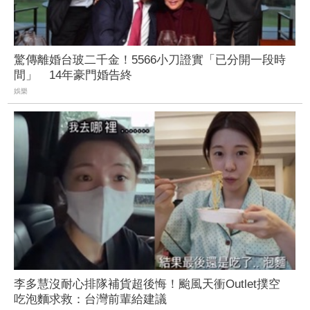
驚傳離婚台玻二千金！5566小刀證實「已分開一段時
間」 14年豪門婚告終
娛樂
李多慧沒耐心排隊補貨超後悔！颱風天衝Outlet撲空
吃泡麵求救：台灣前輩給建議