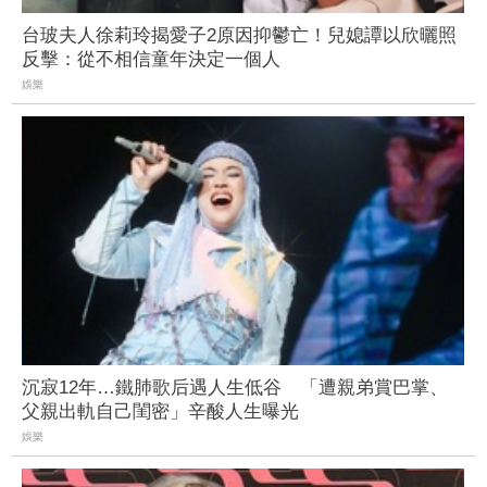
台玻夫人徐莉玲揭愛子2原因抑鬱亡！兒媳譚以欣曬照
反擊：從不相信童年決定一個人
娛樂
沉寂12年…鐵肺歌后遇人生低谷 「遭親弟賞巴掌、
父親出軌自己閨密」辛酸人生曝光
娛樂