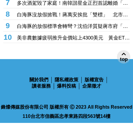
7
多次酒駕毀了家庭！南韓諧星金正烈首認離婚「分
圓」
居長達13年」 感謝台僑前妻仍照顧
8
白海豚沒放假掀戰！蔣萬安挨批「雙標」 北市府
急澄清：兩次條件根本不同
9
白海豚的放假標準會轉彎？沈伯洋質疑蔣市府「標
準不一」
10
美非農數據疲弱推升金價站上4300美元 黃金ETF
走強「這檔正2」一周漲近9%
top
關於我們
隱私權政策
版權宣告
讀者服務
爆料投稿
企業徵才
鋒燦傳媒股份有限公司 版權所有 Ⓒ 2023 All Rights Reserved
110台北市信義區忠孝東路四段563號14樓
電話：02-2768-9100
傳真：02-2768-9102