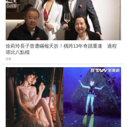
徐莉玲長子曾遭瞞報夭折！橫跨13年奇蹟重逢 過程
堪比八點檔
娛樂