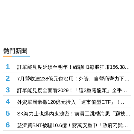
熱門新聞
1
訂單能見度延續至明年！緯穎H1每股狂賺156.38元
創同期新高 砸逾300億元擴充AI伺服器產能
2
7月營收達238億元也沒用！外資、自營商齊力下殺
「這晶圓代工廠」 三大法人狠砍156億元
3
訂單能見度全面看2029！「這3重電龍頭」全手握
逾百億元訂單 市場聚焦董事會承認第二季財報
4
外資單周豪撒120億元掃入「這市值型ETF」！再
鎖定5檔主動式進貨、「這2檔」進貨逾10萬張
5
SK海力士也爆內鬼洩密！前員工跳槽海思「竊技術
機密附在履歷內」 判刑1年半
6
慈濟買BNT被騙10.6億！蔣萬安重申「政府刁難民
間」 沈伯洋開嗆：「說一個謊要用千萬個謊來