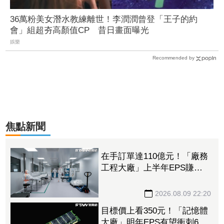
36萬粉美女潛水教練離世！李潤潤曾登「王子的約
會」組超夯高顏值CP 昔日畫面曝光
娛樂
Recommended by
焦點新聞
在手訂單達110億元！「廠務
工程大廠」上半年EPS賺
14.14元 接單南亞科、日月
光獲利噴4倍
2026.08.09 22:20
目標價上看350元！「記憶體
大廠」明年EPS有望衝刺6股