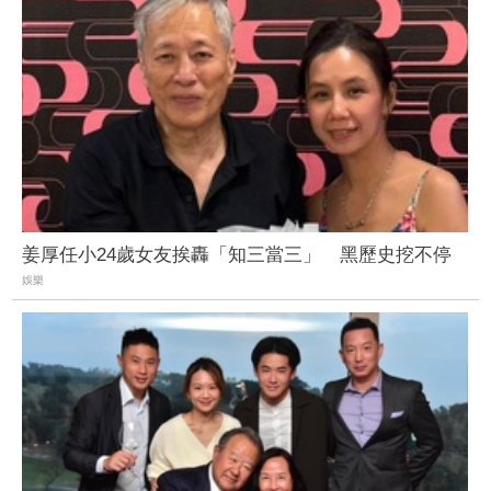
姜厚任小24歲女友挨轟「知三當三」 黑歷史挖不停
娛樂