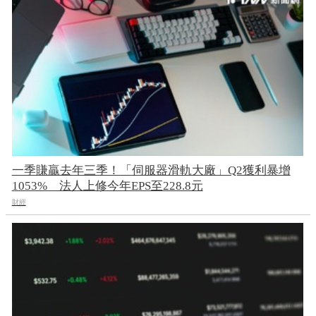
一季賺贏去年三季！「伺服器滑軌大廠」Q2獲利暴增
1053% 法人上修今年EPS至228.8元
財經