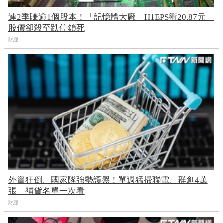
連2季賺逾1個股本！「記憶體大廠」H1EPS衝20.87元
股價卻殺至跌停鎖死
財經
外資狂倒、國家隊強勢護盤！單週猛掃聯電、群創4萬
張 補貨名單一次看
財經