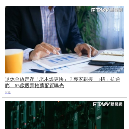
退休金放定存「老本燒更快」？專家親授「1招」抗通
膨 65歲股票推薦配置曝光
財經