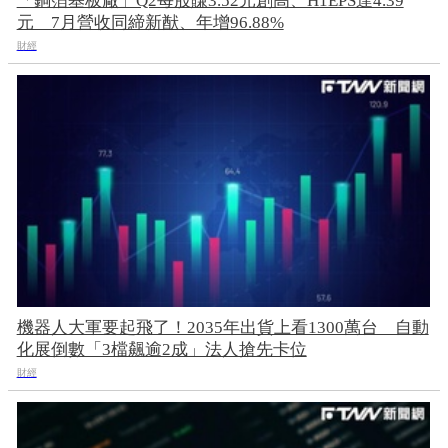
「銅箔基板廠」Q2每股賺3.52元創高、H1EPS達4.39
元 7月營收同締新猷、年增96.88%
財經
機器人大軍要起飛了！2035年出貨上看1300萬台 自動
化展倒數「3檔飆逾2成」法人搶先卡位
財經