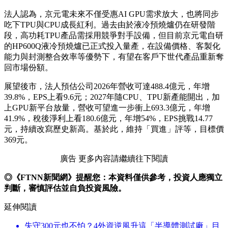
法人認為，京元電未來不僅受惠AI GPU需求放大，也將同步
吃下TPU與CPU成長紅利。過去由於液冷預燒爐仍在研發階
段，高功耗TPU產品需採用競爭對手設備，但目前京元電自研
的HP600Q液冷預燒爐已正式投入量產，在設備價格、客製化
能力與封測整合效率等優勢下，有望在客戶下世代產品重新奪
回市場份額。
展望後市，法人預估公司2026年營收可達488.4億元，年增
39.8%，EPS上看9.6元；2027年隨CPU、TPU新產能開出，加
上GPU新平台放量，營收可望進一步衝上693.3億元，年增
41.9%，稅後淨利上看180.6億元，年增54%，EPS挑戰14.77
元，持續改寫歷史新高。基於此，維持「買進」評等，目標價
369元。
廣告 更多內容請繼續往下閱讀
◎《FTNN新聞網》提醒您：本資料僅供參考，投資人應獨立
判斷，審慎評估並自負投資風險。
延伸閱讀
失守300元也不怕？4外資逆風升這「半導體測試廠」目