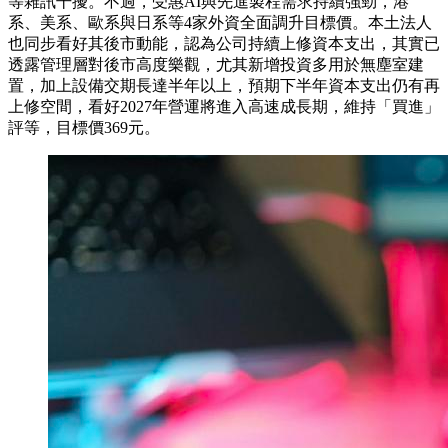
等雜訊干擾。不過，受惠AI與先進製程需求持續強勁，港
系、美系、歐系與日系等4家外資全面調升目標價。本土法人
也同步看好其後市動能，認為公司持續上修資本支出，其實已
透露管理層對後市高度樂觀，尤其新增投資多用於無塵室建
置，加上設備交期長達半年以上，預期下半年資本支出仍有再
上修空間，看好2027年營運將進入高速成長期，維持「買進」
評等，目標價369元。