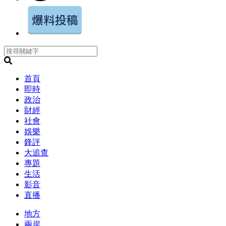
首頁
即時
政治
財經
社會
娛樂
鋒評
大追查
專題
生活
影音
直播
地方
兩岸