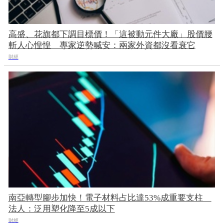
高盛、花旗都下調目標價！「這被動元件大廠」股價腰
斬人心惶惶 專家逆勢喊安：兩家外資都沒看衰它
財經
南亞轉型腳步加快！電子材料占比達53%成重要支柱
法人：泛用塑化降至5成以下
財經