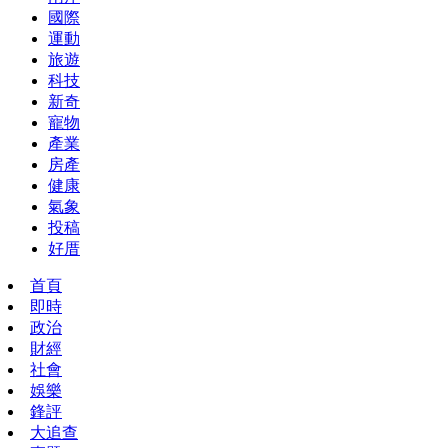
國際
運動
旅遊
科技
新奇
寵物
產業
房產
健康
氣象
投稿
好厝
首頁
即時
政治
財經
社會
娛樂
鋒評
大追查