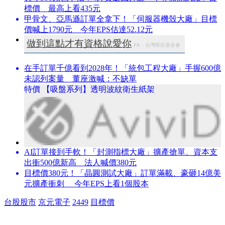
標價 最高上看435元
甲骨文、亞馬遜訂單全拿下！「伺服器機殼大廠」目標
價喊上1790元 今年EPS估達52.12元
做到這點才有資格說愛你
PR・台灣癌症基金會
在手訂單千億看到2028年！「統包工程大廠」手握600億
未認列案量 董座激喊：不缺單
特價 【吸盤系列】透明波紋衛生紙架
AI訂單接到手軟！「封測指標大廠」擴產搶單、資本支
出衝500億新高 法人喊價380元
目標價380元！「晶圓測試大廠」訂單滿載、豪砸14億美
元擴產衝刺 今年EPS上看1個股本
台股股市
京元電子
2449
目標價