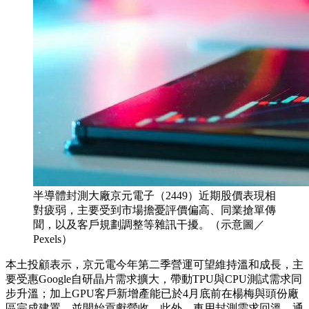
半導體封測大廠京元電子（2449）近期股價表現相
對疲弱，主要受到市場擔憂評價偏高、同業搶單傳
聞，以及客戶規劃調整等雜訊干擾。（示意圖／
Pexels）
本土投顧表示，京元電今年第二季營運可望維持溫和成長，主
要受惠Google自研晶片需求擴大，帶動TPU與CPU測試需求同
步升溫；加上GPU客戶新增產能已於4月底前在楊梅與頭份廠
區完成建置，並開始貢獻營收。此外，車用封測需求回溫、通