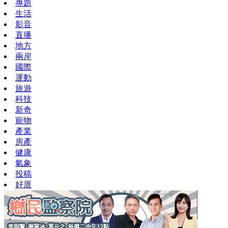
專題
生活
影音
直播
地方
兩岸
國際
運動
旅遊
科技
新奇
寵物
產業
房產
健康
氣象
投稿
好厝