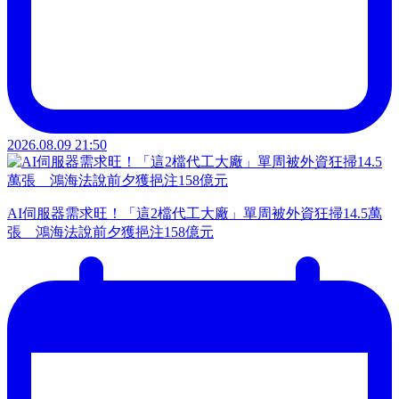
2026.08.09 21:50
AI伺服器需求旺！「這2檔代工大廠」單周被外資狂掃14.5萬
張 鴻海法說前夕獲挹注158億元