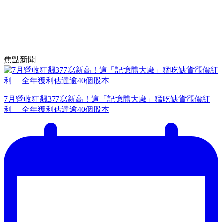
焦點新聞
7月營收狂飆377寫新高！這「記憶體大廠」猛吃缺貨漲價紅
利 全年獲利估達逾40個股本