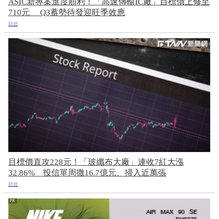
ASIC新專案進度順利！「高速傳輸IC廠」目標價上修至
710元 Q3蓄勢待發迎旺季效應
財經
目標價直攻228元！「玻纖布大廠」連收7紅大漲
32.86% 投信單周撒16.7億元、掃入近萬張
財經