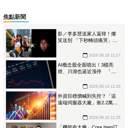
焦點新聞
影／李多慧送家人返韓！燦
笑送別 「下秒轉頭痛哭」惹
心疼
2026.08.10 11:27
AI概念股全面噴出！3檔亮
燈、川湖也逼近漲停 「這
檔」液冷、資料中心題材發
燒
2026.08.10 11:25
外資目標價喊到失控？「這
遠端伺服器大廠」衝2.2萬、
川湖1.5萬 7檔高價股掀上修
潮
2026.08.10 11:25
「機能布大廠」Core Item訂