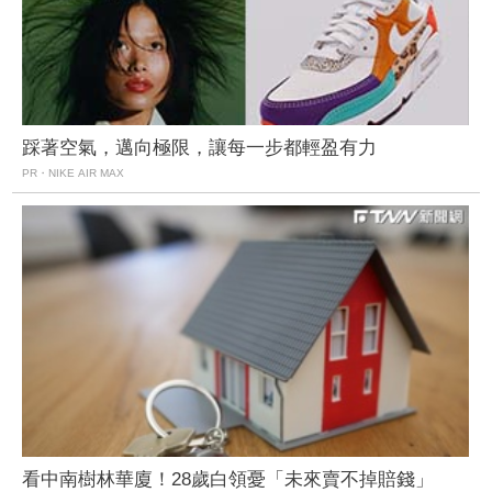
踩著空氣，邁向極限，讓每一步都輕盈有力
PR・NIKE AIR MAX
看中南樹林華廈！28歲白領憂「未來賣不掉賠錢」