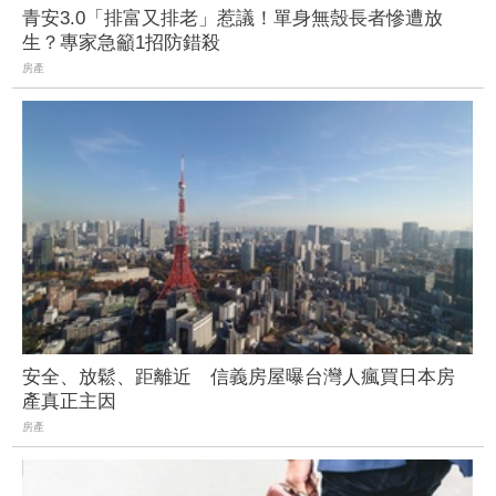
青安3.0「排富又排老」惹議！單身無殼長者慘遭放
生？專家急籲1招防錯殺
房產
安全、放鬆、距離近 信義房屋曝台灣人瘋買日本房
產真正主因
房產