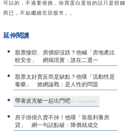
可以的，不過要很挑，你買蛋白蛋殼的話只是賠錢
而已，不如繼續丟回股市」。
延伸閱讀
股票慘賠、房價卻沒跌？他喊「房地產比
較安全」 網揭現實：誰在二選一
股票太好賣反而是缺點？他嘆「流動性是
毒藥」 掀網論戰：是人性的問題
帶著皮克敏一起出門吧
PR・Pikmin Bloom
房子掛很久賣不掉！他嘆「靠股利養房
貸」 網一句話點破：降價就成交