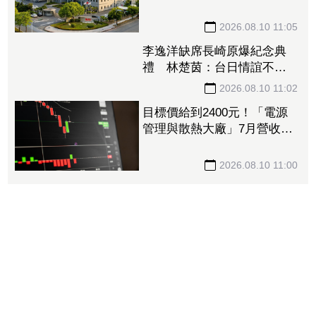
EPS 0.33元 7月營收再飆逾
1成
2026.08.10 11:05
李逸洋缺席長崎原爆紀念典
禮 林楚茵：台日情誼不該
因單一事件分化
2026.08.10 11:02
目標價給到2400元！「電源
管理與散熱大廠」7月營收揭
牌前強勢亮燈 亞德客H1賺
近3股本領漲
2026.08.10 11:00