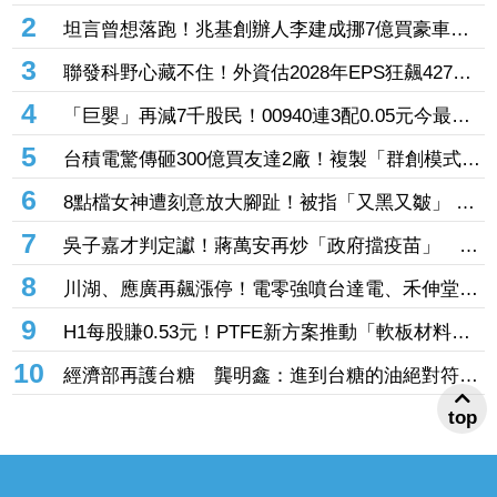
1
台勝科、愛普9檔提前出關！台股迎「解禁潮」關
禁閉新制今上路 禾伸堂、蔚華科攻漲停
2
坦言曾想落跑！兆基創辦人李建成挪7億買豪車精
品遭羈押 痛訴「我被設局」控學弟背叛
3
聯發科野心藏不住！外資估2028年EPS狂飆427
元 ASIC市占率衝20％、明年營收上看160億美元
4
「巨嬰」再減7千股民！00940連3配0.05元今最後
買進日 年化配息率4%「這天領息」
5
台積電驚傳砸300億買友達2廠！複製「群創模式」
搶攻先進封裝
6
8點檔女神遭刻意放大腳趾！被指「又黑又皺」
邱子芯無奈親回真相
7
吳子嘉才判定讞！蔣萬安再炒「政府擋疫苗」 林
楚茵怒轟「惡質」：為選舉搭上造謠列車
8
川湖、應廣再飆漲停！電零強噴台達電、禾伸堂、
定穎投控齊亮燈 南亞科、所羅門、鈺創攻頂鎖不
9
H1每股賺0.53元！PTFE新方案推動「軟板材料
住
廠」上半年獲利改善 AI、半導體展業布局激勵未
10
top
經濟部再護台糖 龔明鑫：進到台糖的油絕對符合
來成長
標準