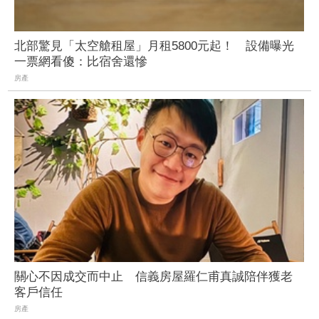
北部驚見「太空艙租屋」月租5800元起！ 設備曝光
一票網看傻：比宿舍還慘
房產
關心不因成交而中止 信義房屋羅仁甫真誠陪伴獲老
客戶信任
房產