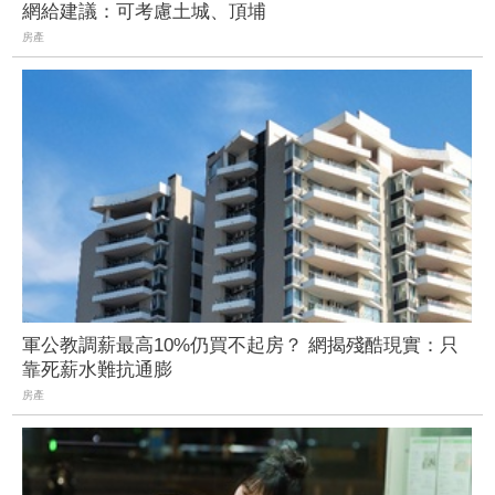
網給建議：可考慮土城、頂埔
房產
軍公教調薪最高10%仍買不起房？ 網揭殘酷現實：只
靠死薪水難抗通膨
房產