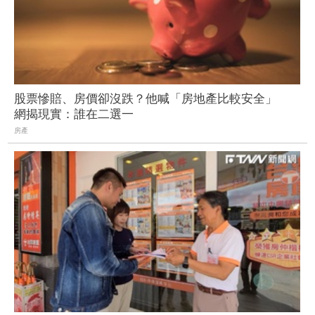
股票慘賠、房價卻沒跌？他喊「房地產比較安全」
網揭現實：誰在二選一
房產