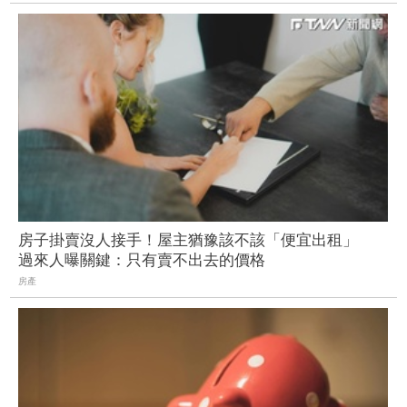
房子掛賣沒人接手！屋主猶豫該不該「便宜出租」
過來人曝關鍵：只有賣不出去的價格
房產