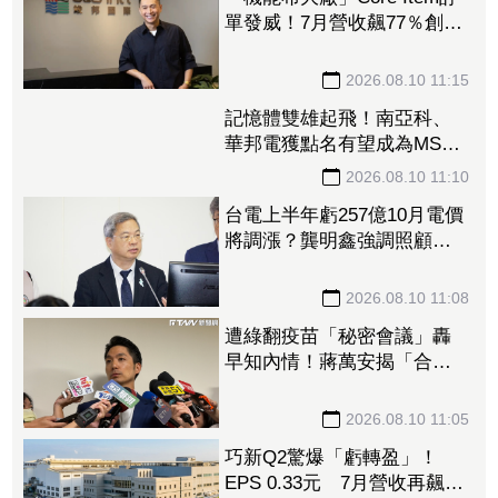
單發威！7月營收飆77％創同
期次高 越南擴產可望下半
年放量
2026.08.10 11:15
記憶體雙雄起飛！南亞科、
華邦電獲點名有望成為MSCI
新成員 雙噴漲停成盤面吸
金王
2026.08.10 11:10
台電上半年虧257億10月電價
將調漲？龔明鑫強調照顧民
生、穩定物價政策
2026.08.10 11:08
遭綠翻疫苗「秘密會議」轟
早知內情！蔣萬安揭「合約2
／3塗黑」：民進黨別再洗地
2026.08.10 11:05
巧新Q2驚爆「虧轉盈」！