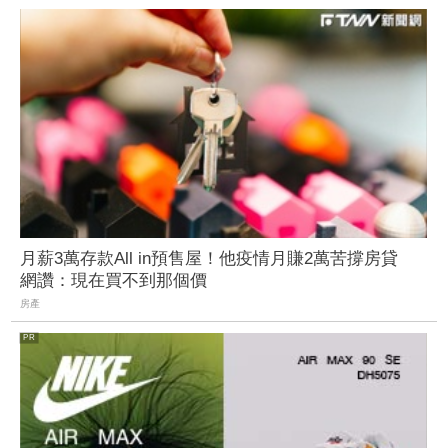
月薪3萬存款All in預售屋！他疫情月賺2萬苦撐房貸
網讚：現在買不到那個價
房產