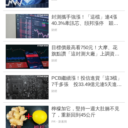
封測攜手強漲！「這檔」連4漲
40.3%牽訊芯、頎邦漲停 穎
崴、旺矽都累漲30%以上
財經
目標價最高看750元！大摩、花
旗點讚「這封測大廠」上調資本
支出達105億美元 Q2獲利寫歷
財經
史次高
PCB繼續漲！投信進貨「這3檔」
7千多張 投33.49億元連5天進場
臻鼎
財經
檸檬加它，堅持一週大肚腩不見
了，重新回到45公斤
PR・新素簡