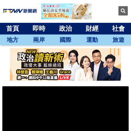
首頁
即時
政治
財經
社會
地方
兩岸
國際
運動
旅遊