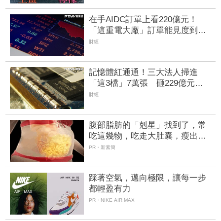
在手AIDC訂單上看220億元！
「這重電大廠」訂單能見度到
2029年 領士電共喊：產業5年
財經
熱度不減
記憶體紅通通！三大法人掃進
「這3檔」7萬張 砸229億元連4
日補貨南亞科
財經
腹部脂肪的「剋星」找到了，常
吃這幾物，吃走大肚囊，瘦出小
蠻腰
PR・新素簡
踩著空氣，邁向極限，讓每一步
都輕盈有力
PR・NIKE AIR MAX