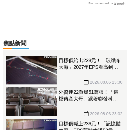
Recommended by
焦點新聞
目標價給出228元！「玻纖布
大廠」2027年EPS看高到
15.72元 電子材料放量＋轉
投資挹注營收
2026.08.06 23:30
外資連22買爆51萬張！「這
檔傳產大哥」跟著聯發科發
大財 打造高效通道營收創
新高
2026.08.06 23:02
目標價喊上236元！「記憶體