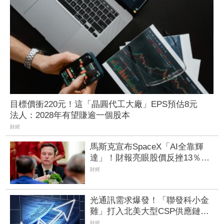
目標價衝220元！這「晶圓代工大廠」EPS預估8元
法人：2028年有望賺逾一個股本
財經
馬斯克宣布SpaceX「AI全靠輝
達」！財報亮眼股價反挫13％
主角收盤兩樣情
財經
光通訊需求爆發！「聯發科小金
雞」打入北美大型CSP供應鏈
全年EPS挑戰近2個股本
財經