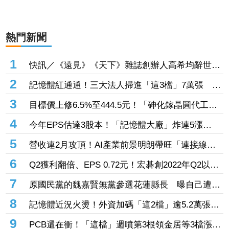
熱門新聞
1
快訊／《遠見》《天下》雜誌創辦人高希均辭世
享耆壽90歲
2
記憶體紅通通！三大法人掃進「這3檔」7萬張 砸
229億元連4日補貨南亞科
3
目標價上修6.5%至444.5元！「砷化鎵晶圓代工
廠」7月營收創4年半新高 1.6T光通訊開始貢獻營
4
今年EPS估達3股本！「記憶體大廠」炸連5漲
收
44% 外資卻砍近1.8萬張抱回31.5億元
5
營收連2月攻頂！AI產業前景明朗帶旺「連接線束
大廠」成長 外資目標價喊上3665元
6
Q2獲利翻倍、EPS 0.72元！宏碁創2022年Q2以來
新高 9月IFA將發表AI PC新品
7
原國民黨的魏嘉賢無黨參選花蓮縣長 曝自己遭打
壓當花蓮市長水塔還被投毒「次氯酸鈉」
8
記憶體近況火燙！外資加碼「這2檔」逾5.2萬張
旺宏獲投入近17億元、近5日大漲40%
9
PCB還在衝！「這檔」週噴第3根領金居等3檔漲