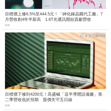
目標價上修6.5%至444.5元！「砷化鎵晶圓代工廠」7
月營收創4年半新高 1.6T光通訊開始貢獻營收
財經
目標價下修到4200元！高盛喊「這半導體設備廠」第
二季營收低於預期 股價失守五日線
財經