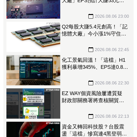
大廠」EPS預計大賺53元
DRAM漲50%、Flash漲30%
獲利大增
2026.08.06 23:00
Q2每股大賺5.4元創高！「記
憶體大廠」今小漲1%守住連
5紅 自營商卻脫手449張、
抱回7549萬元
2026.08.06 22:45
化工景氣回溫！「這檔」H1
獲利暴增345%、EPS達0.89
元 八大公股調節逾千萬元
2026.08.06 22:30
EZ WAY個資風險屢遭質疑
財政部關務署將查核關貿公
司、檢討是否統一收費正式
委任
2026.08.06 22:13
資金又轉回科技股？台股震
盪「這檔」慘寫連4黑登弱勢