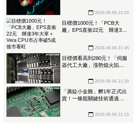
股王 國票金、潤泰新也淪
大盤刀下魂
2026.08.06 22:00
目標價1000元！「PCB大
廠」EPS直衝22元 輝達3年
大單＋Vera CPU市占率破5成
後市看旺
2026.08.06 21:45
目標價看高到280元！「伺服
器代工大廠」漲勢熄火陷連2
跌 三大法人今出清1.1萬
張、抽回21億元
2026.08.06 21:30
「廣錠小金雞」孵1年正式出
貨！一條龍關鍵技術通過驗
證 拿下美系網通、雲端大
廠訂單
2026.08.06 21:15