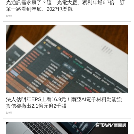
光通訊需求瘋了？這「光電大廠」獲利年增6.7倍 訂
單一路看到年底、2027也樂觀
財經
法人估明年EPS上看16.9元！南亞AI電子材料動能強
投信卻撤出2.1億元逾2千張
財經