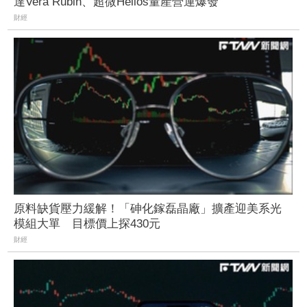
達Vera Rubin、超微Helios量產營運爆發
財經
原料缺貨壓力緩解！「砷化鎵磊晶廠」擴產迎美系光
模組大單 目標價上探430元
財經