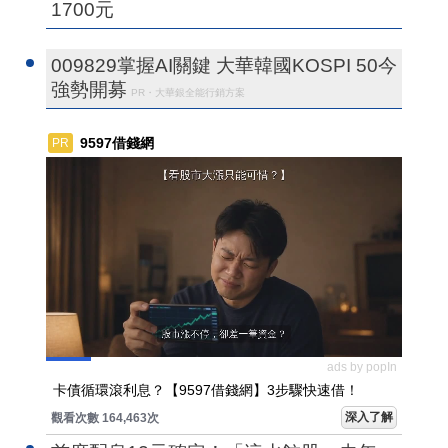
1700元
009829掌握AI關鍵 大華韓國KOSPI 50今
強勢開募
PR・大華銀全能行銷方案
9597借錢網
PR
ads by popIn
卡債循環滾利息？【9597借錢網】3步驟快速借！
深入了解
觀看次數 164,463次