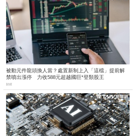
被動元件龍頭換人當？處置新制上入「這檔」提前解
禁噴出漲停 力收588元超越國巨*登類股王
財經