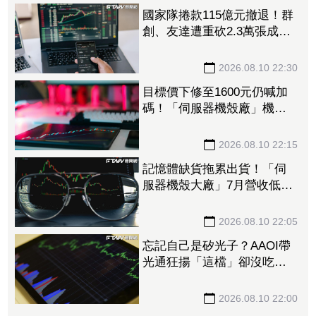
國家隊捲款115億元撤退！群
創、友達遭重砍2.3萬張成棄
子 南亞科、華邦電齊入出
貨名單
2026.08.10 22:30
目標價下修至1600元仍喊加
碼！「伺服器機殼廠」機架
成新成長支柱 已切入2大
GPU業者
2026.08.10 22:15
記憶體缺貨拖累出貨！「伺
服器機殼大廠」7月營收低預
期 法人逆風仍喊買、目標
價1335元
2026.08.10 22:05
忘記自己是矽光子？AAOI帶
光通狂揚「這檔」卻沒吃到
紅利….連崩4天登弱勢股王
網哀：gg了
2026.08.10 22:00