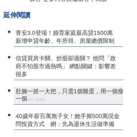
延伸閱讀
青安3.0登場！婚育家庭最高貸1500萬
新增申貸年齡、年所得、房屋總價限制
信貸買房卡關、炒股卻過關？ 他問「政
府不怕股市過熱嗎」 網點關鍵：影響差
很多
肚腩一抓一大把，只需1個雞蛋，用一個瘦
一個
PR・新素簡
40歲年薪百萬無子女！她手握500萬現金
問投資方式 網：先為退休生活做準備