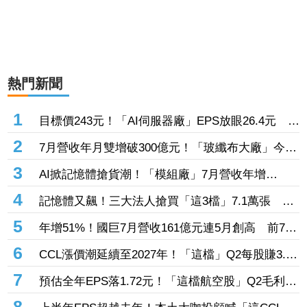
熱門新聞
1
目標價243元！「AI伺服器廠」EPS放眼26.4元 輝
達Rubin放量＋收穫2家CSP客戶後市看旺
2
7月營收年月雙增破300億元！「玻纖布大廠」今卻
止步連7漲 三大法人大砍逾2.2萬張、抽回42.6億
3
AI掀記憶體搶貨潮！「模組廠」7月營收年增
元
98.75% DRAM供不應求看到2027年
4
記憶體又飆！三大法人搶買「這3檔」7.1萬張 砸
414億元連6天搜刮南亞科
5
年增51%！國巨7月營收161億元連5月創高 前7月
逼近千億大關
6
CCL漲價潮延續至2027年！「這檔」Q2每股賺3.52
元、7月營收47.49億元創新高 產品漲價約30%助
7
預估全年EPS落1.72元！「這檔航空股」Q2毛利率
攻
下滑遭外資殺出16億 但花旗喊目標價25.7元
8