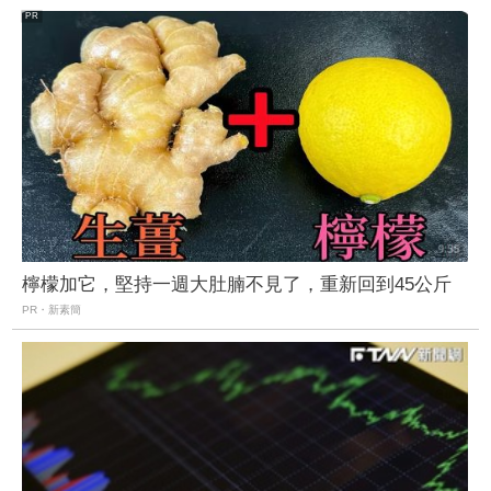
檸檬加它，堅持一週大肚腩不見了，重新回到45公斤
PR・新素簡