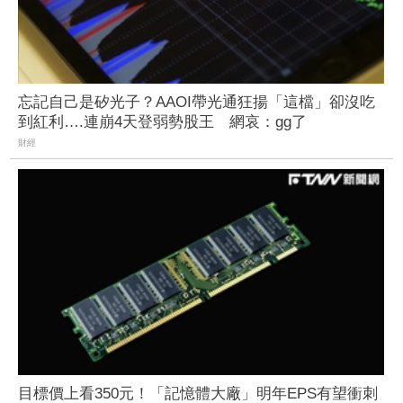
忘記自己是矽光子？AAOI帶光通狂揚「這檔」卻沒吃
到紅利….連崩4天登弱勢股王 網哀：gg了
財經
目標價上看350元！「記憶體大廠」明年EPS有望衝刺