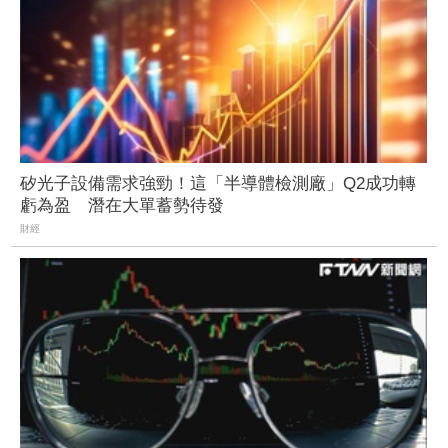
矽光子設備需求強勁！這「半導體檢測廠」Q2成功轉
虧為盈 潛在大單蓄勢待發
財經