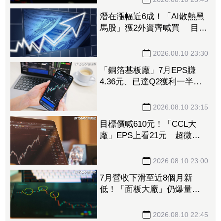
潛在漲幅近6成！「AI散熱黑
馬股」獲2外資齊喊買 目標
價最高上看1600元
2026.08.10 23:30
「銅箔基板廠」7月EPS賺
4.36元、已達Q2獲利一半以
上 7月營收年增1.2倍創高
2026.08.10 23:15
目標價喊610元！「CCL大
廠」EPS上看21元 超微
Venice放量＋報價漲15%獲利
創高可期
2026.08.10 23:00
7月營收下滑至近8個月新
低！「面板大廠」仍爆量攻
漲停 自營商撒1億元、掃入
2344張
2026.08.10 22:45