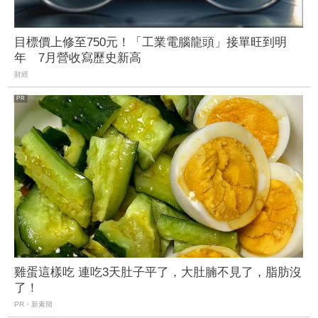
目標價上修至750元！「工業電腦龍頭」接單旺到明
年 7月營收寫歷史新高
財經
雞蛋這樣吃 連吃3天肚子平了，大肚腩不見了，脂肪沒
了！
PR・新素簡