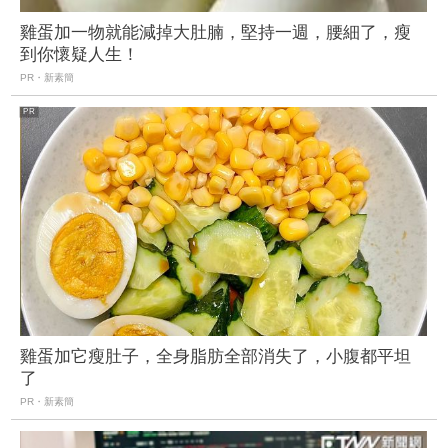
雞蛋加一物就能減掉大肚腩，堅持一週，腰細了，瘦
到你懷疑人生！
PR・新素簡
雞蛋加它瘦肚子，全身脂肪全部消失了，小腹都平坦
了
PR・新素簡