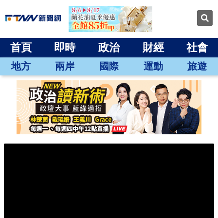
首頁
即時
政治
財經
社會
地方
兩岸
國際
運動
旅遊