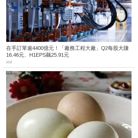
在手訂單逾4400億元！「廠務工程大廠」Q2每股大賺
16.46元、H1EPS飆25.91元
財經