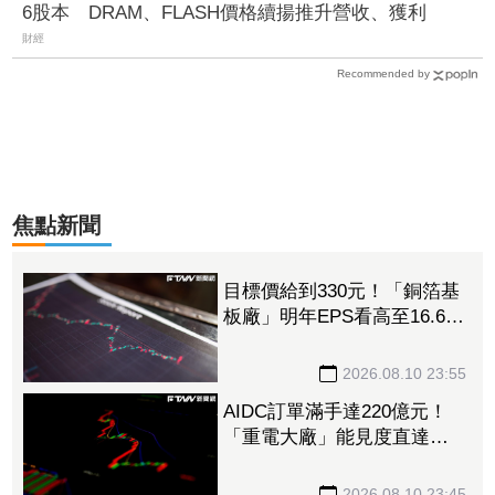
6股本 DRAM、FLASH價格續揚推升營收、獲利
財經
Recommended by
焦點新聞
目標價給到330元！「銅箔基
板廠」明年EPS看高至16.6
元 報價續揚、利基型材料
放量帶動成長
2026.08.10 23:55
AIDC訂單滿手達220億元！
「重電大廠」能見度直達
2029年 下半年營運火力全
開
2026.08.10 23:45