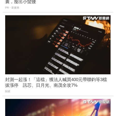
囊，瘦出小蠻腰
PR・新素簡
封測一起漲！「這檔」獲法人喊買400元帶聯鈞等3檔
拔漲停 訊芯、日月光、南茂全攻7%
財經