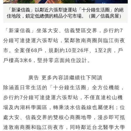
「新濠信義」以鄰近六張犁捷運站「十分鐘生活圈」的絕
佳地段，鎖定低總價的精品小宅市場。（圖／信義房屋）
「新濠信義」坐落大安、信義雙區交界，步行約7
分鐘可達捷運六張犁站，緊鄰敦南商圈與臨江街夜
市。全案僅68戶，規劃約10至26坪、1至2房，戶
戶樓高3米6，堅持零店面純住設計。
廣告 更多內容請繼續往下閱讀
除涵蓋日常生活的「十分鐘生活圈」全方位機能，
步行約7分鐘可達捷運六張犁站，不僅直達松山機
場及內湖科學園區，轉乘淡水信義線也屬便利；位
處大安、信義交界的雙核心商圈地帶，漫步即可抵
達敦南商圈和臨江街夜市，同時鄰近台北醫學大學