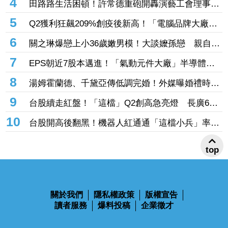
股本 7月營收攀升116%
3
精湛、健椿、廣錠再飆漲停！電零股川湖、長廣、
台虹齊亮燈 威潤、承啟、永擎攻頂鎖不住
4
田路路生活困頓！許常德重砲開轟演藝工會理事
長 「財務去向交代清楚」
5
Q2獲利狂飆209%創疫後新高！「電腦品牌大廠」
H1營收飆破1577億元 股價翻紅緊守30大關
6
關之琳爆戀上小36歲嫩男模！大談嬤孫戀 親自回
應戀情
7
EPS朝近7股本邁進！「氣動元件大廠」半導體高
毛利助攻 目標價衝1700元
8
湯姆霍蘭德、千黛亞傳低調完婚！外媒曝婚禮時間
地點 僅邀至親好友見證幸福
9
台股續走紅盤！「這檔」Q2創高急亮燈 長廣6月
EPS0.3賺贏前一季同登漲停
top
10
台股開高後翻黑！機器人紅通通「這檔小兵」率先
攻漲停 致茂、全球傳動噴半根