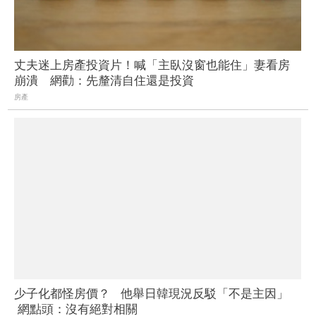
丈夫迷上房產投資片！喊「主臥沒窗也能住」妻看房
崩潰 網勸：先釐清自住還是投資
房產
少子化都怪房價？ 他舉日韓現況反駁「不是主因」
網點頭：沒有絕對相關