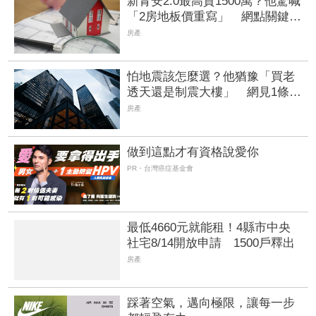
新青安2.0最高貸1500萬？他驚喊
「2房地板價重寫」 網點關鍵：
一票人沒資格
房產
怕地震該怎麼選？他猶豫「買老
透天還是制震大樓」 網見1條件
曝：有電梯才是關鍵
房產
做到這點才有資格說愛你
PR・台灣癌症基金會
最低4660元就能租！4縣市中央
社宅8/14開放申請 1500戶釋出
房產
踩著空氣，邁向極限，讓每一步