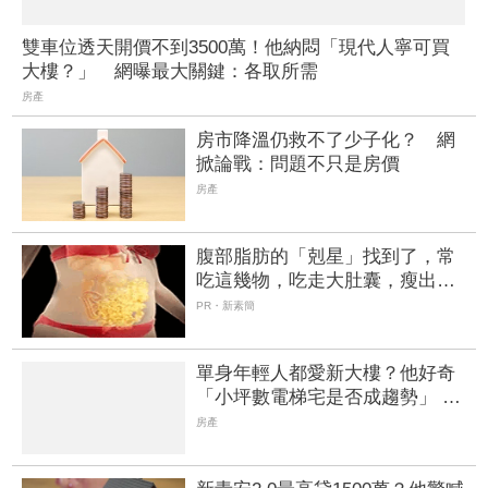
雙車位透天開價不到3500萬！他納悶「現代人寧可買
大樓？」 網曝最大關鍵：各取所需
房產
房市降溫仍救不了少子化？ 網
掀論戰：問題不只是房價
房產
腹部脂肪的「剋星」找到了，常
吃這幾物，吃走大肚囊，瘦出小
蠻腰
PR・新素簡
單身年輕人都愛新大樓？他好奇
「小坪數電梯宅是否成趨勢」 業
者：早已M型化
房產