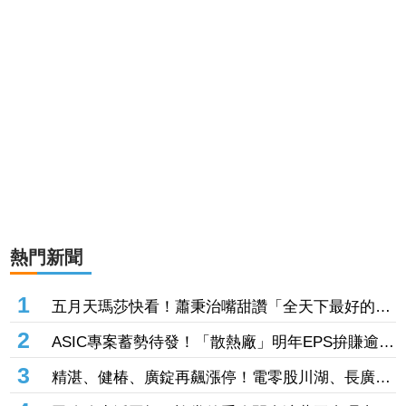
熱門新聞
1
五月天瑪莎快看！蕭秉治嘴甜讚「全天下最好的老
闆」 他星國秀16蹲失敗
2
ASIC專案蓄勢待發！「散熱廠」明年EPS拚賺逾14