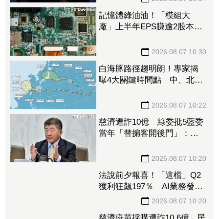
記憶體綠油油！「模組大
廠」上半年EPS賺逾2股本重
摔跌停板 華邦電、南亞科
恐止步連5紅
2026.08.07 10:30
白海豚路徑趨明朗！專家揭
曝4大關鍵時間點 中、北部
慎防豪雨強風
2026.08.07 10:22
慈濟遭詐10億 綠委批5藍委
當年「替掮客開後門」：造
謠政客出來道歉！
2026.08.07 10:20
法說前夕報喜！「這檔」Q2
獲利狂飆197％ AI業務發威
看旺下半年
2026.08.07 10:20