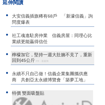
延伸閱讀
大安信義插旗稀有68戶 「新濠信義」詢
問度爆表
社工魂進駐房仲業 信義房屋：同理心比
業績更能贏得信任
檸檬加它，堅持一週大肚腩不見了，重新
回到45公斤
PR・新素簡
永續不只自己做！信義企業集團攜供應
商 共創亞太永續博覽會「築夢工地」
特價 雙面吸盤貼