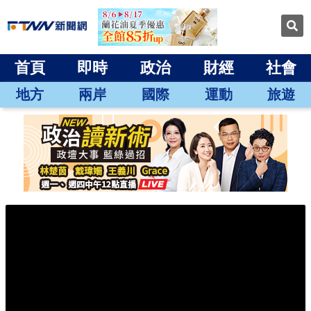
首頁
即時
政治
財經
社會
地方
兩岸
國際
運動
旅遊