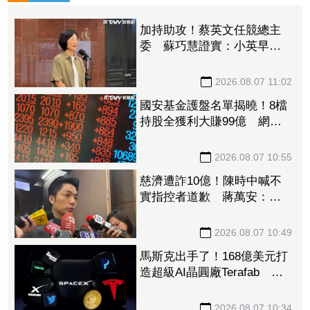
加持助攻！蔡英文任競總主
委 蘇巧慧證實：小英早已
一口答應
2026.08.07 11:02
國安基金護盤名單揭曉！8檔
持股全獲利大賺99億 網：
勝率100%
2026.08.07 10:55
慈濟遭詐10億！陳時中喊不
實指控者道歉 蔣萬安：政
府若買夠何須民間集資
2026.08.07 10:49
馬斯克出手了！168億美元打
造超級AI晶圓廠Terafab 自
建電廠搶攻算力霸權
2026.08.07 10:34