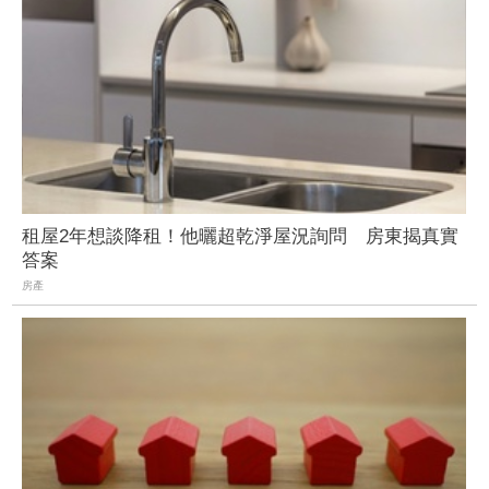
租屋2年想談降租！他曬超乾淨屋況詢問 房東揭真實
答案
房產