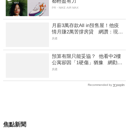
都輕盈有力
PR・NIKE AIR MAX
月薪3萬存款All in預售屋！他疫
情月賺2萬苦撐房貸 網讚：現在
買不到那個價
房產
預算有限只能妥協？ 他看中2樓
公寓卻因「1硬傷」猶豫 網勸
退：根本無解
房產
Recommended by
焦點新聞