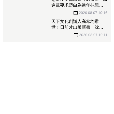
慈濟疫苗採購遭詐10.6億 民
進黨要求藍白為當年抹黑防
疫團隊道歉
2026.08.07 10:16
天下文化創辦人高希均辭
世！日前才出版新書 沈春
華悼：一無所有滿載而歸
2026.08.07 10:11