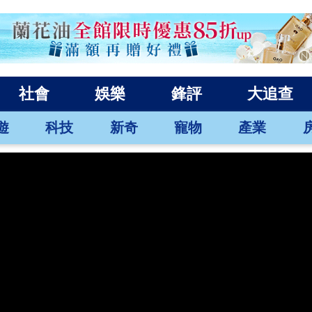
社會
娛樂
鋒評
大追查
遊
科技
新奇
寵物
產業