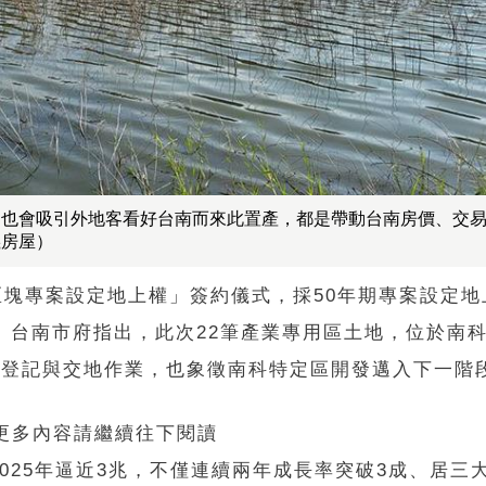
，也會吸引外地客看好台南而來此置產，都是帶動台南房價、交
義房屋）
區塊專案設定地上權」簽約儀式，採50年期專案設定
台南市府指出，此次22筆產業專用區土地，位於南科A
定登記與交地作業，也象徵南科特定區開發邁入下一階
 更多內容請繼續往下閱讀
025年逼近3兆，不僅連續兩年成長率突破3成、居三