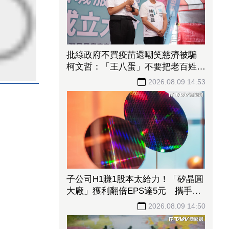
批綠政府不買疫苗還嘲笑慈濟被騙
柯文哲：「王八蛋」不要把老百姓當
白癡
2026.08.09 14:53
子公司H1賺1股本太給力！「矽晶圓
大廠」獲利翻倍EPS達5元 攜手聯
合再生搶攻太陽能商機
2026.08.09 14:50