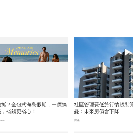
難抓？全包式海島假期，一價搞
社區管理費低於行情超划算
樂，省錢更省心！
憂：未來房價會下降
iwan
房產