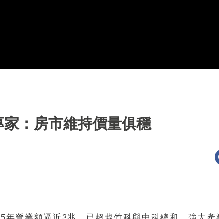
專家：房市維持價量俱穩
25年營業額逼近3兆，已超越竹科與中科總和，強大產