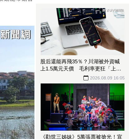
股后還能再飛35％？川湖被外資喊
上1.5萬元天價 毛利率更狂「上看
90％」
2026.08.09 16:05
《勸世三姊妹》5萬張票被搶光！宣