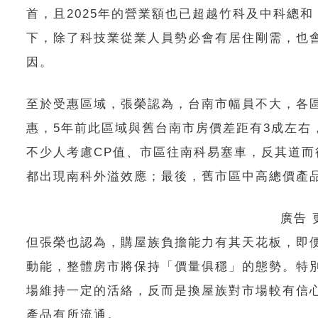
首，且2025年的營業額也已超越竹科及中科總
下，除了科技業從業人員勢必會有居住剛需，也
因。
至於受惠區域，張榮認為，台南市幅員不大，各
惠，5年前此區域與舊台南市房價差距有3成左右
不少人考慮CP值、市區往南科易塞車，反其道
都出現南科外溢效應；最後，舊市區中高總價產
廣告
但張榮也認為，購屋族負擔能力有其天花板，即
動能，整體房市將保持「價量俱穩」的態勢。特
場維持一定的活絡，反而是換屋族對市場較有信心
產品有所流通。