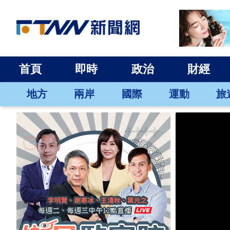
首頁
即時
政治
財經
地方
兩岸
國際
運動
旅