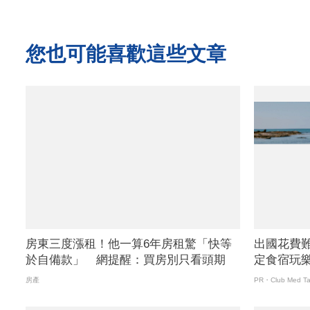
您也可能喜歡這些文章
房東三度漲租！他一算6年房租驚「快等
出國花費
於自備款」 網提醒：買房別只看頭期
定食宿玩
房產
PR・Club Med Ta