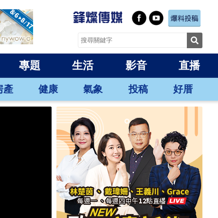
專題
生活
影音
直播
房產
健康
氣象
投稿
好厝