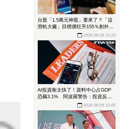
台股「1.5萬元神股」要來了？「這
滑軌大廠」目標價狂升155％創外資
天價 毛利率更上看90％
2026.08.09 15:20
AI投資衝太快了！資料中心占GDP
恐飆3.1% 阿波羅警告：投資反轉
恐重演「次貸式衝擊」
2026.08.09 15:05