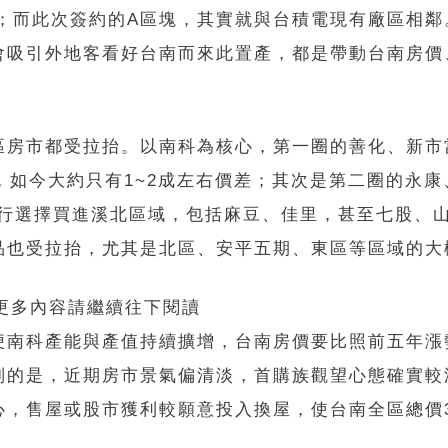
和；而此次簽約的A區塊，其實就與台積電現有廠區相
會吸引外地客看好台南而來此置產，都是帶動台南房價
區房市都受拉抬。以南科為核心，第一圈的善化、新市
，如今大約只有1~2成左右價差；其次是第二圈的永康
而行選擇買進溪北區域，包括麻豆、佳里，甚至七股、
品也受拉抬，尤其是北區、安平五期、東區等區域的大
 更多內容請繼續往下閱讀
便南科產能與產值持續擴增，台南房價要比照前五年漲
別的是，近期房市景氣偏清淡，首購族觀望心態確實較
，售屋或股市獲利較願意投入換屋，使台南全區總價3