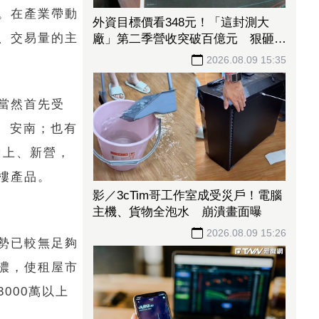
鄰。在產業帶動
外資目標價看348元！「這封測大
、交易量的主
廠」第二季營收突破百億元 狠砸
14億元赴美擴產
2026.08.09 15:35
當然首先受
、安南；也有
山上、新營，
樓產品。
影／3cTim哥工作室成受災戶！電腦
主機、貨物全泡水 崩潰畫面曝
2026.08.09 15:26
勢已較無足夠
濃，使租屋市
000萬以上