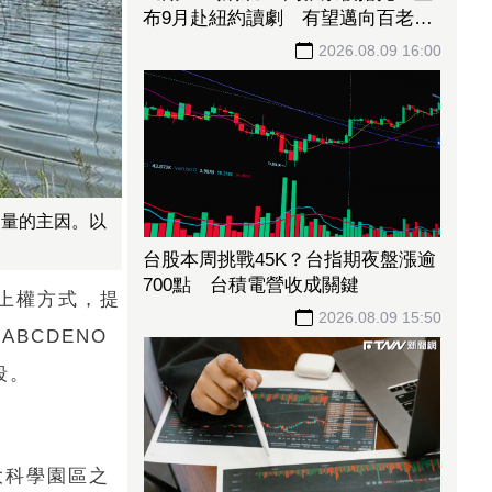
布9月赴紐約讀劇 有望邁向百老匯
舞台
2026.08.09 16:00
易量的主因。以
台股本周挑戰45K？台指期夜盤漲逾
700點 台積電營收成關鍵
地上權方式，提
2026.08.09 15:50
BCDENO
段。
大科學園區之