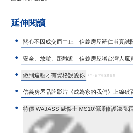
延伸閱讀
關心不因成交而中止 信義房屋羅仁甫真誠
安全、放鬆、距離近 信義房屋曝台灣人瘋
做到這點才有資格說愛你
PR・台灣癌症基金會
信義房屋品牌影片《成為家的我們》上線破
特價 WAJASS 威傑士 MS10潤澤修護滋養霜 