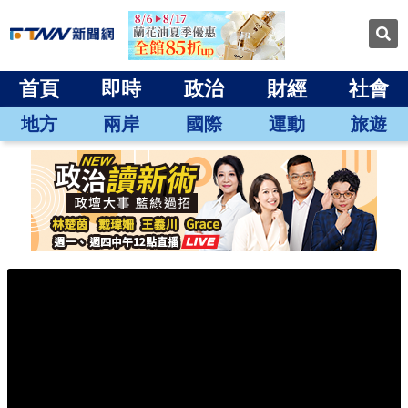
首頁
即時
政治
財經
社會
地方
兩岸
國際
運動
旅遊