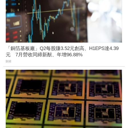
「銅箔基板廠」Q2每股賺3.52元創高、H1EPS達4.39
元 7月營收同締新猷、年增96.88%
財經