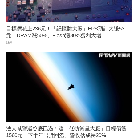
目標價喊上236元！「記憶體大廠」EPS預計大賺53
元 DRAM漲50%、Flash漲30%獲利大增
財經
法人喊營運谷底已過！這「低軌衛星大廠」目標價衝
1560元 下半年出貨回溫、營收估成長20%