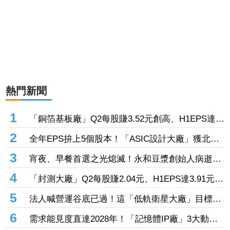
熱門新聞
1
「銅箔基板廠」Q2每股賺3.52元創高、H1EPS達
4.39元 7月營收同締新猷、年增96.88%
2
全年EPS拚上5個股本！「ASIC設計大廠」獲北美
CPU大單助攻 7月營收飆158%
3
宵夜、早餐首選之光熄滅！永和豆漿創始人病逝
享壽70歲
4
「封測大廠」Q2每股賺2.04元、H1EPS達3.91元
7月營收再喜迎年月雙增
5
法人喊營運谷底已過！這「低軌衛星大廠」目標價
衝1560元 下半年出貨回溫、營收估成長20%
6
需求能見度直達2028年！「記憶體IP廠」3大動能