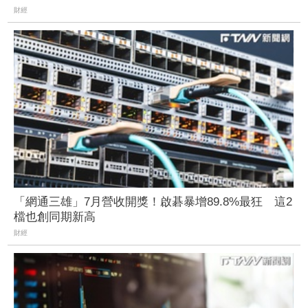
財經
「網通三雄」7月營收開獎！啟碁暴增89.8%最狂 這2
檔也創同期新高
財經