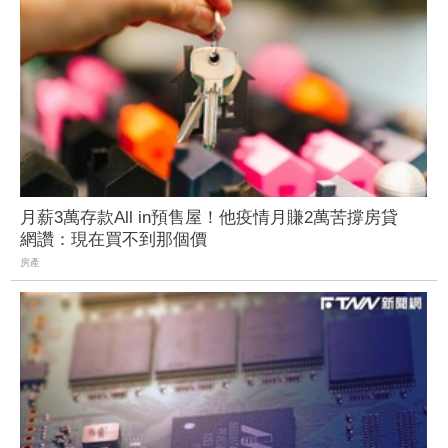
月薪3萬存款All in預售屋！他疫情月賺2萬苦撐房貸
網讚：現在買不到那個價
房產