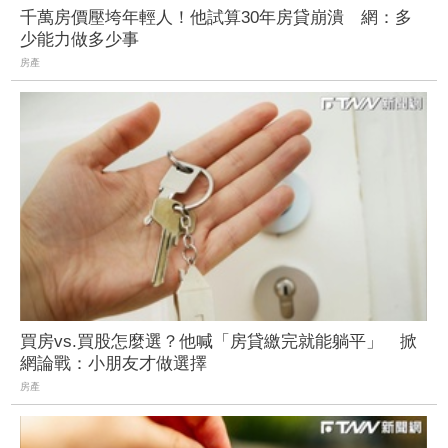
千萬房價壓垮年輕人！他試算30年房貸崩潰 網：多
少能力做多少事
房產
買房vs.買股怎麼選？他喊「房貸繳完就能躺平」 掀
網論戰：小朋友才做選擇
房產