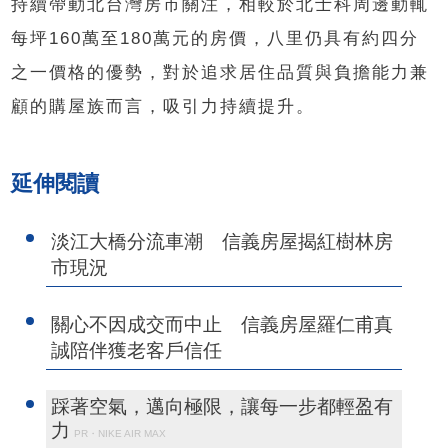
持續帶動北台灣房市關注，相較於北士科周邊動輒
每坪160萬至180萬元的房價，八里仍具有約四分
之一價格的優勢，對於追求居住品質與負擔能力兼
顧的購屋族而言，吸引力持續提升。
延伸閱讀
淡江大橋分流車潮 信義房屋揭紅樹林房
市現況
關心不因成交而中止 信義房屋羅仁甫真
誠陪伴獲老客戶信任
踩著空氣，邁向極限，讓每一步都輕盈有
力
PR・NIKE AIR MAX