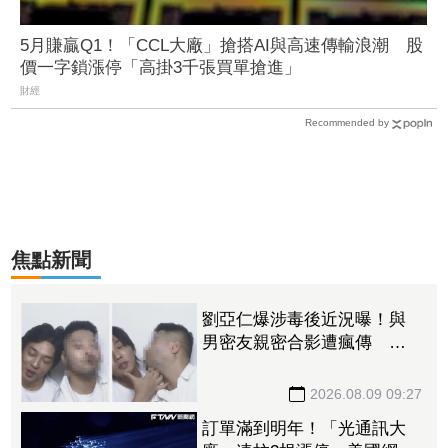
5月賺贏Q1！「CCL大廠」搶搭AI與高速傳輸浪潮 股
價一字鎖漲停「高掛3千張買單搶進」
財經
Recommended by
焦點新聞
劉亞仁爆涉毒後近況曝！與
男密友親密合影遭瘋傳 對
方作勢索吻震撼韓網
2026.08.09 09:27
訂單滿到明年！「光通訊大