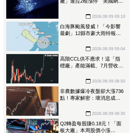
廠」連拉2根漲停 美國網通
需求猛7月營收年增5成
2026.08.09 09:10
白海豚颱風發威！「今影響
最劇」12縣市豪大雨特報
最快明晨解海警
2026.08.09 09:04
高階CCL供不應求！這「指
標廠」產能滿載、7月營收暴
增近130% 全年EPS估達
110元
2026.08.09 08:50
非農數據爆冷夜盤卻大漲736
點！專家解密：壞消息成
「降息」催化劑
2026.08.09 08:30
Q2轉盈每股賺0.18元！「面
板大廠」本周股價小漲