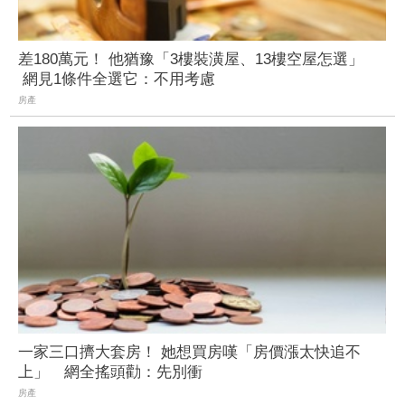
差180萬元！ 他猶豫「3樓裝潢屋、13樓空屋怎選」
網見1條件全選它：不用考慮
房產
一家三口擠大套房！ 她想買房嘆「房價漲太快追不
上」 網全搖頭勸：先別衝
房產