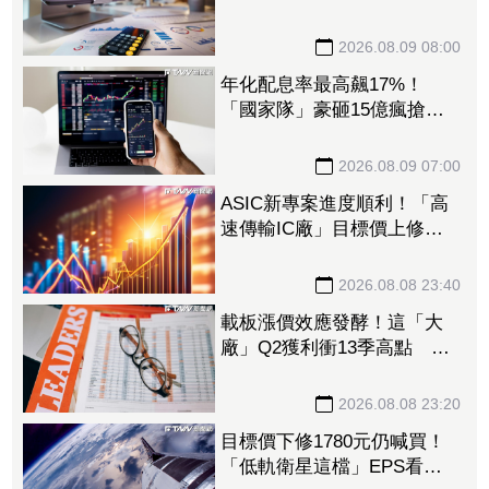
1.45% 自營商出手掃入2191
張、斥資5349萬元
2026.08.09 08:00
年化配息率最高飆17%！
「國家隊」豪砸15億瘋搶這6
檔ETF破4.6萬張 另掃2.4萬
張反1登買超王
2026.08.09 07:00
ASIC新專案進度順利！「高
速傳輸IC廠」目標價上修至
710元 Q3蓄勢待發迎旺季
效應
2026.08.08 23:40
載板漲價效應發酵！這「大
廠」Q2獲利衝13季高點 再
砸468億搶AI商機
2026.08.08 23:20
目標價下修1780元仍喊買！
「低軌衛星這檔」EPS看至