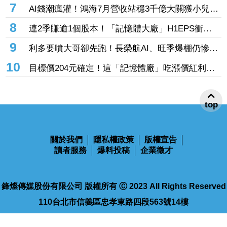
齊發 目標價衝上1430元
7
AI錢潮瘋灌！鴻海7月營收站穩3千億大關獲小兒狂
投逾7萬張居冠 「這檔」單月營收首跨9千億、法
8
連2季賺逾1個股本！「記憶體大廠」H1EPS衝
說前夕吸買氣
20.87元 股價卻殺至跌停鎖死
9
利多要噴大哥卻先跑！長榮航AI、旺季爆棚仍慘冠
賣超王 「這檔鋼鐵」７月營收年增46%也不被買
10
目標價204元確定！這「記憶體廠」吃漲價紅利、
單
Q2毛利率衝70% 全年營運看旺
top
關於我們
隱私權政策
版權宣告
讀者服務
爆料投稿
企業徵才
鋒燦傳媒股份有限公司 版權所有 Ⓒ 2023 All Rights Reserved
110台北市信義區忠孝東路四段563號14樓
電話：02-2768-9100
傳真：02-2768-9102