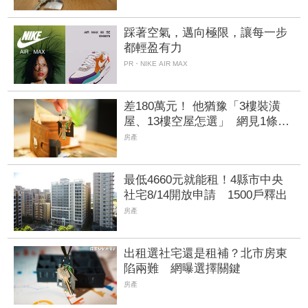
踩著空氣，邁向極限，讓每一步
都輕盈有力
PR・NIKE AIR MAX
差180萬元！ 他猶豫「3樓裝潢
屋、13樓空屋怎選」 網見1條件
全選它：不用考慮
房產
最低4660元就能租！4縣市中央
社宅8/14開放申請 1500戶釋出
房產
出租選社宅還是租補？北市房東
陷兩難 網曝選擇關鍵
房產