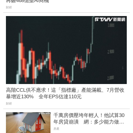
再砸468億搶AI商機
財經
高階CCL供不應求！這「指標廠」產能滿載、7月營收
暴增近130% 全年EPS估達110元
財經
千萬房價壓垮年輕人！他試算30
年房貸崩潰 網：多少能力做多
少事
房產