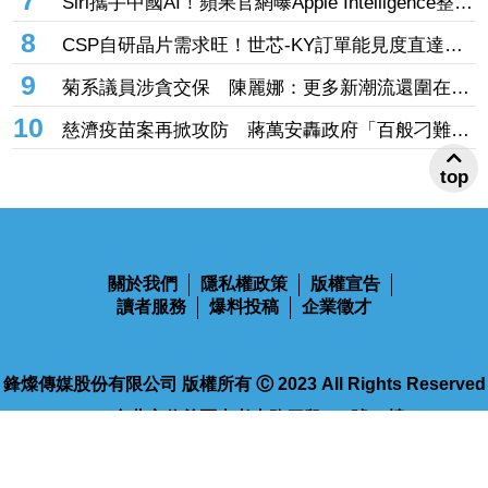
7
Siri攜手中國AI！蘋果官網曝Apple Intelligence整合
阿里「千問」 手冊上線不到一天撤了
8
CSP自研晶片需求旺！世芯-KY訂單能見度直達
2027年底 3奈米晶片放量、2奈米準備接棒
9
菊系議員涉貪交保 陳麗娜：更多新潮流還圍在賴
瑞隆身邊等著掌權
10
慈濟疫苗案再掀攻防 蔣萬安轟政府「百般刁難」
民間自購：慘痛經驗不會忘記
top
關於我們
隱私權政策
版權宣告
讀者服務
爆料投稿
企業徵才
鋒燦傳媒股份有限公司 版權所有 Ⓒ 2023 All Rights Reserved
110台北市信義區忠孝東路四段563號14樓
電話：02-2768-9100
傳真：02-2768-9102