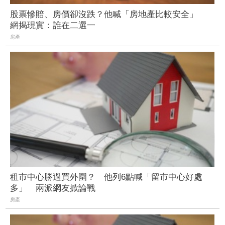
股票慘賠、房價卻沒跌？他喊「房地產比較安全」
網揭現實：誰在二選一
房產
租市中心勝過買外圍？ 他列6點喊「留市中心好處
多」 兩派網友掀論戰
房產