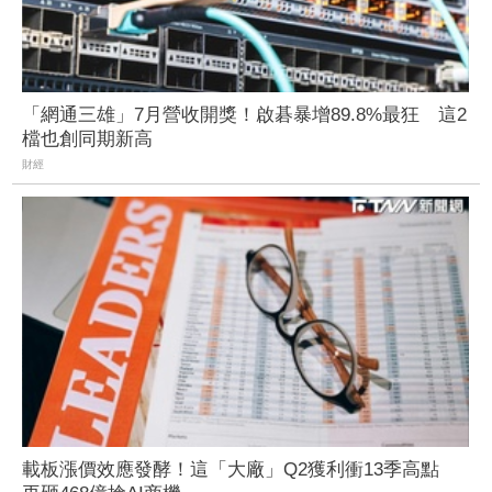
「網通三雄」7月營收開獎！啟碁暴增89.8%最狂 這2
檔也創同期新高
財經
載板漲價效應發酵！這「大廠」Q2獲利衝13季高點