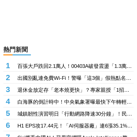
熱門新聞
1
百張大戶跌回2.1萬人！00403A破發震盪「1.3萬人
脫手不要了」 外資反搶23.6萬張入手
2
出國別亂連免費Wi-Fi！警曝「這3個」假熱點名
稱 小心信用卡個資、帳密一秒遭偷走
3
退休金放定存「老本燒更快」？專家親授「1招」
抗通膨 65歲股票推薦配置曝光
4
白海豚的倒計時中！中央氣象署曝最快下午轉輕
颱 但「1地」可能出現局部大雨
5
城鎮韌性演習明日「行動網路降速30分鐘」！民眾
反應冷淡 美媒嘆警報聲不夠大
6
H1 EPS攻17.44元！「AI伺服器廠」連6漲35.1%
輝達GB300、Vera Rubin挹注訂單看到明年