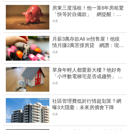
房東三度漲租！他一算6年房租驚
「快等於自備款」 網提醒：買
房別只看頭期
房產
月薪3萬存款All in預售屋！他疫
情月賺2萬苦撐房貸 網讚：現在
買不到那個價
房產
單身年輕人都愛新大樓？他好奇
「小坪數電梯宅是否成趨勢」 業
者：早已M型化
房產
社區管理費低於行情超划算？網
曝3大隱憂：未來房價會下降
房產