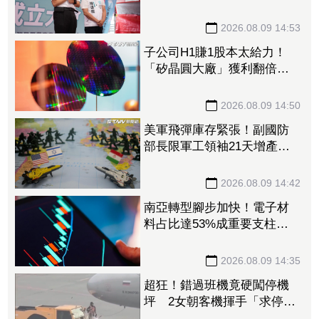
蛋」不要把老百姓當白癡
2026.08.09 14:53
子公司H1賺1股本太給力！
「矽晶圓大廠」獲利翻倍
EPS達5元 攜手聯合再生搶
攻太陽能商機
2026.08.09 14:50
美軍飛彈庫存緊張！副國防
部長限軍工領袖21天增產
1.15兆預算仍卡關
2026.08.09 14:42
南亞轉型腳步加快！電子材
料占比達53%成重要支柱
法人：泛用塑化降至5成以下
2026.08.09 14:35
超狂！錯過班機竟硬闖停機
坪 2女朝客機揮手「求停
車」遭保全帶走