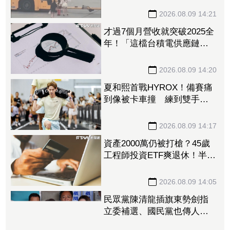
2026.08.09 14:21
才過7個月營收就突破2025全
年！「這檔台積電供應鏈」
上半年稅後純益年增209%
訂單能見度看到明年
2026.08.09 14:20
夏和熙首戰HYROX！備賽痛
到像被卡車撞 練到雙手全
是繭
2026.08.09 14:17
資產2000萬仍被打槍？45歲
工程師投資ETF爽退休！半年
後因「一封信」重返職場
2026.08.09 14:05
民眾黨陳清龍插旗東勢劍指
立委補選、國民黨也傳人選
怎麼合？盧秀燕：共創未