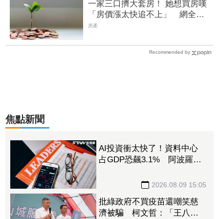
一家三口擠大套房！ 她想買房嘆
「房價漲太快追不上」 網全搖
頭勸：先別衝
房產
Recommended by
焦點新聞
AI投資衝太快了！資料中心
占GDP恐飆3.1% 阿波羅警
告：投資反轉恐重演「次貸
式衝擊」
2026.08.09 15:05
批綠政府不買疫苗還嘲笑慈
濟被騙 柯文哲：「王八