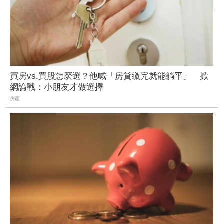
買房vs.買股怎麼選？他喊「房貸繳完就能躺平」 掀
網論戰：小朋友才做選擇
房產