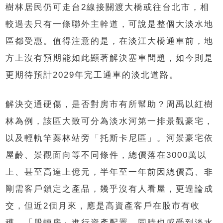
樹林居民仍可走台2線接關渡大橋或往台北市，相
較過去只有一條聯外主幹道，可說是整個大淡水地
區都受惠。值得注意的是，在淡江大橋通車前，地
方上沒有預期能如此顯著解決塞車問題，如今則是
更期待預計2029年完工通車的淡北道路。
解決交通硬傷，是否對房市有所幫助？周禹以紅樹
林為例，該區大致可分為淡水河第一排景觀豪宅，
以及輕軌竿蓁林站旁「托斯卡尼區」。河景豪宅依
屋齡、景觀面向等不同條件，總價落在3000萬以
上、甚至高達上億元，半年至一年前因總價高、非
剛需客戶鎖定之產品，幾乎沒有人看屋，更遑論成
交，但近2個月來，應是高資產客戶在股市有收
穫，「股轉房」進行資產配置，同時也感受到淡水