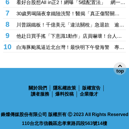
6
看好台股想All in正2！網曝「5檔配置法」 網一面
倒喊：算哪門子分散風險
7
30歲男喝隔夜拿鐵險洗腎！醫揭「真正傷腎關
鍵」：放室溫一下午
8
川普踢鐵板！千億美元「違法關稅」急退款 逾
1660億稅款已退6成
9
他赴日買手搖「下意識1動作」店員嚇壞！台人秒
懂：基本技能
10
白海豚颱風逼近北台灣！最快明下午發海警 專家
曝「北部陸警」關鍵
top
關於我們
隱私權政策
版權宣告
讀者服務
爆料投稿
企業徵才
鋒燦傳媒股份有限公司 版權所有 Ⓒ 2023 All Rights Reserved
110台北市信義區忠孝東路四段563號14樓