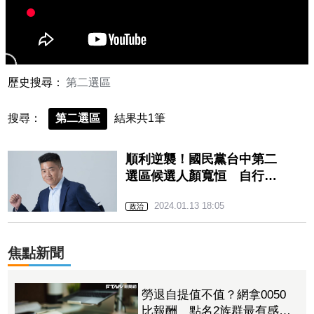
歷史搜尋：
第二選區
搜尋：
第二選區
結果共1筆
順利逆襲！國民黨台中第二
選區候選人顏寬恒 自行宣
布當選
2024.01.13 18:05
政治
焦點新聞
勞退自提值不值？網拿0050
比報酬 點名2族群最有感：