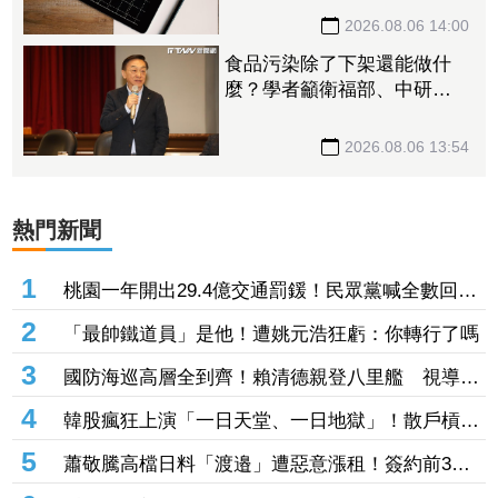
2026.08.06 14:00
食品污染除了下架還能做什
麼？學者籲衛福部、中研
院、國衛院建立食安風險研
究平台
2026.08.06 13:54
熱門新聞
1
桃園一年開出29.4億交通罰鍰！民眾黨喊全數回饋
交通、別再只買科技執法
2
「最帥鐵道員」是他！遭姚元浩狂虧：你轉行了嗎
3
國防海巡高層全到齊！賴清德親登八里艦 視導漢
光「台北港防衛戰」
4
韓股瘋狂上演「一日天堂、一日地獄」！散戶槓桿
被巴到崩潰 今年熔斷至少44次
5
蕭敬騰高檔日料「渡邉」遭惡意漲租！簽約前3小
時房東反悔 急尋餐廳新地點