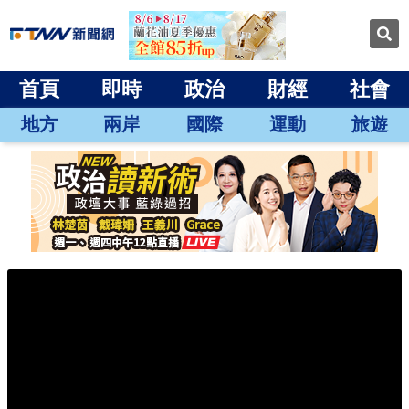
首頁
即時
政治
財經
社會
地方
兩岸
國際
運動
旅遊