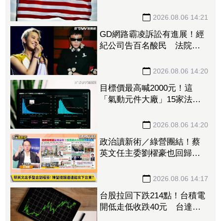
事供應鏈
2026.08.06 14:21
GD網路霸凌訴訟有進展！經
紀公司告百名酸民 法院最
高裁罰700萬韓元
2026.08.06 14:20
目標價最高喊2000元！這
「氣動元件大廠」15家法人
齊按讚 半導體新品＋中國
市占雙引擎啟動
2026.08.06 14:20
政治讀新術／綠營團結！蔡
英文任主委劉櫂豪也回歸
王瑞德預言：民進黨最接近
拿下台東的一次
2026.08.06 14:17
台股拉回下跌214點！台積電
開低走低收跌40元 台達
電、鴻海、日月光挺身撐盤