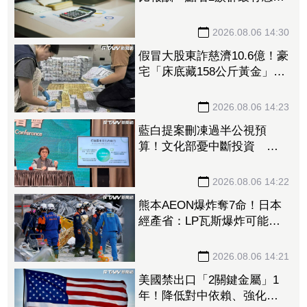
節稅效果佳
2026.08.06 14:30
假冒大股東詐慈濟10.6億！豪
宅「床底藏158公斤黃金」
前律師公會理事長等17人起
訴
2026.08.06 14:23
藍白提案刪凍過半公視預
算！文化部憂中斷投資 恐
造成文化的世代斷層
2026.08.06 14:22
熊本AEON爆炸奪7命！日本
經產省：LP瓦斯爆炸可能性
高
2026.08.06 14:21
美國禁出口「2關鍵金屬」1
年！降低對中依賴、強化軍