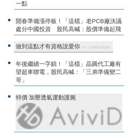
一點
開春準備漲停板！「這檔」老PCB廠決議
處分中國投資 股民高喊：股價準備起飛
做到這點才有資格說愛你
PR・台灣癌症基金會
年後繼續一字鎖！「這檔」晶圓代工廠有
望超車聯電，股民高喊：「三弟準備變二
哥」
特價 加壓透氣運動護腕