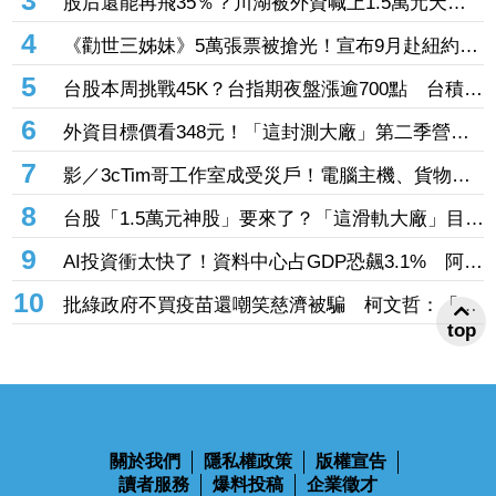
3
股后還能再飛35％？川湖被外資喊上1.5萬元天
價 毛利率更狂「上看90％」
4
《勸世三姊妹》5萬張票被搶光！宣布9月赴紐約讀
劇 有望邁向百老匯舞台
5
台股本周挑戰45K？台指期夜盤漲逾700點 台積電
營收成關鍵
6
外資目標價看348元！「這封測大廠」第二季營收
突破百億元 狠砸14億元赴美擴產
7
影／3cTim哥工作室成受災戶！電腦主機、貨物全
泡水 崩潰畫面曝
8
台股「1.5萬元神股」要來了？「這滑軌大廠」目標
價狂升155％創外資天價 毛利率更上看90％
9
AI投資衝太快了！資料中心占GDP恐飆3.1% 阿波
羅警告：投資反轉恐重演「次貸式衝擊」
10
批綠政府不買疫苗還嘲笑慈濟被騙 柯文哲：「王
top
八蛋」不要把老百姓當白癡
關於我們
隱私權政策
版權宣告
讀者服務
爆料投稿
企業徵才