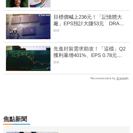
目標價喊上236元！「記憶體大
廠」EPS預計大賺53元 DRAM
漲50%、Flash漲30%獲利大增
財經
先進封裝需求助攻！「這檔」Q2
獲利暴增401%、EPS 0.78元
H1營運同步創高
財經
Recommended by
焦點新聞