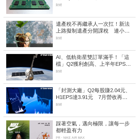
166.45元 7月營收續旺再迎年月
財經
雙增
遺產稅不再繼承人一次扛！新法
上路擬制遺產分開課稅 連小額
都能申請分期
財經
AI、低軌衛星雙訂單滿手！「這
檔」Q2獲利創高、上半年EPS衝
2.5元 全年營運看旺
財經
「封測大廠」Q2每股賺2.04元、
H1EPS達3.91元 7月營收再喜
迎年月雙增
財經
踩著空氣，邁向極限，讓每一步
都輕盈有力
PR・NIKE AIR MAX