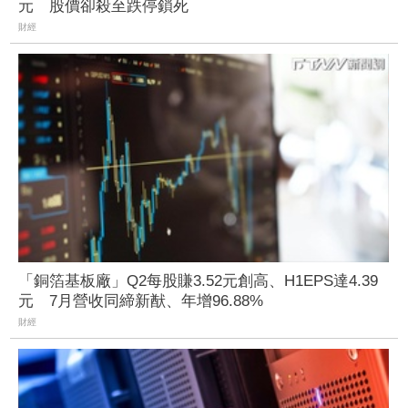
元 股價卻殺至跌停鎖死
財經
「銅箔基板廠」Q2每股賺3.52元創高、H1EPS達4.39
元 7月營收同締新猷、年增96.88%
財經