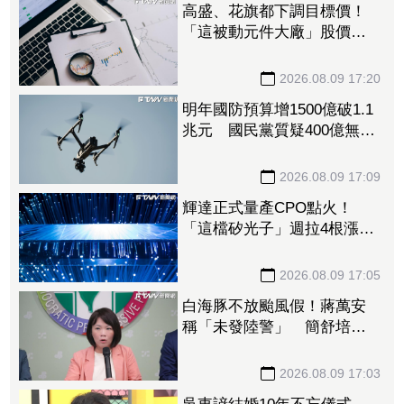
高盛、花旗都下調目標價！
「這被動元件大廠」股價腰
斬人心惶惶 專家逆勢喊
安：兩家外資都沒看衰它
2026.08.09 17:20
明年國防預算增1500億破1.1
兆元 國民黨質疑400億無人
機硬要編特別預算「刷卡換
現金」
2026.08.09 17:09
輝達正式量產CPO點火！
「這檔矽光子」週拉4根漲
停 啖1.6T、3.2T大餅EPS上
看17元
2026.08.09 17:05
白海豚不放颱風假！蔣萬安
稱「未發陸警」 簡舒培轟
雙標：巴威當時也沒有
2026.08.09 17:03