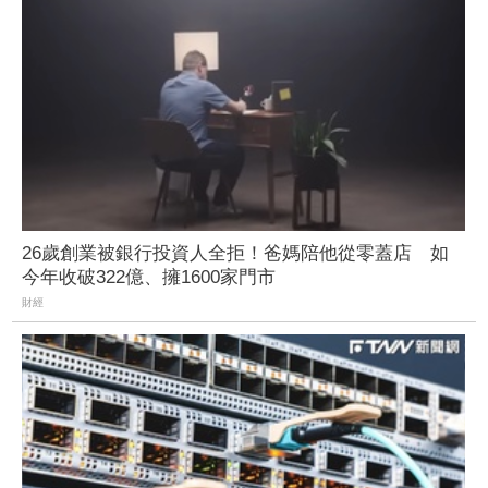
26歲創業被銀行投資人全拒！爸媽陪他從零蓋店 如
今年收破322億、擁1600家門市
財經