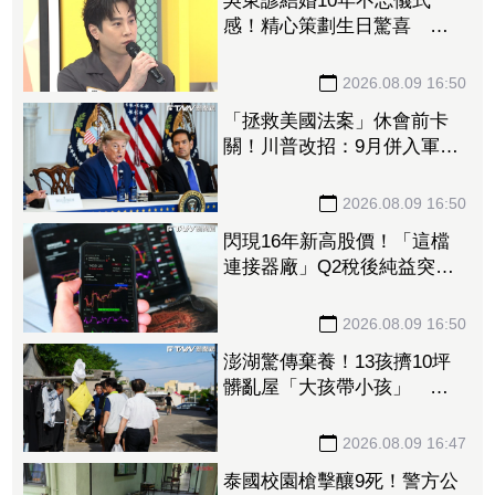
吳東諺結婚10年不忘儀式
感！精心策劃生日驚喜 還
主動帶娃羨煞人妻女星
2026.08.09 16:50
「拯救美國法案」休會前卡
關！川普改招：9月併入軍費
預算案
2026.08.09 16:50
閃現16年新高股價！「這檔
連接器廠」Q2稅後純益突破2
億元 公司展望轉型有成、
獲利再提升
2026.08.09 16:50
澎湖驚傳棄養！13孩擠10坪
髒亂屋「大孩帶小孩」 父
母帶走補助金離家8個月
2026.08.09 16:47
泰國校園槍擊釀9死！警方公