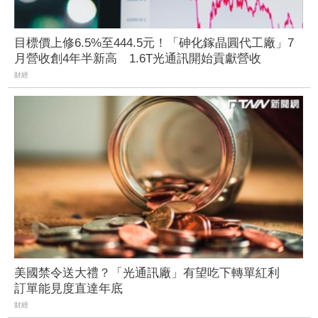
目標價上修6.5%至444.5元！「砷化鎵晶圓代工廠」7
月營收創4年半新高 1.6T光通訊開始貢獻營收
財經
美國禁令送大禮？「光通訊廠」有望吃下轉單紅利
訂單能見度直達年底
財經