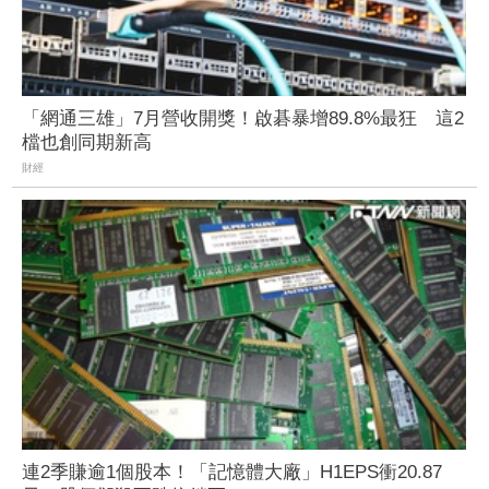
「網通三雄」7月營收開獎！啟碁暴增89.8%最狂 這2
檔也創同期新高
財經
連2季賺逾1個股本！「記憶體大廠」H1EPS衝20.87