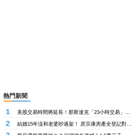
熱門新聞
1
美股交易時間將延長！那斯達克「23小時交易」這
天上路 每日僅休市1小時
2
結婚15年沒和老婆吵過架！ 庹宗康房產全登記對方
名下 曝婚姻保鮮秘訣