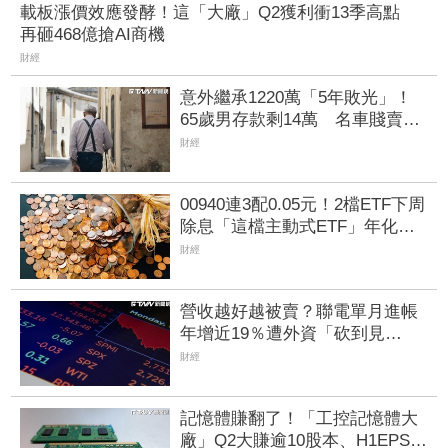
載板漲價效應發酵！這「大廠」Q2獲利衝13季高點
再砸468億搶AI商機
財經
意外繼承1220萬「5年敗光」！
65歲男存款剩14萬 名車賤賣也
救不了
財經
00940連3配0.05元！2檔ETF下周
除息「這檔主動式ETF」年化配
息率逼11%超香 最後上車日曝
財經
營收越好越被賣？聯電單月進帳
年增近19％遭外資「砍到見
骨」 台塑4寶「這檔」營收刷
財經
49個月新高也挨刀
記憶體賺翻了！「工控記憶體大
廠」Q2大賺逾10股本、H1EPS達