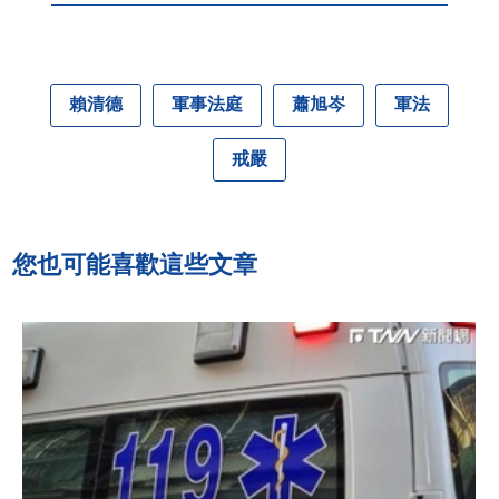
賴清德
軍事法庭
蕭旭岑
軍法
戒嚴
您也可能喜歡這些文章