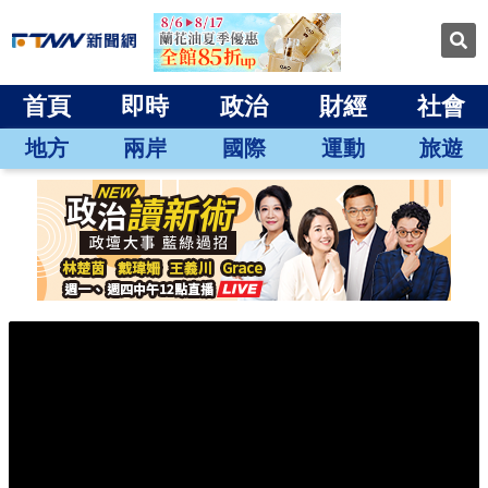
首頁
即時
政治
財經
社會
地方
兩岸
國際
運動
旅遊