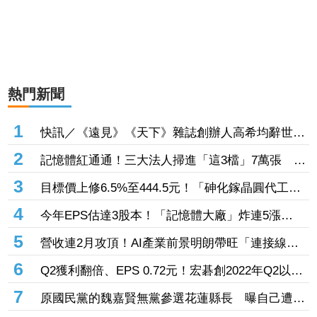
熱門新聞
1
快訊／《遠見》《天下》雜誌創辦人高希均辭世
享耆壽90歲
2
記憶體紅通通！三大法人掃進「這3檔」7萬張 砸
229億元連4日補貨南亞科
3
目標價上修6.5%至444.5元！「砷化鎵晶圓代工
廠」7月營收創4年半新高 1.6T光通訊開始貢獻營
4
今年EPS估達3股本！「記憶體大廠」炸連5漲
收
44% 外資卻砍近1.8萬張抱回31.5億元
5
營收連2月攻頂！AI產業前景明朗帶旺「連接線束
大廠」成長 外資目標價喊上3665元
6
Q2獲利翻倍、EPS 0.72元！宏碁創2022年Q2以來
新高 9月IFA將發表AI PC新品
7
原國民黨的魏嘉賢無黨參選花蓮縣長 曝自己遭打
壓當花蓮市長水塔還被投毒「次氯酸鈉」