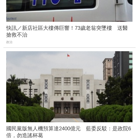
快訊／新店社區大樓傳巨響！73歲老翁突墜樓 送醫
搶救不治
政治
國民黨版無人機預算達2400億元 藍委反駁：是政院6
倍，勿造謠杯葛