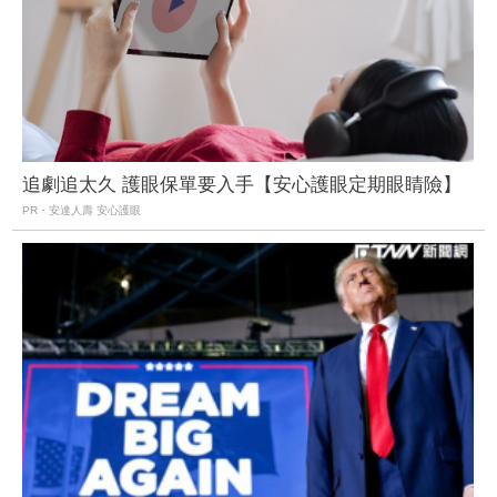
追劇追太久 護眼保單要入手【安心護眼定期眼睛險】
PR・安達人壽 安心護眼