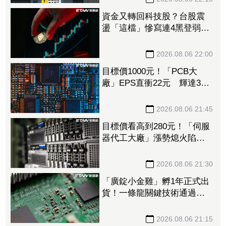
資金又轉回科技股？台股震
盪「這檔」慘寫連4黑登弱勢
股王 國票金、潤泰新也淪
大盤刀下魂
2026.08.06 22:00
目標價1000元！「PCB大
廠」EPS直衝22元 輝達3年
大單＋Vera CPU市占率破5成
後市看旺
2026.08.06 21:45
目標價看高到280元！「伺服
器代工大廠」漲勢熄火陷連2
跌 三大法人今出清1.1萬
張、抽回21億元
2026.08.06 21:30
「廣錠小金雞」孵1年正式出
貨！一條龍關鍵技術通過驗
證 拿下美系網通、雲端大
廠訂單
2026.08.06 21:15