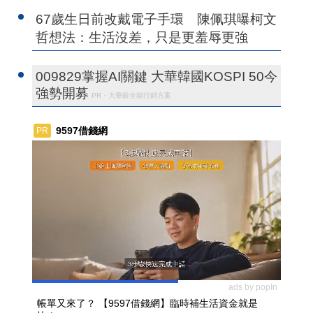
67歲生日前改戴電子手環 陳佩琪曝柯文
哲想法：生活沒差，只是更羞辱更強
009829掌握AI關鍵 大華韓國KOSPI 50今
強勢開募
PR・大華銀全能行銷方案
9597借錢網
PR
ads by popIn
帳單又來了？ 【9597借錢網】臨時補生活資金就是