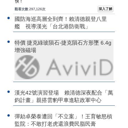
快！
深入了解
觀看次數 297,126次
國防海巡高層全到齊！賴清德親登八里
艦 視導漢光「台北港防衛戰」
特價 捷克綠玻隕石-捷克隕石方形墜 6.4g
增強磁場
漢光42號演習登場 賴清德深夜配合「萬
鈞計畫」親搭雲豹甲車進駐政軍中心
彈劾卓榮泰遭回「不立案」！王育敏怒槓
監院：不敢打老虎還浪費民脂民膏