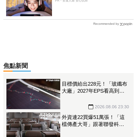
PR・安達人壽 安心抗癌
Recommended by
焦點新聞
目標價給出228元！「玻纖布
大廠」2027年EPS看高到
15.72元 電子材料放量＋轉
投資挹注營收
2026.08.06 23:30
外資連22買爆51萬張！「這
檔傳產大哥」跟著聯發科發
大財 打造高效通道營收創