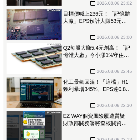
新高
2026.08.06 23:02
目標價喊上236元！「記憶體
大廠」EPS預計大賺53元
DRAM漲50%、Flash漲30%
獲利大增
2026.08.06 23:00
Q2每股大賺5.4元創高！「記
憶體大廠」今小漲1%守住連
5紅 自營商卻脫手449張、
抱回7549萬元
2026.08.06 22:45
化工景氣回溫！「這檔」H1
獲利暴增345%、EPS達0.89
元 八大公股調節逾千萬元
2026.08.06 22:30
EZ WAY個資風險屢遭質疑
財政部關務署將查核關貿公
司、檢討是否統一收費正式
委任
2026.08.06 22:13