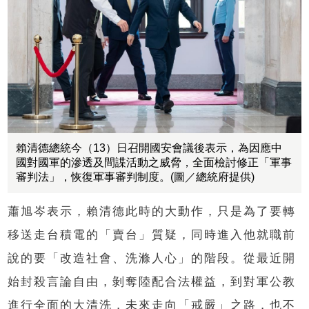
賴清德總統今（13）日召開國安會議後表示，為因應中
國對國軍的滲透及間諜活動之威脅，全面檢討修正「軍事
審判法」，恢復軍事審判制度。(圖／總統府提供)​
蕭旭岑表示，賴清德此時的大動作，只是為了要轉
移送走台積電的「賣台」質疑，同時進入他就職前
說的要「改造社會、洗滌人心」的階段。從最近開
始封殺言論自由，剝奪陸配合法權益，到對軍公教
進行全面的大清洗，未來走向「戒嚴」之路，也不