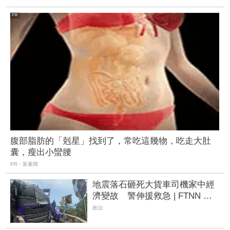
腹部脂肪的「剋星」找到了，常吃這幾物，吃走大肚
囊，瘦出小蠻腰
PR・新素簡
地震落石砸死大貨車司機家中經
濟變故 警伸援救急 | FTNN 新
聞網
政治