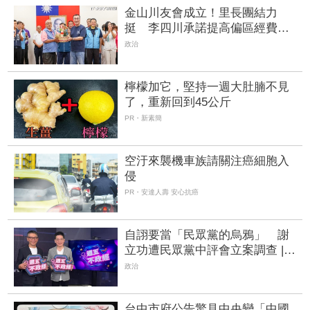
金山川友會成立！里長團結力
挺 李四川承諾提高偏區經費促
建設
政治
檸檬加它，堅持一週大肚腩不見
了，重新回到45公斤
PR・新素簡
空汙來襲機車族請關注癌細胞入
侵
PR・安達人壽 安心抗癌
自詡要當「民眾黨的烏鴉」 謝
立功遭民眾黨中評會立案調查 |
FTNN 新聞網
政治
台中市府公告驚見中央變「中國