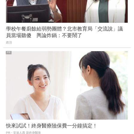
學校午餐廚餘給弱勢團體？北市教育局「交流說」議
員當場聽傻 輿論炸鍋：不要鬧了
政治
快來試試！終身醫療險保費一分鐘搞定！
PR・安達人壽 新終身醫靠