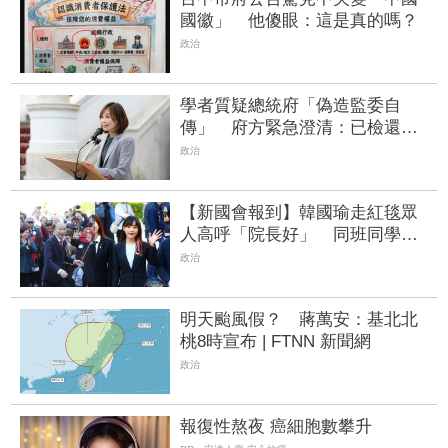
國徽」 他傻眼：這是真的嗎？
政治
學者質疑總統府「偽造監委自
傳」 府方緊急澄清：已檢還原
件
政治
【新國會報到】韓國瑜走紅毯眾
人高呼「院長好」 同班同學黃
捷喊：一起經營好班級 | FTNN
政治
新聞網
明天颱風假？ 蔣萬安：基北北
桃8時宣布 | FTNN 新聞網
政治
報復性熬夜 癌細胞數攀升