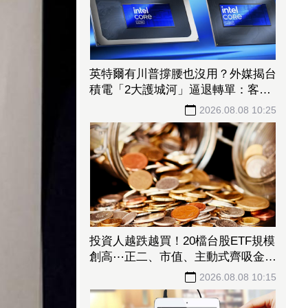
英特爾有川普撐腰也沒用？外媒揭台
積電「2大護城河」逼退轉單：客戶
不敢得罪
2026.08.08 10:25
投資人越跌越買！20檔台股ETF規模
創高⋯正二、市值、主動式齊吸金
「這檔正2」今年績效飆105%
2026.08.08 10:15