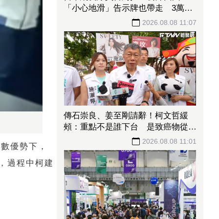
「小心地滑」告示牌也帶走 3萬人
笑翻
2026.08.08 11:07
傳石崇良、姜至剛請辭！柯文哲緩
頰：重點不是誰下台 是致癌物從哪
來、油流去哪
2026.08.08 11:01
多數優勢下，
，過程中柯建