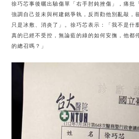
徐巧芯事後曬出驗傷單「右手肘鈍挫傷」，痛批
強調自己並未與柯建銘爭執，反而勸他別亂敲，
只是冰敷、消炎了」。徐巧芯表示：「我不是什
真的已經不受控，無論藍的綠的如何安撫，他都
的總召嗎？」