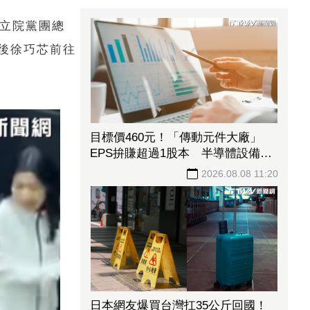
黨立院黨團總
後徐巧芯前往
目標價460元！「傳動元件大廠」
EPS拚賺超過1股本 半導體設備需
求爆發、漲價有戲
2026.08.08 11:20
日本網友爆買台灣扛35公斤回國！