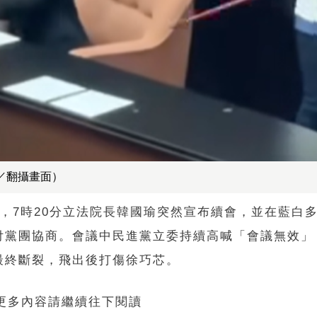
／翻攝畫面）
，7時20分立法院長韓國瑜突然宣布續會，並在藍白
付黨團協商。會議中民進黨立委持續高喊「會議無效」
最終斷裂，飛出後打傷徐巧芯。
 更多內容請繼續往下閱讀