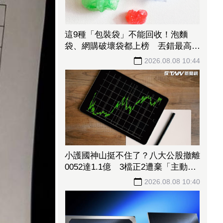
這9種「包裝袋」不能回收！泡麵
袋、網購破壞袋都上榜 丟錯最高罰
6000元
2026.08.08 10:44
小護國神山挺不住了？八大公股撤離
0052達1.1億 3檔正2遭棄「主動式
天公號」也中槍
2026.08.08 10:40