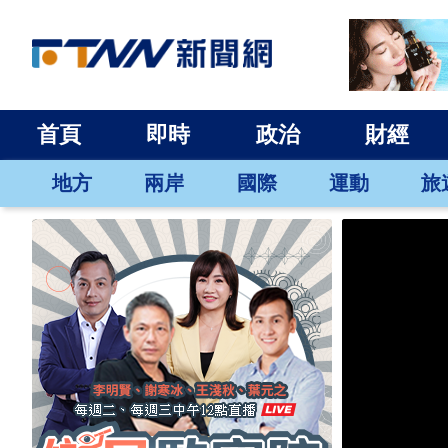
首頁
即時
政治
財經
地方
兩岸
國際
運動
旅