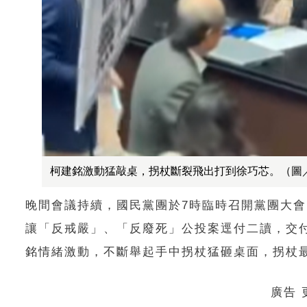
柯建銘激動猛敲桌，拐杖斷裂飛出打到徐巧芯。（圖
晚間會議持續，國民黨團於7時臨時召開黨團大會
讓「反戒嚴」、「反廢死」公投案逕付二讀，交
銘情緒激動，不斷舉起手中拐杖猛砸桌面，拐杖
廣告