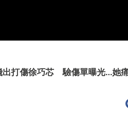
出打傷徐巧芯 驗傷單曝光...她