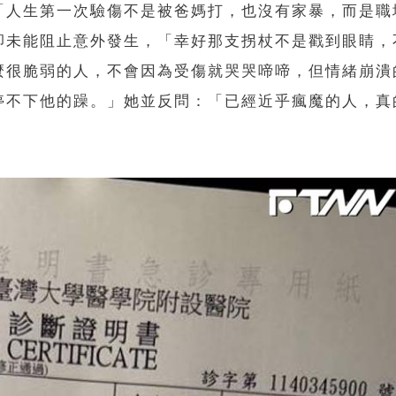
「人生第一次驗傷不是被爸媽打，也沒有家暴，而是職
卻未能阻止意外發生，「幸好那支拐杖不是戳到眼睛，
麼很脆弱的人，不會因為受傷就哭哭啼啼，但情緒崩潰
停不下他的躁。」她並反問：「已經近乎瘋魔的人，真