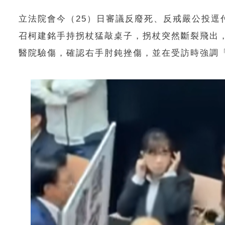
立法院會今（25）日審議反廢死、反戒嚴公投
召柯建銘手持拐杖猛敲桌子，拐杖突然斷裂飛出
醫院驗傷，確認右手肘鈍挫傷，並在受訪時強調