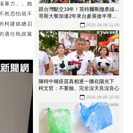
場暴力」。她
跟台灣斷交19年！英特爾剛撤產線...
不然恐怕就不
哥斯大黎加連2年來台參展搶半導體
商機
的柯建銘總召
2026.08.08 11:00
的適任執政黨
陳時中稱疫苗真相逐一攤在陽光下
柯文哲：不要臉、完全沒天良沒良心
2026.08.08 10:50