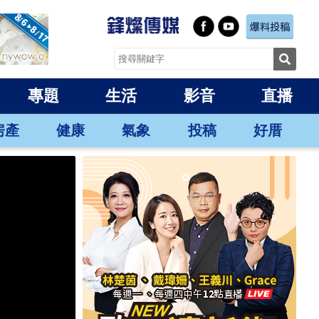
專題
生活
影音
直播
房產
健康
氣象
投稿
好厝