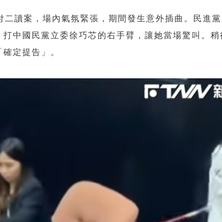
逕付二讀案，場內氣氛緊張，期間發生意外插曲。民進
，打中國民黨立委徐巧芯的右手臂，讓她當場驚叫。稍
「確定提告」。