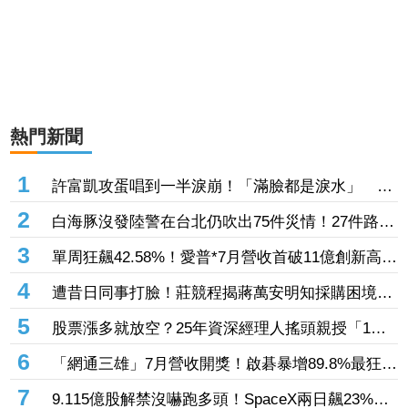
熱門新聞
1
許富凱攻蛋唱到一半淚崩！「滿臉都是淚水」 父
親節開唱思念亡父
2
白海豚沒發陸警在台北仍吹出75件災情！27件路樹
倒塌、21件災情處理中
3
單周狂飆42.58%！愛普*7月營收首破11億創新高
「年增144.57%」 重返準千金股
4
遭昔日同事打臉！莊競程揭蔣萬安明知採購困境
卻仍散播「擋疫苗」說
5
股票漲多就放空？25年資深經理人搖頭親授「1絕
招」抓買賣時機：看誰占上風
6
「網通三雄」7月營收開獎！啟碁暴增89.8%最狂