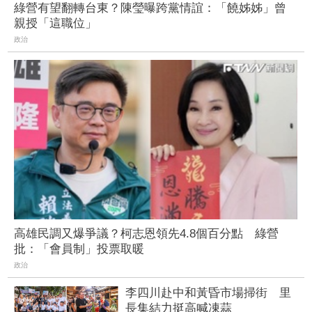
綠營有望翻轉台東？陳瑩曝跨黨情誼：「饒姊姊」曾
親授「這職位」
政治
高雄民調又爆爭議？柯志恩領先4.8個百分點 綠營
批：「會員制」投票取暖
政治
李四川赴中和黃昏市場掃街 里
長集結力挺高喊凍蒜