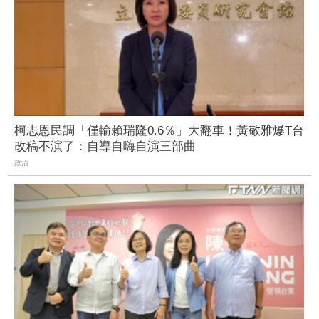
柯志恩民調「僅輸賴瑞隆0.6％」大翻車！黃敬雅爆T台
改稿不演了：自導自嗨自演三部曲
政治