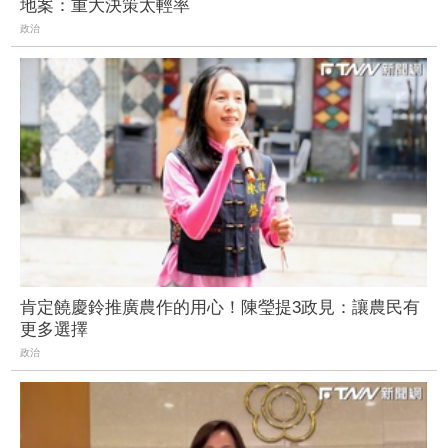
地案：重大決策太輕率
政治
肯定饒慶鈴推廣農作的用心！陳瑩提3政見：讓農民有
更多選擇
政治