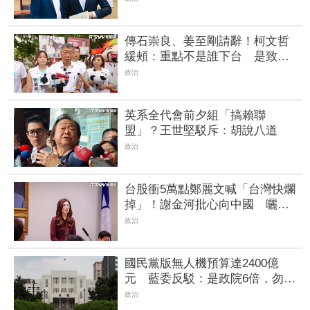
傳石崇良、姜至剛請辭！柯文哲
緩頰：重點不是誰下台 是致癌
物從哪來、油流去哪
政治
英系全代會前夕組「搞賴聯
盟」？王世堅駁斥：胡說八道
政治
台股衝5萬點鄭麗文喊「台灣快爛
掉」！謝金河批心向中國 曬上
半年真實數據打臉
政治
國民黨版無人機預算達2400億
元 藍委反駁：是政院6倍，勿造
謠杯葛
政治