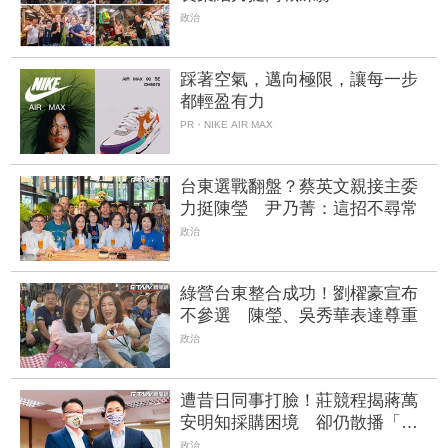
政治
踩著空氣，邁向極限，讓每一步
都輕盈有力
PR・NIKE AIR MAX
台東選戰翻盤？蔡英文親接主委
力挺陳瑩 尹乃菁：這招不尋常
政治
綠營台東整合成功！劉櫂豪宣布
不參選 陳瑩、吳秀華表達尊重
政治
遭昔日同事打臉！莊競程揭蔣萬
安明知採購困境 卻仍散播「擋
疫苗」說
政治