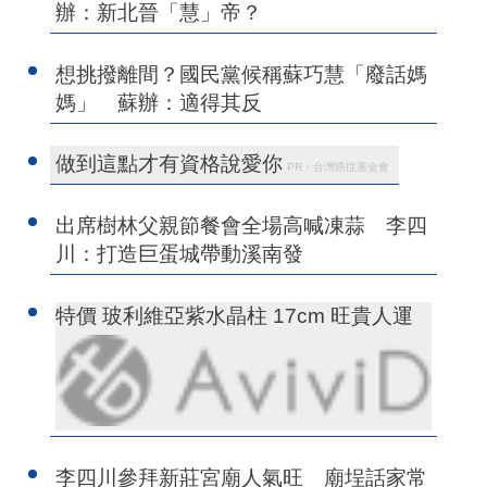
辦：新北晉「慧」帝？
想挑撥離間？國民黨候稱蘇巧慧「廢話媽
媽」 蘇辦：適得其反
做到這點才有資格說愛你
PR・台灣癌症基金會
出席樹林父親節餐會全場高喊凍蒜 李四
川：打造巨蛋城帶動溪南發
特價 玻利維亞紫水晶柱 17cm 旺貴人運
李四川參拜新莊宮廟人氣旺 廟埕話家常