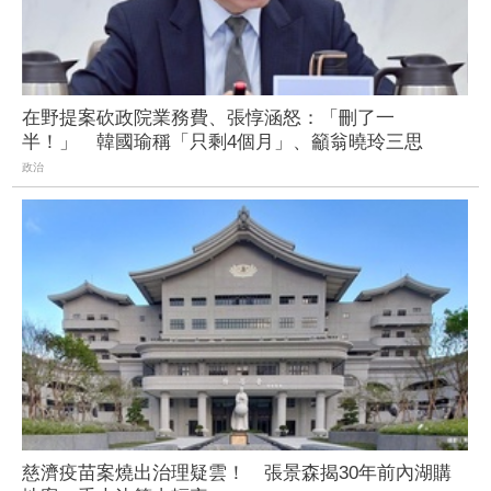
在野提案砍政院業務費、張惇涵怒：「刪了一
半！」 韓國瑜稱「只剩4個月」、籲翁曉玲三思
政治
慈濟疫苗案燒出治理疑雲！ 張景森揭30年前內湖購