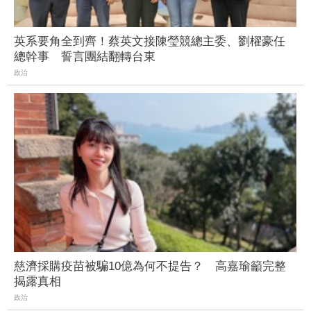
英系要角全到齊！蔡英文接陳瑩競總主委、劉櫂豪任
總幹事 誓言團結翻轉台東
政治
慈濟採購疫苗被騙10億為何不提告？ 高嘉瑜籲完整
揭露真相
政治