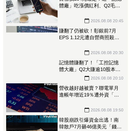
體廠」吃漲價紅利、Q2毛利
率衝70% 全年營運看旺
2026.08.08 20:45
賺翻了仍被砍！彰銀前7月
EPS 1.12元遭自營商照殺
2.33億淪賣超王 「這檔記憶
體」營收創高也遭倒
2026.08.08 20:30
記憶體賺翻了！「工控記憶
體大廠」Q2大賺逾10股本、
H1EPS達166.45元 7月營收
續旺再迎年月雙增
2026.08.08 20:10
營收越好越被賣？聯電單月
進帳年增近19％遭外資「砍
到見骨」 台塑4寶「這檔」
營收刷49個月新高也挨刀
2026.08.08 19:50
韓股崩跌引爆資金出逃！南