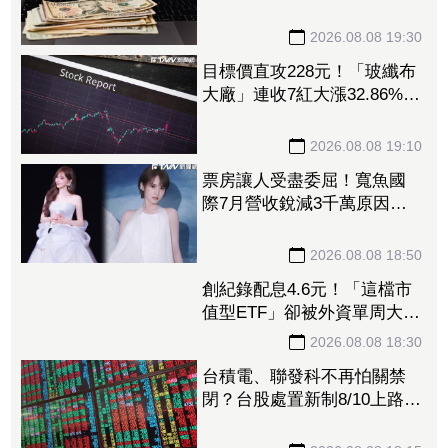
韓散戶7月砸46億美元「錢」
進美股
2026.08.08 19:30
目標價直攻228元！「玻纖布
大廠」連收7紅大漲32.86%
投信單周撒16.7億元、掃入近
萬張
2026.08.08 19:10
票房讓人受盡委屈！寬魚國
際7月營收銳減3千萬原因曝
「王心凌票房＞楊丞琳」
網笑翻：是吃了誠實果實嗎
2026.08.08 18:50
創紀錄配息4.6元！「這檔市
值型ETF」卻被外資單周大砍
3.4萬張 00923豪配3.05元同
被抽回2億元
2026.08.08 18:30
台積電、聯發科不再怕關禁
閉？台股處置新制8/10上路！