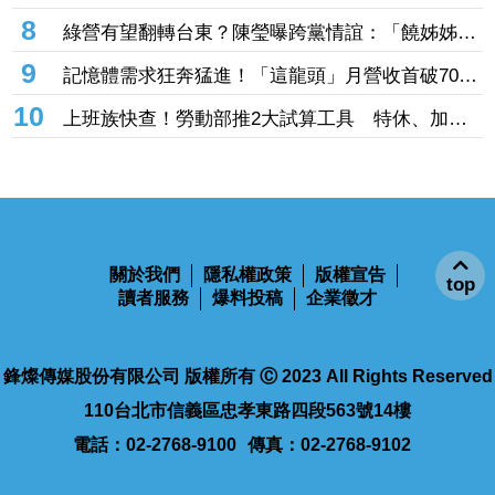
這2檔也創同期新高
7
9.115億股解禁沒嚇跑多頭！SpaceX兩日飆23%
離IPO價只差一步
8
綠營有望翻轉台東？陳瑩曝跨黨情誼：「饒姊姊」
曾親授「這職位」
9
記憶體需求狂奔猛進！「這龍頭」月營收首破70億
創新高 前七月年增飆破137%
10
上班族快查！勞動部推2大試算工具 特休、加班
費一鍵算清楚
top
關於我們
隱私權政策
版權宣告
讀者服務
爆料投稿
企業徵才
鋒燦傳媒股份有限公司 版權所有 Ⓒ 2023 All Rights Reserved
110台北市信義區忠孝東路四段563號14樓
電話：02-2768-9100
傳真：02-2768-9102