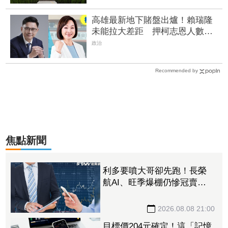
高雄最新地下賭盤出爐！賴瑞隆
未能拉大差距 押柯志恩人數
增、翻盤仍有變數
政治
Recommended by
焦點新聞
利多要噴大哥卻先跑！長榮
航AI、旺季爆棚仍慘冠賣超
王 「這檔鋼鐵」７月營收
年增46%也不被買單
2026.08.08 21:00
目標價204元確定！這「記憶