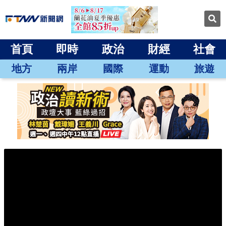
首頁
即時
政治
財經
社會
地方
兩岸
國際
運動
旅遊