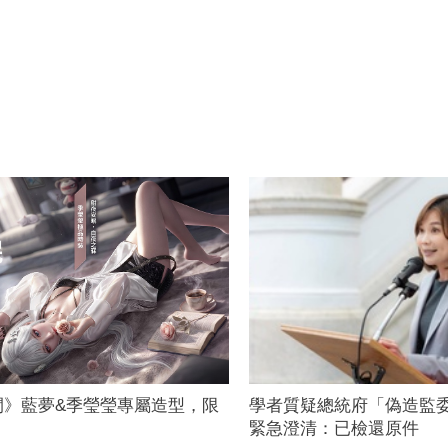
間》藍夢&季瑩瑩專屬造型，限
學者質疑總統府「偽造監
緊急澄清：已檢還原件