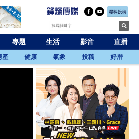
專題
生活
影音
直播
房產
健康
氣象
投稿
好厝