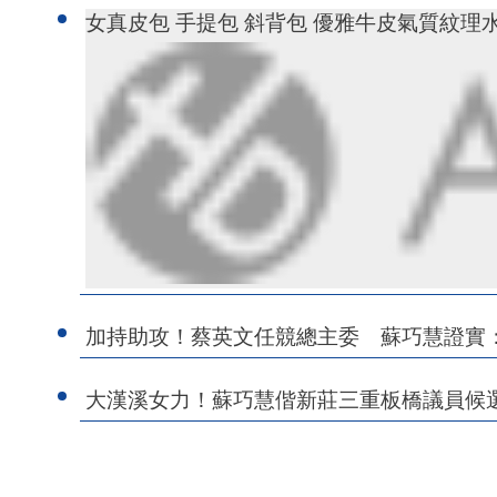
女真皮包 手提包 斜背包 優雅牛皮氣質紋理水桶包
加持助攻！蔡英文任競總主委 蘇巧慧證實
大漢溪女力！蘇巧慧偕新莊三重板橋議員候