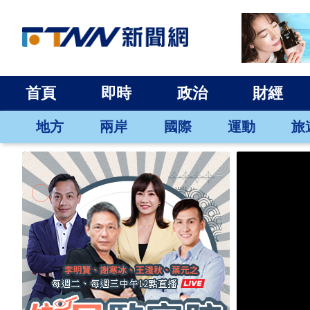
首頁
即時
政治
財經
地方
兩岸
國際
運動
旅