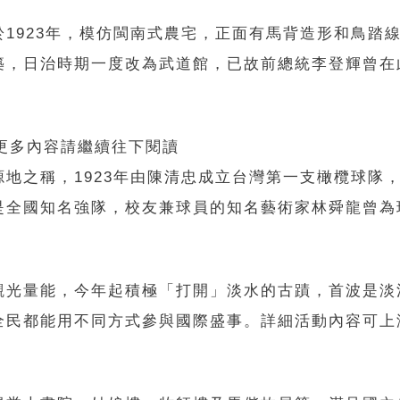
1923年，模仿閩南式農宅，正面有馬背造形和鳥踏
築，日治時期一度改為武道館，已故前總統李登輝曾在
 更多內容請繼續往下閱讀
地之稱，1923年由陳清忠成立台灣第一支橄欖球隊
是全國知名強隊，校友兼球員的知名藝術家林舜龍曾為
觀光量能，今年起積極「打開」淡水的古蹟，首波是淡
全民都能用不同方式參與國際盛事。詳細活動內容可上