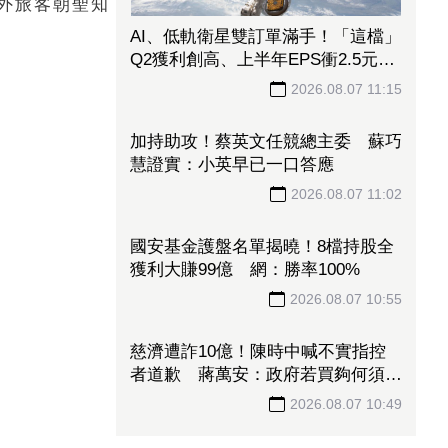
外旅客朝聖知
AI、低軌衛星雙訂單滿手！「這檔」
Q2獲利創高、上半年EPS衝2.5元
全年營運看旺
2026.08.07 11:15
加持助攻！蔡英文任競總主委 蘇巧
慧證實：小英早已一口答應