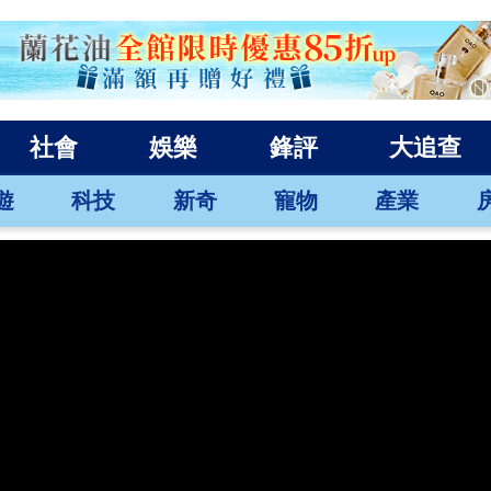
社會
娛樂
鋒評
大追查
遊
科技
新奇
寵物
產業