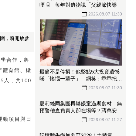
哽咽 每年對遺物說「父親節快樂」
2026.08.07 11:30
覽團，將開放參
中學合作，將
百年體育館、橄
最痛不是停損！他盤點5大投資遺憾
嘆「懊惱一輩子」 網笑：乖乖把錢
人，共100
存銀行
2026.08.07 11:30
運動項目與日