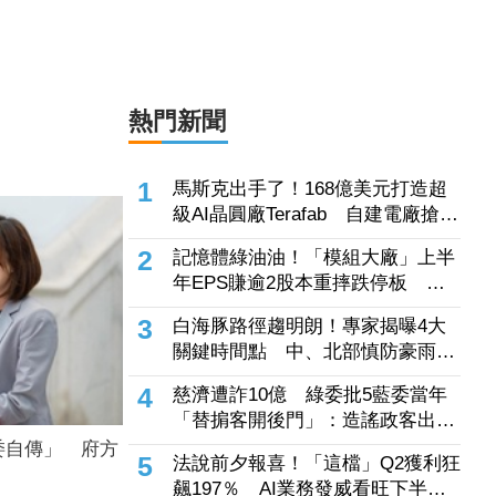
慈濟遭詐10億！陳時中喊不實指控
者道歉 蔣萬安：政府若買夠何須民
間集資
2026.08.07 10:49
委自傳」 府方