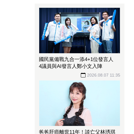
國民黨備戰九合一添4+1位發言人
4議員與AI發言人鄭小文入陣
2026.08.07 11:35
爸爸肝癌離世11年！談亡父林琇琪