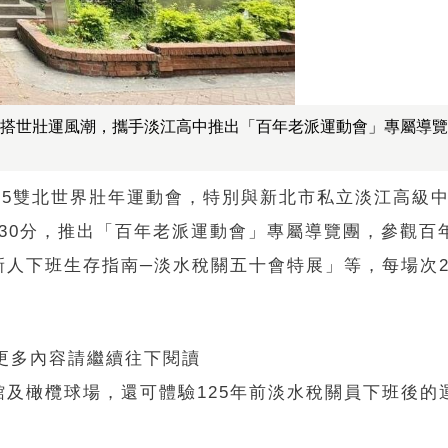
物館搭世壯運風潮，攜手淡江高中推出「百年老派運動會」專屬導
25雙北世界壯年運動會，特別與新北市私立淡江高級
11時30分，推出「百年老派運動會」專屬導覽團，參觀
人下班生存指南─淡水稅關五十會特展」等，每場次25
 更多內容請繼續往下閱讀
及橄欖球場，還可體驗125年前淡水稅關員下班後的