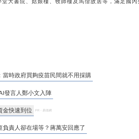
學堂大書院、姑娘樓、牧師樓及馬偕故居等，滿足國內
：當時政府買夠疫苗民間就不用採購
AI發言人鄭小文入陣
資金快速到位
PR・易借網
查負責人卻在場等？蔣萬安回應了