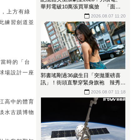
夏莉絲同集團再爆餵童過期食材 無
線，上方有綠
預警稽查負責人卻在場等？蔣萬安回
此練習劍道並
應了
2026.08.07 11:27
記憶體失衡加劇至2028！力積電、
華邦電破10萬張買單瘋搶 「面板
指標廠」甜甜價出現暫居成交王
2026.08.07 11:20
，當時的「台
球場設計一座
江高中的體育
淡水古蹟博物
郭書瑤剛過36歲生日「突拋重磅喜
訊」！街頭直擊穿緊身旗袍 辣秀大
片美背
2026.08.07 11:18