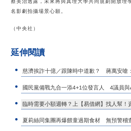
蔡美治透露，未來將與真理大學共同規劃開放理
名影劇拍攝場景心願。
（中央社）
延伸閱讀
慈濟挨詐十億／跟陳時中道歉？ 蔣萬安嗆
國民黨備戰九合一添4+1位發言人 4議員與
臨時需要小額週轉？上【易借網】找人幫！
夏莉絲同集團再爆餵童過期食材 無預警稽