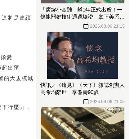
「廣錠小金雞」孵1年正式出貨！一
條龍關鍵技術通過驗證 拿下美系網
日，這將是連續
通、雲端大廠訂單
2026.08.06 21:15
因擔憂
能超出預
署的大規模減
快訊／《遠見》《天下》雜誌創辦人
高希均辭世 享耆壽90歲
2026.08.06 21:05
成下行壓力，