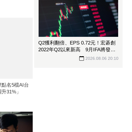
Q2獲利翻倍、EPS 0.72元！宏碁創
2022年Q2以來新高 9月IFA將發表
AI PC新品
2026.08.06 20:10
點名5檔AI台
升31%」