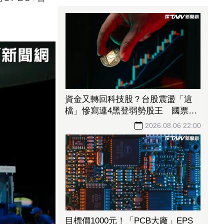
資金又轉回科技股？台股震盪「這
檔」慘寫連4黑登弱勢股王 國票
金、潤泰新也淪大盤刀下魂
2026.08.06 22:00
目標價1000元！「PCB大廠」EPS