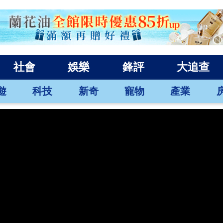
社會
娛樂
鋒評
大追查
遊
科技
新奇
寵物
產業