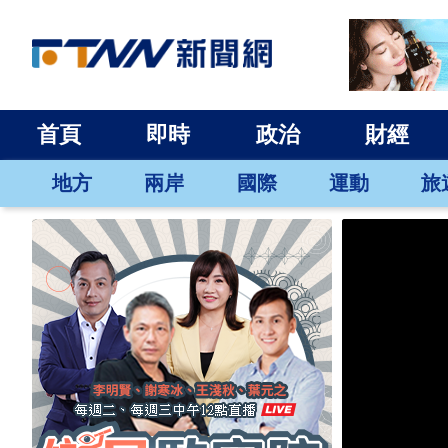
首頁
即時
政治
財經
地方
兩岸
國際
運動
旅