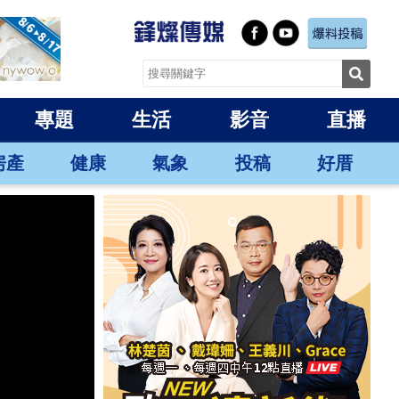
專題
生活
影音
直播
房產
健康
氣象
投稿
好厝