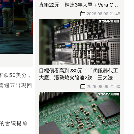
直衝22元 輝達3年大單＋Vera CPU
市占率破5成後市看旺
2026.08.06 21:45
目標價看高到280元！「伺服器代工
下跌50美分，
大廠」漲勢熄火陷連2跌 三大法人
今出清1.1萬張、抽回21億元
儘管週五出現回
2026.08.06 21:30
行的會議提前