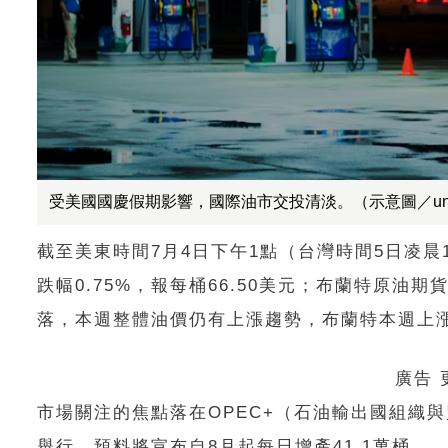
受美國國慶假期影響，國際油市交投清淡。（示意圖／unsp
截至美東時間7月4日下午1點（台灣時間5日凌晨
跌幅0.75%，報每桶66.50美元；布蘭特原油期
落，本週整體油價仍有上漲趨勢，布蘭特本週上漲約0
廣告
市場關注的焦點落在OPEC+（石油輸出國組織
舉行，預料將宣布自8月起每日增產41.1萬桶。