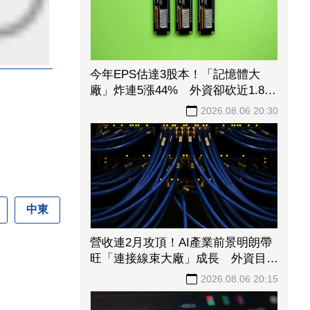
今年EPS估達3股本！「記憶體大
廠」炸連5漲44% 外資卻砍近1.8萬
張抱回31.5億元
2026.08.06 20:30
中東
營收連2月攻頂！AI產業前景明朗帶
旺「連接線束大廠」成長 外資目標
價喊上3665元
2026.08.06 20:15