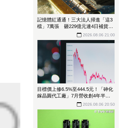
記憶體紅通通！三大法人掃進「這3
檔」7萬張 砸229億元連4日補貨南
亞科
2026.08.06 21:00
目標價上修6.5%至444.5元！「砷化
鎵晶圓代工廠」7月營收創4年半新
高 1.6T光通訊開始貢獻營收
2026.08.06 20:50