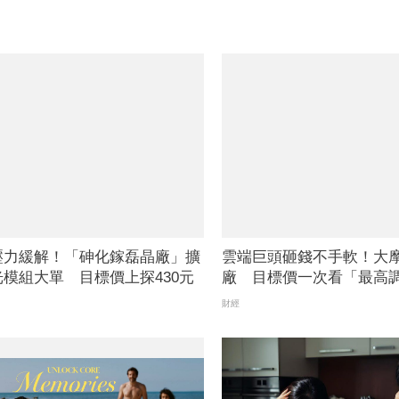
壓力緩解！「砷化鎵磊晶廠」擴
雲端巨頭砸錢不手軟！大摩
模組大單 目標價上探430元
廠 目標價一次看「最高調
財經