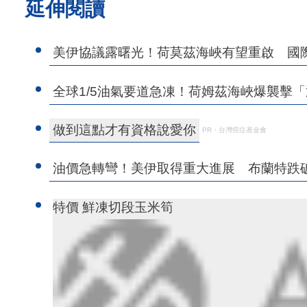
延伸閱讀
美伊協議露曙光！荷莫茲海峽有望重啟 國
全球1/5油氣要道急凍！荷姆茲海峽爆襲擊
做到這點才有資格說愛你
PR・台灣癌症基金會
油價急轉彎！美伊取得重大進展 布蘭特跌破
特價 鮮凍切段玉米筍