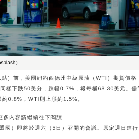
lash）
1點）前，美國紐約西德州中級原油（WTI）期貨價格
貨同樣下跌50美分，跌幅0.7%，報每桶68.30美元。
.8%，WTI則上漲約1.5%。
 更多內容請繼續往下閱讀
與盟國）即將於週六（5日）召開的會議。原定週日進