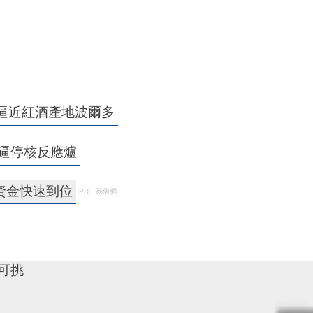
逼近紅酒產地波爾多
溫逼停核反應爐
資金快速到位
PR・易借網
寸可挑