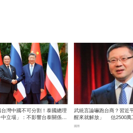
稱台灣中國不可分割！泰國總理
武統言論嚇跑台商？習近
一中立場」：不影響台泰關係與
醒來就解放」 估2500
響
國際