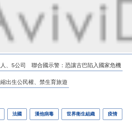
8人、5公司 聯合國示警：恐讓古巴陷入國家危機
限縮出生公民權、禁生育旅遊
法國
漢他病毒
世界衛生組織
疫情