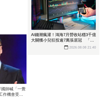
AI錢潮瘋灌！鴻海7月營收站穩3千億
大關獲小兒狂投逾7萬張居冠 「這
檔」單月營收首跨9千億、法說前夕
2026.08.08 21:40
吸買氣
平國師喊「一覺
萬工作機會受影