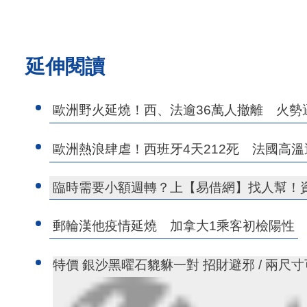
延伸閱讀
歐洲野火延燒！西、法逾36萬人撤離 火勢
歐洲熱浪肆虐！西班牙4天212死 法國高
臨時需要小額週轉？上【易借網】找人幫！
郵輪漢他疫情延燒 加拿大1乘客初檢陽性
特價 銀沙黑曜石貔貅一對 招財避邪 / 兩尺