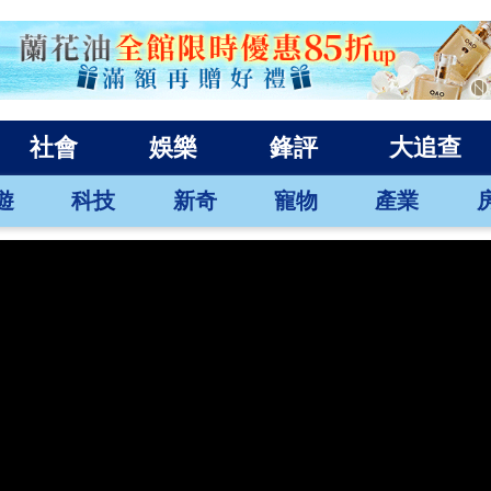
社會
娛樂
鋒評
大追查
遊
科技
新奇
寵物
產業