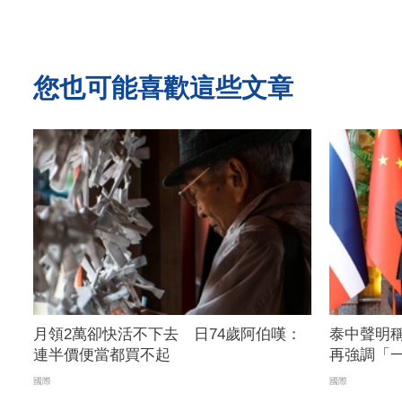
您也可能喜歡這些文章
月領2萬卻快活不下去 日74歲阿伯嘆：
泰中聲明
連半價便當都買不起
再強調「
免簽
國際
國際