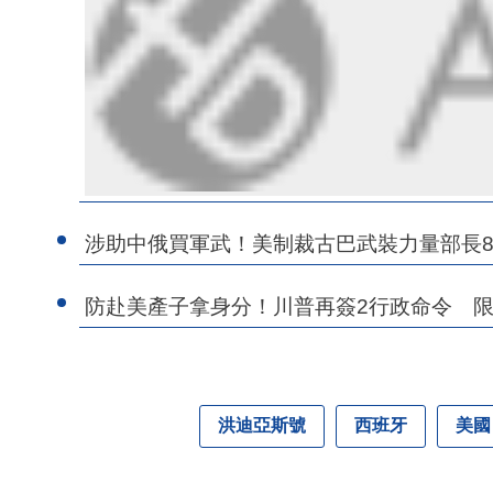
涉助中俄買軍武！美制裁古巴武裝力量部長
防赴美產子拿身分！川普再簽2行政命令 
洪迪亞斯號
西班牙
美國