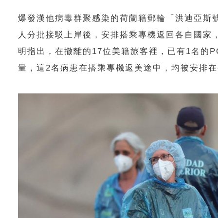
爆發漢他病毒群聚感染的荷蘭籍郵輪「洪迪亞斯號」（
人分批接駁上岸後，安排搭乘專機返回各自國家，
明指出，在撤離的17位美籍旅客裡，已有1名的
量，這2名病患在搭乘專機返美途中，均被安排