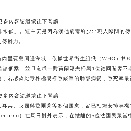
 更多內容請繼續往下閱讀
然非常低」。這主要是因為漢他病毒鮮少出現人際間的
的傳播力。
內里費島周邊海域。依據世界衛生組織（WHO）於8
確診個案，並且造成一對荷蘭籍夫婦與1位德國遊客不
，若感染此毒株極易導致嚴重的肺部病變，致死率最高
 更多內容請繼續往下閱讀
土耳其、英國與愛爾蘭等多個國家，皆已相繼安排專機
 Lecornu）在周日對外表示，在撤離的5位法國民眾當