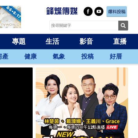
專題
生活
影音
直播
房產
健康
氣象
投稿
好厝