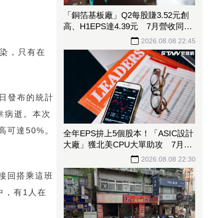
「銅箔基板廠」Q2每股賺3.52元創
高、H1EPS達4.39元 7月營收同締
新猷、年增96.88%
2026.08.08 22:45
傳染，只有在
日發布的統計
幸病逝。本次
可達50%。
全年EPS拚上5個股本！「ASIC設計
大廠」獲北美CPU大單助攻 7月營
收飆158%
2026.08.08 22:30
接回搭乘這班
中，有1人在