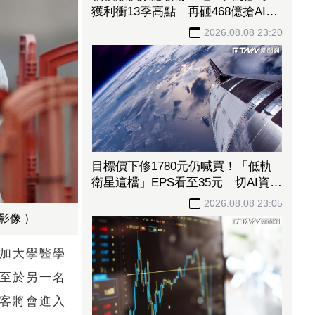
獲利衝13季高點 再砸468億搶AI商
機
2026.08.08 23:20
目標價下修1780元仍喊買！「低軌
衛星這檔」EPS看至35元 切AI資料
中心市場猛添營運動能
2026.08.08 23:05
影像 ）
斯加大學醫學
。至於另一名
乘客將會進入