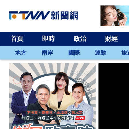
首頁
即時
政治
財經
地方
兩岸
國際
運動
旅