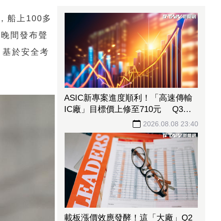
，船上100多
日晚間發布聲
。基於安全考
ASIC新專案進度順利！「高速傳輸
IC廠」目標價上修至710元 Q3蓄
勢待發迎旺季效應
2026.08.08 23:40
載板漲價效應發酵！這「大廠」Q2