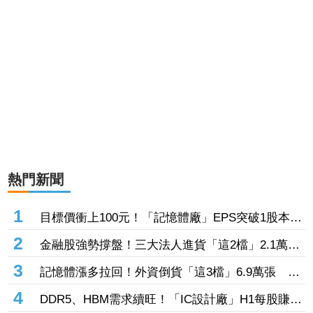
熱門新聞
1
目標價衝上100元！「記憶體廠」EPS突破1股本
DRAM大漲45%＋合作美光獲利迎轉機
2
金融股強勢撐盤！三大法人進貨「這2檔」2.1萬
張 投8.54億元連12日進場三商壽
3
記憶體漲多拉回！外資倒貨「這3檔」6.9萬張 連
賣華邦電2天捲102億元
4
DDR5、HBM需求續旺！「IC設計廠」H1每股賺