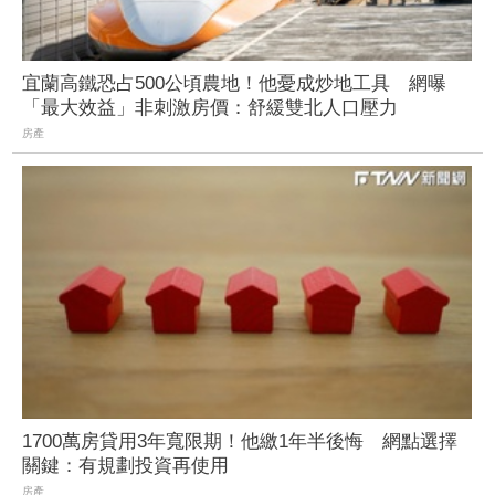
宜蘭高鐵恐占500公頃農地！他憂成炒地工具 網曝
「最大效益」非刺激房價：舒緩雙北人口壓力
房產
1700萬房貸用3年寬限期！他繳1年半後悔 網點選擇
關鍵：有規劃投資再使用
房產