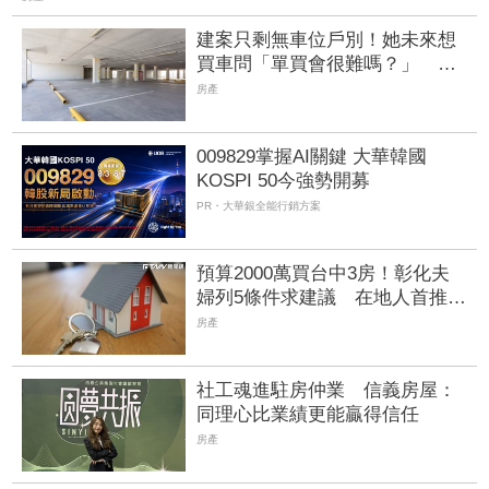
建案只剩無車位戶別！她未來想
買車問「單買會很難嗎？」 網
點關鍵：幾乎不可能
房產
009829掌握AI關鍵 大華韓國
KOSPI 50今強勢開募
PR・大華銀全能行銷方案
預算2000萬買台中3房！彰化夫
婦列5條件求建議 在地人首推
「這1區」
房產
社工魂進駐房仲業 信義房屋：
同理心比業績更能贏得信任
房產