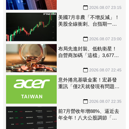
元
2026.08.07 23:15
美國7月非農「不增反減」！
美股全線衝刺、台指期一度
衝破45K
2026.08.07 23:00
布局先進封裝、低軌衛星！
自營商加碼「這檔」3,677萬
元逾1.4千張 加速高值化轉
型
2026.08.07 22:45
意外捲兆基吸金案！宏碁發
重訊「僅2天就發現有問題」
辭董座退出經營：內部存在
管理缺失
2026.08.07 22:35
前7月營收年增88%、逼近去
年全年！八大公股調節「這
檔」13.69億元逾7.4千張