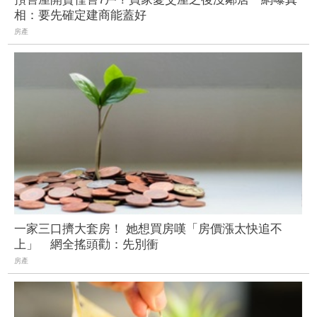
相：要先確定建商能蓋好
房產
一家三口擠大套房！ 她想買房嘆「房價漲太快追不
上」 網全搖頭勸：先別衝
房產