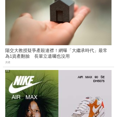
陽交大教授疑爭產殺連襟！網曝「大繼承時代」最常
為1資產翻臉 長輩立遺囑也沒用
房產