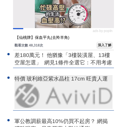
ads by popIn
【仙桃牌】保血平丸(去羚羊角)
深入了解
觀看次數 48,318次
差180萬元！ 他猶豫「3樓裝潢屋、13樓
空屋怎選」 網見1條件全選它：不用考慮
特價 玻利維亞紫水晶柱 17cm 旺貴人運
軍公教調薪最高10%仍買不起房？ 網揭