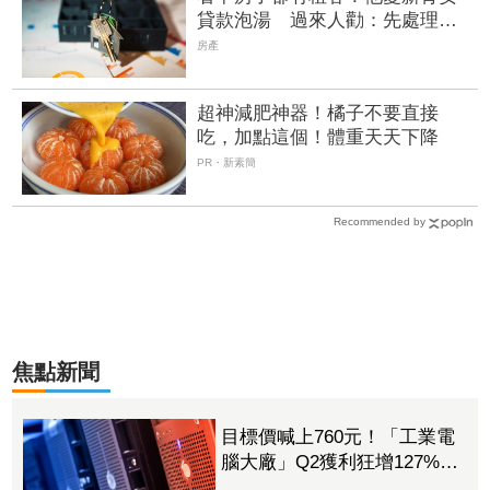
貸款泡湯 過來人勸：先處理租
約
房產
超神減肥神器！橘子不要直接
吃，加點這個！體重天天下降
PR・新素簡
Recommended by
焦點新聞
目標價喊上760元！「工業電
腦大廠」Q2獲利狂增127%
接單動能強大EPS有望衝23