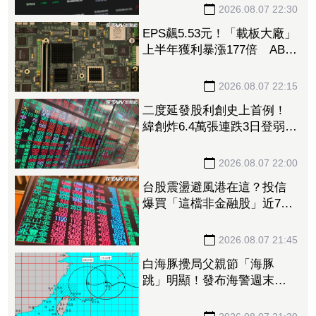
2026.08.07 22:30
EPS飆5.53元！「載板大廠」
上半年獲利暴漲177倍 ABF
漲50%、BT漲70%毛利衝高
2026.08.07 22:15
二度延發股利創史上首例！
緯創炸6.4萬張連跌3日登弱勢
股王 金管會要求集保、證
交所了解
2026.08.07 22:00
台股震盪避風港在這？投信
爆買「這檔非金融股」近7千
張居冠 第一金連17買同步
上榜
2026.08.07 21:45
白海豚攪局父親節「海豚
跳」明顯！發布海警週末影
響最劇 專家：外圍雨帶今
晚進入陸地