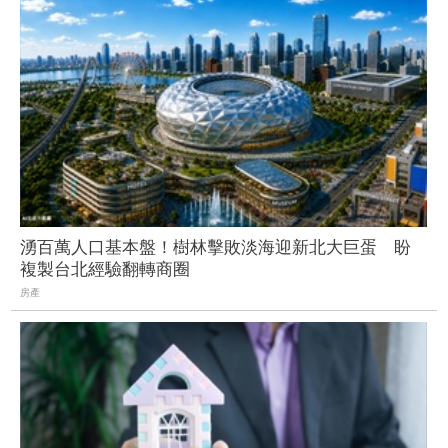
湧百萬人口基本盤！樹林擊敗淡海迎新北大巨蛋 盼
複製台北經驗翻轉商圈
房產