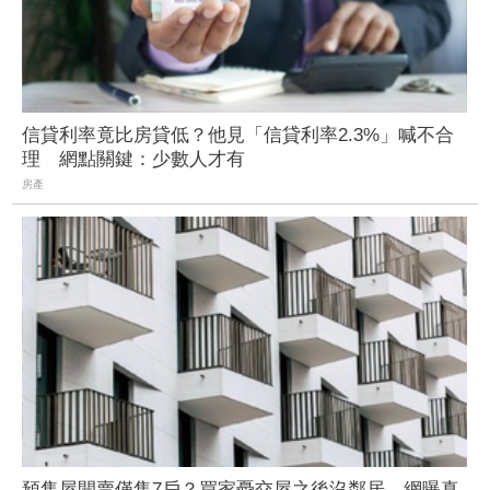
信貸利率竟比房貸低？他見「信貸利率2.3%」喊不合
理 網點關鍵：少數人才有
房產
預售屋開賣僅售7戶？買家憂交屋之後沒鄰居 網曝真