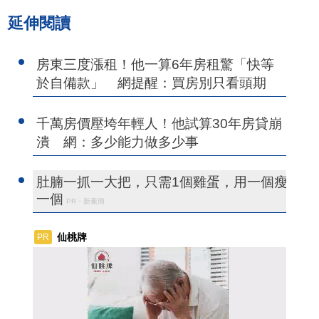
延伸閱讀
房東三度漲租！他一算6年房租驚「快等
於自備款」 網提醒：買房別只看頭期
千萬房價壓垮年輕人！他試算30年房貸崩
潰 網：多少能力做多少事
肚腩一抓一大把，只需1個雞蛋，用一個瘦
一個
PR・新素簡
仙桃牌
PR