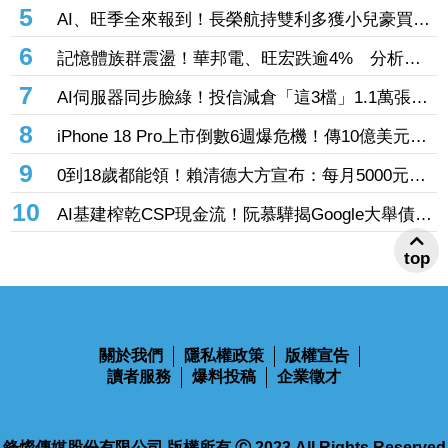
9.13元 董座：搶晶圓產能比毛利率更重要
5
AI、旺季全來報到！長榮航持雙利多獲小兒豪買逾
53萬張成寵兒 「這檔」前7月營收狂超去年全年
6
記憶體族群震盪！華邦電、旺宏跌逾4% 分析師
也獲青睞
點名「這2檔」多頭：布局看技術面
7
AI伺服器同步臉綠！投信減倉「這3檔」1.1萬張
投信連砍緯創2刀帶走18.96億元
8
iPhone 18 Pro上市倒數6週爆危機！傳10億美元晶
片卡封裝「躺在廠房」 恐面臨庫存不足
9
0到18歲都能領！賴清德大方宣布：每月5000元成
長津貼 婚、產假全面加碼
10
AI基建榨乾CSP現金流！阮慕驊揭Google大舉債衝
擊
top
關於我們
隱私權政策
版權宣告
讀者服務
爆料投稿
企業徵才
鋒燦傳媒股份有限公司 版權所有 Ⓒ 2023 All Rights Reserved