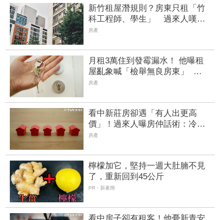
新竹租屋潛規則？房東只租「竹
科工程師、學生」 過來人嘆：
租霸太多造成的
房產
月租3萬住到發霉漏水！ 他曝租
屋亂象喊「檢舉無良房東」 網
嘆：最終仍是房客承擔
房產
看中新莊房卻遇「有人出更高
價」！過來人曝房仲話術：冷靜
別追價
房產
檸檬加它，堅持一週大肚腩不見
了，重新回到45公斤
PR・新素簡
看中房子卻有租客！他憂新青安