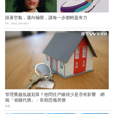
踩著空氣，邁向極限，讓每一步都輕盈有力
PR・NIKE AIR MAX
管理費越低越划算？他問住戶繳得少是否有影響 網
揭「省錢代價」：長期恐傷房價
房產