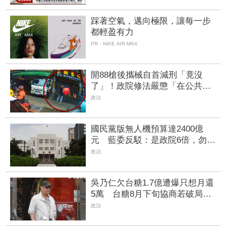
踩著空氣，邁向極限，讓每一步
都輕盈有力
PR・NIKE AIR MAX
開88槍後攜械自首減刑「竟沒
了」！政院修法嚴懲「在公共場
所開槍」 | FTNN 新聞網
政治
國民黨版無人機預算達2400億
元 藍委反駁：是政院6倍，勿造
謠杯葛
政治
吳乃仁欠台糖1.7億遭爆只想月還
5萬 台糖8月下旬協商若破局將
再聲請管收
政治