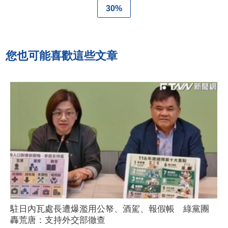
30%
您也可能喜歡這些文章
駐日內瓦處長遭爆濫用公帑、酒駕、報假帳 綠黨團
轟荒唐：支持外交部徹查