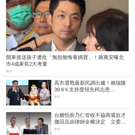
開車接送孩子遭批「無怨無悔養媽寶」！蔣萬安曝北
市4成家長2大考量
政治
高市選戰最新民調出爐！賴瑞隆
39.6％支持度領先柯志恩
31.6％ 整片綠地「僅1區」見藍
政治
天
台糖怕吳乃仁管收不協商還款才
撤回且由律師全權決定 立委嘆
太扯「欠台糖錢不還就好」
政治