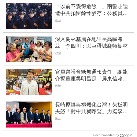
「以前不覺得危險…」兩警赴陸
遭中共扣留餘悸猶存：公務員千
萬不要去
政治
深入樹林基層在地里長高喊凍
蒜 李四川：以巨蛋城翻轉樹林
政治
官員齊護台糖無通報責任 謝龍
介揭董座吳明昌是「屏東信賴之
友」國營事業變「派系報恩工
政治
具」
長崎原爆典禮矮化台灣！矢板明
夫怒「對中共就噤聲」力挺李逸
洋：國家尊嚴問題
政治
Recommended by