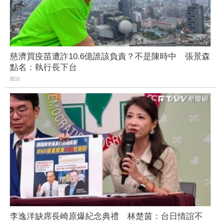
慈濟買疫苗遭詐10.6億誰該負責？不是陳時中 張景森
點名：執行長下台
政治
李逸洋缺席長崎原爆紀念典禮 林楚茵：台日情誼不