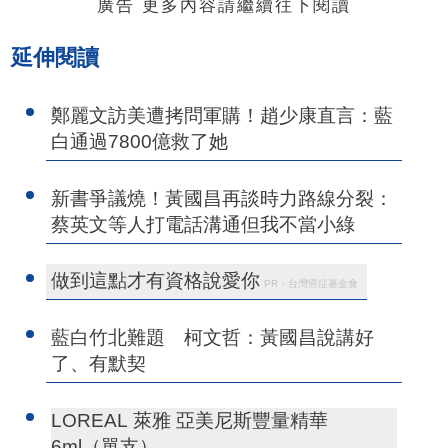
廣告 更多內容請繼續往下閱讀
延伸閱讀
鄭麗文訪美遭拷問軍購！趙少康直言：藍
白通過7800億救了她
新書爭議燒！黃國昌再談時力路線分裂：
蔡英文等人打電話溝通但我不當小綠
做到這點才有資格說愛你
PR・台灣癌症基金會
藍白竹北難題 柯文哲：黃國昌說講好
了、有默契
LOREAL 萊雅 亞美尼斯豐量精華
6ml（單支）