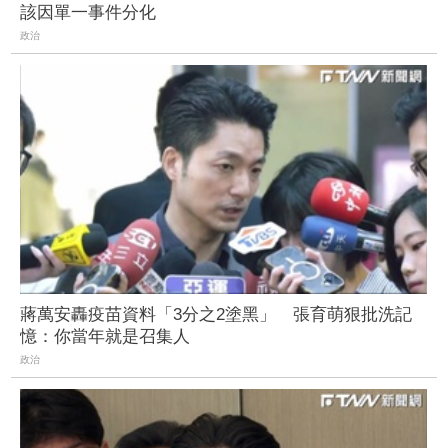
該因單一事件分化
政治
蔣萬安轟疫苗資料「3分之2塗黑」 張育萌狠批洗記
憶：你當年就是召集人
政治