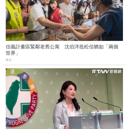
信義計畫區緊鄰老舊公寓 沈伯洋批松信猶如「兩個
世界」
政治