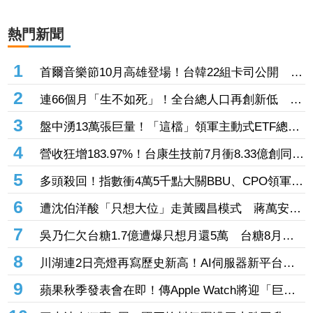
熱門新聞
1
首爾音樂節10月高雄登場！台韓22組卡司公開
SUPER JUNIOR-K.R.Y.睽違7年合體
2
連66個月「生不如死」！全台總人口再創新低 7
月新生兒不足8千人
3
盤中湧13萬張巨量！「這檔」領軍主動式ETF總規
模飆升 外資已撒22.8億掃進00403A逾23萬張
4
營收狂增183.97%！台康生技前7月衝8.33億創同期
次高 股價飆漲9%衝52.6元
5
多頭殺回！指數衝4萬5千點大關BBU、CPO領軍
台達電、新盛力、聯亞、華星光齊亮燈
6
遭沈伯洋酸「只想大位」走黃國昌模式 蔣萬安反
轟綠：執政10年就這模式
7
吳乃仁欠台糖1.7億遭爆只想月還5萬 台糖8月下
旬協商若破局將再聲請管收
8
川湖連2日亮燈再寫歷史新高！AI伺服器新平台放
量 本土投顧喊買：目標價17500元
9
蘋果秋季發表會在即！傳Apple Watch將迎「巨大
變動」 10年方形螢幕恐走入歷史