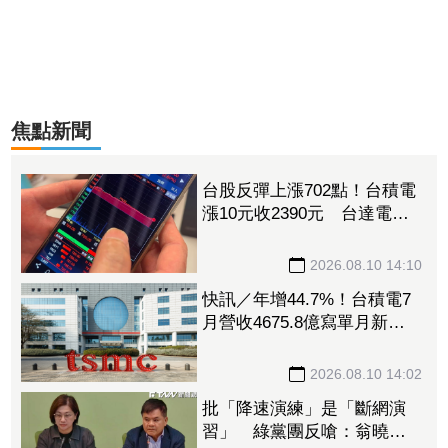
焦點新聞
台股反彈上漲702點！台積電
漲10元收2390元 台達電飆
漲停、日月光漲逾7%
2026.08.10 14:10
快訊／年增44.7%！台積電7
月營收4675.8億寫單月新
高 前7月營收2.87兆同創紀
錄
2026.08.10 14:02
批「降速演練」是「斷網演
習」 綠黨團反嗆：翁曉玲