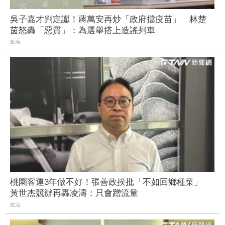
吳子嘉才判定讞！蔣萬安再炒「政府擋疫苗」 林楚
茵怒轟「惡質」：為選舉搭上造謠列車
政治
桃園客運3年做不好！張善政挨批「不如回鄉種菜」
黃世杰競辦再轟凌濤：只會蹭流量
政治