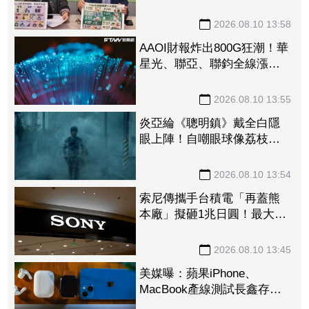
應該認得字
2026.08.10 13:58
AAOI財報炸出800G狂潮！華
星光、聯亞、聯鈞全線漲
停 光通訊股集體開趴
2026.08.10 13:55
炎亞綸《聰明鎮》戴全白隱
眼上陣！自嘲眼球像荔枝
蔡淑臻狼狽扮瘋女人
2026.08.10 13:54
索尼傳攜手台積電「再蓋熊
本廠」擬砸1兆日圓！最大股
東曝光 鎖定機器人、車用
感測器
2026.08.10 13:45
美媒曝：蘋果iPhone、
MacBook產線測試長鑫存儲
晶片 望改善供應鏈問題