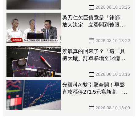
2026.08.10 13:25
吳乃仁欠巨債竟是「律師」
放人決定 立委問到傻眼：
欠台糖錢不用還真好
2026.08.10 13:22
景氣真的回來了？「這工具
機大廠」訂單暴增至14億
元 全球傳動機器人一路旺
到年底、EPS一次看
2026.08.10 13:16
光寶科AI雙引擎全開！早盤
直攻漲停271.5元寫新高 高
掛1.9萬張買單排隊搶進
2026.08.10 13:09