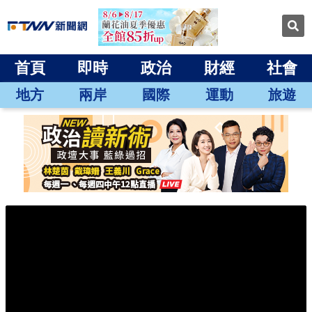
首頁
即時
政治
財經
社會
地方
兩岸
國際
運動
旅遊