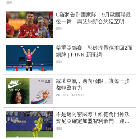
運動
C羅將告別國家隊！9月歐國聯最
後一舞 與艾納斯合約延至明年6
月
運動
舉重亞錦賽 郭婞淳帶傷拚回2面
銅牌 | FTNN 新聞網
運動
踩著空氣，邁向極限，讓每一步
都輕盈有力
PR・NIKE AIR MAX
不是邁阿密國際！維德角門神沃
齊尼亞確定加盟智利豪門 迎職
業生涯新篇章
運動