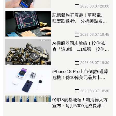
收狂超去年全年也獲青睞
2026.08.07 20:00
記憶體族群震盪！華邦電、
旺宏跌逾4% 分析師點名
「這2檔」多頭：布局看技術
面
2026.08.07 19:45
AI伺服器同步臉綠！投信減
倉「這3檔」1.1萬張 投信連
砍緯創2刀帶走18.96億元
2026.08.07 19:30
iPhone 18 Pro上市倒數6週爆
危機！傳10億美元晶片卡封
裝「躺在廠房」 恐面臨庫
存不足
2026.08.07 18:30
0到18歲都能領！賴清德大方
宣布：每月5000元成長津
貼 婚、產假全面加碼