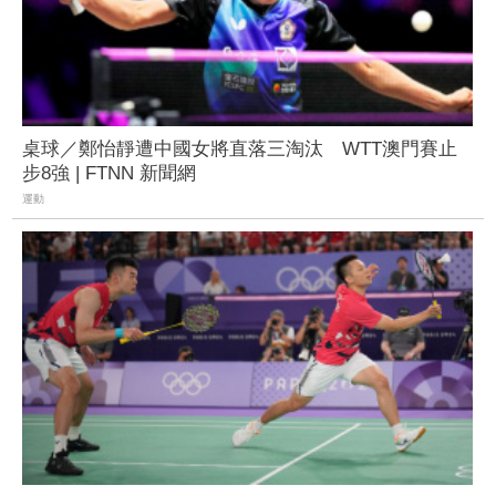
桌球／鄭怡靜遭中國女將直落三淘汰 WTT澳門賽止
步8強 | FTNN 新聞網
運動