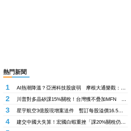
熱門新聞
1
AI熱潮降溫？亞洲科技股疲弱 摩根大通樂觀：長
期投資趨勢未變
2
川普對多晶矽課15%關稅！台灣獲不疊加MFN 行
政院：對台影響有限
3
星宇航空3億股現增案送件 暫訂每股溢價16.5
元、預計募資49.5億元
4
建交中國大失算！宏國白蝦重挫「課20%關稅仍要