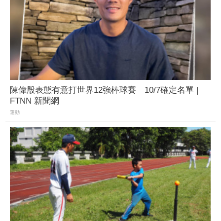
陳偉殷表態有意打世界12強棒球賽 10/7確定名單 |
FTNN 新聞網
運動