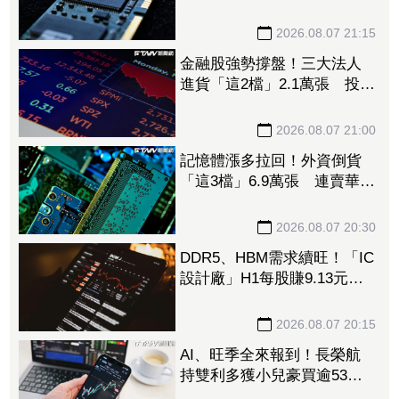
大漲45%＋合作美光獲利迎
轉機
2026.08.07 21:15
金融股強勢撐盤！三大法人
進貨「這2檔」2.1萬張 投
8.54億元連12日進場三商壽
2026.08.07 21:00
記憶體漲多拉回！外資倒貨
「這3檔」6.9萬張 連賣華邦
電2天捲102億元
2026.08.07 20:30
DDR5、HBM需求續旺！「IC
設計廠」H1每股賺9.13元
董座：搶晶圓產能比毛利率
更重要
2026.08.07 20:15
AI、旺季全來報到！長榮航
持雙利多獲小兒豪買逾53萬
張成寵兒 「這檔」前7月營