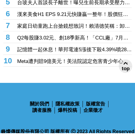
賣台灣」 外媒曝出口量差4倍
5
台玻夫人首談長子離世！曝兒生前長期承受壓力
喪子後她悲痛足不出戶
6
漢來美食H1 EPS 9.21元快賺贏一整年！股價狂飆
7％創3年來新高 「最難訂Buffet」瘋狂吸金
7
家庭日幼童跑上台搶鏡想致詞！賴清德笑稱：卸任
後再交棒給你
8
Q2每股賺3.02元、創18季新高！「CCL廠」7月營
收創近4年高 AI伺服器助攻下半年成長
9
記憶體一起休息！華邦電連5漲後下殺4.39%噴286
億元 「這檔」累漲40%後也走弱炸315億元
10
Meta遭判賠9億美元！美法院認定危害青少年心理
top
健康 要求5年內調整未成年用戶機制
關於我們
隱私權政策
版權宣告
讀者服務
爆料投稿
企業徵才