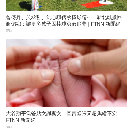
曾傳昇、吳丞哲、洪心騏傳承棒球精神 新北凱撒回
饋偏鄉：讓更多孩子因棒球勇敢追夢 | FTNN 新聞網
運動
大谷翔平當爸貼文謝妻女 直言緊張又超焦慮不安 |
FTNN 新聞網
運動