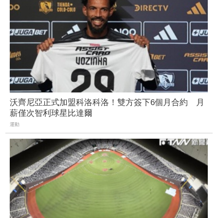
沃齊尼亞正式加盟科洛科洛！雙方簽下6個月合約 月
薪僅次智利球星比達爾
運動