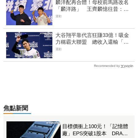
麟洋配再合體！母校前馬路改名
「麟洋路」 王齊麟憶往昔：曾
被操到吐 | FTNN 新聞網
運動
大谷翔平靠代言狂賺33億！吸金
力稱霸大聯盟 總收入還輸「這
球星」 | FTNN 新聞網
運動
Recommended by
焦點新聞
目標價衝上100元！「記憶體
廠」EPS突破1股本 DRAM