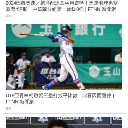
2024巴黎奧運／麟洋配連拿兩局逆轉！奧運羽球男雙
豪奪4連勝 中華隊分組第一晉級8強 | FTNN 新聞網
運動
U18亞青棒柯敬賢三壘打扳平比數 比賽因雨暫停 |
FTNN 新聞網
運動