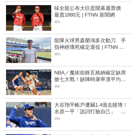
味全龍公布大巨蛋開幕週票價
最貴1880元 | FTNN 新聞網
運動
龍隊火球男森榮鴻多次動刀 手
指神經壞死確定退役 | FTNN 新
聞網
運動
NBA／魔術前鋒瓦格納確定缺席
搶七大戰！缺陣時康寧漢平均飆
至近40分
運動
大谷翔平帳戶遭竊1.4億去賭博！
水原一平「說詞打臉自己」 現
遭開除 | FTNN 新聞網
運動