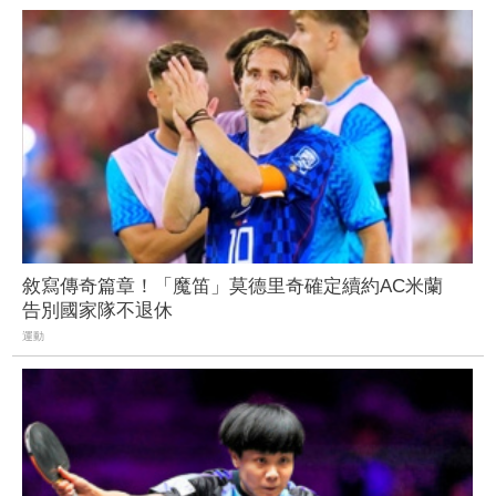
敘寫傳奇篇章！「魔笛」莫德里奇確定續約AC米蘭
告別國家隊不退休
運動