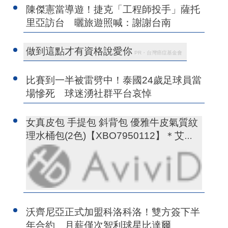
陳傑憲當導遊！捷克「工程師投手」薩托
里亞訪台 曬旅遊照喊：謝謝台南
做到這點才有資格說愛你
PR・台灣癌症基金會
比賽到一半被雷劈中！泰國24歲足球員當
場慘死 球迷湧社群平台哀悼
女真皮包 手提包 斜背包 優雅牛皮氣質紋
理水桶包(2色)【XBO7950112】＊艾美
時尚(現+預)
沃齊尼亞正式加盟科洛科洛！雙方簽下半
年合約 月薪僅次智利球星比達爾