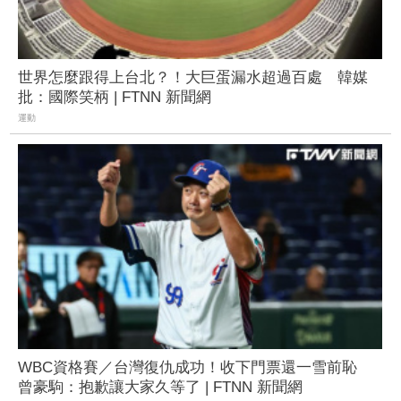
世界怎麼跟得上台北？！大巨蛋漏水超過百處 韓媒
批：國際笑柄 | FTNN 新聞網
運動
WBC資格賽／台灣復仇成功！收下門票還一雪前恥
曾豪駒：抱歉讓大家久等了 | FTNN 新聞網