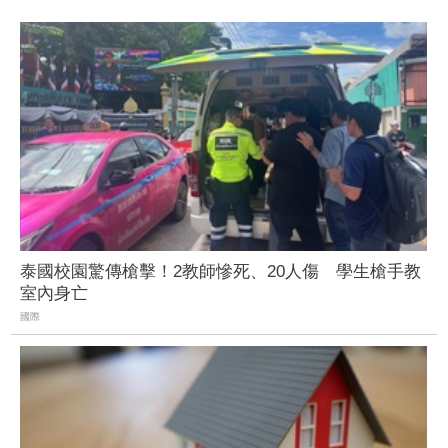
泰國校園驚傳槍擊！2教師慘死、20人傷 學生槍手教
室內身亡
國際