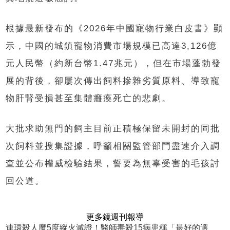
根據最新發布的《2026年中國寵物行業白皮書》顯
示，中國的城鎮寵物消費市場規模已高達3,126億
元人民幣（約新台幣1.47兆元），但在市場蓬勃發
展的背後，卻屢次傳出飼料摻雜劣質原料、導致寵
物肝腎受損甚至集體癱瘓死亡的悲劇。
大批求助無門的飼主目前正積極保留未開封的同批
次飼料並搜集證據，呼籲相關監管部門盡速介入調
查並公布權威檢驗結果，誓要為無辜受害的毛孩討
回公道。
更多鏡週刊報導
連環殺人魔5度縱火滅證！醫師毒殺15病患稱「最好的選