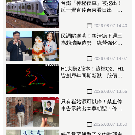
台鐵「神秘夜車」被挖出！
睡一覺直達台東看日出 每
週僅1班錯過等下週
2026.08.07 14:40
民調陷膠著！賴清德下週三
為賴瑞隆造勢 綠營強化高
雄組織、力保南臺灣不失
2026.08.07 14:07
H1大賺2股本！這檔Q2、H1
皆創歷年同期新猷 股價翻
臉緊鎖漲停
2026.08.07 13:55
只有崔始源可以停！禁止停
車告示釣出本尊朝聖：停車
可以嗎 店員粉絲嚇傻
2026.08.07 13:50
統促黨要解散了？內政部主