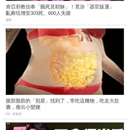
肯亞邪教信奉「餓死見耶穌」！竟涉「器官販運」
亂葬坑增至303死、600人失蹤
國際
腹部脂肪的「剋星」找到了，常吃這幾物，吃走大肚
囊，瘦出小蠻腰
PR・新素簡