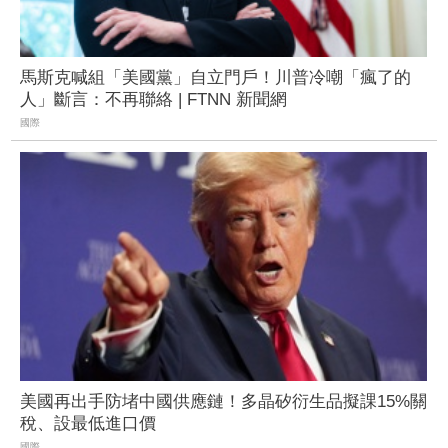
馬斯克喊組「美國黨」自立門戶！川普冷嘲「瘋了的
人」斷言：不再聯絡 | FTNN 新聞網
國際
美國再出手防堵中國供應鏈！多晶矽衍生品擬課15%關
稅、設最低進口價
國際