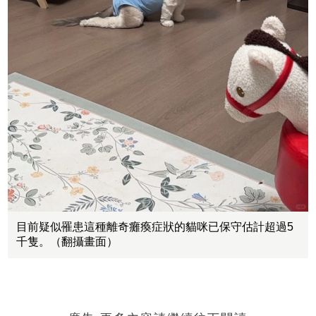
目前疑似罹患這種離奇癱瘓症狀的貓咪已保守估計超過5
千隻。（翻攝畫面）