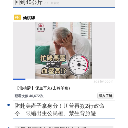
回到45公斤
PR・新素簡
仙桃牌
PR
ads by popIn
【仙桃牌】保血平丸(去羚羊角)
深入了解
觀看次數 46,672次
防赴美產子拿身分！川普再簽2行政命
令 限縮出生公民權、禁生育旅遊