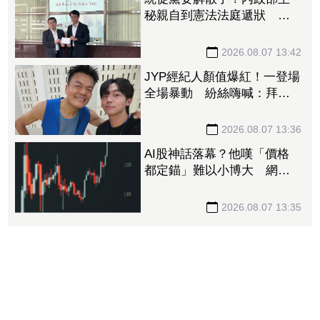
秘親自到憲法法庭遞狀 聲
請解散統促黨創下憲政首例
2026.08.07 13:42
JYP經紀人顏值爆紅！一登場
全場暴動 紛絲嗨喊：拜託
直接出道
2026.08.07 13:36
AI股神話落幕？他嘆「價格
都定錨」難以小博大 網搖
頭：現在才剛開始
2026.08.07 13:35