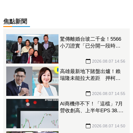
焦點新聞
驚傳離婚台玻二千金！5566
小刀證實「已分開一段時
間」 14年豪門婚告終
2026.08.07 14:56
高雄最新地下賭盤出爐！賴
瑞隆未能拉大差距 押柯志
恩人數增、翻盤仍有變數
2026.08.07 14:55
AI商機停不下！「這檔」7月
營收創高、上半年EPS 38.24
元 獲大摩喊買、12000元目
標價
2026.08.07 14:50