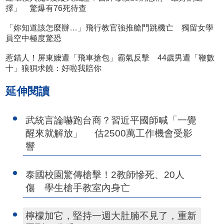
擇」 驚爆有76死待查
「妳知道該怎麼辦…」飛行教官強推艙門跳機亡 獨留女學
員空中極度驚恐
惹錯人！屏東嬤遭「飛車搶包」霸氣反擊 44歲男遭「鞭數
十」狼狽求饒：好啦我賠你
延伸閱讀
武統言論嚇跑台商？習近平國師喊「一覺
醒來就解放」 估2500萬工作機會受影
響
泰國校園驚傳槍擊！2教師慘死、20人
傷 學生槍手教室內身亡
檸檬加它，堅持一週大肚腩不見了，重新