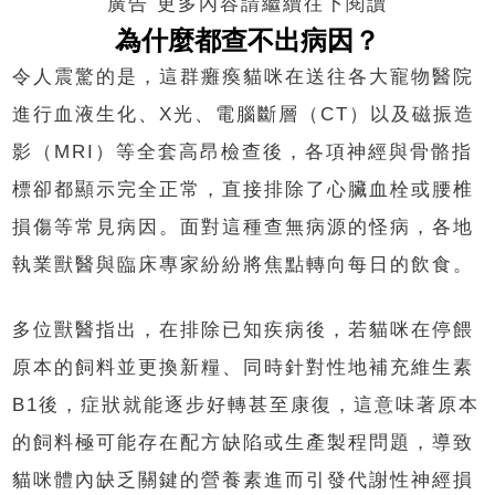
廣告 更多內容請繼續往下閱讀
為什麼都查不出病因？
令人震驚的是，這群癱瘓貓咪在送往各大寵物醫院
進行血液生化、X光、電腦斷層（CT）以及磁振造
影（MRI）等全套高昂檢查後，各項神經與骨骼指
標卻都顯示完全正常，直接排除了心臟血栓或腰椎
損傷等常見病因。面對這種查無病源的怪病，各地
執業獸醫與臨床專家紛紛將焦點轉向每日的飲食。
多位獸醫指出，在排除已知疾病後，若貓咪在停餵
原本的飼料並更換新糧、同時針對性地補充維生素
B1後，症狀就能逐步好轉甚至康復，這意味著原本
的飼料極可能存在配方缺陷或生產製程問題，導致
貓咪體內缺乏關鍵的營養素進而引發代謝性神經損