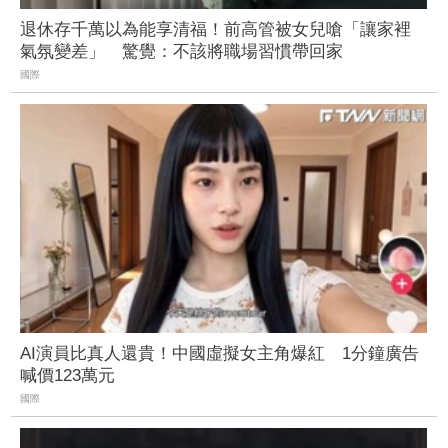
退休存千萬以為能享清福！前高管被女兒嗆「讓家裡
氣氛變差」 驚覺：不該將職場習慣帶回家
國際
AI演員比真人還貴！中國虛擬女主角爆紅 1分鐘廣告
喊價123萬元
國際