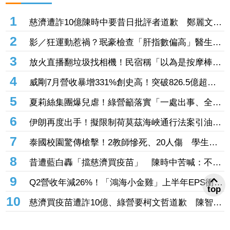
1
慈濟遭詐10億陳時中要昔日批評者道歉 鄭麗文怒
轟無恥至極：你們該向全民下跪
2
影／狂運動惹禍？珉豪檢查「肝指數偏高」醫生警
告：肌肉會破裂！
3
放火直播翻垃圾找相機！民宿稱「以為是按摩棒」
誤丟 離譜理由掀網質疑
4
威剛7月營收暴增331%創史高！突破826.5億超越
去年全年 DRAM漲價潮助攻Q3再登峰
5
夏莉絲集團爆兒虐！綠營籲落實「一處出事、全面
清查」 轟蔣萬安消極處理應公開道歉
6
伊朗再度出手！擬限制荷莫茲海峽通行法案引油價
飆漲 台塑4寶逆勢勁揚
7
泰國校園驚傳槍擊！2教師慘死、20人傷 學生槍
手教室內身亡
8
昔遭藍白轟「擋慈濟買疫苗」 陳時中苦喊：不實
指控者應道歉
9
Q2營收年減26%！「鴻海小金雞」上半年EPS衝上
top
1.1元 布局「這些領域」做突圍利器
10
慈濟買疫苗遭詐10億、綠營要柯文哲道歉 陳智菡
轟「竹篙接菜刀」：混為一談太荒謬