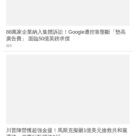
88萬家企業納入集體訴訟！Google遭控靠壟斷「墊高
廣告費」 面臨50億英鎊求償
國際
川普陣營獲超強金援！馬斯克擬砸1億美元搶救共和黨