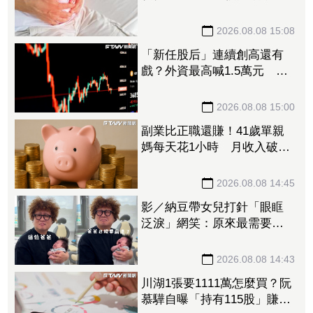
況穩定
2026.08.08 15:08
「新任股后」連續創高還有
戲？外資最高喊1.5萬元 目
標價一次看
2026.08.08 15:00
副業比正職還賺！41歲單親
媽每天花1小時 月收入破百
萬
2026.08.08 14:45
影／納豆帶女兒打針「眼眶
泛淚」網笑：原來最需要安
慰的是爸爸！
2026.08.08 14:43
川湖1張要1111萬怎麼買？阮
慕驊自曝「持有115股」賺近