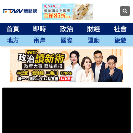
首頁
即時
政治
財經
社會
地方
兩岸
國際
運動
旅遊