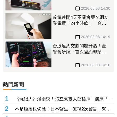
30萬 教戰小資族：報酬率
不會變
2026.08.08 14:30
冷氣連開4天不關會壞？網友
曝電費「24小時吹」 台電
揭省電關鍵
2026.08.08 14:19
台股違約交割問題升溫！金
管會研議「首次違約即預收
款券」 投資人炸鍋：乾脆改
T+0
2026.08.08 14:10
熱門新聞
1
《玩很大》爆衝突！張立東被大芭指揮 崩潰「把
我當狗使喚嗎」
2
不是腫瘤也切除！日本醫生「無視2次警告」50多
歲婦四肢癱瘓 院方鞠躬謝罪