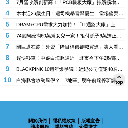
3
7月營收續創新高！「PCB載板大廠」持續擴增產
能 高階訂單、價格調漲帶旺下半年
4
木木迎26歲生日！遭司機暴雷幫慶生 當場痛哭許
願「我要當電影女主角」
5
DRAM+CPU需求大力加持！「IT通路大廠」上月
營收年增102% 昨股價死守79元防線
6
74歲阿嬤掏60萬幫女兒一家！拒付孫子6萬矯正
費 2個月幾乎斷聯
7
國巨還在崩！外資「降目標價卻喊買進」讓人看
傻 達人「3指標」分析：估值合理修正
8
趕快移車！中颱白海豚逼近 北市今下午2點部分
水門只出不進「晚間8點關閉」
9
BLACKPINK 10週年爆爭議！經紀公司僅邀40名粉
絲同樂 Jisoo親道歉：心情很沉重
10
白海豚會放颱風假？「7地區」明午前達停班課標
top
準 桃竹苗山區上榜
關於我們
隱私權政策
版權宣告
讀者服務
爆料投稿
企業徵才