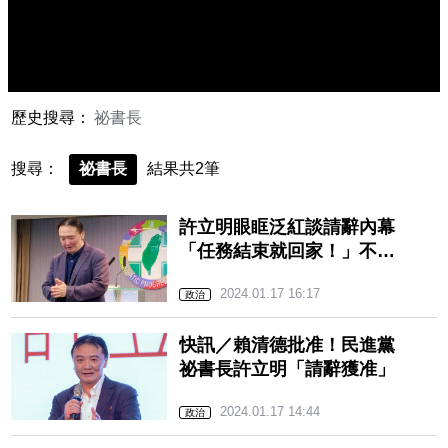
歷史搜尋：
祕書長
搜尋：
祕書長
結果共2筆
許立明眼眶泛紅談請辭內幕
「任務結束就回家！」不否
認心情波動
2024.01.17 16:17
政治
快訊／賴清德批准！民進黨
祕書長許立明「請辭獲准」
2024.01.17 14:44
政治