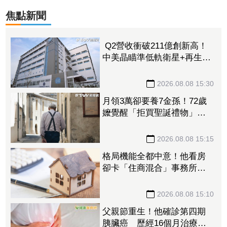
焦點新聞
Q2營收衝破211億創新高！
中美晶瞄準低軌衛星+再生能
源 上半年EPS達5.02元
2026.08.08 15:30
月領3萬卻要養7金孫！72歲
嬤覺醒「拒買聖誕禮物」踩
煞車 3兒女現實反應讓她心
寒
2026.08.08 15:15
格局機能全都中意！他看房
卻卡「住商混合」事務所過
半 網友：除非夠便宜
2026.08.08 15:10
父親節重生！他確診第四期
胰臟癌 歷經16個月治療病