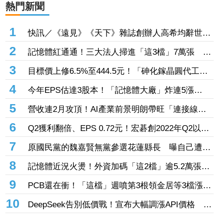
熱門新聞
1
快訊／《遠見》《天下》雜誌創辦人高希均辭世
享耆壽90歲
2
記憶體紅通通！三大法人掃進「這3檔」7萬張 砸
229億元連4日補貨南亞科
3
目標價上修6.5%至444.5元！「砷化鎵晶圓代工
廠」7月營收創4年半新高 1.6T光通訊開始貢獻營
4
今年EPS估達3股本！「記憶體大廠」炸連5漲
收
44% 外資卻砍近1.8萬張抱回31.5億元
5
營收連2月攻頂！AI產業前景明朗帶旺「連接線束
大廠」成長 外資目標價喊上3665元
6
Q2獲利翻倍、EPS 0.72元！宏碁創2022年Q2以來
新高 9月IFA將發表AI PC新品
7
原國民黨的魏嘉賢無黨參選花蓮縣長 曝自己遭打
壓當花蓮市長水塔還被投毒「次氯酸鈉」
8
記憶體近況火燙！外資加碼「這2檔」逾5.2萬張
旺宏獲投入近17億元、近5日大漲40%
9
PCB還在衝！「這檔」週噴第3根領金居等3檔漲
停 台燿連5漲51.5%、景碩累漲48%
10
DeepSeek告別低價戰！宣布大幅調漲API價格 AI
商業化邁入新階段