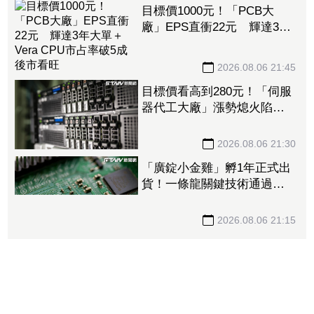
目標價1000元！「PCB大
廠」EPS直衝22元 輝達3年
大單＋Vera CPU市占率破5成
後市看旺
2026.08.06 21:45
目標價看高到280元！「伺服
器代工大廠」漲勢熄火陷連2
跌 三大法人今出清1.1萬
張、抽回21億元
2026.08.06 21:30
「廣錠小金雞」孵1年正式出
貨！一條龍關鍵技術通過驗
證 拿下美系網通、雲端大
廠訂單
2026.08.06 21:15