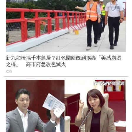
新九如橋搞千本鳥居？紅色圍籬醜到挨轟「美感崩壞
之橋」 高市府急改色滅火
政治