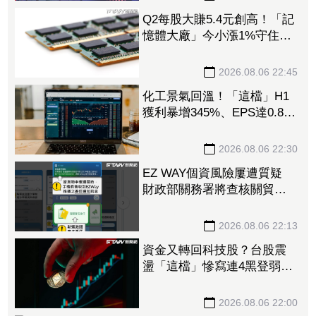
Q2每股大賺5.4元創高！「記
憶體大廠」今小漲1%守住連
5紅 自營商卻脫手449張、
抱回7549萬元
2026.08.06 22:45
化工景氣回溫！「這檔」H1
獲利暴增345%、EPS達0.89
元 八大公股調節逾千萬元
2026.08.06 22:30
EZ WAY個資風險屢遭質疑
財政部關務署將查核關貿公
司、檢討是否統一收費正式
委任
2026.08.06 22:13
資金又轉回科技股？台股震
盪「這檔」慘寫連4黑登弱勢
股王 國票金、潤泰新也淪
大盤刀下魂
2026.08.06 22:00