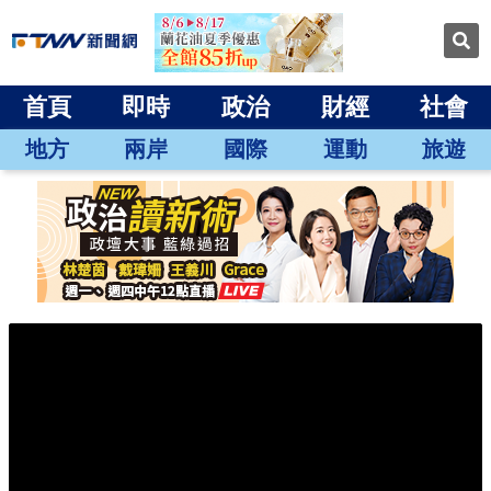
首頁
即時
政治
財經
社會
地方
兩岸
國際
運動
旅遊