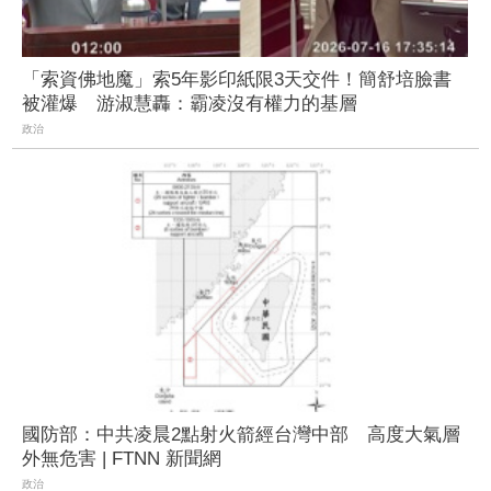
「索資佛地魔」索5年影印紙限3天交件！簡舒培臉書
被灌爆 游淑慧轟：霸凌沒有權力的基層
政治
國防部：中共凌晨2點射火箭經台灣中部 高度大氣層
外無危害 | FTNN 新聞網
政治