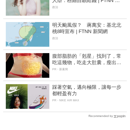
人辯：粉絲自願給錢 | FTNN 新
聞網
政治
明天颱風假？ 蔣萬安：基北北
桃8時宣布 | FTNN 新聞網
政治
腹部脂肪的「剋星」找到了，常
吃這幾物，吃走大肚囊，瘦出小
蠻腰
PR・新素簡
踩著空氣，邁向極限，讓每一步
都輕盈有力
PR・NIKE AIR MAX
Recommended by