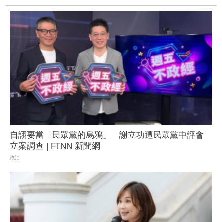
自詡要當「民眾黨的烏鴉」 謝立功遭民眾黨中評會
立案調查 | FTNN 新聞網
政治