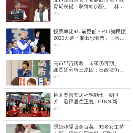
育局長提「剩食給弱勢」 林亮
君傻眼：食安誰負責？
政治
投票率比4年前更低？PTT鄉民憶
2020大選「催出恐懼票」：害怕
他當總統 | FTNN 新聞網
政治
高市早苗落敗「未來仍可期」
謝長廷分析三原因：日政壇仍有
少數人不能接受女首相 | FTNN
政治
新聞網
桃園樂善安居社宅動土 劉世
芳：發揮居住正義 | FTNN 新聞
網
政治
隱婚詐愛吸金百萬 知名女主持