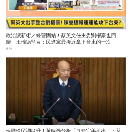
政治讀新術／綠營團結！蔡英文任主委劉櫂豪也回
歸 王瑞德預言：民進黨最接近拿下台東的一次
政治
韓國瑜民調猛升！黃暐瀚分析「３箭完美射出」：奠