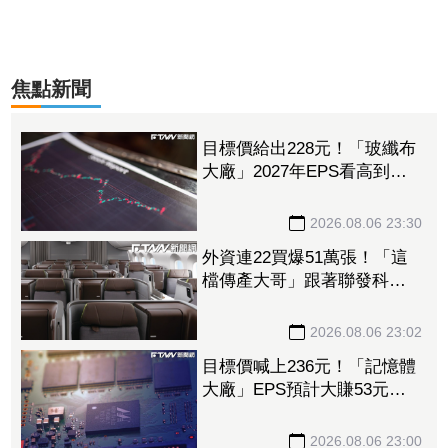
焦點新聞
目標價給出228元！「玻纖布
大廠」2027年EPS看高到
15.72元 電子材料放量＋轉
投資挹注營收
2026.08.06 23:30
外資連22買爆51萬張！「這
檔傳產大哥」跟著聯發科發
大財 打造高效通道營收創
新高
2026.08.06 23:02
目標價喊上236元！「記憶體
大廠」EPS預計大賺53元
DRAM漲50%、Flash漲30%
獲利大增
2026.08.06 23:00