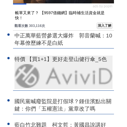
ads by popIn
帳單又來了？ 【9597借錢網】臨時補生活資金就是
快！
深入了解
觀看次數 303,116次
中正萬華藍營參選大爆炸 郭音蘭喊：10
年幕僚歷練不是白紙
特價 【買1+1】更好走登山健行傘_5色
國民黨喊廢監院是打假球？鍾佳濱點出關
鍵：你們「五權憲法」黨章改了嗎
藍白竹北難題 柯文哲：黃國昌說講好