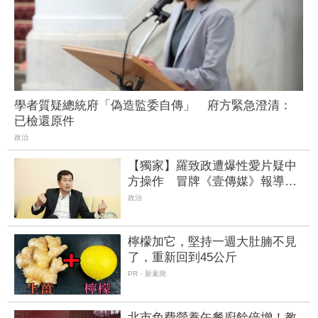
學者質疑總統府「偽造監委自傳」 府方緊急澄清：
已檢還原件
政治
【獨家】羅致政遭爆性愛片疑中
方操作 冒牌《壹傳媒》報導、
影片悄下架 | FTNN 新聞網
政治
檸檬加它，堅持一週大肚腩不見
了，重新回到45公斤
PR・新素簡
北市免費營養午餐廚餘倍增！教