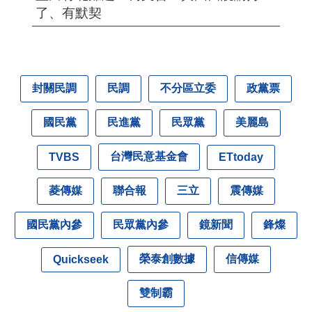
了、有默契
封關民調
民調
不分區立委
政黨票
國民黨
民進黨
民眾黨
美麗島
台灣民意基金會
TVBS
ETtoday
菱傳媒
聯合報
三立
震傳媒
國民黨內參
民眾黨內參
鏡新聞
鋒燦
榮泰創數據
信傳媒
Quickseek
雙制霸