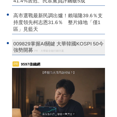
41.4%居冠、民眾黨負評飆破5成
高市選戰最新民調出爐！賴瑞隆39.6％支
持度領先柯志恩31.6％ 整片綠地「僅1
區」見藍天
009829掌握AI關鍵 大華韓國KOSPI 50今
強勢開募
PR・大華銀全能行銷方案
9597借錢網
PR