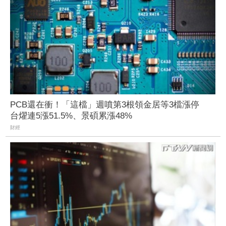
PCB還在衝！「這檔」週噴第3根領金居等3檔漲停
台燿連5漲51.5%、景碩累漲48%
財經