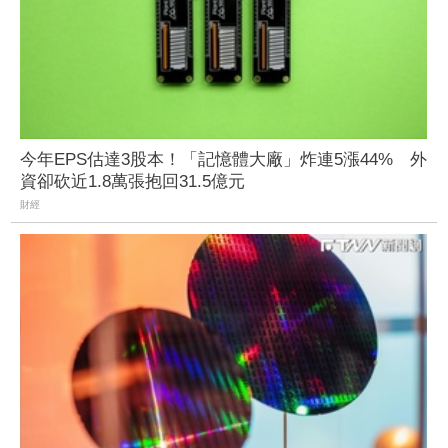
今年EPS估達3股本！「記憶體大廠」炸連5漲44% 外
資卻砍近1.8萬張抱回31.5億元
財經