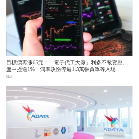
目標價再漲65元！「電子代工大廠」利多不敵賣壓、
盤中挫逾1% 鴻準攻漲停逾1.3萬張買單等入場
財經