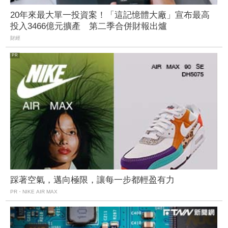
20年來最大單一投資案！「這記憶體大廠」宣布最高
投入3466億元擴產 第二季合併財報出爐
財經
踩著空氣，邁向極限，讓每一步都輕盈有力
PR・NIKE AIR MAX