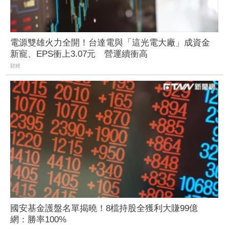
電源雙雄火力全開！台達電與「這光電大廠」成資金
新寵、EPS衝上3.07元 營運續衝高
財經
國安基金護盤名單揭曉！8檔持股全獲利大賺99億
網：勝率100%