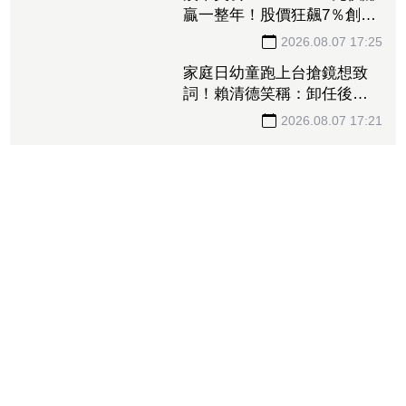
2026.08.07 17:30
漢來美食H1 EPS 9.21元快賺
贏一整年！股價狂飆7％創3
年來新高 「最難訂Buffet」
瘋狂吸金
2026.08.07 17:25
家庭日幼童跑上台搶鏡想致
詞！賴清德笑稱：卸任後再
交棒給你
2026.08.07 17:21