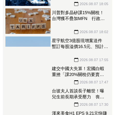
2026.08.07 18:05
川普對多晶矽課15%關稅！
台灣獲不疊加MFN 行政
院：對台影響有限
2026.08.07 18:02
星宇航空3億股現增案送件
暫訂每股溢價16.5元、預計募
資49.5億元
2026.08.07 17:55
建交中國大失算！宏國白蝦
重挫「課20%關稅仍要賣台
灣」 外媒曝出口量差4倍
2026.08.07 17:47
台玻夫人首談長子離世！曝
兒生前長期承受壓力 喪子
後她悲痛足不出戶