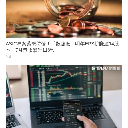
ASIC專案蓄勢待發！「散熱廠」明年EPS拚賺逾14股
本 7月營收攀升116%
財經