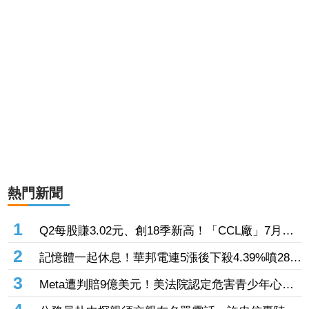
熱門新聞
1
Q2每股賺3.02元、創18季新高！「CCL廠」7月營
收創近4年高 AI伺服器助攻下半年成長
2
記憶體一起休息！華邦電連5漲後下殺4.39%噴286