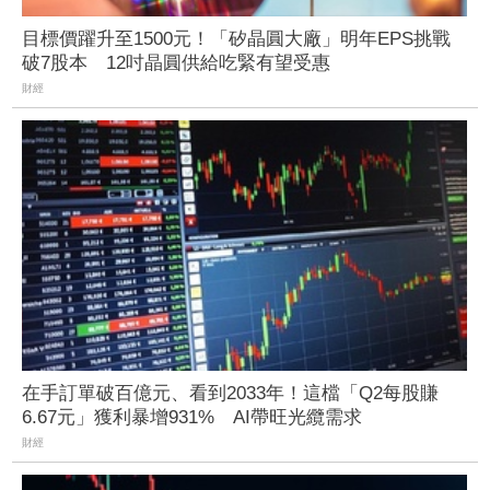
目標價躍升至1500元！「矽晶圓大廠」明年EPS挑戰
破7股本 12吋晶圓供給吃緊有望受惠
財經
在手訂單破百億元、看到2033年！這檔「Q2每股賺
6.67元」獲利暴增931% AI帶旺光纜需求
財經