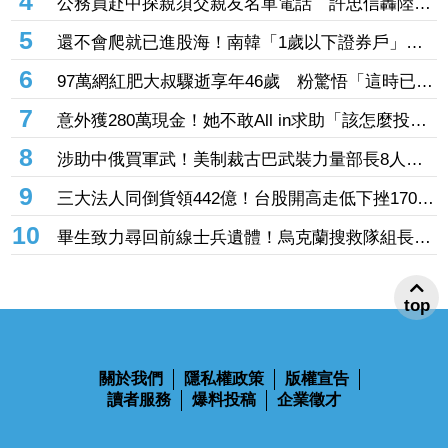
億元 「這檔」累漲40%後也走弱炸315億元
3
Meta遭判賠9億美元！美法院認定危害青少年心理
健康 要求5年內調整未成年用戶機制
4
公務員赴中探親須交親友名單電話 許忠信轟陸委
會：不能用國安當藉口無限上綱
5
還不會爬就已進股海！南韓「1歲以下證券戶」暴
增3倍 美股ETF成熱門標的
6
97萬網紅肥大叔驟逝享年46歲 粉驚悟「這時已現
端倪」：一直覺得不對勁
7
意外獲280萬現金！她不敢All in求助「該怎麼投
資」 網一面倒建議：專心存0050就好
8
涉助中俄買軍武！美制裁古巴武裝力量部長8人、5
公司 聯合國示警：恐讓古巴陷入國家危機
9
三大法人同倒貨領442億！台股開高走低下挫170
點 股民驚：大哥你怎麼逃了
10
畢生致力尋回前線士兵遺體！烏克蘭搜救隊組長尤
top
科夫陣亡 妻子悲痛證實
關於我們
隱私權政策
版權宣告