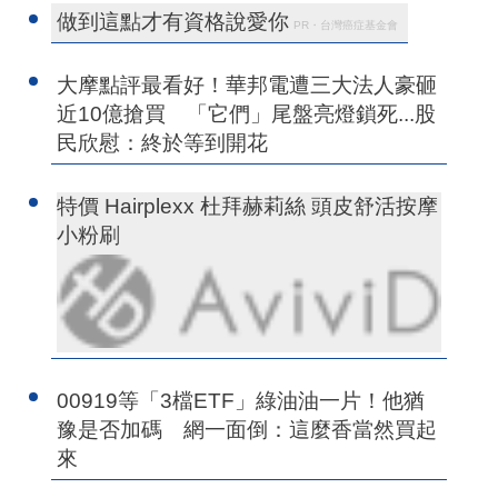
做到這點才有資格說愛你
PR・台灣癌症基金會
大摩點評最看好！華邦電遭三大法人豪砸
近10億搶買 「它們」尾盤亮燈鎖死...股
民欣慰：終於等到開花
特價 Hairplexx 杜拜赫莉絲 頭皮舒活按摩
小粉刷
00919等「3檔ETF」綠油油一片！他猶
豫是否加碼 網一面倒：這麼香當然買起
來