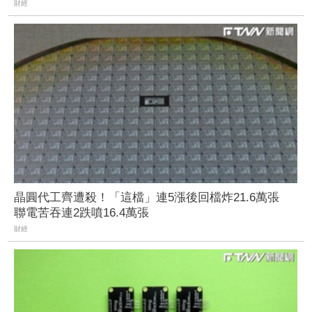
財經
晶圓代工齊遭殺！「這檔」連5漲後回檔炸21.6萬張
聯電苦吞連2跌噴16.4萬張
財經