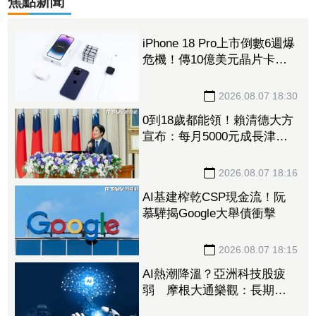
焦點新聞
iPhone 18 Pro上市倒數6週爆
危機！傳10億美元晶片卡封
裝「躺在廠房」 恐面臨庫
存不足
2026.08.07 18:30
0到18歲都能領！賴清德大方
宣布：每月5000元成長津
貼 婚、產假全面加碼
2026.08.07 18:16
AI基建榨乾CSP現金流！阮
慕驊揭Google大舉債衝擊
2026.08.07 18:15
AI熱潮降溫？亞洲科技股疲
弱 摩根大通樂觀：長期投
資趨勢未變