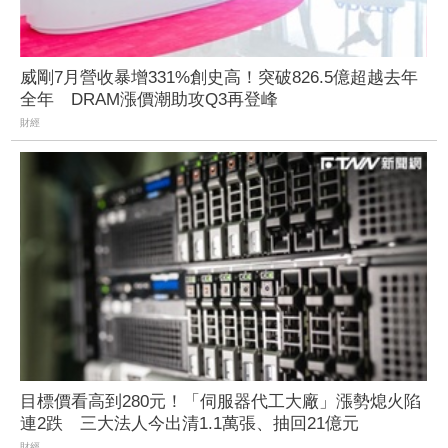
威剛7月營收暴增331%創史高！突破826.5億超越去年
全年 DRAM漲價潮助攻Q3再登峰
財經
目標價看高到280元！「伺服器代工大廠」漲勢熄火陷
連2跌 三大法人今出清1.1萬張、抽回21億元
財經