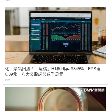
化工景氣回溫！「這檔」H1獲利暴增345%、EPS達
0.89元 八大公股調節逾千萬元
財經