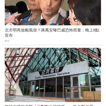
北市明再放颱風假？蔣萬安曝巴威恐怖雨量：晚上8點
宣布
政治