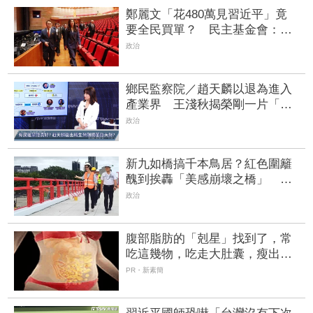
鄭麗文「花480萬見習近平」竟
要全民買單？ 民主基金會：補
助申請沒撤回
政治
鄉民監察院／趙天麟以退為進入
產業界 王淺秋揭榮剛一片「綠
油油」 | FTNN 新聞網
政治
新九如橋搞千本鳥居？紅色圍籬
醜到挨轟「美感崩壞之橋」 高
市府急改色滅火
政治
腹部脂肪的「剋星」找到了，常
吃這幾物，吃走大肚囊，瘦出小
蠻腰
PR・新素簡