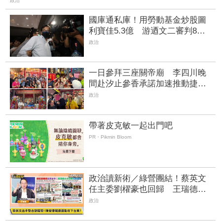
政治
國庫通私庫！用勞動基金炒股圖
利寶佳5.3億 游迺文二審判8年4
月
政治
一日參拜三座關帝廟 李四川晚
間赴汐止參香承諾加速推動捷運
路網
政治
帶著皮克敏一起出門吧
PR・Pikmin Bloom
政治讀新術／綠營團結！蔡英文
任主委劉櫂豪也回歸 王瑞德預
言：民進黨最接近拿下台東的一
政治
次