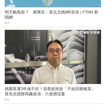
明天颱風假？ 蔣萬安：基北北桃8時宣布 | FTNN 新
聞網
政治
桃園客運3年做不好！張善政挨批「不如回鄉種菜」
黃世杰競辦再轟凌濤：只會蹭流量
政治