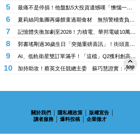
物說「父親節快樂」
5
最痛不是停損！他盤點5大投資遺憾嘆「懊惱一輩
子」 網笑：乖乖把錢存銀行
6
夏莉絲同集團再爆餵童過期食材 無預警稽查負責
人卻在場等？蔣萬安回應了
7
記憶體失衡加劇至2028！力積電、華邦電破10萬張
買單瘋搶 「面板指標廠」甜甜價出現暫居成交王
8
郭書瑤剛過36歲生日「突拋重磅喜訊」！街頭直擊
穿緊身旗袍 辣秀大片美背
9
AI、低軌衛星雙訂單滿手！「這檔」Q2獲利創高、
上半年EPS衝2.5元 全年營運看旺
10
top
加持助攻！蔡英文任競總主委 蘇巧慧證實：小英
早已一口答應
關於我們
隱私權政策
版權宣告
讀者服務
爆料投稿
企業徵才