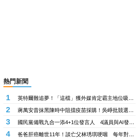
熱門新聞
1
英特爾難追夢！「這檔」獲外媒肯定霸主地位吸
290億奪成交王 南亞科擴產、單月營收創高同受
2
蔣萬安昔抹黑陳時中阻擋疫苗採購！吳崢批競選手
矚
法一致：操作陰謀論傷害社會
3
國民黨備戰九合一添4+1位發言人 4議員與AI發言
人鄭小文入陣
4
爸爸肝癌離世11年！談亡父林琇琪哽咽 每年對遺