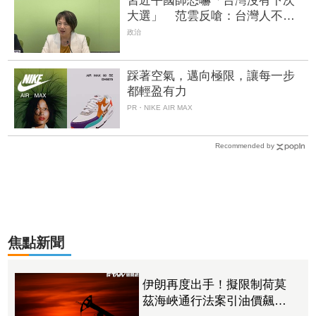
習近平國師恐嚇「台灣沒有下次
大選」 范雲反嗆：台灣人不是
被嚇大的
政治
踩著空氣，邁向極限，讓每一步
都輕盈有力
PR・NIKE AIR MAX
Recommended by
焦點新聞
伊朗再度出手！擬限制荷莫
茲海峽通行法案引油價飆