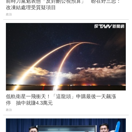
前時力黨魁表態「反對刪公視預算」 盼在野三思：
改凍結處理受質疑項目
政治
低軌衛星一飛衝天！「這龍頭」申購最後一天飆漲
停 抽中就賺4.3萬元
政治