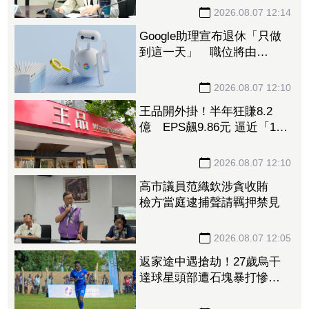
太荒謬
2026.08.07 12:14
Google助理宣布退休「只做
到這一天」 職位將由
Gemini接下
2026.08.07 12:10
王品開外掛！半年狂賺8.2
億 EPS飆9.86元 逼近「1股
本」創新高
2026.08.07 12:10
高市議員范織欽涉貪收賄
檢方當庭逮捕聲請羈押禁見
2026.08.07 12:05
返家途中遇搶劫！27歲烏干
達球星頭部遭石塊暴打慘
死 曾率隊奪聯賽冠軍