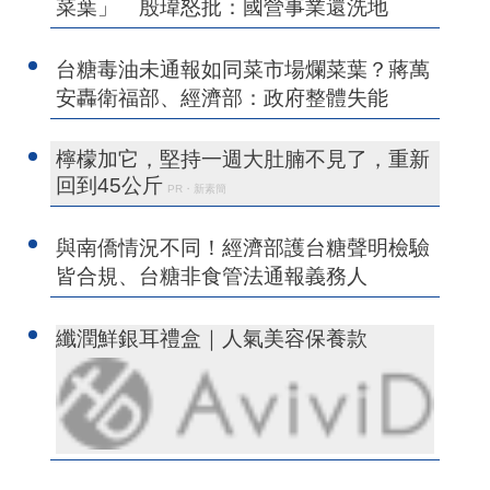
菜葉」 殷瑋怒批：國營事業還洗地
台糖毒油未通報如同菜市場爛菜葉？蔣萬
安轟衛福部、經濟部：政府整體失能
檸檬加它，堅持一週大肚腩不見了，重新
回到45公斤
PR・新素簡
與南僑情況不同！經濟部護台糖聲明檢驗
皆合規、台糖非食管法通報義務人
纖潤鮮銀耳禮盒｜人氣美容保養款