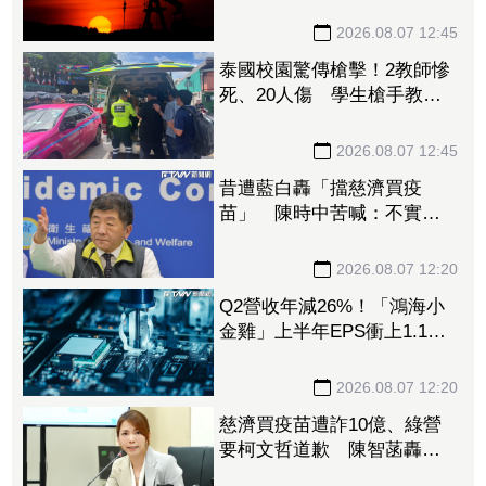
漲 台塑4寶逆勢勁揚
2026.08.07 12:45
泰國校園驚傳槍擊！2教師慘
死、20人傷 學生槍手教室
內身亡
2026.08.07 12:45
昔遭藍白轟「擋慈濟買疫
苗」 陳時中苦喊：不實指
控者應道歉
2026.08.07 12:20
Q2營收年減26%！「鴻海小
金雞」上半年EPS衝上1.1
元 布局「這些領域」做突
圍利器
2026.08.07 12:20
慈濟買疫苗遭詐10億、綠營
要柯文哲道歉 陳智菡轟
「竹篙接菜刀」：混為一談