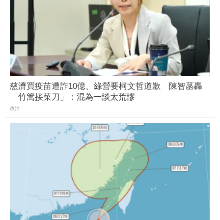
慈濟買疫苗遭詐10億、綠營要柯文哲道歉 陳智菡轟
「竹篙接菜刀」：混為一談太荒謬
政治