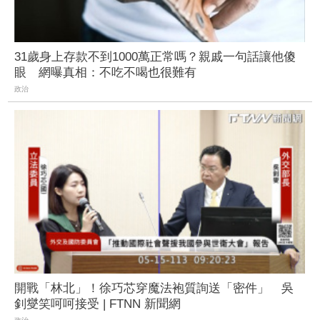
31歲身上存款不到1000萬正常嗎？親戚一句話讓他傻
眼 網曝真相：不吃不喝也很難有
政治
開戰「林北」！徐巧芯穿魔法袍質詢送「密件」 吳
釗燮笑呵呵接受 | FTNN 新聞網