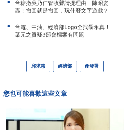
台糖撤吳乃仁管收聲請提理由 陳昭姿
轟：撤回就是撤回，玩什麼文字遊戲？
台電、中油、經濟部Logo全找聶永真！
葉元之質疑3部會標案有問題
邱求慧
經濟部
產發署
您也可能喜歡這些文章