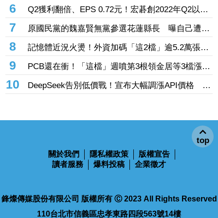
大廠」成長 外資目標價喊上3665元
6
Q2獲利翻倍、EPS 0.72元！宏碁創2022年Q2以來
新高 9月IFA將發表AI PC新品
7
原國民黨的魏嘉賢無黨參選花蓮縣長 曝自己遭打
壓當花蓮市長水塔還被投毒「次氯酸鈉」
8
記憶體近況火燙！外資加碼「這2檔」逾5.2萬張
旺宏獲投入近17億元、近5日大漲40%
9
PCB還在衝！「這檔」週噴第3根領金居等3檔漲
停 台燿連5漲51.5%、景碩累漲48%
10
DeepSeek告別低價戰！宣布大幅調漲API價格 AI
商業化邁入新階段
top
關於我們
隱私權政策
版權宣告
讀者服務
爆料投稿
企業徵才
鋒燦傳媒股份有限公司 版權所有 Ⓒ 2023 All Rights Reserved
110台北市信義區忠孝東路四段563號14樓