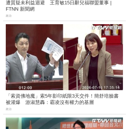
遭質疑未利益迴避 王育敏15日辭兒福聯盟董事 |
FTNN 新聞網
政治
「索資佛地魔」索5年影印紙限3天交件！簡舒培臉書
被灌爆 游淑慧轟：霸凌沒有權力的基層
政治