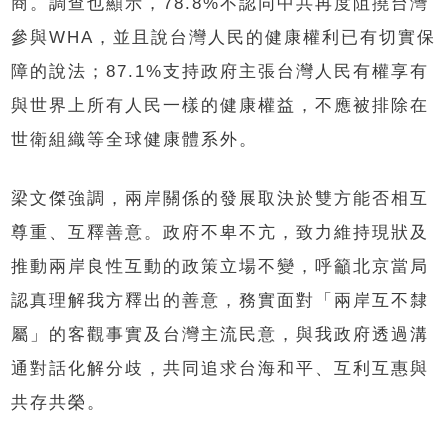
商。調查也顯示，78.8%不認同中共再度阻撓台灣
參與WHA，並且說台灣人民的健康權利已有切實保
障的說法；87.1%支持政府主張台灣人民有權享有
與世界上所有人民一樣的健康權益，不應被排除在
世衛組織等全球健康體系外。
梁文傑強調，兩岸關係的發展取決於雙方能否相互
尊重、互釋善意。政府不卑不亢，致力維持現狀及
推動兩岸良性互動的政策立場不變，呼籲北京當局
認真理解我方釋出的善意，務實面對「兩岸互不隸
屬」的客觀事實及台灣主流民意，與我政府透過溝
通對話化解分歧，共同追求台海和平、互利互惠與
共存共榮。