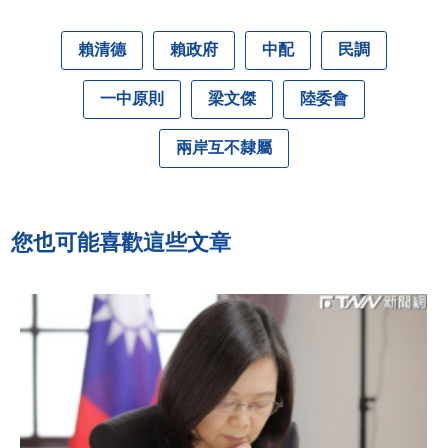
賴清德
賴政府
中配
民調
一中原則
梁文傑
陸委會
兩岸互不隸屬
您也可能喜歡這些文章