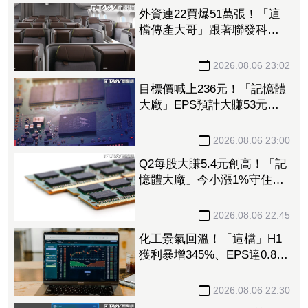
外資連22買爆51萬張！「這
檔傳產大哥」跟著聯發科發
大財 打造高效通道營收創
新高
2026.08.06 23:02
目標價喊上236元！「記憶體
大廠」EPS預計大賺53元
DRAM漲50%、Flash漲30%
獲利大增
2026.08.06 23:00
Q2每股大賺5.4元創高！「記
憶體大廠」今小漲1%守住連
5紅 自營商卻脫手449張、
抱回7549萬元
2026.08.06 22:45
化工景氣回溫！「這檔」H1
獲利暴增345%、EPS達0.89
元 八大公股調節逾千萬元
2026.08.06 22:30