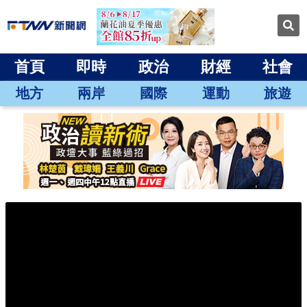
首頁
即時
政治
財經
社會
地方
兩岸
國際
運動
旅遊