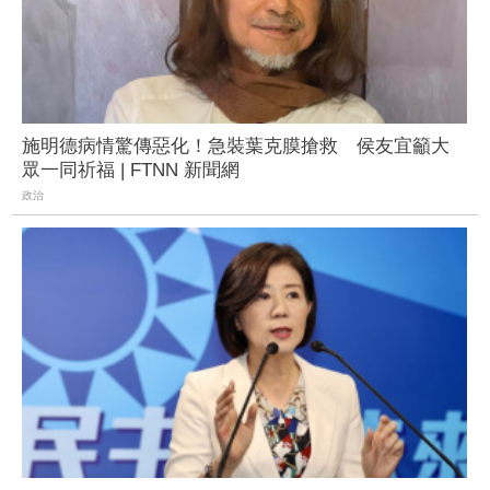
施明德病情驚傳惡化！急裝葉克膜搶救 侯友宜籲大
眾一同祈福 | FTNN 新聞網
政治