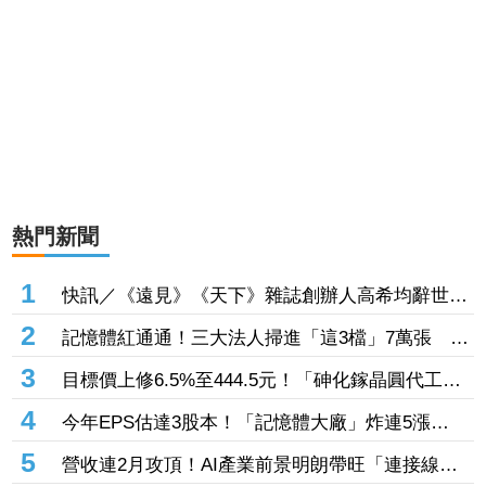
熱門新聞
1
快訊／《遠見》《天下》雜誌創辦人高希均辭世
享耆壽90歲
2
記憶體紅通通！三大法人掃進「這3檔」7萬張 砸
229億元連4日補貨南亞科
3
目標價上修6.5%至444.5元！「砷化鎵晶圓代工
廠」7月營收創4年半新高 1.6T光通訊開始貢獻營
4
今年EPS估達3股本！「記憶體大廠」炸連5漲
收
44% 外資卻砍近1.8萬張抱回31.5億元
5
營收連2月攻頂！AI產業前景明朗帶旺「連接線束