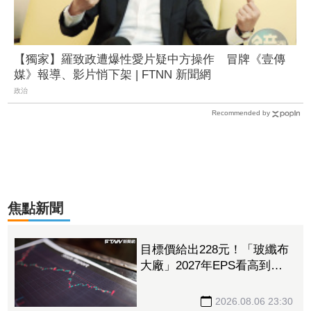
【獨家】羅致政遭爆性愛片疑中方操作 冒牌《壹傳
媒》報導、影片悄下架 | FTNN 新聞網
政治
Recommended by
焦點新聞
目標價給出228元！「玻纖布
大廠」2027年EPS看高到
15.72元 電子材料放量＋轉
投資挹注營收
2026.08.06 23:30