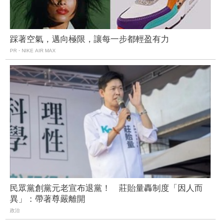
踩著空氣，邁向極限，讓每一步都輕盈有力
PR・NIKE AIR MAX
民眾黨創黨元老宣布退黨！ 莊貽量轟制度「因人而
異」：帶著尊嚴離開
政治