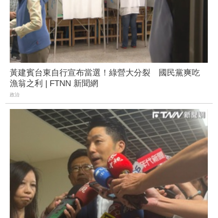
黃建賓台東自行宣布當選！綠營大分裂 國民黨爽吃
漁翁之利 | FTNN 新聞網
政治