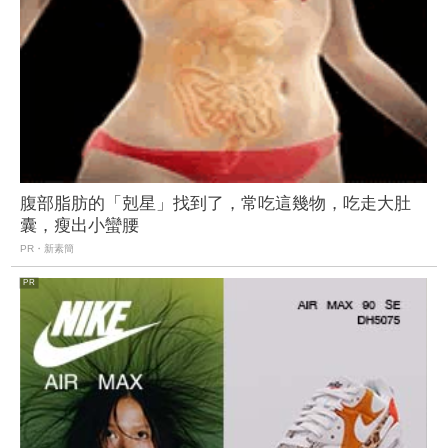
腹部脂肪的「剋星」找到了，常吃這幾物，吃走大肚
囊，瘦出小蠻腰
PR・新素簡