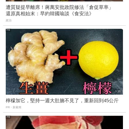
遭質疑提早離席！蔣萬安批政院修法「倉促草率」
還原真相始末：早約韓國瑜談《食安法》
政治
檸檬加它，堅持一週大肚腩不見了，重新回到45公斤
PR・新素簡