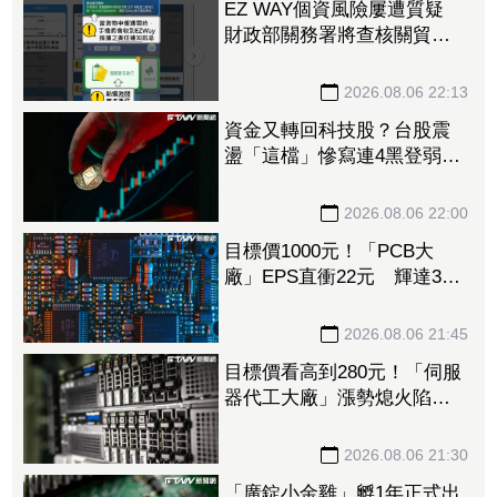
EZ WAY個資風險屢遭質疑
財政部關務署將查核關貿公
司、檢討是否統一收費正式
委任
2026.08.06 22:13
資金又轉回科技股？台股震
盪「這檔」慘寫連4黑登弱勢
股王 國票金、潤泰新也淪
大盤刀下魂
2026.08.06 22:00
目標價1000元！「PCB大
廠」EPS直衝22元 輝達3年
大單＋Vera CPU市占率破5成
後市看旺
2026.08.06 21:45
目標價看高到280元！「伺服
器代工大廠」漲勢熄火陷連2
跌 三大法人今出清1.1萬
張、抽回21億元
2026.08.06 21:30
「廣錠小金雞」孵1年正式出