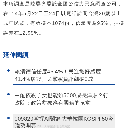
本項調查是陸委會委託全國公信力民意調查公司，
在114年5月22日至24日以電話訪問台灣20歲以上
成年民眾，有效樣本1074份，信賴度為95%，抽樣
誤差在±2.99%。
延伸閱讀
賴清德信任度45.4%！民進黨好感度
41.4%居冠、民眾黨負評飆破5成
中配依親子女也能領5000成長津貼？行
政院：政策對象為有國籍的孩童
009829掌握AI關鍵 大華韓國KOSPI 50今
強勢開募
PR・大華銀全能行銷方案