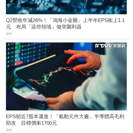
Q2營收年減26%！「鴻海小金雞」上半年EPS衝上1.1
元 布局「這些領域」做突圍利器
財經
EPS朝近7股本邁進！「氣動元件大廠」半導體高毛利
助攻 目標價衝1700元
財經