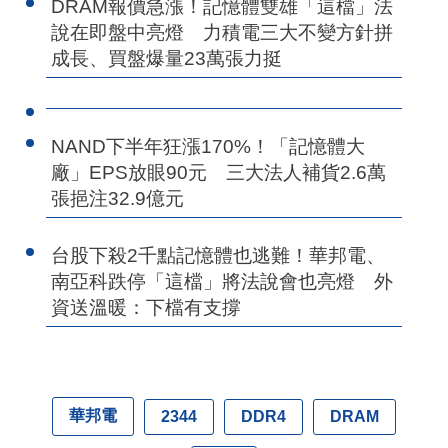
DRAM報價急漲！記憶體雙雄「這檔」法
說在即盤中亮燈 力積電三大不變方針拼
成長、買盤爆量23萬張力挺
NAND下半年狂漲170%！「記憶體大
廠」EPS放眼90元 三大法人補貨2.6萬
張挹注32.9億元
台股下殺2千點記憶體也逃難！華邦電、
南亞科跌停「這檔」將法說會也亮燈 外
資送溫暖：下檔有支撐
華邦電
2344
DDR4
DRAM