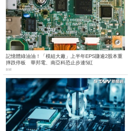
記憶體綠油油！「模組大廠」上半年EPS賺逾2股本重
摔跌停板 華邦電、南亞科恐止步連5紅
財經