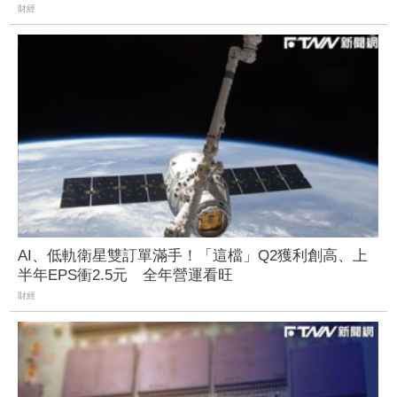
財經
AI、低軌衛星雙訂單滿手！「這檔」Q2獲利創高、上
半年EPS衝2.5元 全年營運看旺
財經