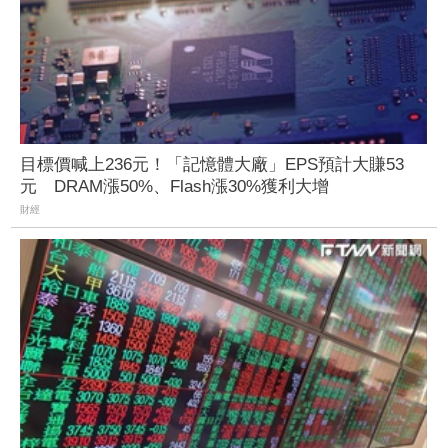
目標價喊上236元！「記憶體大廠」EPS預計大賺53
元 DRAM漲50%、Flash漲30%獲利大增
財經