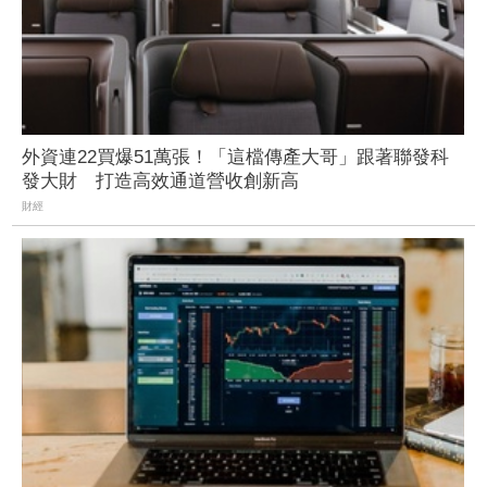
外資連22買爆51萬張！「這檔傳產大哥」跟著聯發科
發大財 打造高效通道營收創新高
財經