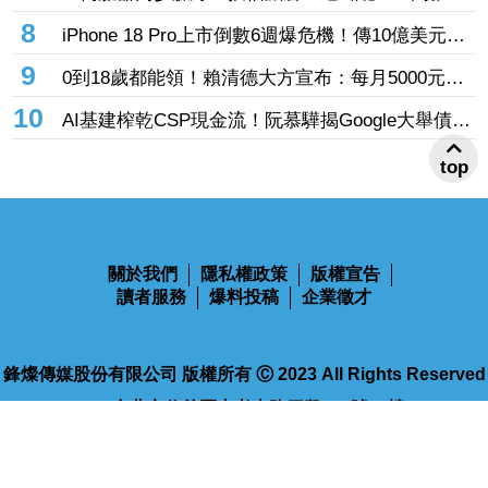
投信連砍緯創2刀帶走18.96億元
8
iPhone 18 Pro上市倒數6週爆危機！傳10億美元晶
片卡封裝「躺在廠房」 恐面臨庫存不足
9
0到18歲都能領！賴清德大方宣布：每月5000元成
長津貼 婚、產假全面加碼
10
AI基建榨乾CSP現金流！阮慕驊揭Google大舉債衝
擊
top
關於我們
隱私權政策
版權宣告
讀者服務
爆料投稿
企業徵才
鋒燦傳媒股份有限公司 版權所有 Ⓒ 2023 All Rights Reserved
110台北市信義區忠孝東路四段563號14樓
電話：02-2768-9100
傳真：02-2768-9102