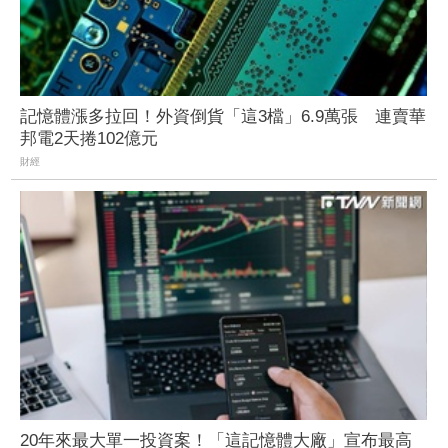
記憶體漲多拉回！外資倒貨「這3檔」6.9萬張 連賣華
邦電2天捲102億元
財經
20年來最大單一投資案！「這記憶體大廠」宣布最高