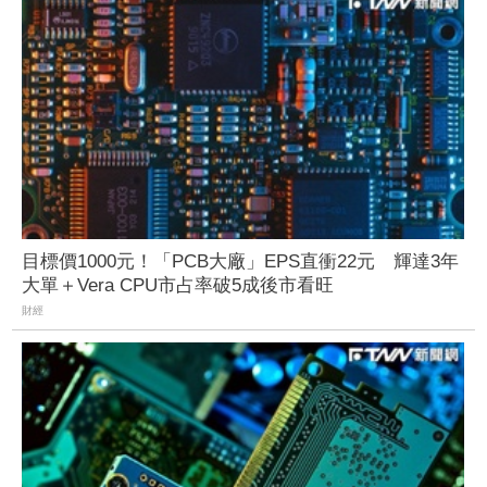
目標價1000元！「PCB大廠」EPS直衝22元 輝達3年
大單＋Vera CPU市占率破5成後市看旺
財經