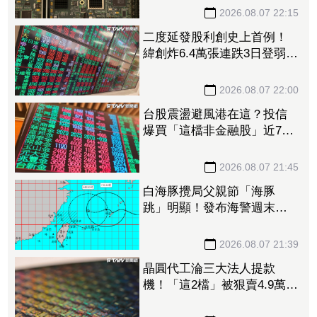
2026.08.07 22:15
二度延發股利創史上首例！
緯創炸6.4萬張連跌3日登弱勢
股王 金管會要求集保、證
交所了解
2026.08.07 22:00
台股震盪避風港在這？投信
爆買「這檔非金融股」近7千
張居冠 第一金連17買同步
上榜
2026.08.07 21:45
白海豚攪局父親節「海豚
跳」明顯！發布海警週末影
響最劇 專家：外圍雨帶今
晚進入陸地
2026.08.07 21:39
晶圓代工淪三大法人提款
機！「這2檔」被狠賣4.9萬
張 聯電中刀失血38.2億元跌
4.53%