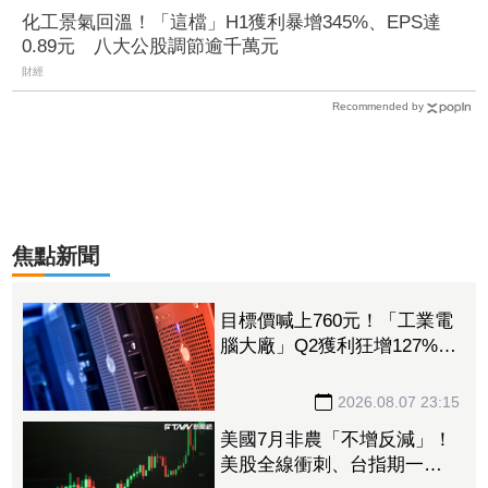
化工景氣回溫！「這檔」H1獲利暴增345%、EPS達
0.89元 八大公股調節逾千萬元
財經
Recommended by
焦點新聞
目標價喊上760元！「工業電
腦大廠」Q2獲利狂增127%
接單動能強大EPS有望衝23
元
2026.08.07 23:15
美國7月非農「不增反減」！
美股全線衝刺、台指期一度