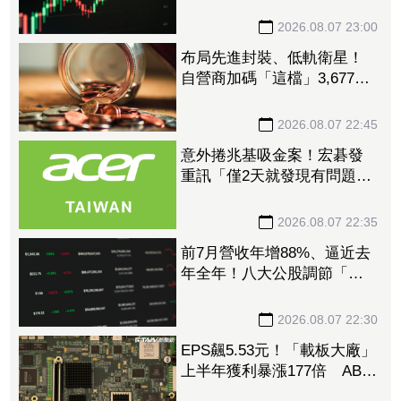
衝破45K
2026.08.07 23:00
布局先進封裝、低軌衛星！
自營商加碼「這檔」3,677萬
元逾1.4千張 加速高值化轉
型
2026.08.07 22:45
意外捲兆基吸金案！宏碁發
重訊「僅2天就發現有問題」
辭董座退出經營：內部存在
管理缺失
2026.08.07 22:35
前7月營收年增88%、逼近去
年全年！八大公股調節「這
檔」13.69億元逾7.4千張
2026.08.07 22:30
EPS飆5.53元！「載板大廠」
上半年獲利暴漲177倍 ABF
漲50%、BT漲70%毛利衝高