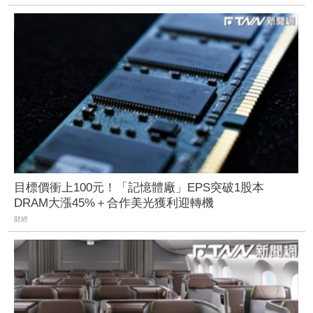
目標價衝上100元！「記憶體廠」EPS突破1股本
DRAM大漲45%＋合作美光獲利迎轉機
財經