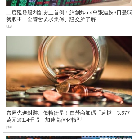
二度延發股利創史上首例！緯創炸6.4萬張連跌3日登弱
勢股王 金管會要求集保、證交所了解
財經
布局先進封裝、低軌衛星！自營商加碼「這檔」3,677
萬元逾1.4千張 加速高值化轉型
財經