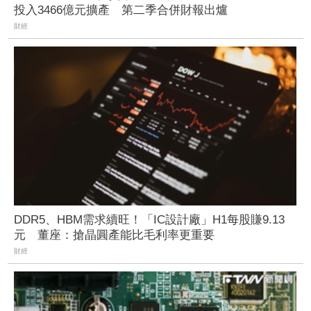
投入3466億元擴產 第二季合併財報出爐
財經
DDR5、HBM需求續旺！「IC設計廠」H1每股賺9.13
元 董座：搶晶圓產能比毛利率更重要
財經