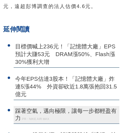
元，遠超彭博調查的法人估價4.6元。
延伸閱讀
目標價喊上236元！「記憶體大廠」EPS
預計大賺53元 DRAM漲50%、Flash漲
30%獲利大增
今年EPS估達3股本！「記憶體大廠」炸
連5漲44% 外資卻砍近1.8萬張抱回31.5
億元
踩著空氣，邁向極限，讓每一步都輕盈有
力
PR・NIKE AIR MAX