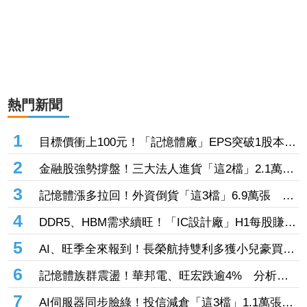
熱門新聞
1
目標價衝上100元！「記憶體廠」EPS突破1股本
DRAM大漲45%＋合作美光獲利迎轉機
2
金融股強勢撐盤！三大法人進貨「這2檔」2.1萬
張 投8.54億元連12日進場三商壽
3
記憶體漲多拉回！外資倒貨「這3檔」6.9萬張 連
賣華邦電2天捲102億元
4
DDR5、HBM需求續旺！「IC設計廠」H1每股賺
9.13元 董座：搶晶圓產能比毛利率更重要
5
AI、旺季全來報到！長榮航持雙利多獲小兒豪買逾
53萬張成寵兒 「這檔」前7月營收狂超去年全年
6
記憶體族群震盪！華邦電、旺宏跌逾4% 分析師
也獲青睞
點名「這2檔」多頭：布局看技術面
7
AI伺服器同步臉綠！投信減倉「這3檔」1.1萬張