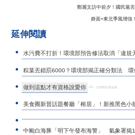
鄭麗文訪中前夕！國民黨丟
鋒面+東北季風增強
延伸閱讀
水污費不打折！環境部預告修法取消「違規
粽葉丟錯罰6000？環境部揭正確分類法 
做到這點才有資格說愛你
PR・台灣癌症基金會
美食圈新晉話題餐廳「榕居」！新推黑色小
中颱白海豚「明下午發布海警」 氣象署揭