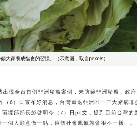
大家養成惜食的習慣。（示意圖，取自pexels）
養豬出現全台首例非洲豬瘟案例，未防範非洲豬瘟，政
部昨（6）日宣布好消息，台灣重返亞洲唯一三大豬病非
環境部部長彭啓明今（7）日po文，提到目前台灣的
每一個人願意做一點，這個社會風氣就會很不一樣」。