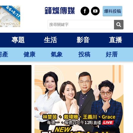
專題
生活
影音
直播
房產
健康
氣象
投稿
好厝