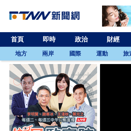
首頁
即時
政治
財經
地方
兩岸
國際
運動
旅