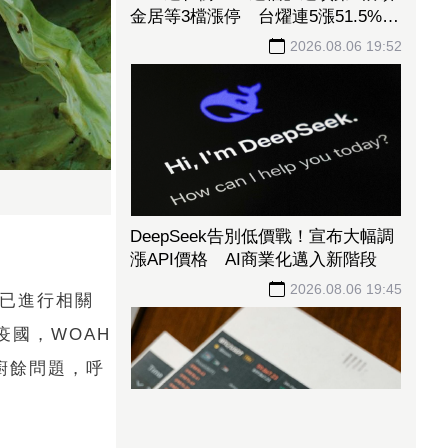
金居等3檔漲停 台燿連5漲51.5%、
景碩累漲48%
2026.08.06 19:52
DeepSeek告別低價戰！宣布大幅調
漲API價格 AI商業化邁入新階段
2026.08.06 19:45
府已進行相關
疫國，WOAH
廚餘問題，呼