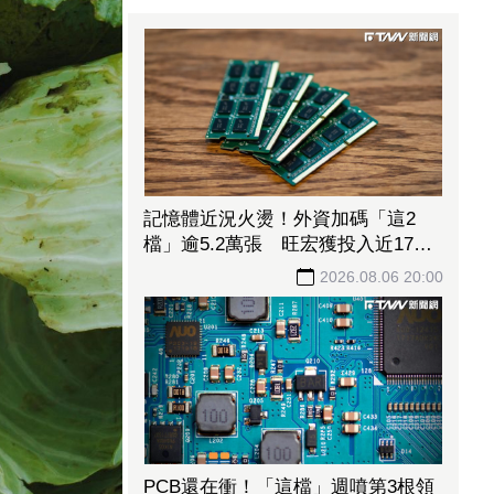
記憶體近況火燙！外資加碼「這2
檔」逾5.2萬張 旺宏獲投入近17億
元、近5日大漲40%
2026.08.06 20:00
PCB還在衝！「這檔」週噴第3根領