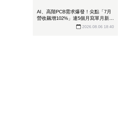
PCB繼續漲！投信進貨「這3檔」7
千多張 投33.49億元連5天進場臻鼎
2026.08.06 19:00
諾基亞砸重金搶InP產能！收購NXP
美國半導體工廠 瞄準AI資料中心需
求
2026.08.06 18:45