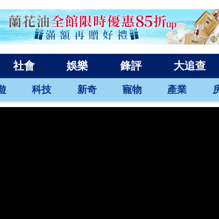
社會
娛樂
鋒評
大追查
遊
科技
新奇
寵物
產業