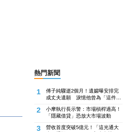
AI、高階PCB需求爆發！尖點「7月
營收飆增102%」連5個月寫單月新
高 積極擴充產能
2026.08.06 18:40