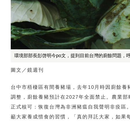
環境部部長彭啓明今po文，提到目前台灣的廚餘問題，呼籲
圖文／鏡週刊
台中市梧棲區有間養豬場，去年10月時因廚餘
調整，廚餘養豬預計在2027年全面禁止。農業
正式核可：恢復台灣為非洲豬瘟自我聲明非疫區。
籲大家養成惜食的習慣，「真的拜託大家，如果