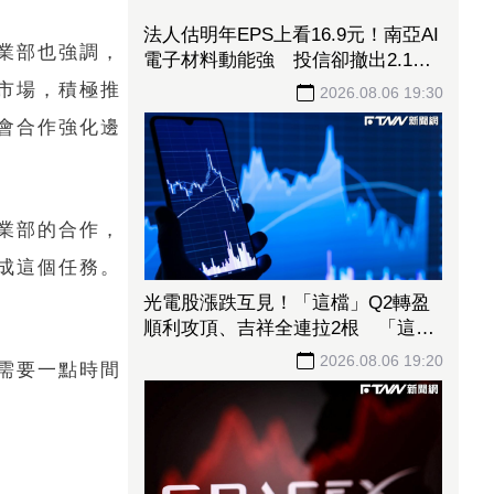
法人估明年EPS上看16.9元！南亞AI
業部也強調，
電子材料動能強 投信卻撤出2.1億
元逾2千張
市場，積極推
2026.08.06 19:30
會合作強化邊
業部的合作，
成這個任務。
光電股漲跌互見！「這檔」Q2轉盈
順利攻頂、吉祥全連拉2根 「這6
檔」昨漲停今卻收黑
2026.08.06 19:20
需要一點時間