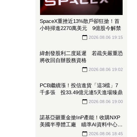
SpaceX重挫近13%散戶卻狂搶！首
小時掃進2270萬美元 9億股今解禁
2026.08.06 19:15
緯創發股利二度延遲 若疏失嚴重恐
將收回自辦股務資格
2026.08.06 19:02