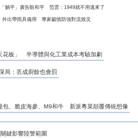
「躺平」廣告盼和平 范雲：1949就不用逃來了
！外出帶雨具備用 專家籲慎防強對流致災
天花板」 半導體與化工業成本考驗加劇
環保局：丟成廚餘也會罰
籠包、脆皮海參、M9和牛 新派粵菜顛覆傳統想像
1關鍵影響陸警範圍