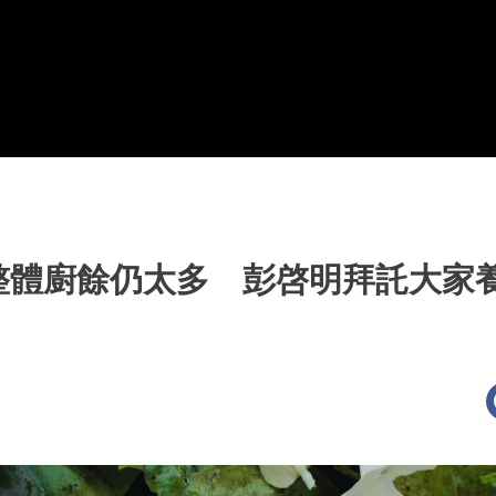
整體廚餘仍太多 彭啓明拜託大家