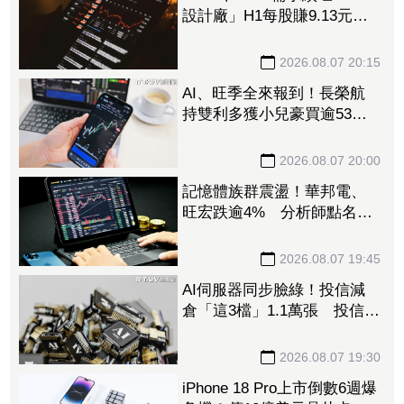
設計廠」H1每股賺9.13元
董座：搶晶圓產能比毛利率
更重要
2026.08.07 20:15
AI、旺季全來報到！長榮航
持雙利多獲小兒豪買逾53萬
張成寵兒 「這檔」前7月營
收狂超去年全年也獲青睞
2026.08.07 20:00
記憶體族群震盪！華邦電、
旺宏跌逾4% 分析師點名
「這2檔」多頭：布局看技術
面
2026.08.07 19:45
AI伺服器同步臉綠！投信減
倉「這3檔」1.1萬張 投信連
砍緯創2刀帶走18.96億元
2026.08.07 19:30
iPhone 18 Pro上市倒數6週爆