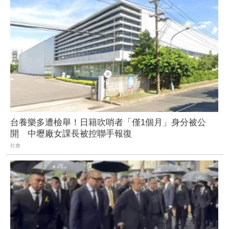
台養樂多遭檢舉！日籍吹哨者「僅1個月」身分被公
開 中壢廠女課長被控聯手報復
社會