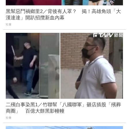
黑幫惡鬥禍鄉里2／背後有人罩？ 揭！高雄角頭「大
漢達達」開趴招攬新血內幕
社會
二殯白事染黑1／竹聯幫「八國聯軍」砸店插股「殯葬
商圈」 百億大餅黑影幢幢
社會