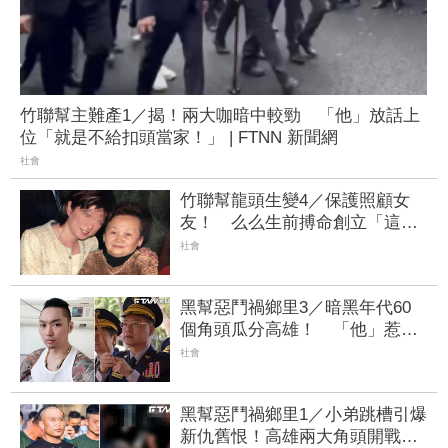
竹聯幫主難產1／揭！兩大咖暗中較勁 「他」放話上
位「就是不給扣頭當家！」 | FTNN 新聞網
社會
竹聯幫龍頭生變4／保護照顧女
友！ 么么生前搏命創立「這個
神秘組織」 | FTNN 新聞網
社會
黑幫惡鬥禍鄉里3／暗黑年代60
個角頭瓜分高雄！ 「他」惹怒
黑白兩道！刑事局長南下逮人
社會
黑幫惡鬥禍鄉里1／小弟跳槽引爆
新仇舊恨！高雄兩大角頭開戰