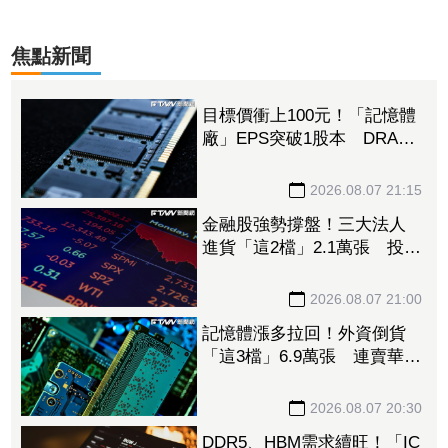
焦點新聞
目標價衝上100元！「記憶體
廠」EPS突破1股本 DRAM
大漲45%＋合作美光獲利迎
轉機
2026.08.07 21:15
金融股強勢撐盤！三大法人
進貨「這2檔」2.1萬張 投
8.54億元連12日進場三商壽
2026.08.07 21:00
記憶體漲多拉回！外資倒貨
「這3檔」6.9萬張 連賣華邦
電2天捲102億元
2026.08.07 20:30
DDR5、HBM需求續旺！「IC