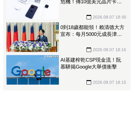
危機！傳10億美元晶片卡封
裝「躺在廠房」 恐面臨庫
存不足
2026.08.07 18:30
0到18歲都能領！賴清德大方
宣布：每月5000元成長津
貼 婚、產假全面加碼
2026.08.07 18:16
AI基建榨乾CSP現金流！阮
慕驊揭Google大舉債衝擊
2026.08.07 18:15