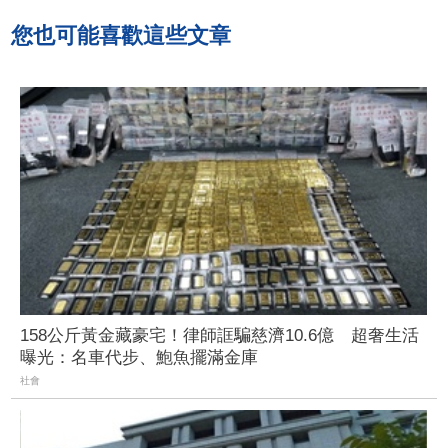
您也可能喜歡這些文章
158公斤黃金藏豪宅！律師誆騙慈濟10.6億 超奢生活
曝光：名車代步、鮑魚擺滿金庫
社會