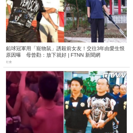
鉛球冠軍用「寵物鼠」誘殺前女友！交往3年由愛生恨
原因曝 母曾勸：放下就好 | FTNN 新聞網
社會