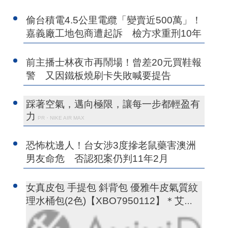
偷台積電4.5公里電纜「變賣近500萬」！
嘉義廠工地包商遭起訴 檢方求重刑10年
前主播士林夜市再鬧場！曾差20元買鞋報
警 又因鐵板燒刷卡失敗喊要提告
踩著空氣，邁向極限，讓每一步都輕盈有
力
PR・NIKE AIR MAX
恐怖枕邊人！台女涉3度摻老鼠藥害澳洲
男友命危 否認犯案仍判11年2月
女真皮包 手提包 斜背包 優雅牛皮氣質紋
理水桶包(2色)【XBO7950112】＊艾美
時尚(現+預)