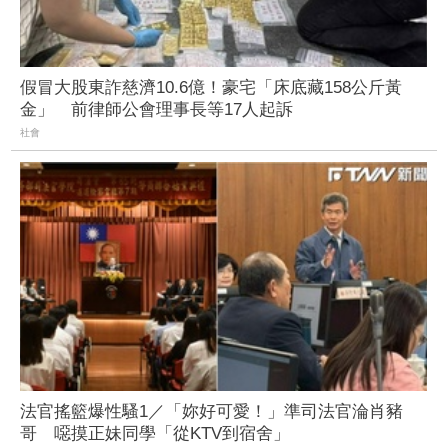
假冒大股東詐慈濟10.6億！豪宅「床底藏158公斤黃
金」 前律師公會理事長等17人起訴
社會
法官搖籃爆性騷1／「妳好可愛！」準司法官淪肖豬
哥 噁摸正妹同學「從KTV到宿舍」