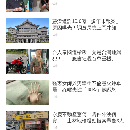
警方全城戒備
社會
慈濟遭詐10.6億「多年未報案」
原因曝光！調查局找上門才知遭
騙 急發3點聲明
社會
台人泰國遭槍殺「竟是台灣通緝
犯！」 臉書狂曬百萬重機、刺
青自拍 | FTNN 新聞網
社會
醫專女師與男學生不倫戀火辣車
震 綠帽夫握「呻吟」鐵證怒提
告
社會
永慶不動產驚傳「房仲外洩個
資」 士林地檢發動搜索帶走3人
社會