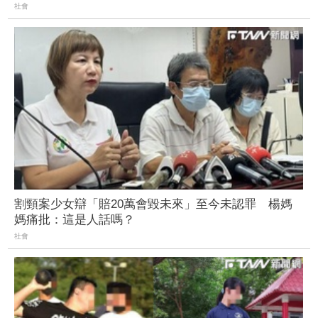
社會
割頸案少女辯「賠20萬會毀未來」至今未認罪 楊媽
媽痛批：這是人話嗎？
社會