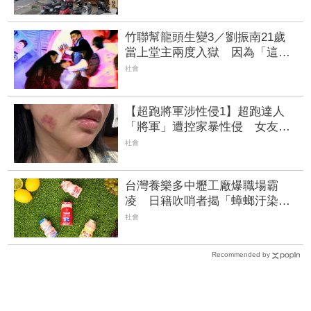
竹聯幫龍頭生變3／劉振南21歲
當上堂主兩度入獄 因為「這件
事」扭轉形象 | FTNN 新聞網
社會
【超跑將軍涉性侵1】超跑達人
「將軍」遭控家暴性侵 女友親
訴恐怖經過
社會
台灣養樂多中壢工廠爆職場霸
凌 日籍吹哨者揭「蟑螂汙染產
品」反被霸凌到離職
社會
Recommended by