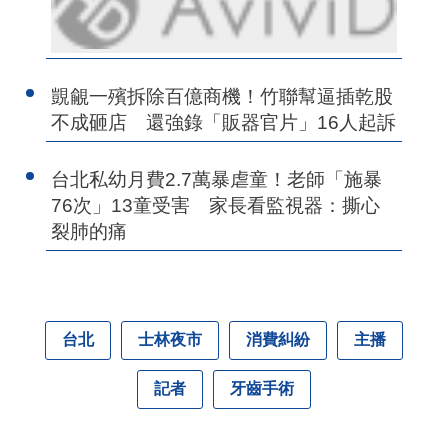
覬覦一殯拆除百億商機！竹聯幫逼插乾股
不成砸店 還強錄「販器官片」16人起訴
台北私幼月費2.7萬暴虐童！老師「施暴
76次」13童受害 家長看監視器：撕心
裂肺的痛
台北
士林夜市
消費糾紛
主播
記者
牙齒手術