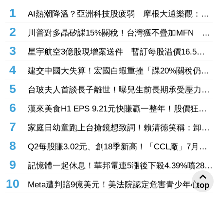
1
AI熱潮降溫？亞洲科技股疲弱 摩根大通樂觀：長
期投資趨勢未變
2
川普對多晶矽課15%關稅！台灣獲不疊加MFN 行
政院：對台影響有限
3
星宇航空3億股現增案送件 暫訂每股溢價16.5
元、預計募資49.5億元
4
建交中國大失算！宏國白蝦重挫「課20%關稅仍要
賣台灣」 外媒曝出口量差4倍
5
台玻夫人首談長子離世！曝兒生前長期承受壓力
喪子後她悲痛足不出戶
6
漢來美食H1 EPS 9.21元快賺贏一整年！股價狂飆
7％創3年來新高 「最難訂Buffet」瘋狂吸金
7
家庭日幼童跑上台搶鏡想致詞！賴清德笑稱：卸任
後再交棒給你
8
Q2每股賺3.02元、創18季新高！「CCL廠」7月營
收創近4年高 AI伺服器助攻下半年成長
9
記憶體一起休息！華邦電連5漲後下殺4.39%噴286
億元 「這檔」累漲40%後也走弱炸315億元
10
Meta遭判賠9億美元！美法院認定危害青少年心理
top
健康 要求5年內調整未成年用戶機制