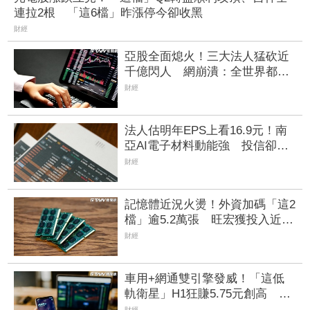
連拉2根 「這6檔」昨漲停今卻收黑
財經
亞股全面熄火！三大法人猛砍近
千億閃人 網崩潰：全世界都在
搞台股
財經
法人估明年EPS上看16.9元！南
亞AI電子材料動能強 投信卻撤
出2.1億元逾2千張
財經
記憶體近況火燙！外資加碼「這2
檔」逾5.2萬張 旺宏獲投入近17
億元、近5日大漲40%
財經
車用+網通雙引擎發威！「這低
軌衛星」H1狂賺5.75元創高 智
易同期EPS也刷新紀錄
財經