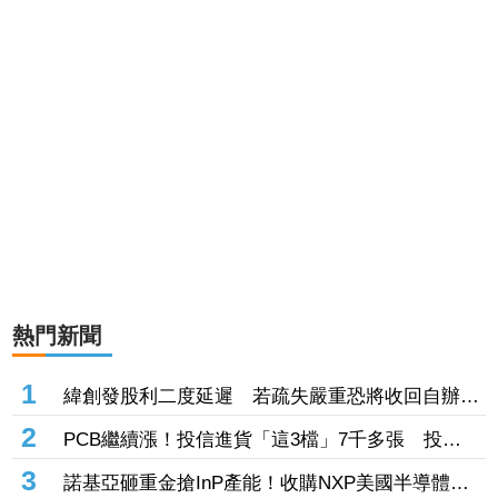
熱門新聞
1
緯創發股利二度延遲 若疏失嚴重恐將收回自辦股
務資格
2
PCB繼續漲！投信進貨「這3檔」7千多張 投
33.49億元連5天進場臻鼎
3
諾基亞砸重金搶InP產能！收購NXP美國半導體工