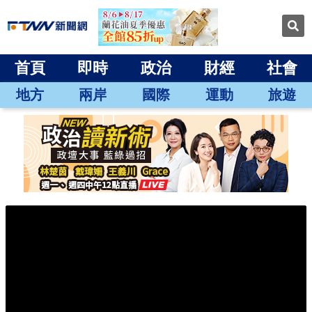
首頁
即時
政治
財經
社會
地方
兩岸
國際
運動
旅遊