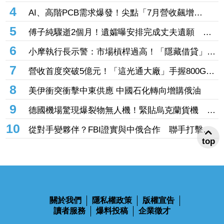
廠 瞄準AI資料中心需求
4
AI、高階PCB需求爆發！尖點「7月營收飆增
102%」連5個月寫單月新高 積極擴充產能
5
傅子純驟逝2個月！遺孀曝安排完成丈夫遺願 淚
憶他曾為「這件事」穿戲服衝回家
6
小摩執行長示警：市場槓桿過高！「隱藏借貸」恐
放大市場波動
7
營收首度突破5億元！「這光通大廠」手握800G、
1.6T高速光模組題材 7月財報年增176.54%
8
美伊衝突衝擊中東供應 中國石化轉向增購俄油
9
德國機場驚現爆裂物無人機！緊貼烏克蘭貨機 內
政部長：不像業餘犯案
10
從對手變夥伴？FBI證實與中俄合作 聯手打擊跨
top
國犯罪
關於我們
隱私權政策
版權宣告
讀者服務
爆料投稿
企業徵才