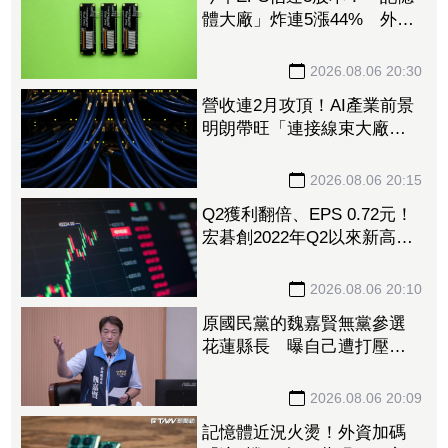
體大廠」炸連5漲44% 外資
卻砍近1.8萬張抱回31.5億元
2026.08.06 20:30
營收連2月攻頂！AI產業前景
明朗帶旺「連接線束大廠」
成長 外資目標價喊上3665
元
2026.08.06 20:15
Q2獲利翻倍、EPS 0.72元！
宏碁創2022年Q2以來新高
9月IFA將發表AI PC新品
2026.08.06 20:10
原國民黨的魏嘉賢無黨參選
花蓮縣長 曝自己遭打壓當
花蓮市長水塔還被投毒「次
氯酸鈉」
2026.08.06 20:09
記憶體近況火燙！外資加碼