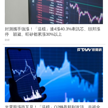
封測攜手強漲！「這檔」連4漲40.3%牽訊芯、頎邦漲
停 穎崴、旺矽都累漲30%以上
財經
光電股漲跌互見！「這檔」Q2轉盈順利攻頂、吉祥全