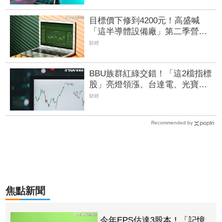
目標價下修到4200元！高盛喊
「這半導體設備廠」第二季營收
低於預期 股價失守五日線
財經
BBU族群紅綠交錯！「這2檔指標
股」亮燈領漲、台達電、光寶科
雙收紅 新普、AES也有逾2%漲
財經
幅
Recommended by
焦點新聞
今年EPS估達3股本！「記憶