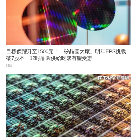
目標價躍升至1500元！「矽晶圓大廠」明年EPS挑戰
破7股本 12吋晶圓供給吃緊有望受惠
財經