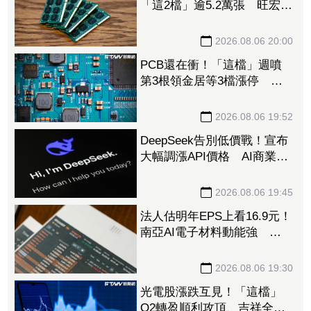
「這2檔」逾5.2萬張 旺宏獲
投入近17億元、近5日大漲
40%
2026.08.06 20:00
PCB還在衝！「這檔」週噴
第3根領金居等3檔漲停 台
燿連5漲51.5%、景碩累漲
48%
2026.08.06 19:52
DeepSeek告別低價戰！宣布
大幅調漲API價格 AI商業化
邁入新階段
2026.08.06 19:45
法人估明年EPS上看16.9元！
南亞AI電子材料動能強 投
信卻撤出2.1億元逾2千張
2026.08.06 19:30
光電股漲跌互見！「這檔」
Q2轉盈順利攻頂、吉祥全連