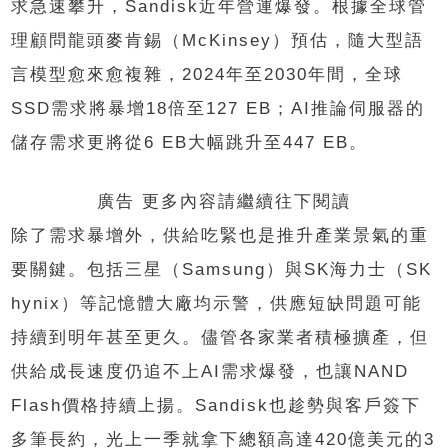
求急速攀升，Sandisk近年營運爆發。根據全球管
理顧問龍頭麥肯錫（McKinsey）預估，隨大型語
言模型愈來愈複雜，2024年至2030年間，全球
SSD需求將暴增18倍至127 EB；AI推論伺服器的
儲存需求更將從6 EB大幅跳升至447 EB。
廣告 更多內容請繼續往下閱讀
除了需求暴增外，供給吃緊也是推升產業景氣的重
要關鍵。包括三星（Samsung）與SK海力士（SK
hynix）等記憶體大廠均示警，供應短缺問題可能
持續到明年甚至更久。儘管各家業者積極擴產，但
供給成長速度仍追不上AI需求爆發，也讓NAND
Flash價格持續上揚。Sandisk也趁勢與客戶簽下
多筆長約，光上一季就拿下總額高達420億美元的3