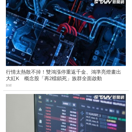
行情太熱散不掉！雙鴻漲停重返千金、鴻準亮燈畫出
大紅K 概念股「再2檔鎖死」族群全面啟動
財經