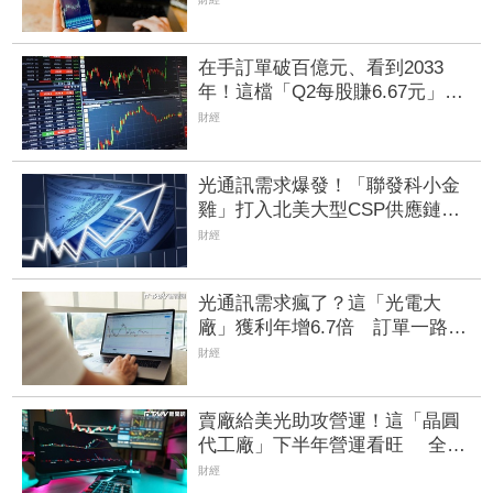
在手訂單破百億元、看到2033
年！這檔「Q2每股賺6.67元」獲
利暴增931% AI帶旺光纜需求
財經
光通訊需求爆發！「聯發科小金
雞」打入北美大型CSP供應鏈
全年EPS挑戰近2個股本
財經
光通訊需求瘋了？這「光電大
廠」獲利年增6.7倍 訂單一路看
到年底、2027也樂觀
財經
賣廠給美光助攻營運！這「晶圓
代工廠」下半年營運看旺 全年
EPS估達5.68元轉盈
財經