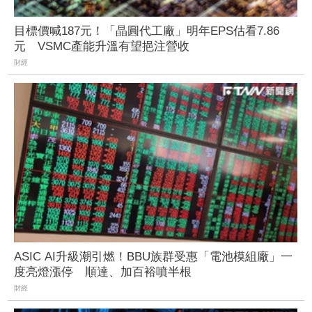
目標價喊187元！「晶圓代工廠」明年EPS估看7.86
元 VSMC產能升溫有望挹注營收
財經
ASIC AI升級潮引燃！BBU族群受惠「電池模組廠」一
度亮燈漲停 順達、加百裕噴半根
財經