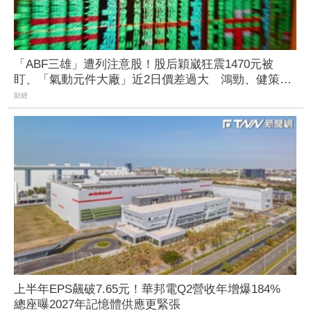
「ABF三雄」遭列注意股！股后穎崴狂震1470元被
盯、「氣動元件大廠」近2日價差過大 鴻勁、健策等
26檔個股拉警報
財經
上半年EPS飆破7.65元！華邦電Q2營收年增爆184%
總座曝2027年記憶體供應更緊張