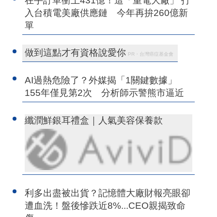
在手訂單衝上431億！這「重電大廠」 打
入台積電美廠供應鏈 今年再拚260億新
單
做到這點才有資格說愛你
PR・台灣癌症基金會
AI過熱危險了？外媒揭「1關鍵數據」
155年僅見第2次 分析師示警熊市逼近
纖潤鮮銀耳禮盒｜人氣美容保養款
利多出盡被出貨？記憶體大廠財報亮眼卻
遭血洗！盤後慘跌近8%...CEO親揭致命