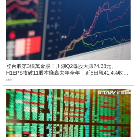
登台股第3檔萬金股！川湖Q2每股大賺74.38元、
H1EPS攻破11股本賺贏去年全年 近5日飆41.4%收
10100元
財經