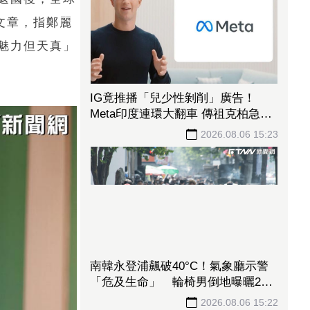
文章，指鄭麗
魅力但天真」
記憶體漲不停！「這2檔」齊噴連5
漲破55% 群聯、旺宏、廣穎、宜鼎
都漲停
2026.08.06 15:30
IG竟推播「兒少性剝削」廣告！
Meta印度連環大翻車 傳祖克柏急低