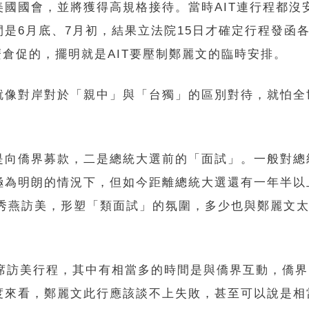
國國會，並將獲得高規格接待。當時AIT連行程都沒
是6月底、7月初，結果立法院15日才確定行程發函
這麼倉促的，擺明就是AIT要壓制鄭麗文的臨時安排。
就像對岸對於「親中」與「台獨」的區別對待，就怕全
。
是向僑界募款，二是總統大選前的「面試」。一般對總
極為明朗的情況下，但如今距離總統大選還有一年半以
盧秀燕訪美，形塑「類面試」的氛圍，多少也與鄭麗文
主席訪美行程，其中有相當多的時間是與僑界互動，僑
度來看，鄭麗文此行應該談不上失敗，甚至可以說是相