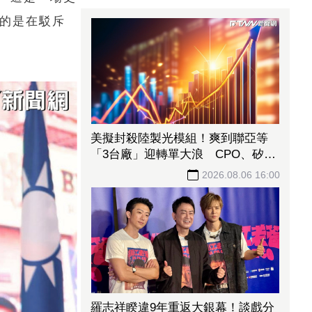
多的是在駁斥
美擬封殺陸製光模組！爽到聯亞等
「3台廠」迎轉單大浪 CPO、矽光
子族群全面爆發
2026.08.06 16:00
羅志祥睽違9年重返大銀幕！談戲分