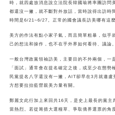
時，就四處放消息說立法院長韓國瑜將率團訪問美
都還沒一撇，就不斷對外放話，當時說得出訪時間
時間是6/21~6/27。正常的國會議長訪美哪有
美方的作法有點小家子氣，而且簡單粗暴，似乎
己的想法和操作，也不在乎外界如何看待、議論
一般台灣政黨領袖訪美，主要目的不外兩個，一
「面試」通常會在提名確定之後，或至少在態勢
民黨提名八字還沒有一撇，AIT卻早在3月就邀
方想要拉抬藍營親美力量有關。
鄭麗文此行加上來回共16天，是史上最長的黨
當熱烈。若從籌措大選糧草、爭取僑界選票的角