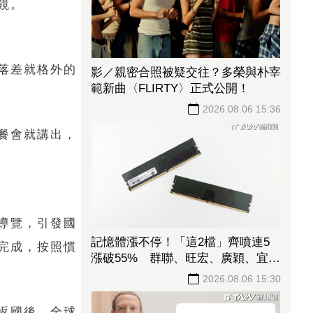
鏡。
落差就格外的
光通訊漲勢小熄火！「這指標股」7
月營收亮眼連拉5漲停、汎銓、訊芯
漲破半根 全新、光環止步連4漲
2026.08.06 15:40
餐會就講出，
導覽，引發國
完成，按照慣
影／親密合照被疑交往？多榮與朴宰
範新曲〈FLIRTY〉正式公開！
2026.08.06 15:36
返國後，全球