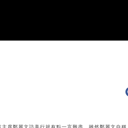
黨主席鄭麗文訪美行就有點一言難盡。雖然鄭麗文自稱