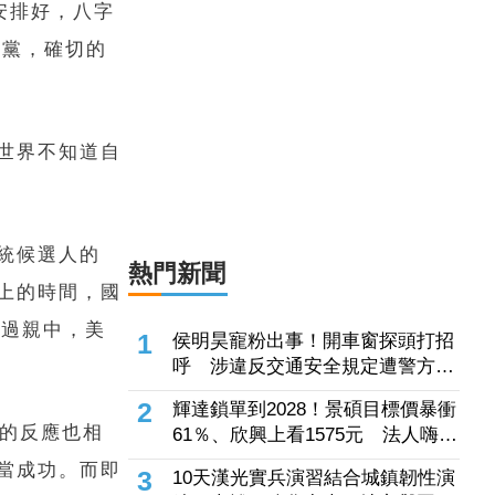
許富凱開唱倒數2天颱風逼近！突大
安排好，八字
動作道歉 「真的整到自己」
各黨，確切的
2026.08.06 15:19
世界不知道自
統候選人的
上的時間，國
太過親中，美
界的反應也相
當成功。而即