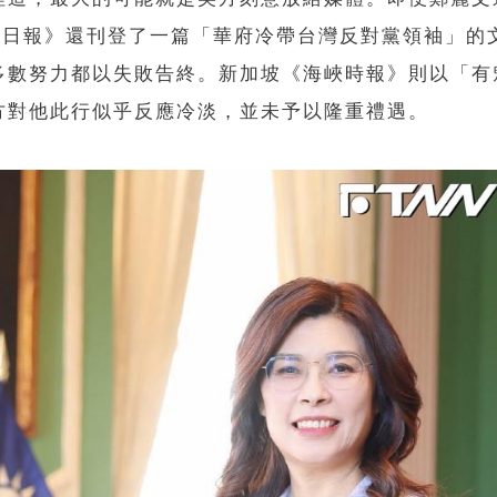
家安全日報》還刊登了一篇「華府冷帶台灣反對黨領袖」的
多數努力都以失敗告終。新加坡《海峽時報》則以「有
方對他此行似乎反應冷淡，並未予以隆重禮遇。