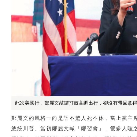
此次美國行，鄭麗文敲鑼打鼓高調出行，卻沒有帶回拿
鄭麗文的風格一向是語不驚人死不休，當上黨主
總統川普。當初鄭麗文喊「鄭習會」，很多人嗤