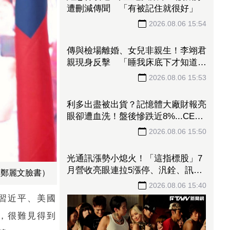
遭刪減傳聞 「有被記住就很好」
2026.08.06 15:54
傳與檢場離婚、女兒非親生！李翊君
親現身反擊 「睡我床底下才知道這
麼多我不知道的事」
2026.08.06 15:53
／鄭麗文臉書）
利多出盡被出貨？記憶體大廠財報亮
眼卻遭血洗！盤後慘跌近8%...CEO
習近平、美國
親揭致命傷
2026.08.06 15:50
，很難見得到