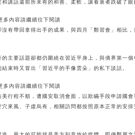
度和講話還前所未有的和善、柔軟，讓看衰者跌破了眼
 更多內容請繼續往下閱讀
卻沒有帶回拿得出手的成果，與四月「鄭習會」相比，
行的主要話題卻都仍圍繞在習近平身上，與僑界第一個
到結束時又冒出「習近平的手像雲朵」的私下談話。
 更多內容請繼續往下閱讀
訪美行程不順，遭國安取消會面，以欺瞞手段申請國會
空穴來風、子虛烏有，相關訪問都按照原本正常的安排
捏造，最大的可能就是美方刻意放給媒體。即便鄭麗文