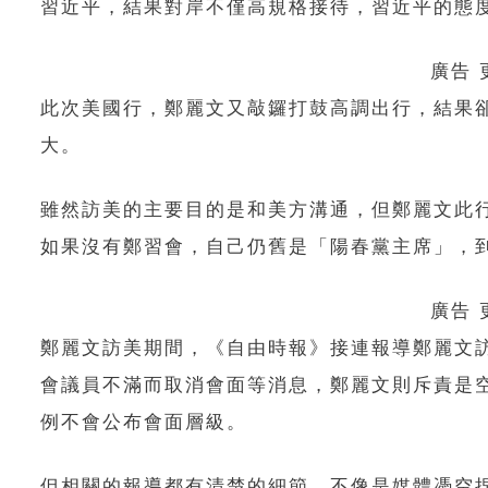
習近平，結果對岸不僅高規格接待，習近平的態
廣告
此次美國行，鄭麗文又敲鑼打鼓高調出行，結果
大。
雖然訪美的主要目的是和美方溝通，但鄭麗文此
如果沒有鄭習會，自己仍舊是「陽春黨主席」，
廣告
鄭麗文訪美期間，《自由時報》接連報導鄭麗文
會議員不滿而取消會面等消息，鄭麗文則斥責是
例不會公布會面層級。
但相關的報導都有清楚的細節，不像是媒體憑空