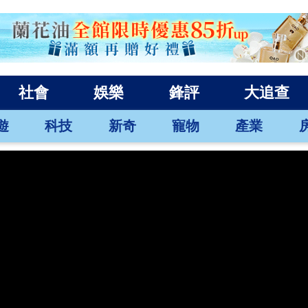
社會
娛樂
鋒評
大追查
遊
科技
新奇
寵物
產業