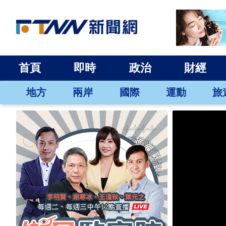
首頁
即時
政治
財經
地方
兩岸
國際
運動
旅