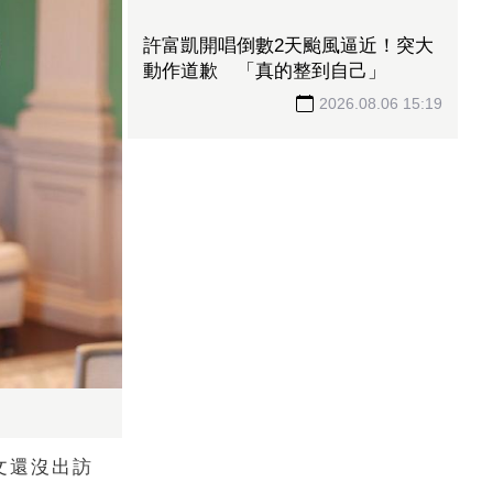
頭向政府認錯
2026.08.06 15:23
南韓永登浦飆破40°C！氣象廳示警
「危及生命」 輪椅男倒地曝曬2小
時亡
2026.08.06 15:22
文還沒出訪