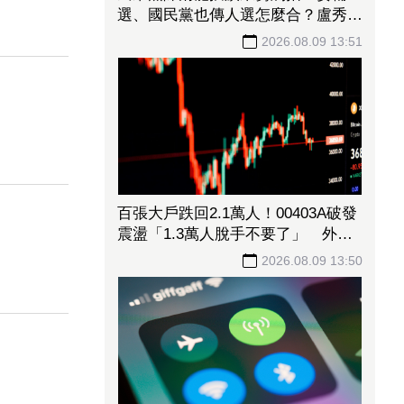
選、國民黨也傳人選怎麼合？盧秀
燕：共創未來、有商有量
2026.08.09 13:51
百張大戶跌回2.1萬人！00403A破發
震盪「1.3萬人脫手不要了」 外資
反搶23.6萬張入手
2026.08.09 13:50