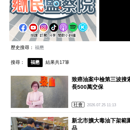
歷史搜尋：
福懋
搜尋：
福懋
結果共17筆
致癌油案中檢第三波搜
長500萬交保
社會
2026.07.25 11:13
新北市擴大毒油下架範
品