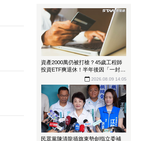
資產2000萬仍被打槍？45歲工程師
投資ETF爽退休！半年後因「一封
信」重返職場
2026.08.09 14:05
民眾黨陳清龍插旗東勢劍指立委補