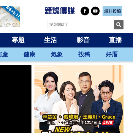
專題
生活
影音
直播
房產
健康
氣象
投稿
好厝