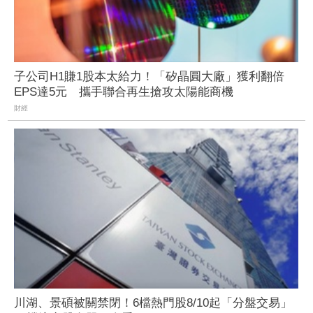
子公司H1賺1股本太給力！「矽晶圓大廠」獲利翻倍
EPS達5元 攜手聯合再生搶攻太陽能商機
財經
川湖、景碩被關禁閉！6檔熱門股8/10起「分盤交易」