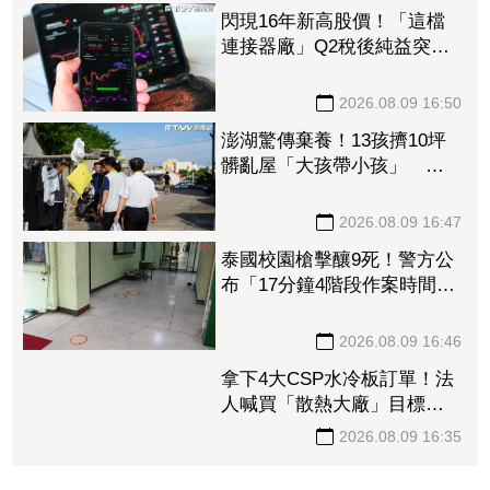
閃現16年新高股價！「這檔
連接器廠」Q2稅後純益突破2
億元 公司展望轉型有成、
獲利再提升
2026.08.09 16:50
澎湖驚傳棄養！13孩擠10坪
髒亂屋「大孩帶小孩」 父
母帶走補助金離家8個月
2026.08.09 16:47
泰國校園槍擊釀9死！警方公
布「17分鐘4階段作案時間
軸」 槍手避開校工：因為
不是老師
2026.08.09 16:46
拿下4大CSP水冷板訂單！法
人喊買「散熱大廠」目標價
上看3,580元 7月營收創新
高
2026.08.09 16:35