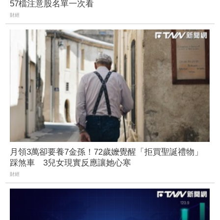
57檔注意股名單一次看
財經
月領3萬卻要養7金孫！72歲嬤覺醒「拒買聖誕禮物」
踩煞車 3兒女現實反應讓她心寒
財經