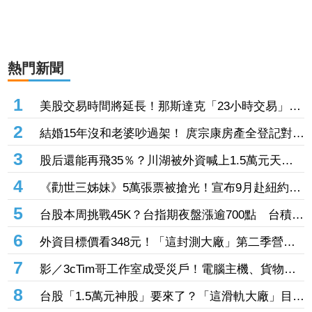
熱門新聞
1
美股交易時間將延長！那斯達克「23小時交易」這
天上路 每日僅休市1小時
2
結婚15年沒和老婆吵過架！ 庹宗康房產全登記對方
名下 曝婚姻保鮮秘訣
3
股后還能再飛35％？川湖被外資喊上1.5萬元天
價 毛利率更狂「上看90％」
4
《勸世三姊妹》5萬張票被搶光！宣布9月赴紐約讀
劇 有望邁向百老匯舞台
5
台股本周挑戰45K？台指期夜盤漲逾700點 台積電
營收成關鍵
6
外資目標價看348元！「這封測大廠」第二季營收
突破百億元 狠砸14億元赴美擴產
7
影／3cTim哥工作室成受災戶！電腦主機、貨物全
泡水 崩潰畫面曝
8
台股「1.5萬元神股」要來了？「這滑軌大廠」目標