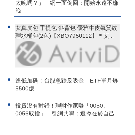
太晚嗎？」 網一面倒回：開始永遠不嫌
晚
女真皮包 手提包 斜背包 優雅牛皮氣質紋
理水桶包(2色)【XBO7950112】＊艾美
時尚(現+預)
逢低加碼！台股急跌反吸金 ETF單月爆
5500億
投資沒有對錯！理財作家曝「0050、
0056取捨」 引網共鳴：選擇在於自己