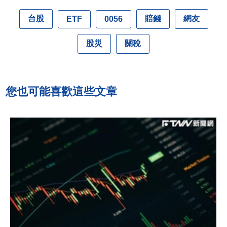
台股
賠錢
網友
ETF
0056
股災
關稅
您也可能喜歡這些文章