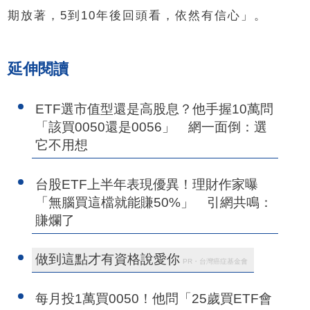
期放著，5到10年後回頭看，依然有信心」。
延伸閱讀
ETF選市值型還是高股息？他手握10萬問
「該買0050還是0056」 網一面倒：選
它不用想
台股ETF上半年表現優異！理財作家曝
「無腦買這檔就能賺50%」 引網共鳴：
賺爛了
做到這點才有資格說愛你
PR・台灣癌症基金會
每月投1萬買0050！他問「25歲買ETF會