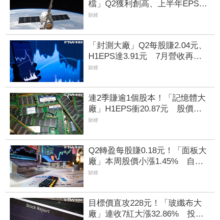
檔」Q2獲利創高、上半年EPS衝
2.5元 全年營運看旺
財經
「封測大廠」Q2每股賺2.04元、
H1EPS達3.91元 7月營收再喜
迎年月雙增
財經
連2季賺逾1個股本！「記憶體大
廠」H1EPS衝20.87元 股價卻
殺至跌停鎖死
財經
Q2轉盈每股賺0.18元！「面板大
廠」本周股價小漲1.45% 自營
商出手掃入2191張、斥資5349萬
財經
元
目標價直攻228元！「玻纖布大
廠」連收7紅大漲32.86% 投信