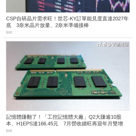
CSP自研晶片需求旺！世芯-KY訂單能見度直達2027年
底 3奈米晶片放量、2奈米準備接棒
財經
記憶體賺翻了！「工控記憶體大廠」Q2大賺逾10股
本、H1EPS達166.45元 7月營收續旺再迎年月雙增
財經