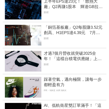
上半年EPS達23元！「散熱大
廠」Q2再賺1股本 輝達GB拉
貨、ASIC量產Q3營運樂觀
財經
「銅箔基板廠」Q2每股賺3.52元
創高、H1EPS達4.39元 7月營
收同締新猷、年增96.88%
財經
才過7個月營收就突破2025全
年！「這檔台積電供應鏈」上半
年稅後純益年增209% 訂單能見
財經
度看到明年
踩著空氣，邁向極限，讓每一步
都輕盈有力
PR・NIKE AIR MAX
AI、低軌衛星雙訂單滿手！「這