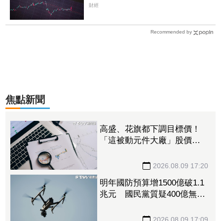
單周撒16.7億元、掃入近萬張
財經
Recommended by
焦點新聞
高盛、花旗都下調目標價！
「這被動元件大廠」股價腰
斬人心惶惶 專家逆勢喊
安：兩家外資都沒看衰它
2026.08.09 17:20
明年國防預算增1500億破1.1
兆元 國民黨質疑400億無人
機硬要編特別預算「刷卡換
現金」
2026.08.09 17:09