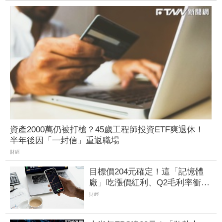
資產2000萬仍被打槍？45歲工程師投資ETF爽退休！
半年後因「一封信」重返職場
財經
目標價204元確定！這「記憶體
廠」吃漲價紅利、Q2毛利率衝
70% 全年營運看旺
財經