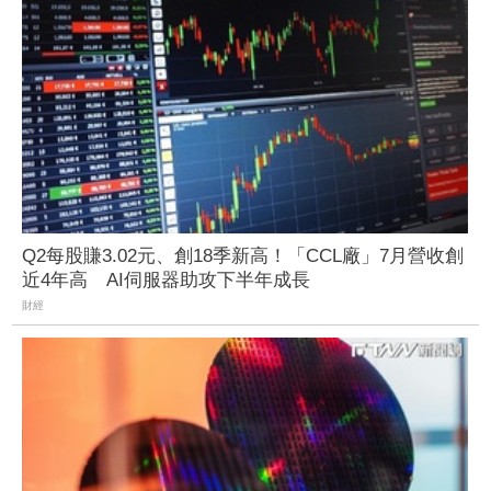
Q2每股賺3.02元、創18季新高！「CCL廠」7月營收創
近4年高 AI伺服器助攻下半年成長
財經