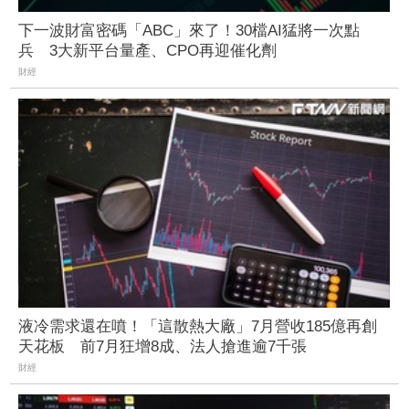
下一波財富密碼「ABC」來了！30檔AI猛將一次點
兵 3大新平台量產、CPO再迎催化劑
財經
液冷需求還在噴！「這散熱大廠」7月營收185億再創
天花板 前7月狂增8成、法人搶進逾7千張
財經