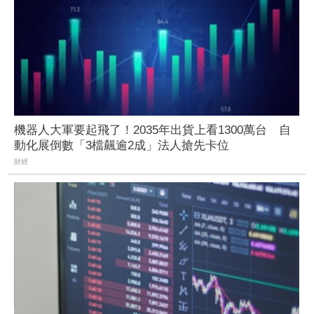
機器人大軍要起飛了！2035年出貨上看1300萬台 自
動化展倒數「3檔飆逾2成」法人搶先卡位
財經