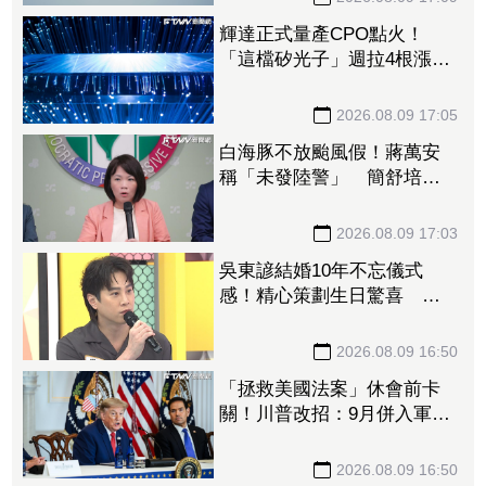
輝達正式量產CPO點火！
「這檔矽光子」週拉4根漲
停 啖1.6T、3.2T大餅EPS上
看17元
2026.08.09 17:05
白海豚不放颱風假！蔣萬安
稱「未發陸警」 簡舒培轟
雙標：巴威當時也沒有
2026.08.09 17:03
吳東諺結婚10年不忘儀式
感！精心策劃生日驚喜 還
主動帶娃羨煞人妻女星
2026.08.09 16:50
「拯救美國法案」休會前卡
關！川普改招：9月併入軍費
預算案
2026.08.09 16:50