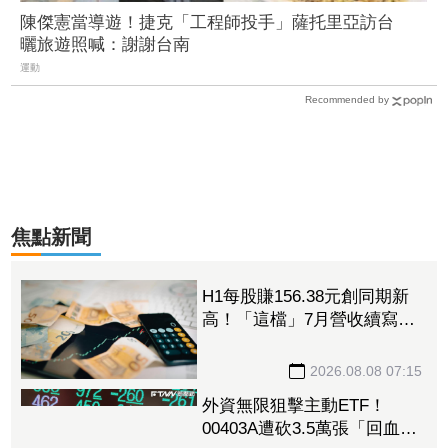
陳傑憲當導遊！捷克「工程師投手」薩托里亞訪台
曬旅遊照喊：謝謝台南
運動
Recommended by
焦點新聞
H1每股賺156.38元創同期新
高！「這檔」7月營收續寫新
高 斥資砸9.42億美元擴大投
資搶AI商機
2026.08.08 07:15
外資無限狙擊主動ETF！
00403A遭砍3.5萬張「回血中