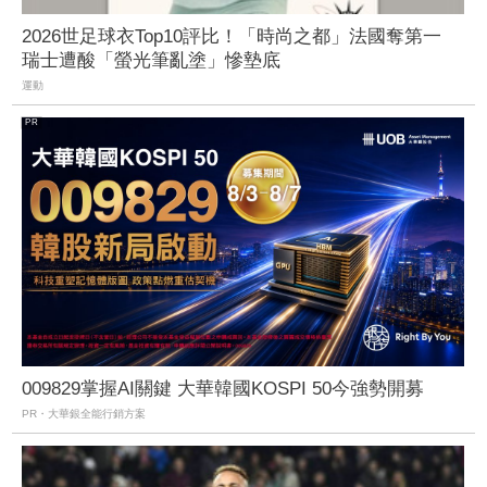
2026世足球衣Top10評比！「時尚之都」法國奪第一
瑞士遭酸「螢光筆亂塗」慘墊底
運動
009829掌握AI關鍵 大華韓國KOSPI 50今強勢開募
PR・大華銀全能行銷方案