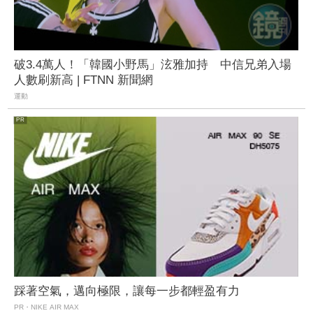
破3.4萬人！「韓國小野馬」泫雅加持 中信兄弟入場
人數刷新高 | FTNN 新聞網
運動
踩著空氣，邁向極限，讓每一步都輕盈有力
PR・NIKE AIR MAX