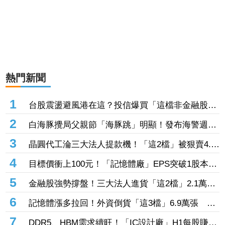
熱門新聞
1
台股震盪避風港在這？投信爆買「這檔非金融股」
近7千張居冠 第一金連17買同步上榜
2
白海豚攪局父親節「海豚跳」明顯！發布海警週末
影響最劇 專家：外圍雨帶今晚進入陸地
3
晶圓代工淪三大法人提款機！「這2檔」被狠賣4.9
萬張 聯電中刀失血38.2億元跌4.53%
4
目標價衝上100元！「記憶體廠」EPS突破1股本
DRAM大漲45%＋合作美光獲利迎轉機
5
金融股強勢撐盤！三大法人進貨「這2檔」2.1萬
張 投8.54億元連12日進場三商壽
6
記憶體漲多拉回！外資倒貨「這3檔」6.9萬張 連
賣華邦電2天捲102億元
7
DDR5、HBM需求續旺！「IC設計廠」H1每股賺