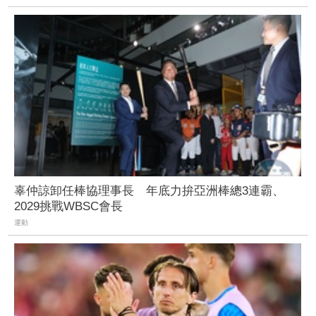
辜仲諒卸任棒協理事長 年底力拚亞洲棒總3連霸、
2029挑戰WBSC會長
運動