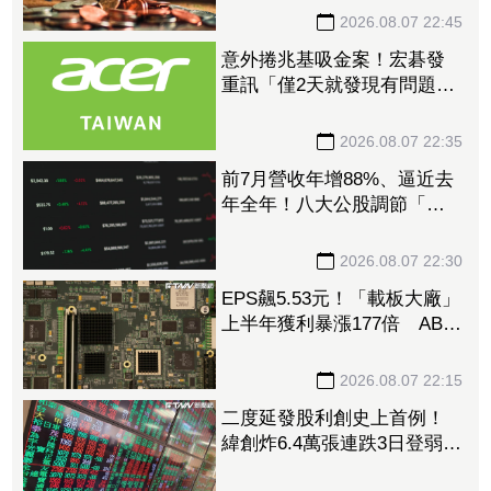
型
2026.08.07 22:45
意外捲兆基吸金案！宏碁發
重訊「僅2天就發現有問題」
辭董座退出經營：內部存在
管理缺失
2026.08.07 22:35
前7月營收年增88%、逼近去
年全年！八大公股調節「這
檔」13.69億元逾7.4千張
2026.08.07 22:30
EPS飆5.53元！「載板大廠」
上半年獲利暴漲177倍 ABF
漲50%、BT漲70%毛利衝高
2026.08.07 22:15
二度延發股利創史上首例！
緯創炸6.4萬張連跌3日登弱勢
股王 金管會要求集保、證