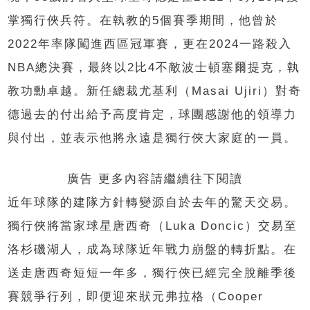
掌獨行俠兵符。在執教的5個賽季期間，他曾於
2022年率隊闖進西區冠軍賽，更在2024一路殺入
NBA總決賽，最終以2比4不敵波士頓塞爾提克，執
教功勳卓越。新任總裁尤基利（Masai Ujiri）對奇
德過去的付出給予高度肯定，球團感謝他的領導力
與付出，並表示他將永遠是獨行俠大家庭的一員。
廣告 更多內容請繼續往下閱讀
近年球隊的建隊方針轉變源自於去年的驚天交易。
獨行俠將當家球星唐西奇（Luka Doncic）交易至
洛杉磯湖人，成為球隊近年戰力崩盤的轉折點。在
送走唐西奇短短一年多，獨行俠已經完全脫離季後
賽競爭行列，即便迎來狀元弗拉格（Cooper