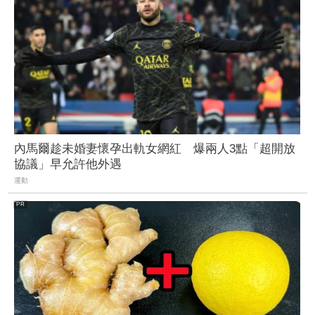
內馬爾趁未婚妻懷孕出軌女網紅 爆兩人3點「超開放
協議」早允許他外遇
運動