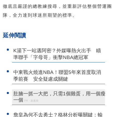
徹底且嚴謹的總教練搜尋，並重新評估整個營運團
隊，全力達到球迷所期望的標準。
延伸閱讀
K湯下一站邁阿密？外媒曝熱火出手 瞄
準聯手「字母哥」衝擊NBA總冠軍
中東戰火燒進NBA！聯盟5年來首度取消
季前賽 安全疑慮成關鍵
肚腩一抓一大把，只需1個雞蛋，用一個瘦
一個
PR・新素簡
詹皇為何不去勇士？格林分析曝關鍵：輸