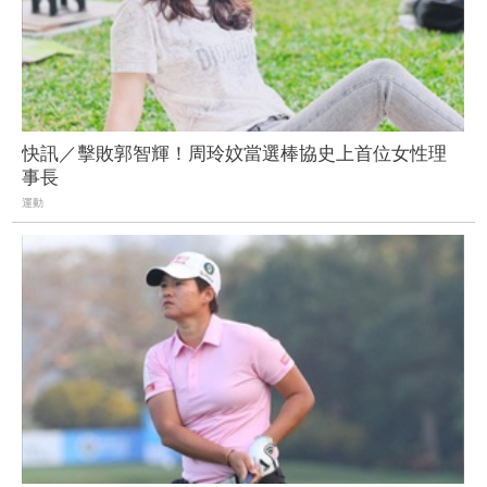
快訊／擊敗郭智輝！周玲妏當選棒協史上首位女性理
事長
運動