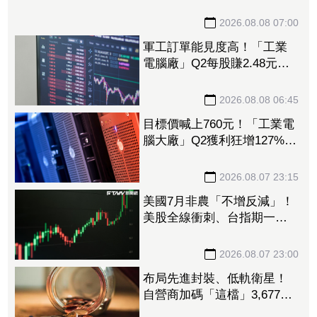
斷」 00981A出貨3.1萬張、
0050也變提款機
2026.08.08 07:00
軍工訂單能見度高！「工業
電腦廠」Q2每股賺2.48元
今、明年營收獲利拚
2026.08.08 06:45
目標價喊上760元！「工業電
腦大廠」Q2獲利狂增127%
接單動能強大EPS有望衝23
元
2026.08.07 23:15
美國7月非農「不增反減」！
美股全線衝刺、台指期一度
衝破45K
2026.08.07 23:00
布局先進封裝、低軌衛星！
自營商加碼「這檔」3,677萬
元逾1.4千張 加速高值化轉