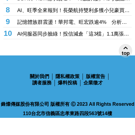
9.13元 董座：搶晶圓產能比毛利率更重要
8
AI、旺季全來報到！長榮航持雙利多獲小兒豪買逾
53萬張成寵兒 「這檔」前7月營收狂超去年全年
9
記憶體族群震盪！華邦電、旺宏跌逾4% 分析師
也獲青睞
點名「這2檔」多頭：布局看技術面
10
AI伺服器同步臉綠！投信減倉「這3檔」1.1萬張
投信連砍緯創2刀帶走18.96億元
top
關於我們
隱私權政策
版權宣告
讀者服務
爆料投稿
企業徵才
鋒燦傳媒股份有限公司 版權所有 Ⓒ 2023 All Rights Reserved
110台北市信義區忠孝東路四段563號14樓
電話：02-2768-9100
傳真：02-2768-9102