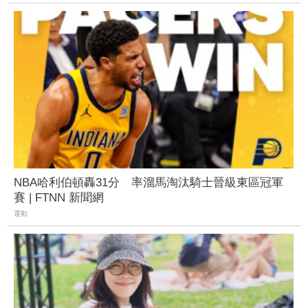
NBA哈利伯頓轟31分 率溜馬淘汰騎士晉級東區冠軍
賽 | FTNN 新聞網
運動