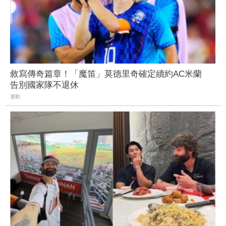
敘寫傳奇篇章！「魔笛」莫德里奇確定續約AC米蘭
告別國家隊不退休
運動