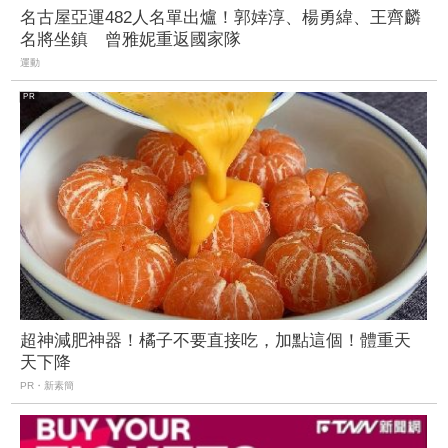
名古屋亞運482人名單出爐！郭婞淳、楊勇緯、王齊麟
名將坐鎮 曾雅妮重返國家隊
運動
超神減肥神器！橘子不要直接吃，加點這個！體重天
天下降
PR・新素簡