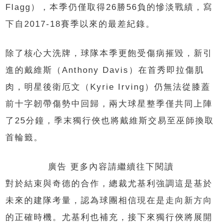
Flagg），本季仍僅取得26勝56負的慘淡戰績，寫
下自2017-18賽季以來的最差紀錄。
除了核心大洗牌，球隊本季更飽受傷病摧毀，新引
進的戴維斯（Anthony Davis）在首秀即拉傷肌
肉，明星後衛厄文（Kyrie Irving）仍無法從膝蓋
前十字韌帶傷勢中回歸，兩大球星整季僅共同上陣
了25分鐘，季末獨行俠也將戴維斯交易至巫師換取
首輪籤。
廣告 更多內容請繼續往下閱讀
對於結束與奇德的合作，總裁尤基利強調這是基於
未來的建隊考量，認為球團相信現在是走向新方向
的正確時機。尤基利也補充，接下來獨行俠將展開