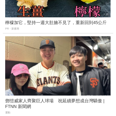
檸檬加它，堅持一週大肚腩不見了，重新回到45公斤
PR・新素簡
鄧愷威家人齊聚巨人球場 祝延續夢想成台灣驕傲 |
FTNN 新聞網
運動